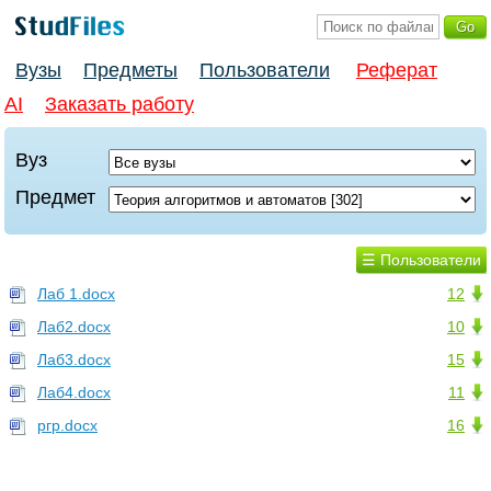
Вузы
Предметы
Пользователи
Реферат
AI
Заказать работу
Вуз
Предмет
☰ Пользователи
Лаб 1.docx
12
Лаб2.docx
10
Лаб3.docx
15
Лаб4.docx
11
ргр.docx
16