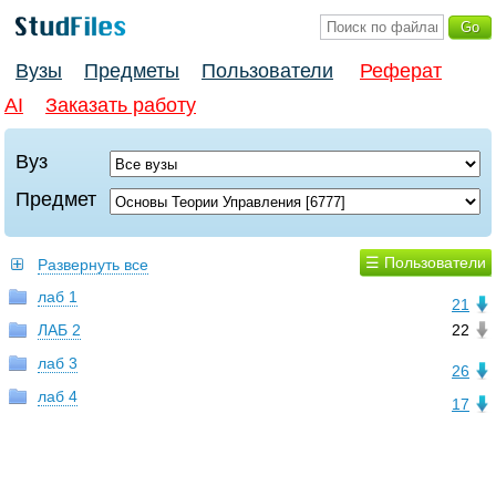
Вузы
Предметы
Пользователи
Реферат
AI
Заказать работу
Вуз
Предмет
☰ Пользователи
Развернуть все
лаб 1
21
ЛАБ 2
22
лаб 3
26
лаб 4
17