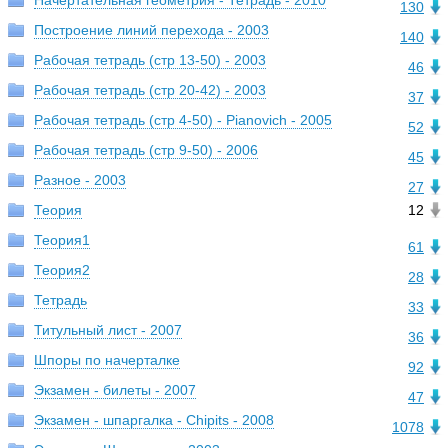
Начертательная геометрия - Тетрадь - 2010
130
Построение линий перехода - 2003
140
Рабочая тетрадь (стр 13-50) - 2003
46
Рабочая тетрадь (стр 20-42) - 2003
37
Рабочая тетрадь (стр 4-50) - Pianovich - 2005
52
Рабочая тетрадь (стр 9-50) - 2006
45
Разное - 2003
27
Теория
12
Теория1
61
Теория2
28
Тетрадь
33
Титульный лист - 2007
36
Шпоры по начерталке
92
Экзамен - билеты - 2007
47
Экзамен - шпаргалка - Chipits - 2008
1078