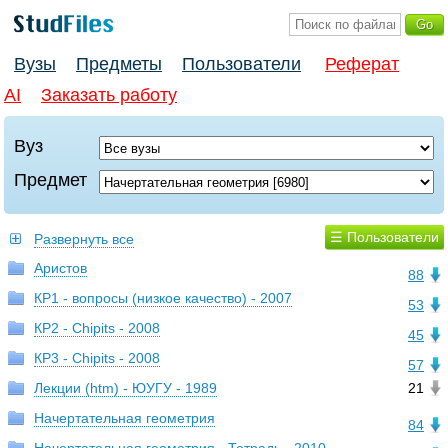
Вузы
Предметы
Пользователи
Реферат
AI
Заказать работу
Вуз
Предмет
☰ Пользователи
Развернуть все
Аристов
88
КР1 - вопросы (низкое качество) - 2007
53
КР2 - Chipits - 2008
45
КР3 - Chipits - 2008
57
Лекции (htm) - ЮУГУ - 1989
21
Начертательная геометрия
84