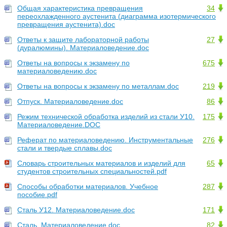
Общая характеристика превращения
34
переохлажденного аустенита (диаграмма изотермического
превращения аустенита).doc
Ответы к защите лабораторной работы
27
(дуралюмины). Материаловедение.doc
Ответы на вопросы к экзамену по
675
материаловедению.doc
Ответы на вопросы к экзамену по металлам.doc
219
Отпуск. Материаловедение.doc
86
Режим технической обработка изделий из стали У10.
175
Материаловедение.DOC
Реферат по материаловедению. Инструментальные
276
стали и твердые сплавы.doc
Словарь строительных материалов и изделий для
65
студентов строительных специальностей.pdf
Способы обработки материалов. Учебное
287
пособие.pdf
Сталь У12. Материаловедение.doc
171
Сталь. Материаловедение.doc
82