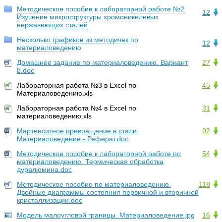
Методическое пособие к лабораторной работе №2
12
Изучение микроструктуры хромоникелевых
нержавеющих сталей
Несколько графиков из методичек по
12
материаловедению
Домашнее задание по материаловедению. Вариант
27
8.doc
Лабораторная работа №3 в Excel по
45
Материаловедению.xls
Лабораторная работа №4 в Excel по
31
материаловедению.xls
Мартенситное превращение в стали.
92
Материаловедение - Реферат.doc
Методическое пособие к лабораторной работе по
54
материаловедению. Термическая обработка
дуралюмина.doc
Методическое пособие по материаловедению.
118
Двойные диаграммы состояния первичной и вторичной
кристаллизации.doc
Модель малоугловой границы. Материаловедение.jpg
16