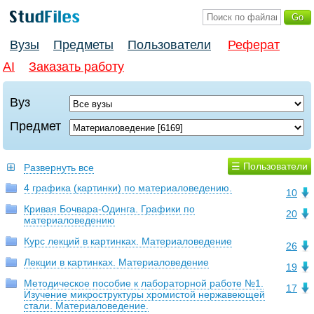
Вузы
Предметы
Пользователи
Реферат
AI
Заказать работу
Вуз
Предмет
☰ Пользователи
Развернуть все
4 графика (картинки) по материаловедению.
10
Кривая Бочвара-Одинга. Графики по
20
материаловедению
Курс лекций в картинках. Материаловедение
26
Лекции в картинках. Материаловедение
19
Методическое пособие к лабораторной работе №1.
17
Изучение микроструктуры хромистой нержавеющей
стали. Материаловедение.