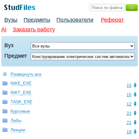
Вузы
Предметы
Пользователи
Реферат
AI
Заказать работу
Вуз
Предмет
Развернуть все
NIKE_EXE
15
NIKT_EXE
15
TASK_EXE
12
Курсовые
22
Лабы
21
Лекции
18