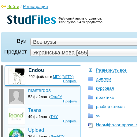
Войти
/
Регистрация
Файловый архив студентов.
1327 вузов, 5478 предметов.
Вуз
Все вузы
Предмет
Українська мова [455]
Endou
Развернуть все
202 файлов в
МГУ (МГГУ)
диплом
Профиль
курсовая
masterdos
53 файлов в
СумГУ
практика
Профиль
разбор стихов
Teana
уч
49 файлов в
ТНУ
Профиль
Неоміфолог прози..
Upload
36 файлов в
ДонНТУ