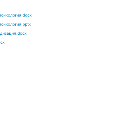
психология.docx
сихология.pptx
дизация.docx
ocx