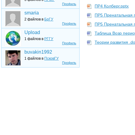
Профиль
ПР4 Колберг.pptx
smaria
ПР5 Пренатальная 
2 файлов в
БрГУ
Профиль
ПР5 Пренатальная п
Upload
Таблица Возр перио
1 файлов в
РГГУ
Теории развития .d
Профиль
buvakin1992
1 файлов в
ПсковГУ
Профиль