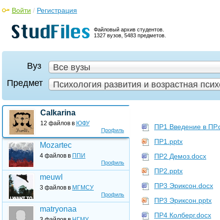
Войти
/
Регистрация
Файловый архив студентов.
1327 вузов, 5483 предметов.
Вуз
Все вузы
Предмет
Психология развития и возрастная псих
Calkarina
12 файлов в
ЮФУ
ПР1 Введение в ПР.
Профиль
ПР1.pptx
Mozartec
4 файлов в
ППИ
ПР2 Демоз.docx
Профиль
ПР2.pptx
meuwl
ПР3 Эриксон.docx
3 файлов в
МГМСУ
Профиль
ПР3 Эриксон.pptx
matryonaa
ПР4 Колберг.docx
3 файлов в
НГМУ