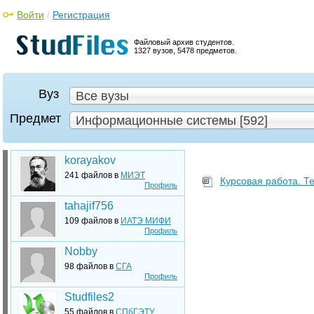
Войти
/
Регистрация
Файловый архив студентов.
1327 вузов, 5478 предметов.
Вуз
Все вузы
Предмет
Информационные системы [592]
korayakov
241 файлов в
МИЭТ
Курсовая работа. Т
Профиль
tahajif756
109 файлов в
ИАТЭ МИФИ
Профиль
Nobby
98 файлов в
СГА
Профиль
Studfiles2
55 файлов в
СПбГЭТУ