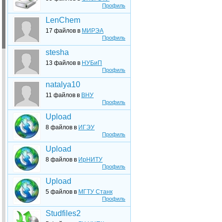
Профиль
LenChem
17 файлов в
МИРЭА
Профиль
stesha
13 файлов в
НУБиП
Профиль
natalya10
11 файлов в
ВНУ
Профиль
Upload
8 файлов в
ИГЭУ
Профиль
Upload
8 файлов в
ИрНИТУ
Профиль
Upload
5 файлов в
МГТУ Станк
Профиль
Studfiles2