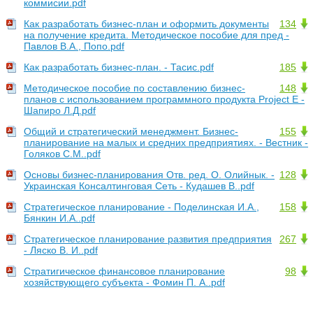
коммисии.pdf
Как разработать бизнес-план и оформить документы
134
на получение кредита. Методическое пособие для пред -
Павлов В.А., Попо.pdf
Как разработать бизнес-план. - Тасис.pdf
185
Методическое пособие по составлению бизнес-
148
планов с использованием программного продукта Project E -
Шапиро Л.Д.pdf
Общий и стратегический менеджмент. Бизнес-
155
планирование на малых и средних предприятиях. - Вестник -
Голяков С.М..pdf
Основы бизнес-планирования Отв. ред. О. Олийнык. -
128
Украинская Консалтинговая Сеть - Кудашев В..pdf
Стратегическое планирование - Поделинская И.А.,
158
Бянкин И.А..pdf
Стратегическое планирование развития предприятия
267
- Ляско В. И..pdf
Стратигическое финансовое планирование
98
хозяйствующего субъекта - Фомин П. А..pdf