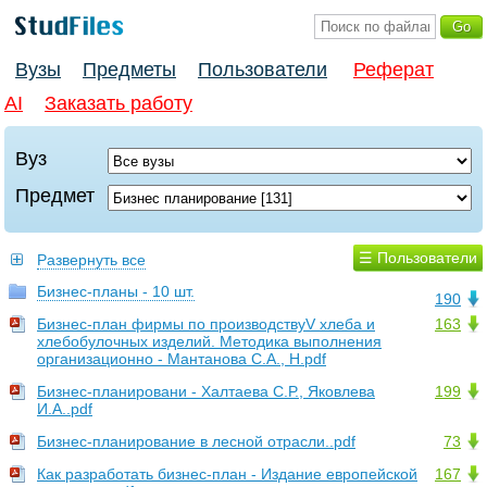
Вузы
Предметы
Пользователи
Реферат
AI
Заказать работу
Вуз
Предмет
☰ Пользователи
Развернуть все
Бизнес-планы - 10 шт.
190
Бизнес-план фирмы по производствуV хлеба и
163
хлебобулочных изделий. Методика выполнения
организационно - Мантанова С.А., Н.pdf
Бизнес-планировани - Халтаева С.Р., Яковлева
199
И.А..pdf
Бизнес-планирование в лесной отрасли..pdf
73
Как разработать бизнес-план - Издание европейской
167