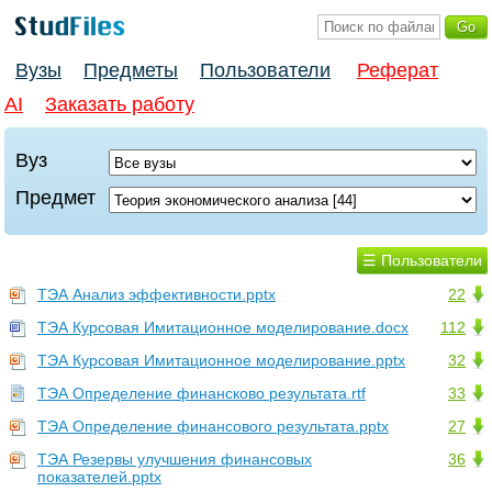
Вузы
Предметы
Пользователи
Реферат
AI
Заказать работу
Вуз
Предмет
☰ Пользователи
ТЭА Анализ эффективности.pptx
22
ТЭА Курсовая Имитационное моделирование.docx
112
ТЭА Курсовая Имитационное моделирование.pptx
32
ТЭА Определение финансково результата.rtf
33
ТЭА Определение финансового результата.pptx
27
ТЭА Резервы улучшения финансовых
36
показателей.pptx