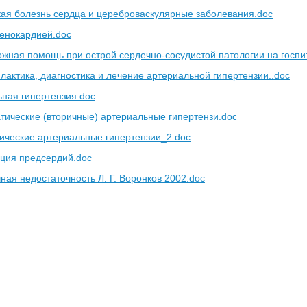
я болезнь сердца и цереброваскулярные заболевания.doc
енокардией.doc
ая помощь при острой сердечно-сосудистой патологии на госпит
тика, диагностика и лечение артериальной гипертензии..doc
ная гипертензия.doc
ические (вторичные) артериальные гипертензи.doc
ческие артериальные гипертензии_2.doc
ия предсердий.doc
ная недостаточность Л. Г. Воронков 2002.doc