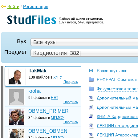
Войти
/
Регистрация
Файловый архив студентов.
1327 вузов, 5478 предметов.
Вуз
Все вузы
Предмет
Кардиология [382]
TakMak
Развернуть все
139 файлов в
УлГУ
РЕФЕРАТ Симтомати
Профиль
Факультетская тера
kroha
92 файлов в
НЕТ
Дополнительный ма
Профиль
Дополнительный ма
OBMEN_PRIMER
КНИГА Кардиомиопат
34 файлов в
МГМСУ
Профиль
ЛЕКЦИИ по кардиол
OBMEN_OBMEN
ЛЕКЦИЯ Атеросклер
34 файлов в
МГМСУ