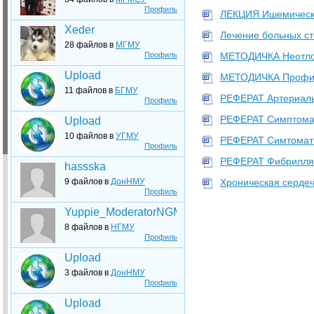
Профиль
ЛЕКЦИЯ Ишемическа
Xeder
Лечение больных ст
28 файлов в
МГМУ
Профиль
МЕТОДИЧКА Неотложн
Upload
МЕТОДИЧКА Профилак
11 файлов в
БГМУ
РЕФЕРАТ Артериаль
Профиль
РЕФЕРАТ Симптомат
Upload
10 файлов в
УГМУ
РЕФЕРАТ Симтомати
Профиль
РЕФЕРАТ Фибрилляц
hassska
9 файлов в
ДонНМУ
Хроническая сердеч
Профиль
Yuppie_ModeratorNGMU
8 файлов в
НГМУ
Профиль
Upload
3 файлов в
ДонНМУ
Профиль
Upload