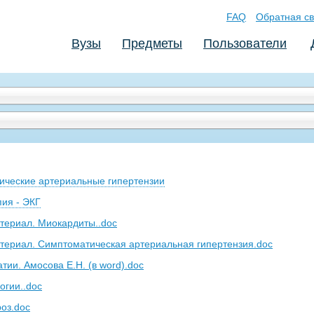
FAQ
Обратная св
Вузы
Предметы
Пользователи
ческие артериальные гипертензии
пия - ЭКГ
териал. Миокардиты..doc
териал. Симптоматическая артериальная гипертензия.doc
ии. Амосова Е.Н. (в word).doc
огии..doc
оз.doc