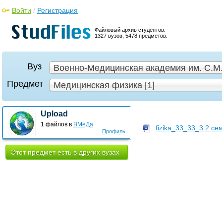
Войти
/
Регистрация
Файловый архив студентов.
1327 вузов, 5478 предметов.
Вуз
Военно-Медицинская академия им. С.М.
Предмет
Медицинская физика [1]
Upload
1 файлов в
ВМеДа
fizika_33_33_3 2 се
Профиль
Этот предмет есть в других вузах