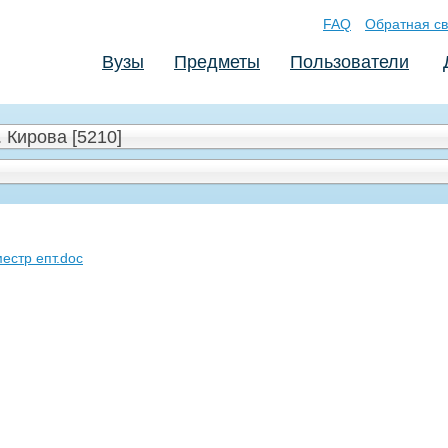
FAQ
Обратная св
Вузы
Предметы
Пользователи
 Кирова [5210]
местр епт.doc