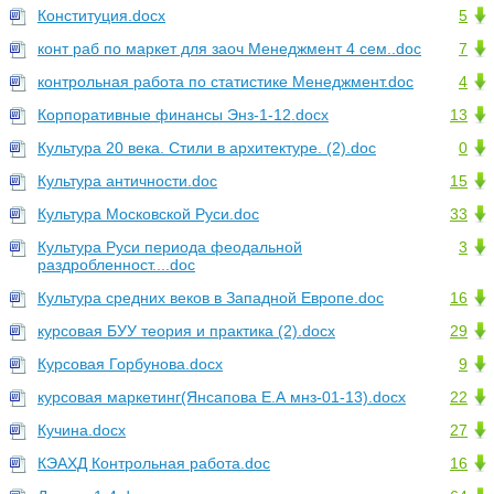
Конституция.docx
5
конт раб по маркет для заоч Менеджмент 4 сем..doc
7
контрольная работа по статистике Менеджмент.doc
4
Корпоративные финансы Энз-1-12.docx
13
Культура 20 века. Стили в архитектуре. (2).doc
0
Культура античности.doc
15
Культура Московской Руси.doc
33
Культура Руси периода феодальной
3
раздробленност....doc
Культура средних веков в Западной Европе.doc
16
курсовая БУУ теория и практика (2).docx
29
Курсовая Горбунова.docx
9
курсовая маркетинг(Янсапова Е.А мнз-01-13).docx
22
Кучина.docx
27
КЭАХД Контрольная работа.doc
16