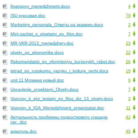
finansovy_menedzhment.docx
4
ISU курсовая.doc
79
Marketing_personala_Ответы на экзамен.docx
2
Mini-zachet_s_otvetami_po_filos.doc
7
MR-VKR-2013_menedzhery.doc
23
otvety_po_ekonomike.docx
22
Rekomendatsii_po_oformleniyu_kursovykh_rabot.doc
26
tetrad_po_russkomu_yazyku_i_kulture_rechi.docx
19
unit 11 Mозаика новый.doc
9
Upravlenie_proektami_Otvety.docx
7
Voprosy_k_ekz_testam_po_filos_diz_13_otvety.docx
3
Voprosy_k_IGA_Menedzhment_organizatsii.doc
11
Актуальность проблемы подросткового суицида
42
сег...doc
алкоголь.doc
45