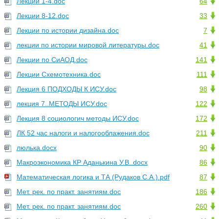
Лекции 1-4.doc
64
Лекции 8-12.doc
33
Лекции по истории дизайна.doc
7
лекции по истории мировой литературы.doc
41
Лекции по СиАОД.doc
141
Лекции Схемотехника.doc
111
Лекция 6 ПОДХОДЫ К ИСУ.doc
98
лекция 7..МЕТОДЫ ИСУ.doc
122
Лекция 8 социологич методы ИСУ.doc
172
ЛК 52 час налоги и налогооблажения.doc
211
люлька.docx
90
Макроэкономика КР Аданькина У.В..docx
86
Математическая логика и ТА (Рудаков С.А.).pdf
87
Мет. рек. по практ. занятиям.doc
186
Мет. рек. по практ. занятиям.doc
260