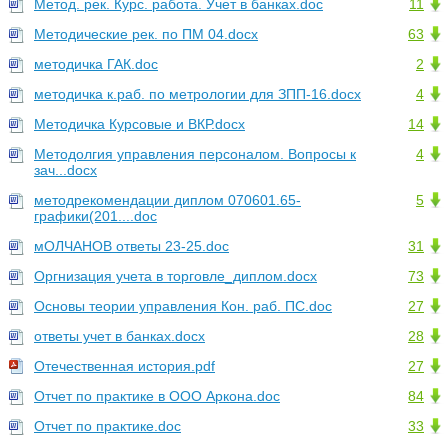
Метод. рек. Курс. работа. Учет в банках.doc
11
Методические рек. по ПМ 04.docx
63
методичка ГАК.doc
2
методичка к.раб. по метрологии для ЗПП-16.docx
4
Методичка Курсовые и ВКР.docx
14
Методолгия управления персоналом. Вопросы к
4
зач...docx
методрекомендации диплом 070601.65-
5
графики(201....doc
мОЛЧАНОВ ответы 23-25.doc
31
Оргнизация учета в торговле_диплом.docx
73
Основы теории управления Кон. раб. ПС.doc
27
ответы учет в банках.docx
28
Отечественная история.pdf
27
Отчет по практике в ООО Аркона.doc
84
Отчет по практике.doc
33