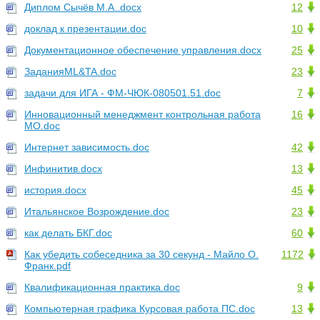
Диплом Сычёв М.А..docx
12
доклад к презентации.doc
10
Документационное обеспечение управления.docx
25
ЗаданияML&TA.doc
23
задачи для ИГА - ФМ-ЧЮК-080501.51.doc
7
Инновационный менеджмент контрольная работа
16
МО.doc
Интернет зависимость.doc
42
Инфинитив.docx
13
история.docx
45
Итальянское Возрождение.doc
23
как делать БКГ.doc
60
Как убедить собеседника за 30 секунд - Майло О.
1172
Франк.pdf
Квалификационная практика.doc
9
Компьютерная графика Курсовая работа ПС.doc
13