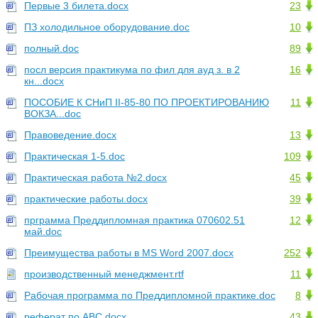
Первые 3 билета.docx
23
ПЗ холодильное оборудование.doc
10
полный.doc
89
посл версия практикума по фил для ауд з. в 2
16
кн...docx
ПОСОБИЕ К СНиП II-85-80 ПО ПРОЕКТИРОВАНИЮ
11
ВОКЗА...doc
Правоведение.docx
13
Практическая 1-5.doc
109
Практическая работа №2.docx
45
практические работы.docx
39
прграмма Преддипломная практика 070602.51
12
май.doc
Преимущества работы в MS Word 2007.docx
252
производственный менеджмент.rtf
11
Рабочая программа по Преддипломной практике.doc
8
реферат по АВС.docx
43