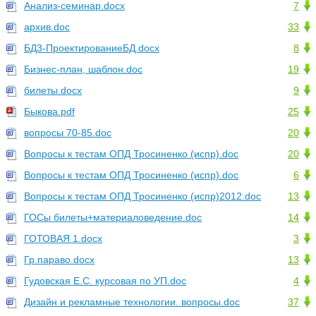
Анализ-семинар.docx
7
архив.doc
33
БД3-ПроектированиеБД.docx
8
Бизнес-план, шаблон.doc
19
билеты.docx
9
Быкова.pdf
25
вопросы 70-85.doc
20
Вопросы к тестам ОПД Тросиненко (испр).doc
20
Вопросы к тестам ОПД Тросиненко (испр).doc
6
Вопросы к тестам ОПД Тросиненко (испр)2012.doc
13
ГОСы билеты+материаловедение.doc
14
ГОТОВАЯ 1.docx
3
Гр.параво.docx
13
Гудовская Е.С. курсовая по УП.doc
4
Дизайн и рекламные технологии. вопросы.doc
37