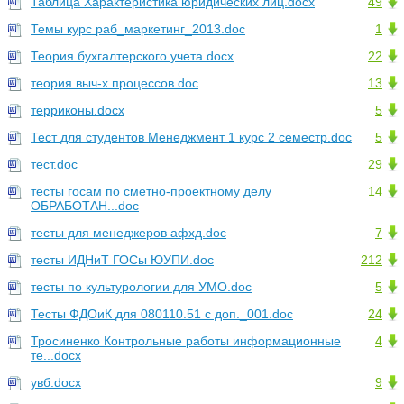
Таблица Характеристика юридических лиц.docx
49
Темы курс раб_маркетинг_2013.doc
1
Теория бухгалтерского учета.docx
22
теория выч-х процессов.doc
13
терриконы.docx
5
Тест для студентов Менеджмент 1 курс 2 семестр.doc
5
тест.doc
29
тесты госам по сметно-проектному делу
14
ОБРАБОТАН...doc
тесты для менеджеров афхд.doc
7
тесты ИДНиТ ГОСы ЮУПИ.doc
212
тесты по культурологии для УМО.doc
5
Тесты ФДОиК для 080110.51 с доп._001.doc
24
Тросиненко Контрольные работы информационные
4
те...docx
увб.docx
9