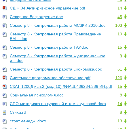
СД.Ф.04 Антикризисное управление.pdf
14
Северное Возрождение.doc
45
Семестр 8 - Контрольная работа МСЗКИ 2010.doc
103
Семестр 8 - Контрольная работа Правоведение
10
ВМ....doc
Семестр 8 - Контрольная работа ТАУ.doc
15
Семестр 8 - Контрольная работа Функциональное
9
и....doc
Семестр 8 - Контрольная работа Экономика.doc
61
Системное программное обеспечение.pdf
126
СКАТ-1200Д исп.2 (мод.10) ФИАШ.436234.386 ИН.pdf
15
Социальная психология.doc
8
СПО-методичка по курсовой и темы курсовой.docx
14
Стихи.rtf
8
страт.менедж..docx
13