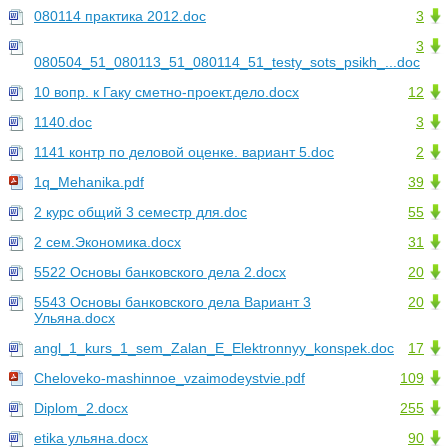
080114 практика 2012.doc
3
3
080504_51_080113_51_080114_51_testy_sots_psikh_...doc
10 вопр. к Гаку сметно-проект.дело.docx
12
1140.doc
3
1141 контр по деловой оценке. вариант 5.doc
2
1q_Mehanika.pdf
39
2 курс общий 3 семестр для.doc
55
2 сем.Экономика.docx
31
5522 Основы банковского дела 2.docx
20
5543 Основы банковского дела Вариант 3
20
Ульяна.docx
angl_1_kurs_1_sem_Zalan_E_Elektronnyy_konspek.doc
17
Cheloveko-mashinnoe_vzaimodeystvie.pdf
109
Diplom_2.docx
255
etika ульяна.docx
90