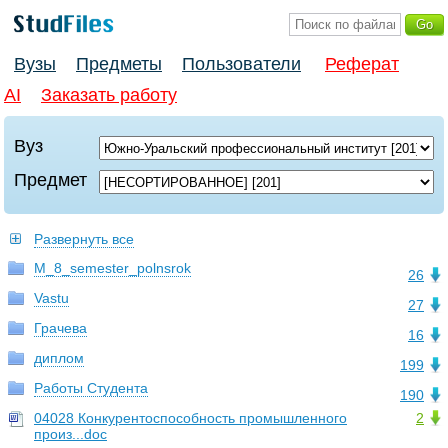
Вузы
Предметы
Пользователи
Реферат
AI
Заказать работу
Вуз
Предмет
Развернуть все
M_8_semester_polnsrok
26
Vastu
27
Грачева
16
диплом
199
Работы Студента
190
04028 Конкурентоспособность промышленного
2
произ...doc