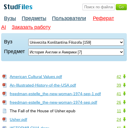
Вузы
Предметы
Пользователи
Реферат
AI
Заказать работу
Вуз
Предмет
American Cultural Values.pdf
42
An-Illustrated-History-of-the-USA.pdf
39
freedman-estelle_the-new-woman-1974-sep-1.pdf
41
freedman-estelle_the-new-woman-1974-sep.pdf
26
The Fall of the House of Usher.epub
11
Usher.pdf
24