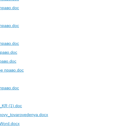
 право.doc
 право.doc
 право.doc
право.doc
раво.doc
ое право.doc
 право.doc
_KR (1).doc
novy_tovarovedenya.docx
 Word.docx