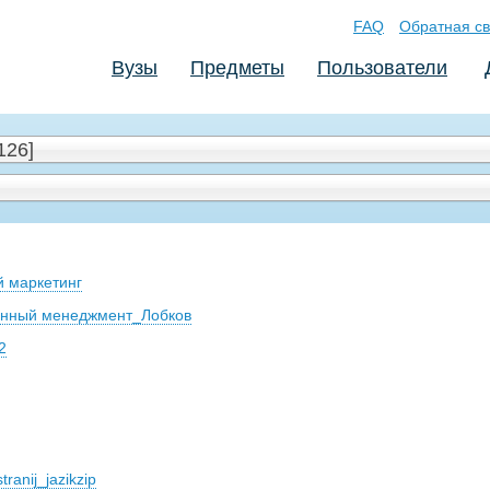
FAQ
Обратная св
Вузы
Предметы
Пользователи
126]
й маркетинг
онный менеджмент_Лобков
2
ranij_jazikzip