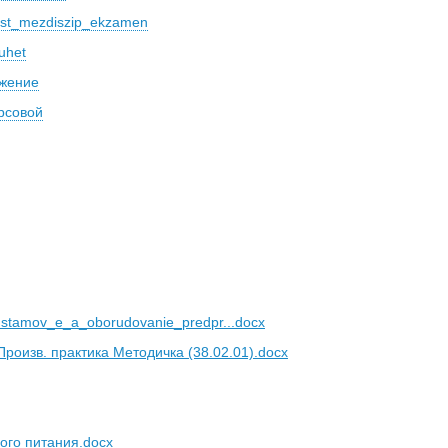
t_mezdiszip_ekzamen
uhet
ожение
урсовой
tamov_e_a_oborudovanie_predpr...docx
Произв. практика Методичка (38.02.01).docx
ого питания.docx