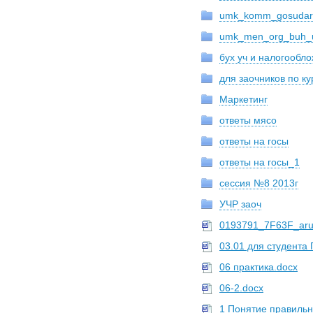
umk_komm_gosudars
umk_men_org_buh_
бух уч и налогообл
для заочников по к
Маркетинг
ответы мясо
ответы на госы
ответы на госы_1
сессия №8 2013г
УЧР заоч
0193791_7F63F_arus
03.01 для студента 
06 практика.docx
06-2.docx
1 Понятие правильн