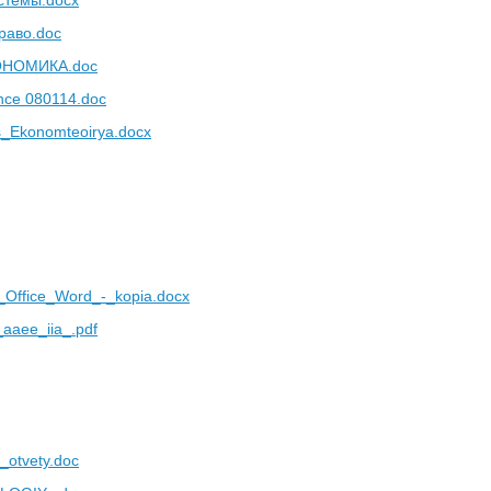
стемы.docx
раво.doc
ОНОМИКА.doc
nce 080114.doc
s_Ekonomteoirya.docx
_Office_Word_-_kopia.docx
aaee_iia_.pdf
otvety.doc