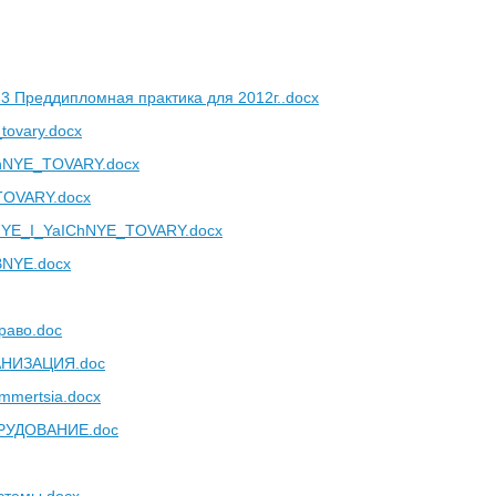
.3 Преддипломная практика для 2012г..docx
ovary.docx
NYE_TOVARY.docx
OVARY.docx
E_I_YaIChNYE_TOVARY.docx
NYE.docx
раво.doc
АНИЗАЦИЯ.doc
ommertsia.docx
РУДОВАНИЕ.doc