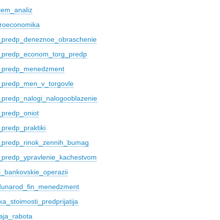
em_analiz
roeconomika
predp_deneznoe_obraschenie
predp_econom_torg_predp
_predp_menedzment
predp_men_v_torgovle
redp_nalogi_nalogooblazenie
predp_oniot
redp_praktiki
predp_rinok_zennih_bumag
predp_ypravlenie_kachestvom
i_bankovskie_operazii
dunarod_fin_menedzment
a_stoimosti_predprijatija
ja_rabota