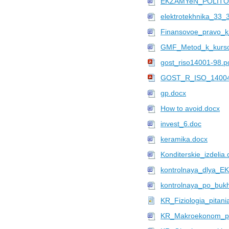
EKZAMYeN_POLITO
elektrotekhnika_33_
Finansovoe_pravo_k_
GMF_Metod_k_kurso
gost_riso14001-98.p
GOST_R_ISO_14004
gp.docx
How to avoid.docx
invest_6.doc
keramika.docx
Konditerskie_izdelia
kontrolnaya_dlya_E
kontrolnaya_po_buk
KR_Fiziologia_pitani
KR_Makroekonom_pla