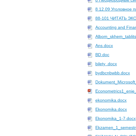
8 Неоднородные си
8.12.09 Уголовное п
88-101 ЧИТАТЬ ЭК
Accounting and Fina
Albom_skhem_tablit
Ans.docx
BD.doc
bilety .docx
bydbcnbwbb.docx
Dokument_Microsoft
Econometrics1_enie_
ekonomika.docx
Ekonomika.docx
Ekonomika_1-7.docx
Ekzamen_1_semestr_