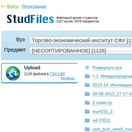
Войти
/
Регистрация
Файловый архив студентов.
1327 вузов, 5478 предметов.
Вуз
Торгово-экономический институт СФУ [1
Предмет
[НЕСОРТИРОВАННОЕ] [1126]
Upload
Развернуть все
1126 файлов в
ТЭИ СФУ
+ 1. Международны
Профиль
2013-14. Инноваци
28-08-2013_17-17-4
3 семестр
man015_2
ref-23511
umk_buh_uhet3_inost