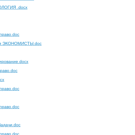
ОЛОГИЯ .docx
 право.doc
для ЭКОНОМИСТЫ.doc
ирование.docx
право.doc
cx
 право.doc
 право.doc
Задачи.doc
 право.doc