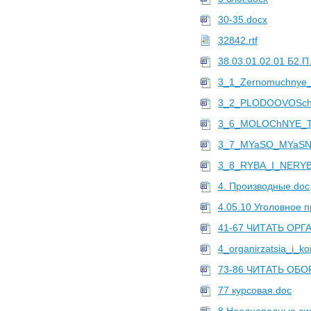
30-35.docx
32842.rtf
38.03.01.02.01 Б2.П
3_1_Zernomuchnye_t
3_2_PLODOOVOSch
3_6_MOLOChNYE_T
3_7_MYaSO_MYaSNY
3_8_RYBA_I_NERYB
4. Производные.doc
4.05.10 Уголовное п
41-67 ЧИТАТЬ ОРГ
4_organirzatsia_i_k
73-86 ЧИТАТЬ ОБО
77 курсовая.doc