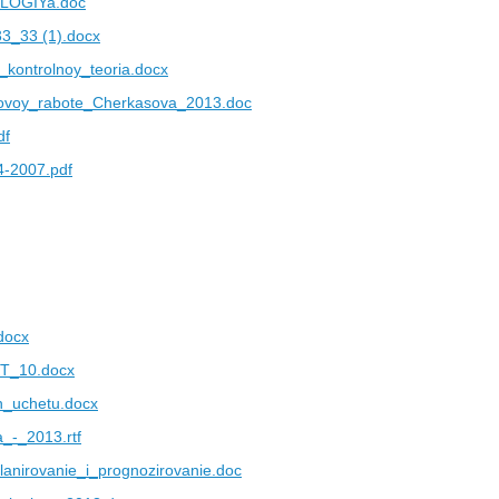
LOGIYa.doc
33_33 (1).docx
kontrolnoy_teoria.docx
voy_rabote_Cherkasova_2013.doc
df
-2007.pdf
.docx
KT_10.docx
h_uchetu.docx
a_-_2013.rtf
nirovanie_i_prognozirovanie.doc