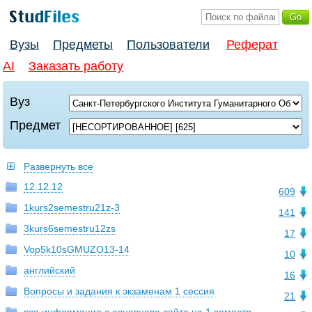
Вузы
Предметы
Пользователи
Реферат
AI
Заказать работу
Вуз
Предмет
Развернуть все
12.12.12
609
1kurs2semestru21z-3
141
3kurs6semestru12zs
17
Vop5k10sGMUZO13-14
10
английский
16
Вопросы и задания к экзаменам 1 сессия
21