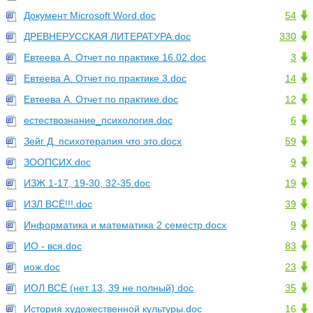
Документ Microsoft Word.doc
54
ДРЕВНЕРУССКАЯ ЛИТЕРАТУРА.doc
330
Евтеева А. Отчет по практике 16.02.doc
3
Евтеева А. Отчет по практике 3.doc
14
Евтеева А. Отчет по практике.doc
12
естествознание_психология.doc
6
Зейг Д. психотерапия что это.docx
59
ЗООПСИХ.doc
9
ИЗЖ 1-17, 19-30, 32-35.doc
19
ИЗЛ ВСЁ!!!.doc
39
Информатика и математика 2 семестр.docx
9
ИО - вся.doc
83
иож.doc
23
ИОЛ ВСЁ (нет 13, 39 не полный).doc
35
История художественной культуры.doc
16