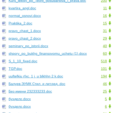
Kurs_lektsy_po_Teorii_gosudarstva_i_prava.doc
200
kvartira_angl.doc
11
normat_osnovi.docx
16
Praktika_2.doc
15
pravo_chast_1.docx
31
pravo_chast_2.docx
29
seminary_po_istorii.docx
40
shpory_po_bukhg_finansovomu_uchetu (1).docx
60
S_1_10_fixed.doc
518
TGP.doc
101
uuftefkiu rfxc. 1 j. u blkhhn 2 k.doc
194
Балуев.ЭУМК Стил. и лит.ред..doc
46
Без имени 232333233.doc
25
бухдело.docx
5
бухдело.docx
6