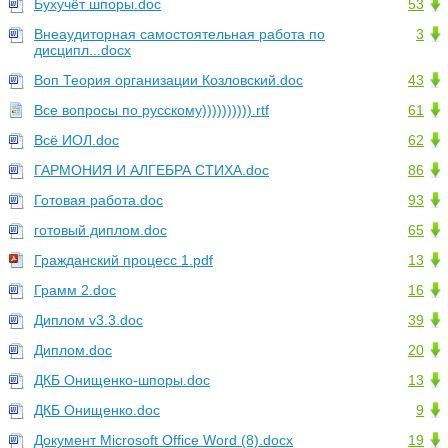
Бухучёт шпоры.doc
53
Внеаудиторная самостоятельная работа по
3
дисципл...docx
Воп Теория организации Козловский.doc
43
Все вопросы по русскому)))))))))).rtf
61
Всё ИОЛ.doc
62
ГАРМОНИЯ И АЛГЕБРА СТИХА.doc
86
Готовая работа.doc
93
готовый диплом.doc
65
Гражданский процесс 1.pdf
13
Грамм 2.doc
16
Диплом v3.3.doc
39
Диплом.doc
20
ДКБ Онищенко-шпоры.doc
13
ДКБ Онищенко.doc
9
Документ Microsoft Office Word (8).docx
19