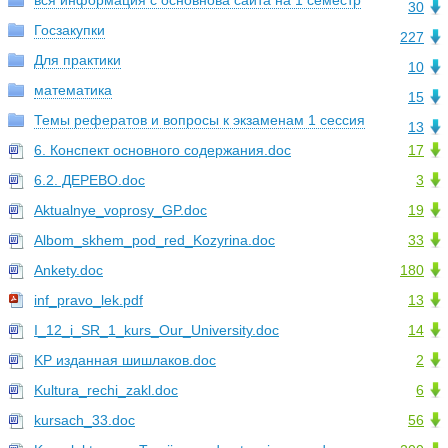
вся информация с основнова сайта на 1 семестр
30
Госзакупки
227
Для практики
10
математика
15
Темы рефератов и вопросы к экзаменам 1 сессия
13
6. Конспект основного содержания.doc
17
6.2. ДЕРЕВО.doc
3
Aktualnye_voprosy_GP.doc
19
Albom_skhem_pod_red_Kozyrina.doc
33
Ankety.doc
180
inf_pravo_lek.pdf
13
I_12_i_SR_1_kurs_Our_University.doc
14
KP изданная шишлаков.doc
2
Kultura_rechi_zakl.doc
6
kursach_33.doc
56