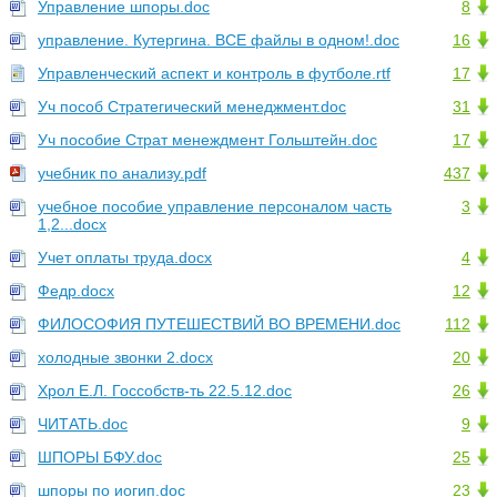
Управление шпоры.doc
8
управление. Кутергина. ВСЕ файлы в одном!.doc
16
Управленческий аспект и контроль в футболе.rtf
17
Уч пособ Стратегический менеджмент.doc
31
Уч пособие Страт менеждмент Гольштейн.doc
17
учебник по анализу.pdf
437
учебное пособие управление персоналом часть
3
1,2...docx
Учет оплаты труда.docx
4
Федр.docx
12
ФИЛОСОФИЯ ПУТЕШЕСТВИЙ ВО ВРЕМЕНИ.doc
112
холодные звонки 2.docx
20
Хрол Е.Л. Госсобств-ть 22.5.12.doc
26
ЧИТАТЬ.doc
9
ШПОРЫ БФУ.doc
25
шпоры по иогип.doc
23