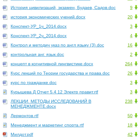
История цивилизаций, экзамен, Будаев, Садов.doc
9
история экономических учений.docx
20
Конспект-УР_1ч_2014.docx
3
Конспект-УР_2ч_2014.docx
4
Контрол и методич указ по англ языку (3).doc
16
контрольная анг. язык.doc
2
концепт в когнитивной лингвистике.docx
264
Курс лекций по Теории государства и права.doc
26
курс по гражданке.doc
3
Курышева Д Отчет 5.4.12 Электр правит.rtf
3
ЛЕКЦИИ. МЕТОДЫ ИССЛЕДОВАНИЙ В
238
МЕНЕДЖМЕНТЕ.docx
Лермонтов.rtf
50
Менеджмент и маркетинг спорта.rtf
18
Милдот.pdf
42