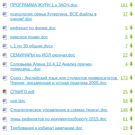
ПРОГРАММА ЖУРН 1 к ЗАОЧ.doc
161
психология семьи.Кутергина. ВСЕ файлы в
37
одном!.doc
реферат по физре.doc
5
римское право.doc
6
с 1 по 30 общие.docx
7
СЕМИНАРЫ по ИОЛ окончат.doc
22
Соловьева Алина 10.4.12 Анализ причин,
4
тормозящ...doc
Союз - Английский язык для студентов университетов.
173
Чтение, письменная и устная практика.2000.doc
СПбИГО.pdf
25
сря.doc
58
Стратегическое управление в схемах (книга).doc
148
темы рефератов по документообороту 2015.doc
61
Требования к избират кампании.doc
19