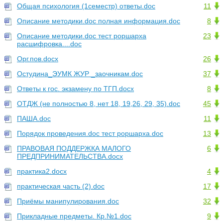
Общая психология (1семестр) ответы.doc
11
Описание методики.doc полная информация.doc
8
Описание методики.doc тест роршарха
23
расшифровка....doc
Орг.пов.docx
26
Остудина_ЭУМК ЖУР _заочникам.doc
37
Ответы к гос. экзамену по ТГП.docx
8
ОТДЖ (не полностью 8, нет 18, 19,26, 29, 35).doc
45
ПАША.doc
11
Порядок проведения.doc тест роршарха.doc
13
ПРАВОВАЯ ПОДДЕРЖКА МАЛОГО
6
ПРЕДПРИНИМАТЕЛЬСТВА.docx
практика2.docx
4
практическая часть (2).doc
17
Приёмы манипулирования.doc
32
Прикладные предметы. Кр.№1.doc
9