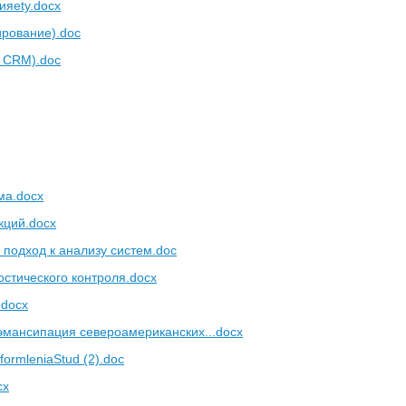
ияety.docx
рование).doc
 CRM).doc
ма.docx
кций.docx
подход к анализу систем.doc
остического контроля.docx
.docx
мансипация североамериканских...docx
ormleniaStud (2).doc
cx