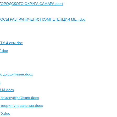
ОРОДСКОГО ОКРУГА САМАРА.docx
ОСЫ РАЗГРАНИЧЕНИЯ КОМПЕТЕНЦИИ МЕ...doc
ИТУ 4 сем.doc
.doc
по дисциплине.docx
c
 В М.docx
 землеустройство.docx
 теория управления.docx
У.doc