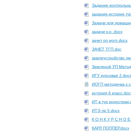
Задание контрольны
задания история ту
Задачи для домашн
задачи к.р..docx
зачет оп иогп.docx
ЗАЧЕТ ТГП.doc
землеустройство ле
Земляной УП Метод
ИГУ курсовая 2.doc
ИОГП методичка к с
история 6 класс.doc
ИТ в тур индустрии.
ИТЭ лр 5.docx
К О Н К У Р С Н О 
КАРЛ ПОППЕР.docx