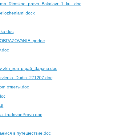
ma_Rimskoe_pravo_Bakalavr_1_ku...doc
rilozheniami.docx
ka.doc
OBRAZOVANIE_pr.doc
y.doc
a v zkh_контр раб_Задачи.doc
avlenia_Dudin_271207.doc
vom ответы.doc
doc
df
ba_trudovoePravo.doc
аемся в путешествие.doc