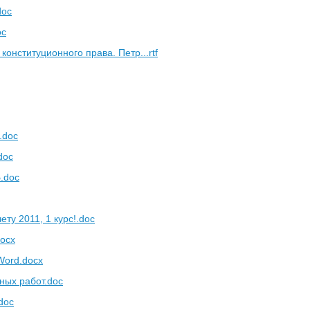
doc
oc
конституционного права. Петр...rtf
.doc
doc
.doc
ету 2011, 1 курс!.doc
docx
Word.docx
ных работ.doc
doc