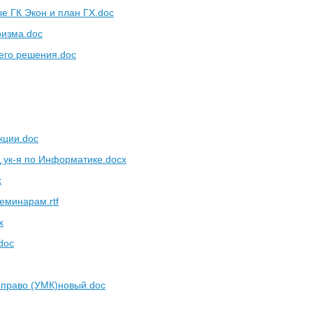
е ГК Экон и план ГХ.doc
ризма.doc
его решения.doc
кции.doc
 ук-я по Информатике.docx
x
еминарам.rtf
x
doc
Е право (УМК)новый.doc