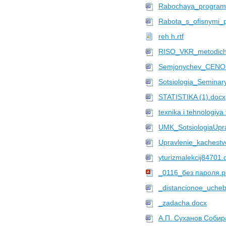
Rabochaya_program
Rabota_s_ofisnymi_p
reh h.rtf
RISO_VKR_metodich
Semjonychev_CENO
Sotsiologia_Seminar
STATISTIKA (1).docx
texnika i tehnologiy
UMK_SotsiologiaUpr
Upravlenie_kachest
yturizmalekcij84701.
_0116_без пароля.p
_distancionoe_uche
_zadacha.docx
А.П. Суханов Собир