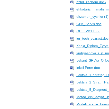
bzhd_zachem.docx
ehkoturizm_analiz_
ekzamen_vyshka (1)
GEK_Servis.doc
GULEVICH.doc
igr_tech_vozrast.doc
Kopia_Diplom_Zyry
kudryashova_r_p_ma
Lekant_SRLYa_Orfoe
lekcii Perm.doc
Lektsia_1_Strateg_U
Lektsia_2_Strat_IT-a
Lektsia_5_Diagnost_
Metod_exk_deyat_-le
Modelirovanie_Finan