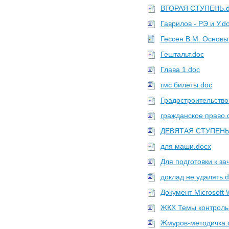
ВТОРАЯ СТУПЕНЬ.
Гаврилов - РЭ и У.d
Гессен В.М. Основы 
Гештальт.doc
Глава 1.doc
гмс билеты.doc
Градостроительство
гражданское право.
ДЕВЯТАЯ СТУПЕНЬ
для маши.docx
Для подготовки к зач
доклад не удалять.
Документ Microsoft 
ЖКХ Темы контроль
Жмуров-методичка.