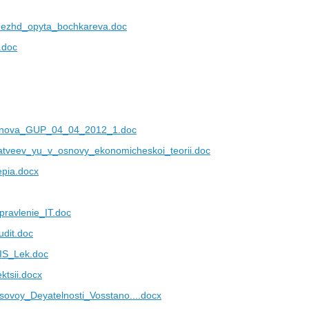
mezhd_opyta_bochkareva.doc
.doc
anova_GUP_04_04_2012_1.doc
tveev_yu_v_osnovy_ekonomicheskoi_teorii.doc
pia.docx
pravlenie_IT.doc
udit.doc
IS_Lek.doc
ktsii.docx
sovoy_Deyatelnosti_Vosstano....docx