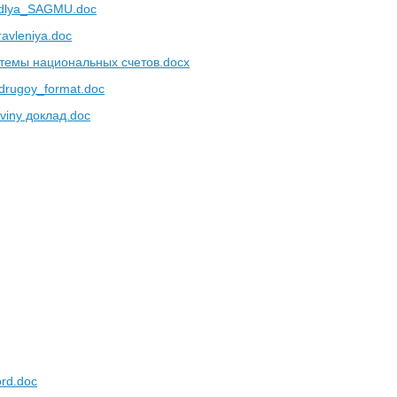
dlya_SAGMU.doc
avleniya.doc
стемы национальных счетов.docx
drugoy_format.doc
_viny доклад.doc
rd.doc