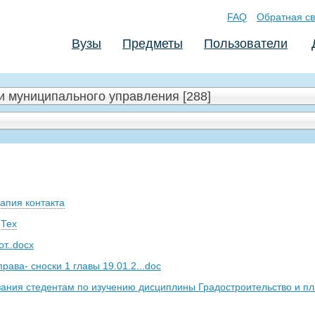
FAQ
Обратная св
Вузы
Предметы
Пользователи
и муниципального управления [288]
рапия контакта
 Тех
т..docx
рава- сноски 1 главы 19.01.2...doc
зания стедентам по изучению дисциплины Градостроительство и п