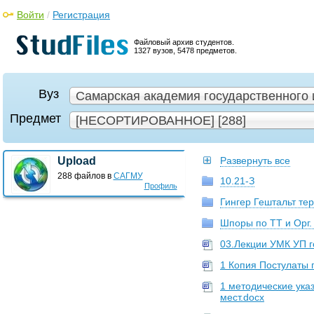
Войти
/
Регистрация
Файловый архив студентов.
1327 вузов, 5478 предметов.
Вуз
Самарская академия государственного 
Предмет
[НЕСОРТИРОВАННОЕ] [288]
Upload
Развернуть все
288 файлов в
САГМУ
10.21-З
Профиль
Гингер Гештальт те
Шпоры по ТТ и Орг.
03.Лекции УМК УП го
1 Копия Постулаты п
1 методические ука
мест.docx