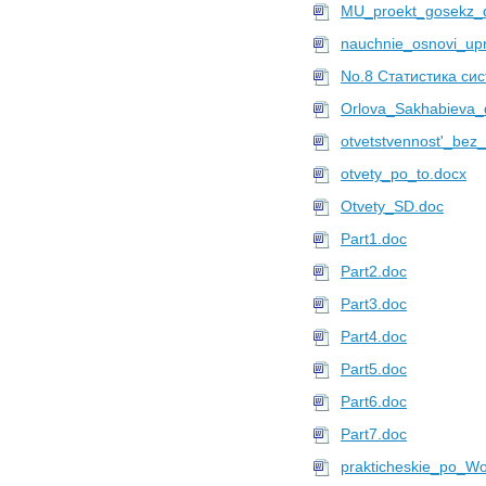
MU_proekt_gosekz_
nauchnie_osnovi_upr
No.8 Статистика си
Orlova_Sakhabieva_
otvetstvennost'_bez
otvety_po_to.docx
Otvety_SD.doc
Part1.doc
Part2.doc
Part3.doc
Part4.doc
Part5.doc
Part6.doc
Part7.doc
prakticheskie_po_Wo