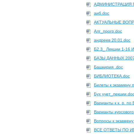
АДМИНИСТРАЦИЯ Г
аиб.doc
АКТУАЛЬНЫЕ ВОПР
Алг_прогр.doc
андреев 20.01.doc
Б2.3_ Лекции 1-16 
БАЗЫ ДАННЫХ 2007
Башкирия .doc
БИБЛИОТЕКА.doc
Билеты к экзамену 
Бух учет_лекции.do
Варианты к к. р. по
Варианты курсового
Вопросы к экзамену
ВСЕ ОТВЕТЫ ПО ИГ