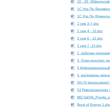
10 - 20 -30философ
1С Упр Пр (Бюджети
1С Упр Пр (Клиенты
2 сем 3-7.doc
2 сем 4 - 10.doc
2 сем 6 - 12.doc
2 сем 7 -13.doc
2. рабочая програм
3. План-конспект ле
5 Информационный 
5. материалы диагн
50=76 философия!!
53 Революционная э
BELYaEVA_Pravila_of
Burst of Energy 1.do