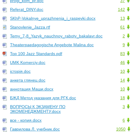
progi_kom_pr.doc
37
Referat_DINY.doc
142
SKhP-Vokalnye_uprazhnenia_i_raspevki.docx
13
Stanovlenie_Jazza.rtf
61
Temy_7-8_Yazyk_nauchnoy_raboty_bakalavr.doc
2
Theaterpaedagogische Angebote Malina.doc
9
Top 100 Jazz Standards.pdf
83
UMK Komerciy.doc
46
історія.doc
10
анкета глянец.doc
14
аннотация Маши.docx
10
БЖД Метод указания для РГК.doc
18
ВОПРОСЫ К ЭКЗАМЕНУ ПО
3
ЭКОМЕНЕДЖМЕНТУ.docx
все - копия.docx
6
Гаврилова Л. учебник.doc
1050