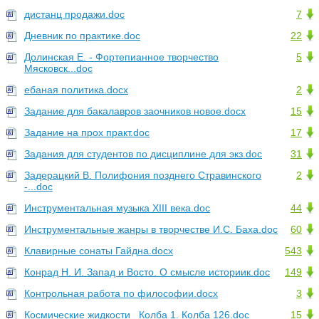
дистанц продажи.doc
7
Дневник по практике.doc
22
Долинская Е. - Фортепианное творчество
5
Мясковск...doc
ебаная политика.docx
2
Задание для бакалавров заочников новое.docx
15
Задание на прох практ.doc
17
Задания для студентов по дисциплине для экз.doc
31
Задерацкий В. Полифония позднего Стравинского
2
-...doc
Инструментальная музыка XIII века.doc
44
Инструментальные жанры в творчестве И.С. Баха.doc
60
Клавирные сонаты Гайдна.docx
543
Конрад Н. И. Запад и Восто. О смысле историик.doc
149
Контрольная работа по философии.docx
3
Космические жидкости_ Колба 1. Колба 126.doc
15