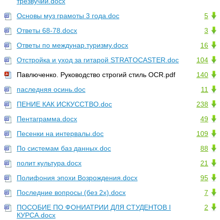
трезвучий.docx
Основы муз грамоты 3 года.doc
5
Ответы 68-78.docx
3
Ответы по междунар.туризму.docx
16
Отстройка и уход за гитарой STRATOCASTER.doc
104
Павлюченко. Руководство строгий стиль OCR.pdf
140
паследняя осинь.doc
11
ПЕНИЕ КАК ИСКУССТВО.doc
238
Пентаграмма.docx
49
Песенки на интервалы.doc
109
По системам баз данных.doc
88
полит культура.docx
21
Полифония эпохи Возрождения.docx
95
Последние вопросы (без 2х).docx
7
ПОСОБИЕ ПО ФОНИАТРИИ ДЛЯ СТУДЕНТОВ I
2
КУРСА.docx