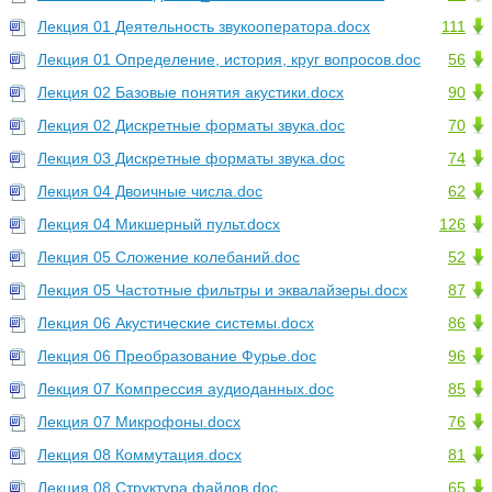
Лекция 01 Деятельность звукооператора.docx
111
Лекция 01 Определение, история, круг вопросов.doc
56
Лекция 02 Базовые понятия акустики.docx
90
Лекция 02 Дискретные форматы звука.doc
70
Лекция 03 Дискретные форматы звука.doc
74
Лекция 04 Двоичные числа.doc
62
Лекция 04 Микшерный пульт.docx
126
Лекция 05 Сложение колебаний.doc
52
Лекция 05 Частотные фильтры и эквалайзеры.docx
87
Лекция 06 Акустические системы.docx
86
Лекция 06 Преобразование Фурье.doc
96
Лекция 07 Компрессия аудиоданных.doc
85
Лекция 07 Микрофоны.docx
76
Лекция 08 Коммутация.docx
81
Лекция 08 Структура файлов.doc
65