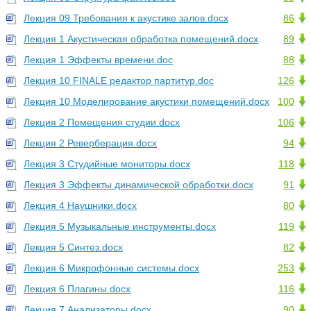
Лекция 09 Требования к акустике залов.docx
86
Лекция 1 Акустическая обработка помещений.docx
89
Лекция 1 Эффекты времени.doc
88
Лекция 10 FINALE редактор партитур.doc
126
Лекция 10 Моделирование акустики помещений.docx
100
Лекция 2 Помещения студии.docx
106
Лекция 2 Реверберация.docx
94
Лекция 3 Студийные мониторы.docx
118
Лекция 3 Эффекты динамической обработки.docx
91
Лекция 4 Наушники.docx
80
Лекция 5 Музыкальные инструменты.docx
119
Лекция 5 Синтез.docx
82
Лекция 6 Микрофонные системы.docx
253
Лекция 6 Плагины.docx
116
Лекция 7 Анализаторы.docx
90