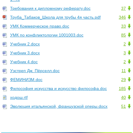
Требования к дипломному реферату.doc
37
Труба_Табаков_Школа для трубы 4я часть.pdf
346
УМК Коммерческое право.doc
33
УМК по конфликтологии 1001003.doc
85
Учебник 2.docx
2
Учебник 3.docx
3
Учебник 4.doc
2
Уэстреп Дж. Пёрселл.doc
11
ФЕМИНИЗМ.doc
29
Философия искусства и искусство философа.doc
185
ходош.rtf
40
Эволюция итальянской, французской оперы.docx
51