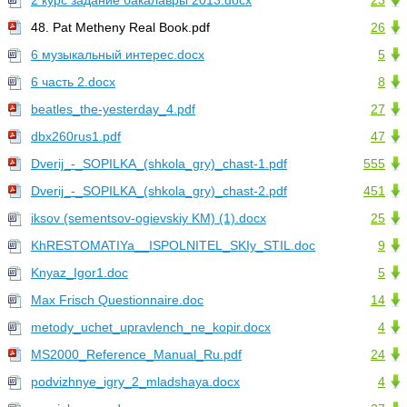
2 курс задание бакалавры 2013.docx
23
48. Pat Metheny Real Book.pdf
26
6 музыкальный интерес.docx
5
6 часть 2.docx
8
beatles_the-yesterday_4.pdf
27
dbx260rus1.pdf
47
Dverij_-_SOPILKA_(shkola_gry)_chast-1.pdf
555
Dverij_-_SOPILKA_(shkola_gry)_chast-2.pdf
451
iksov (sementsov-ogievskiy KM) (1).docx
25
KhRESTOMATIYa__ISPOLNITEL_SKIy_STIL.doc
9
Knyaz_Igor1.doc
5
Max Frisch Questionnaire.doc
14
metody_uchet_upravlench_ne_kopir.docx
4
MS2000_Reference_Manual_Ru.pdf
24
podvizhnye_igry_2_mladshaya.docx
4