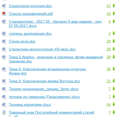
Социология конспект.doc
47
Список произведений.pdf
16
Старовоитова - 2017.05 - Щедрин К вам павшие - ред
4
07.06.2017.docx
степень загрязнения.doc
2
Стили речи.doc
28
Стилистика многоголосия XIV век1.doc
28
Тема 5.Арабск., иранская и среднеаз. ветви макамной
28
традиции.doc
Тема 8. Классическая музыкальная культура
36
Индии.doc
Тема 9. Классическая драма Востока.doc
21
Теория организации_лекции_3курс.docx
7
тетрадь по гармонии (Герасименко).docx
7
Техника изоритмии.docx
54
Товарный знак Постатейный комментарий статей
7
1...rtf