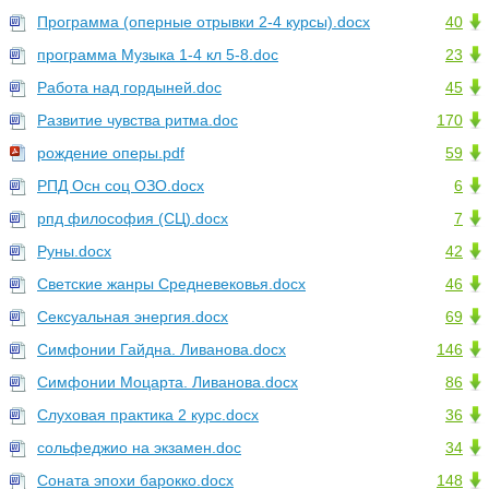
Программа (оперные отрывки 2-4 курсы).docx
40
программа Музыка 1-4 кл 5-8.doc
23
Работа над гордыней.doc
45
Развитие чувства ритма.doc
170
рождение оперы.pdf
59
РПД Осн соц ОЗО.docx
6
рпд философия (СЦ).docx
7
Руны.docx
42
Светские жанры Средневековья.docx
46
Сексуальная энергия.docx
69
Симфонии Гайдна. Ливанова.docx
146
Симфонии Моцарта. Ливанова.docx
86
Слуховая практика 2 курс.docx
36
сольфеджио на экзамен.doc
34
Соната эпохи барокко.docx
148