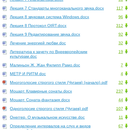
Лекция 7 Стандарты многоканального звука.docx
117
Лекция 8 звуковая система Windows.docx
96
Лекция 8 Протокол OIRT.docx
312
Лекция 9 Редактирование звука.docx
92
Лечение энергией любви.doc
32
Литература к зачету по Внеевропейским
19
культурам.doc
Малиньон Ж. Жан Филипп Рамо.doc
7
МЕТР И РИТМ.doc
4
Многоголосие строгого стиля (Чугаев) (начало).pdf
32
Моцарт. Клавирные сонаты.docx
237
Моцарт. Соната-фантазия.docx
44
Одноголосие строгого стиля (Чугаев).pdf
107
Онеггер. О музыкальном искусстве.doc
11
Определение интервалов на слух и видов
67