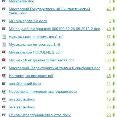
Московска.doc
6
Московский Государственный Лингвистический
46
Унив....doc
МС Макарова КА.docx
5
МУ по учебной практике 080100.62 26.09.2012-2.doc
40
музыкальная информатика1.rtf
57
Музыкальная литература 1.rtf
51
Музыкальное ПОСОБИЕ 2.pdf
60
Мусин - Язык дирижерского жеста.pdf
693
Мясковский. Характеристика тв-ва и 6 симфония.doc
8
На горке, на прекрасе.pdf
48
назайкинский.docx
24
Норвежская полярная экспедиция.docx
34
омз жесть.docx
45
омз жесть.docx
26
Основы предпринимательства.docx
29