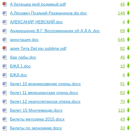
А батюшка мой родимый.pdf
46
А.Ляхович Поздний Рахманинов dis.doc
148
АЛЕКСАНДР НЕВСКИЙ.doc
4
Андрющенко В.Г. Воспоминания об А.Д.А..doc
69
аннотация.doc
545
ария Тита Del piu sublime.pdf
82
бар лабы.doc
46
БЖД 1.doc
10
БЖД.doc
4
билет 10 возникновение оперы.docx
91
билет 11 венецианская опера.docx
83
билет 12 неаполитанска опера.docx
70
Билет 15 Монтеверди.docx
110
Билеты методика 2015.docx
49
Билеты по экономике.docx
33