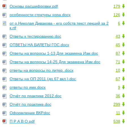
Основы расшифровки.pdf
179
особенности стрктуры хора.docx
126
от о.Николая Дивакова - его собств.текст лекций за 2
6
к.rtf
Ответы к тестированию.doc
43
ОТВЕТЫ НА БИЛЕТЫ ГОС.docx
45
Ответы на вопросы 1-13 Для экзамена Изм.doc
87
Ответы на вопросы 14-25 Для экзамена Изм.doc
71
ответы на вопросы по литер..docx
10
Ответы на ОП 2011 (до 67 вкл.).doc
67
ответы по имк.docx
9
Отчёт по практике 2012.doc
36
Отчёт по практике.doc
299
Оформление ВКР.doc
11
П Р А В О.pdf
538