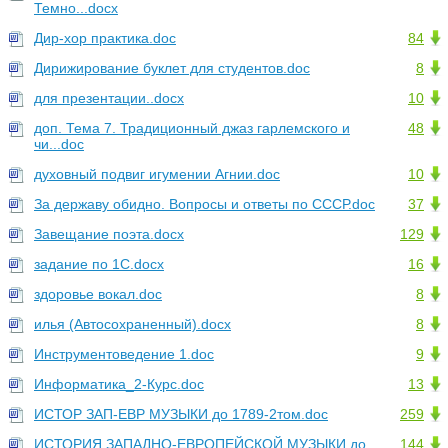
Темно...docx
Дир-хор практика.doc
84
Дирижирование буклет для студентов.doc
8
для презентации..docx
10
доп. Тема 7. Традиционный джаз гарлемского и
48
чи...doc
духовный подвиг игумении Агнии.doc
10
За державу обидно. Вопросы и ответы по СССР.doc
37
Завещание поэта.docx
129
задание по 1С.docx
16
здоровье вокал.doc
8
илья (Автосохраненный).docx
8
Инструментоведение 1.doc
9
Информатика_2-Курс.doc
13
ИСТОР ЗАП-ЕВР МУЗЫКИ до 1789-2том.doc
259
ИСТОРИЯ ЗАПАДНО-ЕВРОПЕЙСКОЙ МУЗЫКИ до
144