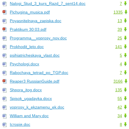
Nalogi_Stud_3_kurs_Razd_7_sent14.doc
7
Pichugina_musica.pdf
1335
Poyasnitelnaya_zapiska.doc
13
Praktikum 30:03.pdf
39
Programma__voprosy_nov.doc
25
Prokhodit_leto.doc
141
psihiatricheskaya_vlast.doc
5
Psychologi.docx
4
Rabochaya_tetrad_po_TGP.doc
7
Reaper3 RussianGuide.pdf
3166
Shpora_itog.docx
135
Spisok_ugadayka.docx
55
voprosy_k_ekzamenu_ek.doc
42
William and Mary.doc
34
Історія.doc
8