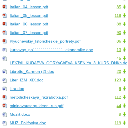
Italian_04_lesson.pdf
85
Italian_05_lesson.pdf
118
Italian_06_lesson.pdf
88
Italian_07_lesson.pdf
90
Klyuchevskiy_Istoricheskie_portrety.pdf
86
kursovoy_po111111111111111_ekonomike.doc
13
45
LEKTsII_KUDAEVA_GORYaChEVA_KSENIYa_3_KURS_DNKh.do
Libretto_Karmen (2).doc
20
Liter_IZM_XIX.doc
123
litra.doc
9
metodicheskaya_razrabotka.pdf
112
mininovauserguideen_rus.pdf
44
Muzlit.docx
9
MUZ_Polifoniya.doc
119