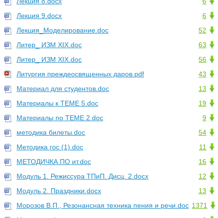
Лекция 8.docx
6
Лекция 9.docx
6
Лекция_Моделирование.doc
52
Литер_ ИЗМ XIX.doc
63
Литер_ ИЗМ XIX.doc
56
Литургия преждеосвященных даров.pdf
43
Материал для студентов.doc
13
Материалы к ТЕМЕ 5.doc
19
Материалы по ТЕМЕ 2.doc
9
методика билеты.doc
54
Методика гос (1).doc
11
МЕТОДИЧКА ПО ит.doc
16
Модуль 1. Режиссура ТПиП. Дисц. 2.docx
12
Модуль 2. Праздники.docx
13
Морозов В.П., Резонансная техника пения и речи.doc
1371