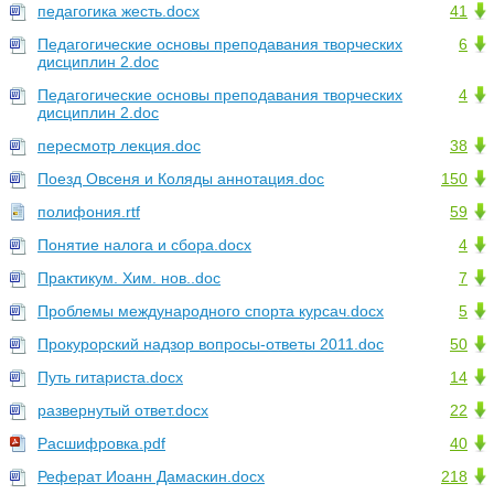
педагогика жесть.docx
41
Педагогические основы преподавания творческих
6
дисциплин 2.doc
Педагогические основы преподавания творческих
4
дисциплин 2.doc
пересмотр лекция.doc
38
Поезд Овсеня и Коляды аннотация.doc
150
полифония.rtf
59
Понятие налога и сбора.docx
4
Практикум. Хим. нов..doc
7
Проблемы международного спорта курсач.docx
5
Прокурорский надзор вопросы-ответы 2011.doc
50
Путь гитариста.docx
14
развернутый ответ.docx
22
Расшифровка.pdf
40
Реферат Иоанн Дамаскин.docx
218