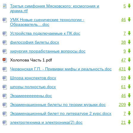
Третья симфония Мясковского: космогония и
5
драма.rtf
УМК Новые сценические технологии -
46
Образователь....doc
Устройства подключаемые к ПК.doc
7
философия билеты.docx
38
хирургия проработанные вопросы.doc
9
Холопова Часть 1.pdf
47
Червонская Г.П. - Прививки мифы и реальность.doc
431
Шпора конспектов.docx
59
шпоры полностью.docx
61
Экзамееееееены.doc
46
Экзаменационные билеты по теории музыки.doc
209
Экзаменационный билет по литературе 2 курс.docx
7
электротехника и электроника(2).doc
21