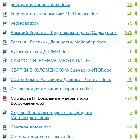
реферат история гобоя.docx
12
Реферат по информатике 10-11 класс.doc
40
реферат.docx
75
Римский-Корсаков_Будет красен день (Садко).docx
279
Россини, Беллини, Доницетти, Мейербер.docx
40
Руководство по ДП (МУ).doc
8
САМОСТОЯТЕЛЬНАЯ РАБОТА №1.doc
70
СВЯТКИ В КОЛОМЕНСКОМ-Сценарии-ИТОГ.doc
38
Семен Лосев. Репетиции Дачников. Часть 1.docx
26
Сервисная деятельность варианты.doc
28
Симакова Н. Вокальные жанры эпохи
474
Возрождения.pdf
Слуховой анализ на уроке сольфеджио
7
(Автосохран...docx
Смутное время.doc
44
Снежная королева - пьеса.doc
9