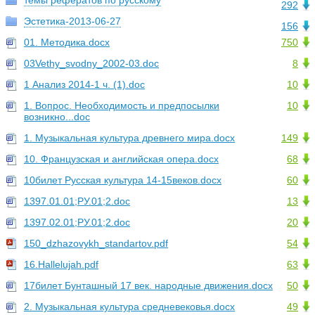
темы рефератов по русскому
292
Эстетика-2013-06-27
156
01. Методика.docx
750
03Vethy_svodny_2002-03.doc
8
1 Анализ 2014-1 ч. (1).doc
10
1. Вопрос. Необходимость и предпосылки
10
возникно...doc
1. Музыкальная культура древнего мира.docx
149
10. Французская и английская опера.docx
68
10билет Русская культура 14-15веков.docx
60
1397.01.01;РУ.01;2.doc
13
1397.02.01;РУ.01;2.doc
20
150_dzhazovykh_standartov.pdf
54
16.Hallelujah.pdf
63
17билет Бунташный 17 век. народные движения.docx
50
2. Музыкальная культура средневековья.docx
49