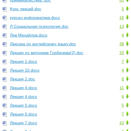
Криминалистика .doc
53
Курс лекций.doc
5
курсач информатика.docx
16
Л Социальная психология.doc
13
Лев Михайлов.docx
4
Лексика по английскому языку.doc
38
Лекции по методике Горбачева(2).doc
33
Лекция 1.docx
7
Лекция 10.docx
4
Лекция 2.doc
8
Лекция 4.docx
11
Лекция 4.docx
6
Лекция 5.docx
5
Лекция 6.docx
7
Лекция 7.docx
10