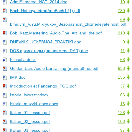
AdmIS_metod_ИСТ_2014.doc
10
Bach-NotnayatetradAnnBach1 (1).pdf
780
69
bmu.vrn_V.Yu.Mikryukov_Bezopasnost_zhiznedeyatelnosti.pdf
Bob_Katz.Mastering_Audio.The_Art_and_the.pdf
210
DNEVNIK_UChEBNOJ_PRAKTIKI.doc
9
DOS архиваторы (на примере RAR).doc
11
Filosofia.docx
68
Golden Ears Audio Eartraining (manual) rus.pdf
638
IMK.doc
136
Introduction et Fandango_FGQ.pdf
37
Istoria_iskusstv.docx
66
Istoria_muzyki_docx.docx
13
Italian_01_lesson.pdf
128
Italian_02_lesson.pdf
103
Italian_03_lesson.pdf
97