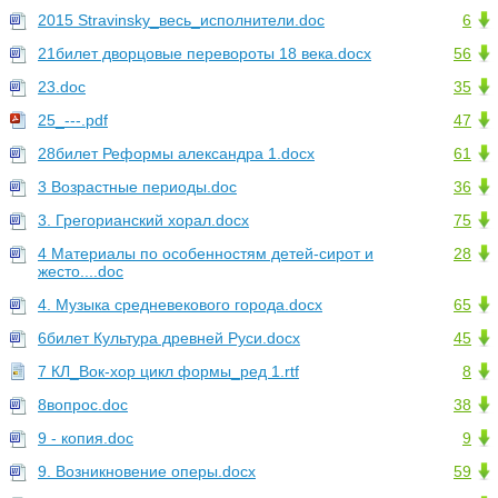
2015 Stravinsky_весь_исполнители.doc
6
21билет дворцовые перевороты 18 века.docx
56
23.doc
35
25_---.pdf
47
28билет Реформы александра 1.docx
61
3 Возрастные периоды.doc
36
3. Грегорианский хорал.docx
75
4 Материалы по особенностям детей-сирот и
28
жесто....doc
4. Музыка средневекового города.docx
65
6билет Культура древней Руси.docx
45
7 КЛ_Вок-хор цикл формы_ред 1.rtf
8
8вопрос.doc
38
9 - копия.doc
9
9. Возникновение оперы.docx
59