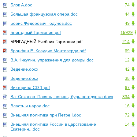
Блок А.doc
74
Большая французская опера.doc
44
Борис Фёдорович Годунов.doc
49
Бригадный Гармония.pdf
15929
БРИГАДНЫЙ Учебник Гармонии.pdf
214
Бронфин Е. Клаудио Монтеверди.pdf
69
В.А.Никулин, упражнения для домры.doc
12
Ведение.docx
42
Ведение.docx
35
Викторина CD 1.pdf
67
Вл. Соколов_Повянь, повянь, бурь-погодушка.docx
334
Власть и народ.doc
16
Внешняя политика при Петре I.doc
72
Внешняя политика России в царствование
14
Екатерин...doc