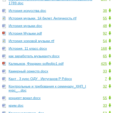
1789.doc
История искусства.doc
38
История музыки. 1й билет. Античность.rtf
55
История музыки.doc
48
История Музыки.pdf
92
История хоровой музыки.rtf
54
История. 11 класс.docx
168
как заработать музыканту.docx
65
Калмыков, Фридкин solfedjio1.pdf
425
Камерный оркестр.docx
33
Кант . 3 курс ОДУ . Иртуганов Р Р.docx
7
Контрольные и требования к семинару_ХНП_I
32
курс_...doc
концерт вокал.docx
55
крим.doc
33