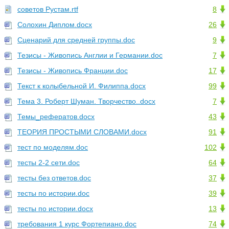
советов Рустам.rtf
8
Солохин Диплом.docx
26
Сценарий для средней группы.doc
9
Тезисы - Живопись Англии и Германии.doc
7
Тезисы - Живопись Франции.doc
17
Текст к колыбельной И. Филиппа.docx
99
Тема 3. Роберт Шуман. Творчество..docx
7
Темы_рефератов.docx
43
ТЕОРИЯ ПРОСТЫМИ СЛОВАМИ.docx
91
тест по моделям.doc
102
тесты 2-2 сети.doc
64
тесты без ответов.doc
37
тесты по истории.doc
39
тесты по истории.docx
13
требования 1 курс Фортепиано.doc
74