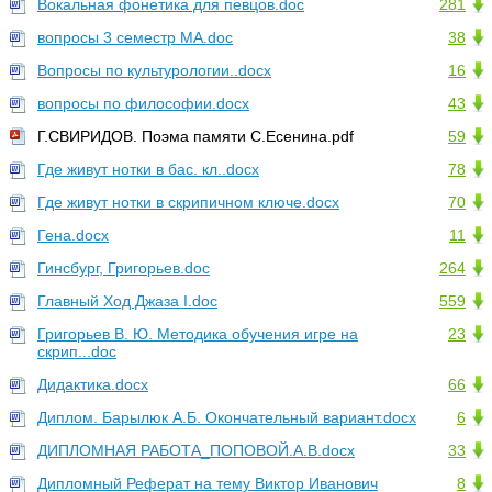
Вокальная фонетика для певцов.doc
281
вопросы 3 семестр МА.doc
38
Вопросы по культурологии..docx
16
вопросы по философии.docx
43
Г.СВИРИДОВ. Поэма памяти С.Есенина.pdf
59
Где живут нотки в бас. кл..docx
78
Где живут нотки в скрипичном ключе.docx
70
Гена.docx
11
Гинсбург, Григорьев.doc
264
Главный Ход Джаза I.doc
559
Григорьев В. Ю. Методика обучения игре на
23
скрип...doc
Дидактика.docx
66
Диплом. Барылюк А.Б. Окончательный вариант.docx
6
ДИПЛОМНАЯ РАБОТА_ПОПОВОЙ.А.В.docx
33
Дипломный Реферат на тему Виктор Иванович
8