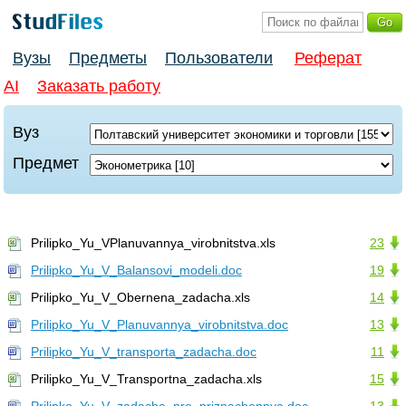
Вузы
Предметы
Пользователи
Реферат
AI
Заказать работу
Вуз
Предмет
Prilipko_Yu_VPlanuvannya_virobnitstva.xls
23
Prilipko_Yu_V_Balansovi_modeli.doc
19
Prilipko_Yu_V_Obernena_zadacha.xls
14
Prilipko_Yu_V_Planuvannya_virobnitstva.doc
13
Prilipko_Yu_V_transporta_zadacha.doc
11
Prilipko_Yu_V_Transportna_zadacha.xls
15