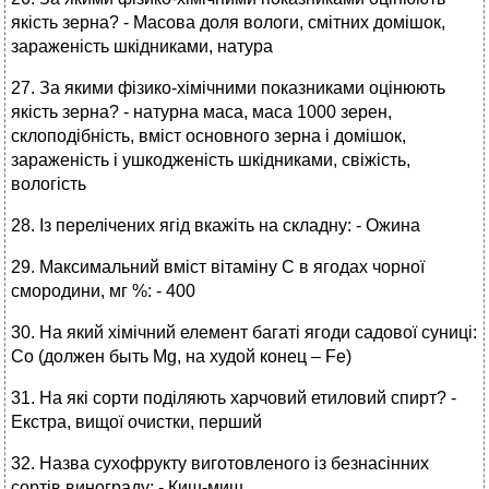
якість зерна? - Масова доля вологи, смітних домішок,
зараженість шкідниками, натура
27. За якими фізико-хімічними показниками оцінюють
якість зерна? - натурна маса, маса 1000 зерен,
склоподібність, вміст основного зерна і домішок,
зараженість і ушкодженість шкідниками, свіжість,
вологість
28. Із перелічених ягід вкажіть на складну: - Ожина
29. Максимальний вміст вітаміну С в ягодах чорної
смородини, мг %: - 400
30. На який хімічний елемент багаті ягоди садової суниці:
Со (должен быть Mg, на худой конец – Fe)
31. На які сорти поділяють харчовий етиловий спирт? -
Екстра, вищої очистки, перший
32. Назва сухофрукту виготовленого із безнасінних
сортів винограду: - Киш-миш