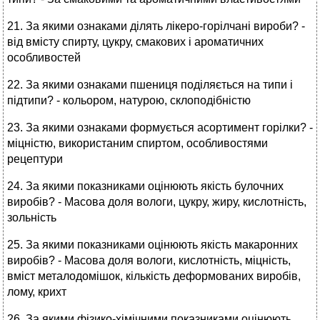
21. За якими ознаками ділять лікеро-горілчані вироби? -
від вмісту спирту, цукру, смакових і ароматичних
особливостей
22. За якими ознаками пшениця поділяється на типи і
підтипи? - кольором, натурою, склоподібністю
23. За якими ознаками формується асортимент горілки? -
міцністю, використаним спиртом, особливостями
рецептури
24. За якими показниками оцінюють якість булочних
виробів? - Масова доля вологи, цукру, жиру, кислотність,
зольність
25. За якими показниками оцінюють якість макаронних
виробів? - Масова доля вологи, кислотність, міцність,
вміст металодомішок, кількість деформованих виробів,
лому, крихт
26. За якими фізико-хімічними показниками оцінюють