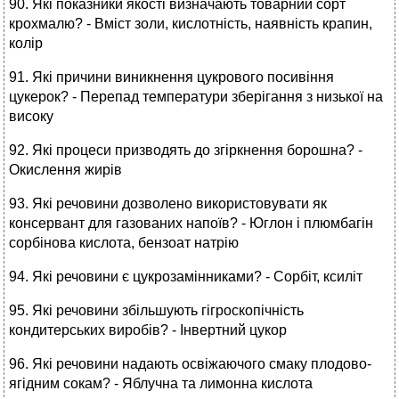
90. Які показники якості визначають товарний сорт
крохмалю? - Вміст золи, кислотність, наявність крапин,
колір
91. Які причини виникнення цукрового посивіння
цукерок? - Перепад температури зберігання з низької на
високу
92. Які процеси призводять до згіркнення борошна? -
Окислення жирів
93. Які речовини дозволено використовувати як
консервант для газованих напоїв? - Юглон і плюмбагін
сорбінова кислота, бензоат натрію
94. Які речовини є цукрозамінниками? - Сорбіт, ксиліт
95. Які речовини збільшують гігроскопічність
кондитерських виробів? - Інвертний цукор
96. Які речовини надають освіжаючого смаку плодово-
ягідним сокам? - Яблучна та лимонна кислота