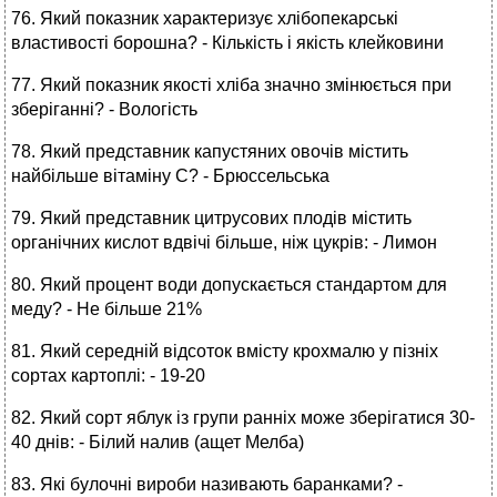
76. Який показник характеризує хлібопекарські
властивості борошна? - Кількість і якість клейковини
77. Який показник якості хліба значно змінюється при
зберіганні? - Вологість
78. Який представник капустяних овочів містить
найбільше вітаміну С? - Брюссельська
79. Який представник цитрусових плодів містить
органічних кислот вдвічі більше, ніж цукрів: - Лимон
80. Який процент води допускається стандартом для
меду? - Не більше 21%
81. Який середній відсоток вмісту крохмалю у пізніх
сортах картоплі: - 19-20
82. Який сорт яблук із групи ранніх може зберігатися 30-
40 днів: - Білий налив (ащет Мелба)
83. Які булочні вироби називають баранками? -