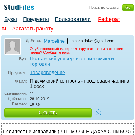
Вузы
Предметы
Пользователи
Реферат
AI
Заказать работу
Добавил:
Marceline
immortaldniwe@gmail.com
Опубликованный материал нарушает ваши авторские
права?
Сообщите нам.
Полтавский университет экономики и
Вуз:
торговли
Товароведение
Предмет:
Підсумковий контроль - продтовари частина
Файл:
1
.docx
Скачиваний:
11
Добавлен:
28.10.2019
Размер:
19 Кб
☆
Скачать
Если тест не исправили (В НЕМ ОВЕР ДАХУА ОШИБОК)