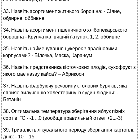
33. Назвіть асортимент житнього борошна: - Сіяне,
обдирне, оббивне
34. Назвіть асортимент пшеничного хлібопекарського
борошна - Крупчатка, вищий ґатунок, 1, 2, оббивне
35. Назвіть найменування цукерок з праліновими
корпусами? - Білочка, Маска, Кара-кум
36. Назвіть представника кісточкових плодів, сухофрукт з
якого має назву кайса? – Абрикоси
37. Назвіть фарбуючу речовину столових буряків, яка
сприяє вилученню холестерину із судин людини: -
Бетанін
38. Оптимальна температура зберігання яблук пізніх
сортів, °С - -1 ...0 (вообще правильный ответ +2...-3)
39. Тривалість лікувального періоду зберігання картоплі,
днів: - 10 – 15