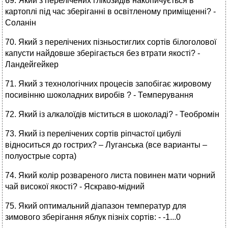
69. Який з перелічених глікозидів накопичується в
картоплі під час зберіганні в освітленому приміщенні? -
Соланін
70. Який з перелічених пізньостиглих сортів білоголової
капусти найдовше зберігається без втрати якості? -
Ландейгейкер
71. Який з технологічних процесів запобігає жировому
посивінню шоколадних виробів ? - Темперування
72. Який із алкалоїдів міститься в шоколаді? - Теобромін
73. Який із перелічених сортів ріпчастої цибулі
відноситься до гострих? – Луганська (все варианты –
полуострые сорта)
74. Який колір розвареного листа повинен мати чорний
чай високої якості? - Яскраво-мідний
75. Який оптимальний діапазон температур для
зимового зберігання яблук пізніх сортів: - -1...0