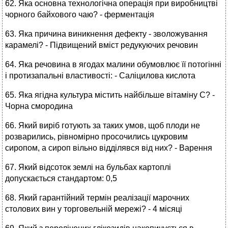
62. Яка основна технологічна операція при виробництві
чорного байхового чаю? - ферментація
63. Яка причина виникнення дефекту - зволожування
карамелі? - Підвищений вміст редукуючих речовин
64. Яка речовина в ягодах малини обумовлює її потогінні
і протизапальні властивості: - Саліцилова кислота
65. Яка ягідна культура містить найбільше вітаміну С? -
Чорна смородина
66. Який виріб готують за таких умов, щоб плоди не
розварились, рівномірно просочились цукровим
сиропом, а сироп вільно відділявся від них? - Варення
67. Який відсоток землі на бульбах картоплі
допускається стандартом: 0,5
68. Який гарантійний термін реалізації марочних
столових вин у торговельній мережі? - 4 місяці