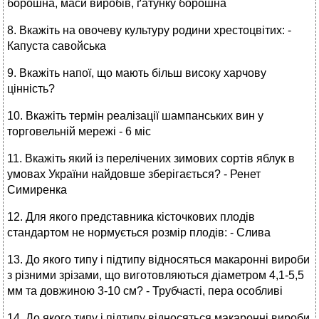
борошна, маси виробів, ґатунку борошна
8. Вкажіть на овочеву культуру родини хрестоцвітих: -
Капуста савойська
9. Вкажіть напої, що мають більш високу харчову
цінність?
10. Вкажіть термін реалізації шампанських вин у
торговельній мережі - 6 міс
11. Вкажіть який із перелічених зимових сортів яблук в
умовах України найдовше зберігається? - Ренет
Симиренка
12. Для якого представника кісточкових плодів
стандартом не нормується розмір плодів: - Слива
13. До якого типу і підтипу відносяться макаронні вироби
з різними зрізами, що виготовляються діаметром 4,1-5,5
мм та довжиною 3-10 см? - Трубчасті, пера особливі
14. До якого типу і підтипу відносяться макаронні вироби