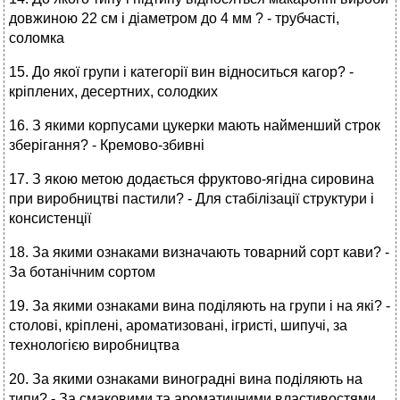
довжиною 22 см і діаметром до 4 мм ? - трубчасті,
соломка
15. До якої групи і категорії вин відноситься кагор? -
кріплених, десертних, солодких
16. З якими корпусами цукерки мають найменший строк
зберігання? - Кремово-збивні
17. З якою метою додається фруктово-ягідна сировина
при виробництві пастили? - Для стабілізації структури і
консистенції
18. За якими ознаками визначають товарний сорт кави? -
За ботанічним сортом
19. За якими ознаками вина поділяють на групи і на які? -
столові, кріплені, ароматизовані, ігристі, шипучі, за
технологією виробництва
20. За якими ознаками виноградні вина поділяють на
типи? - За смаковими та ароматичними властивостями