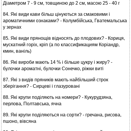
Діаметром 7 - 9 см, товщиною до 2 см, масою 25 - 40 г
84. Які види кави більш цінуються за смаковими і
ароматичними ознаками? - Колумбійська, Гватемальська
у зернах
85. Які види прянощів відносять до плодових? - Кориця,
мускатний горіх, кріп (а по классификациям Коріандр,
кмин, ваніль)
86. Які вироби мають 14 % і більше цукру і жиру? -
булочки ароматні, булочки Сонечко, ріжки виті
87. Які з видів пряників мають найбільший строк
зберігання? - Сирцеві і глазуровані
88. Які крупи поділяють на номери? - Кукурудзяна,
перлова, Полтавська, ячна
89. Які крупи поділяються на сорти? - гречана, рисова,
пшоно, вівсяна