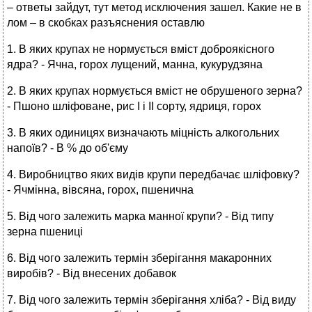
– ответы зайдут, тут метод исключения зашел. Какие не в
лом – в скобках разъяснения оставлю
1. В яких крупах не нормується вміст доброякісного
ядра? - Ячна, горох лущений, манна, кукурудзяна
2. В яких крупах нормується вміст не обрушеного зерна?
- Пшоно шліфоване, рис І і ІІ сорту, ядриця, горох
3. В яких одиницях визначають міцність алкогольних
напоїв? - В % до об'єму
4. Виробництво яких видів крупи передбачає шліфовку?
- Ячмінна, вівсяна, горох, пшенична
5. Від чого залежить марка манної крупи? - Від типу
зерна пшениці
6. Від чого залежить термін зберігання макаронних
виробів? - Від внесених добавок
7. Від чого залежить термін зберігання хліба? - Від виду