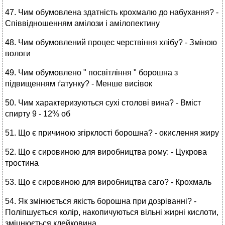
47. Чим обумовлена здатність крохмалю до набухання? -
Співвідношенням амілози і амілопектину
48. Чим обумовлений процес черствіння хлібу? - Зміною
вологи
49. Чим обумовлено " посвітління " борошна з
підвищенням ґатунку? - Менше висівок
50. Чим характеризуються сухі столові вина? - Вміст
спирту 9 - 12% об
51. Що є причиною згірклості борошна? - окислення жиру
52. Що є сировиною для виробництва рому: - Цукрова
тростина
53. Що є сировиною для виробництва саго? - Крохмаль
54. Як змінюється якість борошна при дозріванні? -
Поліпшується колір, накопичуються вільні жирні кислоти,
зміцнюється клейковина