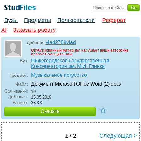
Вузы
Предметы
Пользователи
Реферат
AI
Заказать работу
vlad2789vlad
Добавил:
Опубликованный материал нарушает ваши авторские
права?
Сообщите нам.
Нижегородская Государственная
Вуз:
Консерватория им. М.И. Глинки
Музыкальное искусство
Предмет:
Документ Microsoft Office Word (2)
.docx
Файл:
Скачиваний:
10
Добавлен:
15.05.2019
Размер:
36 Кб
☆
Скачать
1 / 2
Следующая >