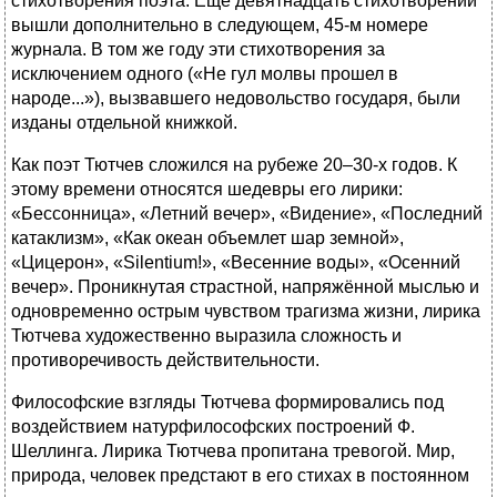
стихотворения поэта. Еще девятнадцать стихотворений
вышли дополнительно в следующем, 45-м номере
журнала. В том же году эти стихотворения за
исключением одного («Не гул молвы прошел в
народе...»), вызвавшего недовольство государя, были
изданы отдельной книжкой.
Как поэт Тютчев сложился на рубеже 20–30-х годов. К
этому времени относятся шедевры его лирики:
«Бессонница», «Летний вечер», «Видение», «Последний
катаклизм», «Как океан объемлет шар земной»,
«Цицерон», «Silentium!», «Весенние воды», «Осенний
вечер». Проникнутая страстной, напряжённой мыслью и
одновременно острым чувством трагизма жизни, лирика
Тютчева художественно выразила сложность и
противоречивость действительности.
Философские взгляды Тютчева формировались под
воздействием натурфилософских построений Ф.
Шеллинга. Лирика Тютчева пропитана тревогой. Мир,
природа, человек предстают в его стихах в постоянном