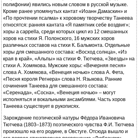
полифонии) явились новым словом в русской музыке.
Кроме ранее упомянутых кантат «Иоанн Дамаскин» и
«По прочтении псалма» к хоровому творчеству Танеева
относятся: ранняя кантата «Я памятник себе воздвиг»;
хоры a cappella, среди которых цикл из 12 смешанных
хоров на стихи Я. Полонского, 16 мужских хоров
различных составов на стихи К. Бальмонта. Отдельные
хоры для смешанного состава: «Восход солнца», «Из
края в край», «Альпы» на стихи Ф. Тютчева, «Звезды» на
стихи А. Хомякова. Мужские хоры: «Вечерняя песня»
слова А. Хомякова, «Венеция ночью» слова А. Фета,
«Песня короля Регнера» слова Н. Языкова. Ранние
сочинения Танеева для смешанного состава:
«Серенада», «Сосна», «Венеция ночью» – могут
исполняться и вокальными ансамблями. Часть хоров
Танеева существует в рукописях.
Зарождение поэтической натуры Фёдора Ивановича
Тютчева (1803–1873) поэтического чувства Ф.И. Тютчева
произошло на его родине, в Овстуге. Отсюда вышло и