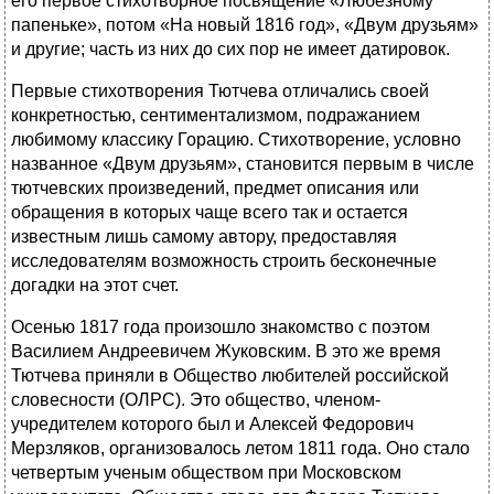
его первое стихотворное посвящение «Любезному
папеньке», потом «На новый 1816 год», «Двум друзьям»
и другие; часть из них до сих пор не имеет датировок.
Первые стихотворения Тютчева отличались своей
конкретностью, сентиментализмом, подражанием
любимому классику Горацию. Стихотворение, условно
названное «Двум друзьям», становится первым в числе
тютчевских произведений, предмет описания или
обращения в которых чаще всего так и остается
известным лишь самому автору, предоставляя
исследователям возможность строить бесконечные
догадки на этот счет.
Осенью 1817 года произошло знакомство с поэтом
Василием Андреевичем Жуковским. В это же время
Тютчева приняли в Общество любителей российской
словесности (ОЛРС). Это общество, членом-
учредителем которого был и Алексей Федорович
Мерзляков, организовалось летом 1811 года. Оно стало
четвертым ученым обществом при Московском