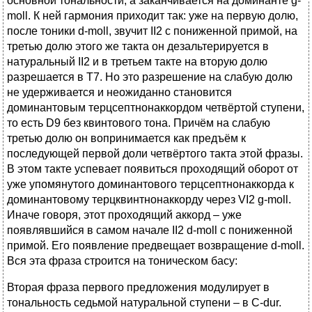
основной тональности, а заканчивается на доминанте g-
moll. К ней гармония приходит так: уже на первую долю,
после тоники d-moll, звучит II2 с пониженной примой, на
третью долю этого же такта он дезальтерируется в
натуральный II2 и в третьем такте на вторую долю
разрешается в T7. Но это разрешение на слабую долю
не удерживается и неожиданно становится
доминантовым терцсептнонаккордом четвёртой ступени,
то есть D9 без квинтового тона. Причём на слабую
третью долю он вопринимается как предъём к
последующей первой доли четвёртого такта этой фразы.
В этом такте успевает появиться проходящий оборот от
уже упомянутого доминантового терцсептнонаккорда к
доминантовому терцквинтнонаккорду через VI2 g-moll.
Иначе говоря, этот проходящий аккорд – уже
появлявшийся в самом начале II2 d-moll с пониженной
примой. Его появление предвещает возвращение d-moll.
Вся эта фраза строится на тоническом басу:
Вторая фраза первого предложения модулирует в
тональность седьмой натуральной ступени – в C-dur.