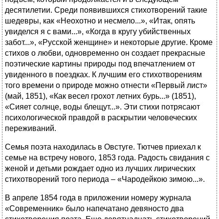
десятилетии. Среди появившихся стихотворений такие
шедевры, как «Неохотно и несмело...», «Итак, опять
увиделся я с вами...», «Когда в кругу убийственных
забот...», «Русской женщине» и некоторые другие. Кроме
стихов о любви, одновременно он создает прекрасные
поэтические картины природы под впечатлением от
увиденного в поездках. К лучшим его стихотворениям
того времени о природе можно отнести «Первый лист»
(май, 1851), «Как весел грохот летних бурь...» (1851),
«Сияет солнце, воды блещут...». Эти стихи потрясают
психологической правдой в раскрытии человеческих
переживаний.
Семья поэта находилась в Овстуге. Тютчев приехал к
семье на встречу нового, 1853 года. Радость свидания с
женой и детьми рождает одно из лучших лирических
стихотворений того периода – «Чародейкою зимою...».
В апреле 1854 года в приложении номеру журнала
«Современник» было напечатано девяносто два