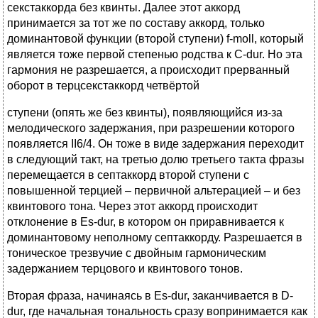
секстаккорда без квинты. Далее этот аккорд
принимается за тот же по составу аккорд, только
доминантовой функции (второй ступени) f-moll, который
является тоже первой степенью родства к C-dur. Но эта
гармония не разрешается, а происходит прерванный
оборот в терцсекстаккорд четвёртой
ступени (опять же без квинты), появляющийся из-за
мелодического задержания, при разрешении которого
появляется II6/4. Он тоже в виде задержания переходит
в следующий такт, на третью долю третьего такта фразы
перемещается в септаккорд второй ступени с
повышенной терцией – первичной альтерацией – и без
квинтового тона. Через этот аккорд происходит
отклонение в Es-dur, в котором он приравнивается к
доминантовому неполному септаккорду. Разрешается в
тоническое трезвучие с двойным гармоническим
задержанием терцового и квинтового тонов.
Вторая фраза, начинаясь в Es-dur, заканчивается в D-
dur, где начальная тональность сразу вопринимается как