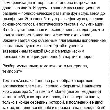
Гомофонизация в творчестве Танеева встречается
довольно часто. И здесь – главном кульминационном
разделе – полифоническое развитие фуги сгущается до
гомофонии. Это способствует рельефному выделению
основного голоса и поэтического текста в кульминации.
В ней звучит неполная и несовершенная каденция, что
подготавливает радостное и светлое окончание.
Заканчивается хор объёмным плагальным дополнением
с органным пунктом на четвёртой ступени и
завершением тоникой D-dur с мелодическим
положением терции, удвоенной в партии теноров.
Разбор музыкально-тематического материала,
темпоритм
Темп в «Альпах» Танеева разнообразят короткие
агогические элементы: ritenuto и ферматы. Начинется
хор с размера 3/4 и темпа Andante (шагом, медленно)
четверть=69, в котором и проходит вся первая часть,
только в конце середины которой, в последних её двух
тактах, появляется ritenuto и ферамата на последней её