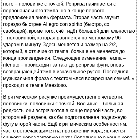
ноте – половинке с точкой. Реприза начинается с
первоначального темпа, но в конце первого
предложения вновь фермата. Вторая часть звучит
гораздо быстрее Allegro con spirito (быстро, со
свободой), кроме того, счёт идёт бóльшей длительностью
– половинной, которая равняется по метромому 96
ударам в минуту. Здесь меняется и размер на 2/2,
который, в отличие от темпа, больше не меняется до
конца произведения. Следующее изменение темпа –
ritenuto – происходит за такт до репризы фуги, вновь
возвращающей темп в изначальное русло. Последняя
музыкальная фраза с текстом «вся воскресшая семья!..»
проходит в темпе Maestoso.
В ритмическом рисунке преимущественно четверти,
половинки, половинки с точкой. Восьмые – большая
редкость, они встречаются в конце первой части, во
втором её разделе, как бы подготавливая подвижную
фугу второй части. Ещё к ритмическим особенностям,
часто встречающимся на протяжении хора, является
синкопа через тактовую черту. Дополнение в конце хора