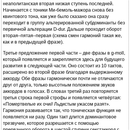
неаполитанская вторая низкая ступень последней.
Начинается с тоники Ми-бемоль-мажора снова без
квинтового тона, как уже было сказано она сразу
переходит в группу альтерированной субдоминанты без
первичной альтерации D-dur. Дальше проходит оборот
вторая–пятая–первая (схема смен гармоний такая же,
как и в предыдущей фразе).
Третье предложение первой части – две фразы в g-moll,
который появляется и закрепляется здесь для будущего
развития в следующей части. Оно состоит из 10 тактов,
расширено во второй фразе благодаря выдержанному
аккорду. Обе фразы гармонически почти не отличаются
друг от друга, только высотным положением звуков
аккордов в голосах. В словах третий раз повторяется
третья строка первой строфы и появляется четвёртая:
«Помертвелые их очи// Льдистым ужасом разят».
Гармония развивается так, что тоническая функция не
появляется ни разу. Один такт длится доминантовое
трезвучие, которое разрешается с помощью
прерванного оборота в шестой ступени секстаккорд с