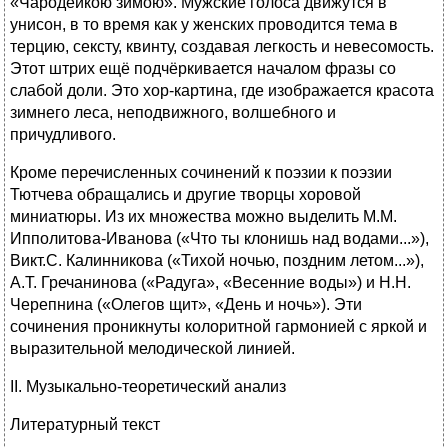
«Чародейкою зимою». Мужские голоса движутся в
унисон, в то время как у женских проводится тема в
терцию, сексту, квинту, создавая легкость и невесомость.
Этот штрих ещё подчёркивается началом фразы со
слабой доли. Это хор-картина, где изображается красота
зимнего леса, неподвижного, волшебного и
причудливого.
Кроме перечисленных сочинений к поэзии к поэзии
Тютчева обращались и другие творцы хоровой
миниатюры. Из их множества можно выделить M.M.
Ипполитова-Иванова («Что ты клонишь над водами...»),
Викт.С. Калинникова («Тихой ночью, поздним летом...»),
А.Т. Гречанинова («Радуга», «Весенние воды») и Н.Н.
Черепнина («Олегов щит», «День и ночь»). Эти
сочинения проникнуты колоритной гармонией с яркой и
выразительной мелодической линией.
II. Музыкально-теоретический анализ
Литературный текст