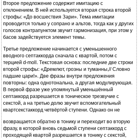
Второе предложение содержит имитацию с
отклонением. В ней используется вторая строка второй
строфы: «До восшествия Зари». Тема имитации
проводится только у сопрано и альтов, тогда как у других
голосов контрапунктом звучит гармонизация, при этом у
басов задействуется элемент темы.
Третье предложение начинается с уменьшенного
вводного септаккорда сначала с квартой, потом с
терцией d-moll. Текстовая основа: последние две строки
второй строфы: «Дремлют, грозны и туманны,// Словно
падшие цари!». Две фразы внутри предложения
повторны: одна однотональна, а другая модулирующая.
В первой фразе уже упомянутый уменьшённый
септаккорд разрешается в тоническое трезвучие с
секстой, а на третью долю звучит вспомогательный
квартсекстаккорд четвёртой ступени. Однако он не
возвращается обратно в тонику и переходит во вторую
фразу, в которой вновь седьмой ступени септаккорд с
проходящей квартой разрешается в тонику с секстой,