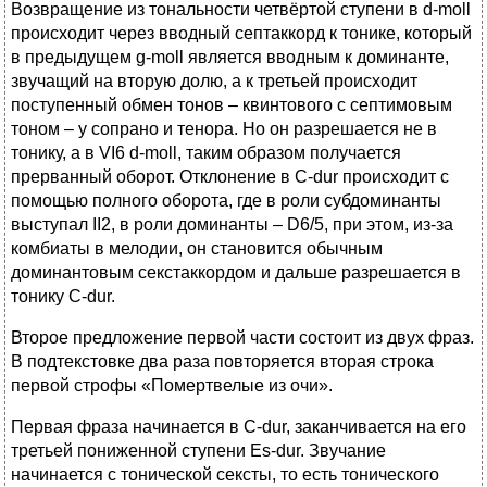
Возвращение из тональности четвёртой ступени в d-moll
происходит через вводный септаккорд к тонике, который
в предыдущем g-moll является вводным к доминанте,
звучащий на вторую долю, а к третьей происходит
поступенный обмен тонов – квинтового с септимовым
тоном – у сопрано и тенора. Но он разрешается не в
тонику, а в VI6 d-moll, таким образом получается
прерванный оборот. Отклонение в C-dur происходит с
помощью полного оборота, где в роли субдоминанты
выступал II2, в роли доминанты – D6/5, при этом, из-за
комбиаты в мелодии, он становится обычным
доминантовым секстаккордом и дальше разрешается в
тонику C-dur.
Второе предложение первой части состоит из двух фраз.
В подтекстовке два раза повторяется вторая строка
первой строфы «Помертвелые из очи».
Первая фраза начинается в C-dur, заканчивается на его
третьей пониженной ступени Es-dur. Звучание
начинается с тонической сексты, то есть тонического