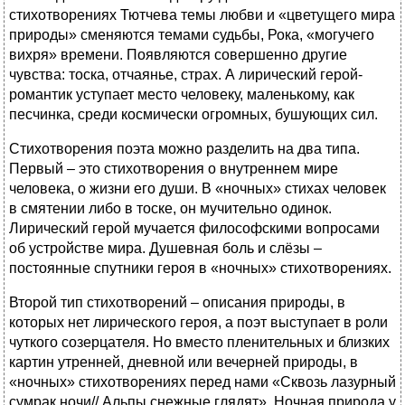
стихотворениях Тютчева темы любви и «цветущего мира
природы» сменяются темами судьбы, Рока, «могучего
вихря» времени. Появляются совершенно другие
чувства: тоска, отчаянье, страх. А лирический герой-
романтик уступает место человеку, маленькому, как
песчинка, среди космически огромных, бушующих сил.
Стихотворения поэта можно разделить на два типа.
Первый – это стихотворения о внутреннем мире
человека, о жизни его души. В «ночных» стихах человек
в смятении либо в тоске, он мучительно одинок.
Лирический герой мучается философскими вопросами
об устройстве мира. Душевная боль и слёзы –
постоянные спутники героя в «ночных» стихотворениях.
Второй тип стихотворений – описания природы, в
которых нет лирического героя, а поэт выступает в роли
чуткого созерцателя. Но вместо пленительных и близких
картин утренней, дневной или вечерней природы, в
«ночных» стихотворениях перед нами «Сквозь лазурный
сумрак ночи// Альпы снежные глядят». Ночная природа у