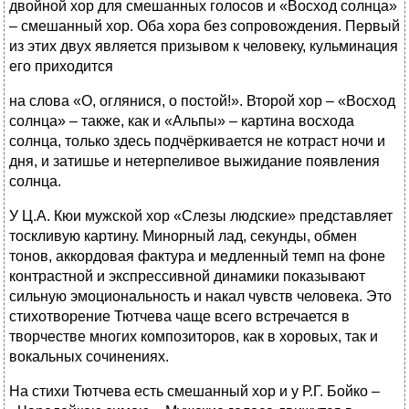
двойной хор для смешанных голосов и «Восход солнца»
– смешанный хор. Оба хора без сопровождения. Первый
из этих двух является призывом к человеку, кульминация
его приходится
на слова «О, оглянися, о постой!». Второй хор – «Восход
солнца» – также, как и «Альпы» – картина восхода
солнца, только здесь подчёркивается не котраст ночи и
дня, и затишье и нетерпеливое выжидание появления
солнца.
У Ц.А. Кюи мужской хор «Слезы людские» представляет
тоскливую картину. Минорный лад, секунды, обмен
тонов, аккордовая фактура и медленный темп на фоне
контрастной и экспрессивной динамики показывают
сильную эмоциональность и накал чувств человека. Это
стихотворение Тютчева чаще всего встречается в
творчестве многих композиторов, как в хоровых, так и
вокальных сочинениях.
На стихи Тютчева есть смешанный хор и у Р.Г. Бойко –