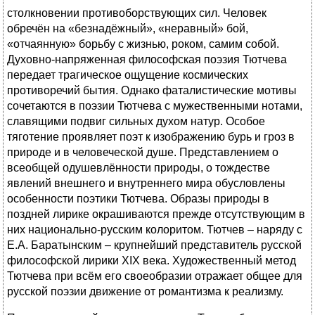
столкновении противоборствующих сил. Человек
обречён на «безнадёжный», «неравный» бой,
«отчаянную» борьбу с жизнью, роком, самим собой.
Духовно-напряженная философская поэзия Тютчева
передает трагическое ощущение космических
противоречий бытия. Однако фаталистические мотивы
сочетаются в поэзии Тютчева с мужественными нотами,
славящими подвиг сильных духом натур. Особое
тяготение проявляет поэт к изображению бурь и гроз в
природе и в человеческой душе. Представлением о
всеобщей одушевлённости природы, о тождестве
явлений внешнего и внутреннего мира обусловлены
особенности поэтики Тютчева. Образы природы в
поздней лирике окрашиваются прежде отсутствующим в
них национально-русским колоритом. Тютчев – наряду с
Е.А. Баратынским – крупнейший представитель русской
философской лирики XIX века. Художественный метод
Тютчева при всём его своеобразии отражает общее для
русской поэзии движение от романтизма к реализму.