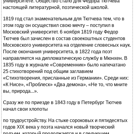
университете. Общество стало для Федора Тютчева
настоящей литературной, поэтической школой.
1819 год стал знаменательным для Тютчева тем, что в
этом году он осуществил свою мечту – поступил в
Московский университет. 6 ноября 1819 году Федор
Тютчев был зачислен в состав своекоштных студентов
Московского университета на отделение словесных наук.
После окончания университета, в 1822 года поэт
направляется на дипломатическую службу в Мюнхен. В
1835 году в журнале «Современник» было напечатано
25 стихотворений под общим заглавием
«Стихотворения, присланные из Германии». Среди них:
«К Нисе», «Проблеск» «Два демона», «Не то, что мните
вы, природа...».
Сразу же по приезде в 1843 году в Петербург Тютчев
начал свои хлопоты
по трудоустройству. На стыке сороковых и пятидесятых
годов XIX века у поэта начался новый творческий
подъем, который продолжается и в следующем