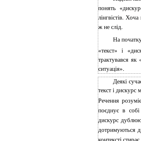
понять «дискур
лінгвістів.
Хоча 
ж не слід.
На початку
«текст» і «дис
трактувався як 
ситуація».
Деякі суча
текст і дискурс 
Речення розумі
поєднує в собі
дискурс дублюю
дотримуються д
контексті стира