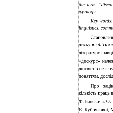
the term “discou
typology.
Key words: d
linguistics, comm
Становленн
дискурс об’єктом
літературознавці
«дискурс» нале
лінгвістів не і
поняттям, дослі
Про зацік
кількість праць 
Ф. Бацевича, О. 
Є. Кубрякової, 