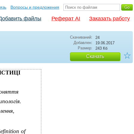
язь
Вопросы и предложения
Добавить файлы
Реферат AI
Заказать работу
Скачиваний:
24
Добавлен:
19.06.2017
Размер:
243 Кб
☆
Скачать
ІСТИЦІ
поняття
ипологія.
лення,
efinition of