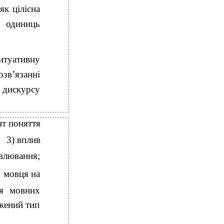
як цілісна
х одиниць
туативну
зв’язанні
 дискурсу
нт поняття
3) вплив
влювання;
мовця на
ня мовних
ежений тип