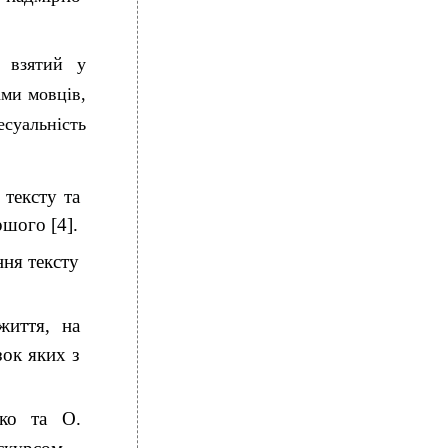
, взятий у
ами мовців,
суальність
 тексту та
ршого [4].
ння тексту
життя, на
зок яких з
нко та О.