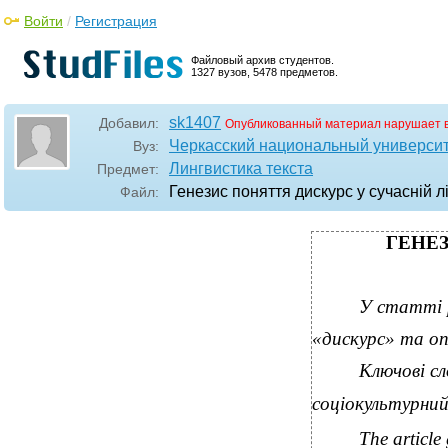
Войти
/
Регистрация
Файловый архив студентов.
1327 вузов, 5478 предметов.
sk1407
Добавил:
Опубликованный материал нарушает 
Черкасский национальный университ
Вуз:
Лингвистика текста
Предмет:
Генезис поняття дискурс у сучасній лі
Файл:
ГЕНЕЗ
У статті р
«дискурс» та оп
Ключові сл
соціокультурний 
The article 