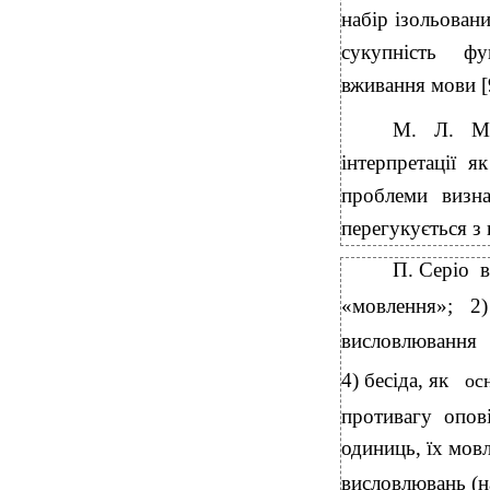
набір ізольован
сукупність фу
вживання мови [9
М. Л. Ма
інтерпретації я
проблеми визна
перегукується з
П. Серіо
в
«мовлення»;
2)
висловлювання
4) бесіда, як
ос
противагу опов
одиниць, їх мовл
висловлювань (н