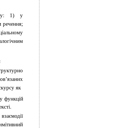
су: 1) у
 речення;
ціальному
іалогічним
я
труктурно
пов’язаних
скурсу як
зу функцій
ксті.
взаємодії
имітивний