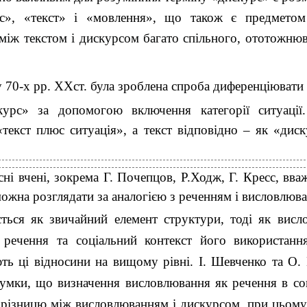
с», «текст» і «мовлення», що також є предметом
між текстом і дискурсом багато спільного, ототожнюв
 70-х рр. XXст. була зроблена спроба диференціювати
курс» за допомогою включення категорії ситуації
«текст плюс ситуація», а текст відповідно – як «дис
сні вчені, зокрема Г. Почепцов, Р.Ходж, Г. Кресс, вв
можна розглядати за аналогією з реченням і висловлюв
ється як звичайний елемент структури, тоді як висл
 речення та соціальний контекст його використання
ть ці відносини на вищому рівні. І. Шевченко та О.
умки, що визначення висловлювання як речення в со
є різницю між висловлюванням і дискурсом, при цьом