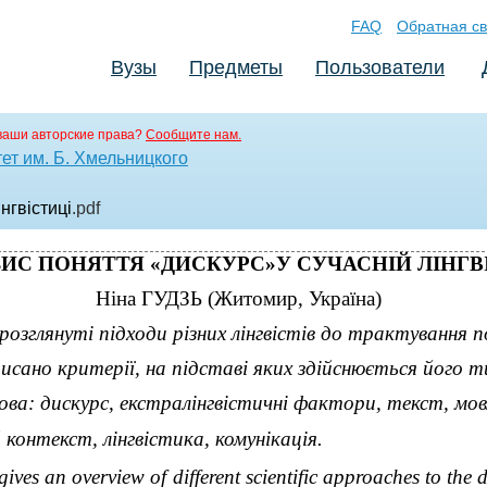
FAQ
Обратная св
Вузы
Предметы
Пользователи
ваши авторские права?
Сообщите нам.
ет им. Б. Хмельницкого
нгвістиці
.pdf
ИС ПОНЯТТЯ «ДИСКУРС»У СУЧАСНІЙ ЛІНГВ
Ніна ГУДЗЬ (Житомир, Україна)
озглянуті підходи різних лінгвістів до трактування 
исано критерії, на підставі яких здійснюється його т
ова: дискурс, екстралінгвістичні фактори, текст, мов
контекст, лінгвістика, комунікація.
gives an overview of different scientific approaches to the d