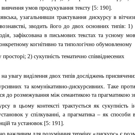
 вивчення умов продукування тексту [5: 190].
нявська, узагальнивши трактування дискурсу в вітчиз
ознавстві, зводить його до двох основних типів: 1)
одія, зафіксована в письмових текстах та усному мо
конкретному когнітивно та типологічно обумовленому
 просторі; 2) сукупність тематично співвіднесених
 на увагу виділення двох типів досліджень присвячени
урсивних та комунікативно-дискурсивних. Таке проти
ься до розмежування між семантикою та прагматикою з
рсу в цьому контексті трактується як сукупність ін
становок у спілкуванні, а прагматика – як способи 
нцій та установок [5: 191].
но важливим для розумінння терміну «дискурс» є роз