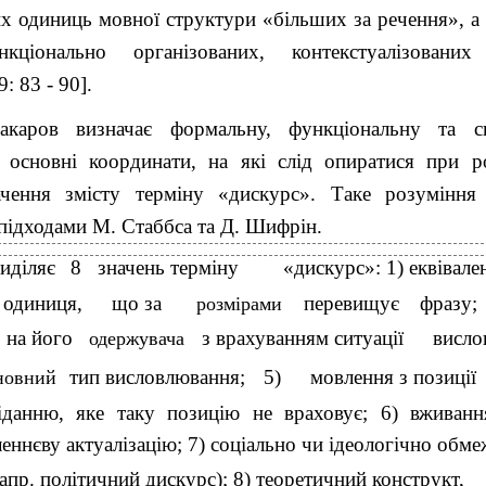
их одиниць мовної структури «більших за речення», а 
нкціонально організованих, контекстуалізовани
: 83 - 90].
каров визначає формальну, функціональну та си
к основні координати, на які слід опиратися при ро
чення змісту терміну «дискурс». Таке розуміння
 підходами М. Стаббса та Д. Шифрін.
иділяє
8
значень терміну
«дискурс»: 1) еквівале
 одиниця,
що за
перевищує
фразу;
розмірами
на його
з врахуванням ситуації
висло
одержувача
тип висловлювання;
5)
мовлення з позиції
новний
іданню, яке таку позицію не враховує; 6) вживан
еннєву актуалізацію; 7) соціально чи ідеологічно обм
апр. політичний дискурс); 8) теоретичний конструкт,