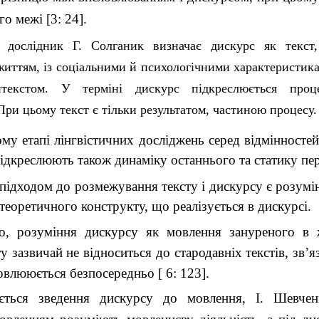
 межі [3: 24].
й дослідник Г. Солганик визначає дискурс як текст
 життям, із соціальними й психологічними характеристик
текстом. У терміні дискурс підкреслюється проце
 При цьому текст є тільки результатом, частиною процесу.
му етапі лінгвістичних досліджень серед відмінностей
підкреслюють також динаміку останнього та статику пе
ідходом до розмежування тексту і дискурсу є розумі
теоретичного конструкту, що реалізується в дискурсі.
о, розуміння дискурсу як мовлення зануреного в 
ту зазвичай не відноситься до стародавніх текстів, зв’я
овлююється безпосередньо [ 6: 123].
ється зведення дискурсу до мовлення, І. Шевче