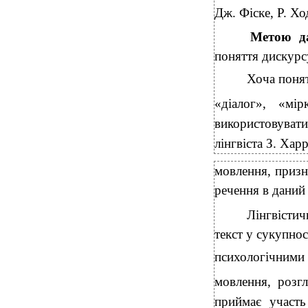
Дж. Фіске, Р. Хо
Метою да
поняття дискурсу
Хоча понят
«діалог», «мі
використовуватис
лінгвіста З. Хар
мовлення, призн
речення в даний 
Лінгвісти
текст у сукупно
психологічними т
мовлення, розгл
приймає участь