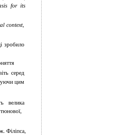
sis for its
al context,
ці зробило
оняття
іть серед
еруючи цим
ть велика
утюнової,
. Філіпса,