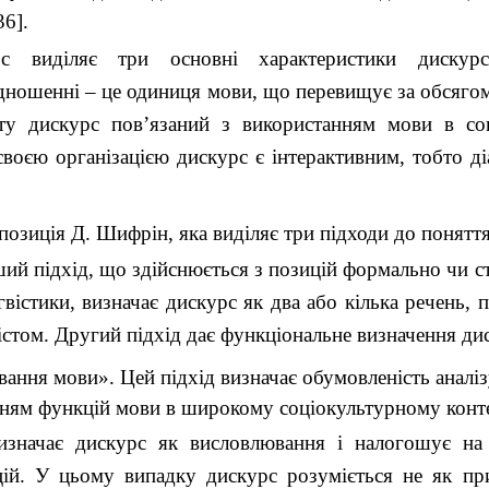
36].
с виділяє три основні характеристики дискур
ношенні – це одиниця мови, що перевищує за обсягом
сту дискурс пов’язаний з використанням мови в со
 своєю організацією дискурс є інтерактивним, тобто д
озиція Д. Шифрін, яка виділяє три підходи до понятт
ий підхід, що здійснюється з позицій формально чи с
гвістики, визначає дискурс як два або кілька речень, 
істом. Другий підхід дає функціональне визначення ди
вання мови». Цей підхід визначає обумовленість аналі
ням функцій мови в широкому соціокультурному конте
визначає дискурс як висловлювання і налогошує на 
ій. У цьому випадку дискурс розуміється не як пр