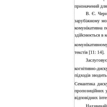
призначений для
В. Є. Чер
зарубіжному мов
комунікативна п
здійснюється в 
комунікативному
текстів [11: 14].
Заслуговує
когнітивно-диск
підходів зводит
Семантика диску
пропозиційних у
відповідних інте
Надзвичай