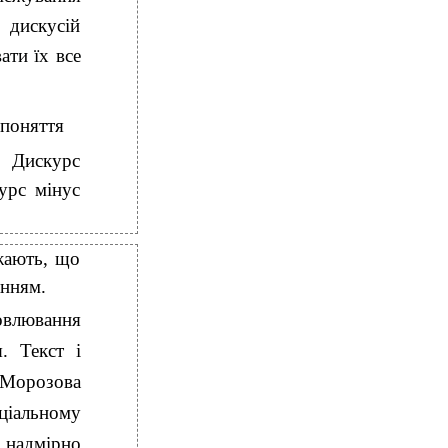
 дискусій
ати їх все
 поняття
. Дискурс
курс мінус
ажають, що
анням.
овлювання
. Текст і
 Морозова
ціальному
у надмірно