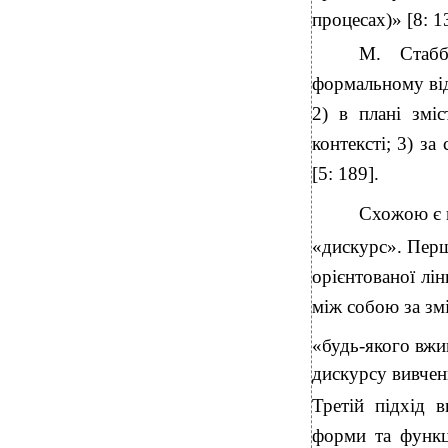
процесах)» [8: 1
М. Стабб
формальному від
2) в плані змі
контексті; 3) за
[5: 189].
Схожою є п
«дискурс». Перш
орієнтованої лін
між собою за зм
«будь-якого вжи
дискурсу вивчен
Третій підхід 
форми та функц