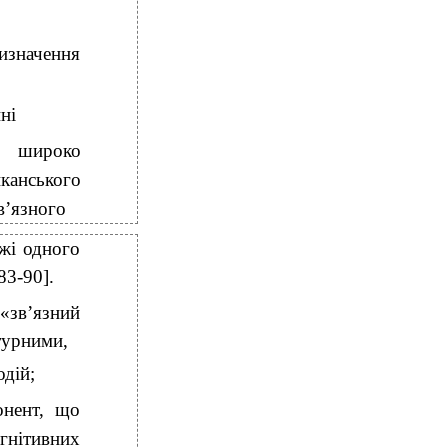
изначення
ні
о широко
иканського
в’язного
ежі одного
83-90].
«зв’язний
турними,
одій;
онент, що
гнітивних