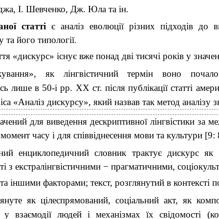
джа, І. Шевченко, Дж. Юла та ін.
ної статті
є аналіз еволюції різних підходів до в
 та його типології.
тя «дискурс» існує вже понад дві тисячі років у значен
ркування», як лінгвістичний термін воно почал
ь лише в 50-і рр. XX ст. після публікації статті амер
ріса «Аналіз дискурсу», який назвав так метод аналізу з
ачений для виведення дескриптивної лінгвістики за м
момент часу і для співвіднесення мови та культури [9: 
чний енциклопедичний словник трактує дискурс як 
сті з екстралінгвістичними − прагматичними, соціокуль
а іншими факторами; текст, розглянутий в контексті п
януте як цілеспрямований, соціальний акт, як комп
 у взаємодії людей і механізмах їх свідомості (ко