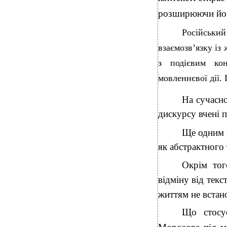
розширюючи його
Російськи
взаємозв’язку із
з подієвим кон
мовленнєвої дії.
На сучасно
дискурсу вчені 
Ще одним п
як абстрактного 
Окрім тог
відміну від текс
життям не встан
Що стосу