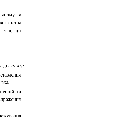
няному та
 конкретна
вленні, що
х дискурсу:
ставлення
нака.
тенцій та
вираження
межування