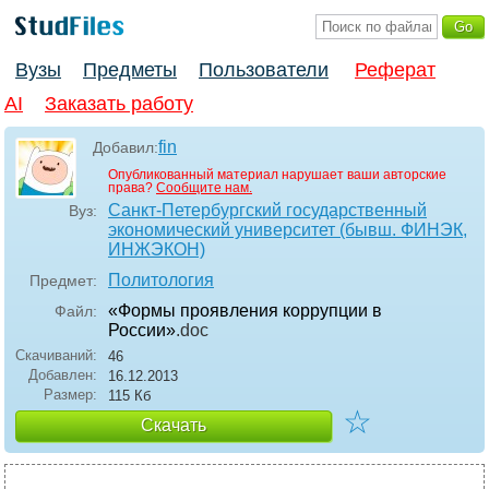
Вузы
Предметы
Пользователи
Реферат
AI
Заказать работу
fin
Добавил:
Опубликованный материал нарушает ваши авторские
права?
Сообщите нам.
Санкт-Петербургский государственный
Вуз:
экономический университет (бывш. ФИНЭК,
ИНЖЭКОН)
Политология
Предмет:
«Формы проявления коррупции в
Файл:
России»
.doc
Скачиваний:
46
Добавлен:
16.12.2013
Размер:
115 Кб
☆
Скачать