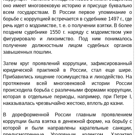
оно имеет многовековую историю и присуще буквально
всем государствам. В России первое упоминание о
борьбе с коррупцией встречается в судебнике 1497 г., где
речь идет о мздоимстве, т. е. о получении взятки. В более
позднем судебнике 1550 г. наряду с мздоимством уже
фигурировало и лихоимство. Под ним понималось
получение должностным лицом судебных органов
завышенных пошлин.
Затем круг проявлений коррупции, зафиксированный
юридической практикой в России, стал еще шире.
Прибавились хищение госимущества и лиходейство. На
протяжении всей многовековой истории России
происходила борьба с различными формами коррупции,
которая в отдельные периоды, например, при Петре I,
наказывалась чрезвычайно жестоко, вплоть до казни.
В дореформенной России главным проявлением
коррупции была взятка в денежной форме, на борьбу с
которой и были направлены карательные санкции,
предусмотренные Уголовным кодексом. Характер