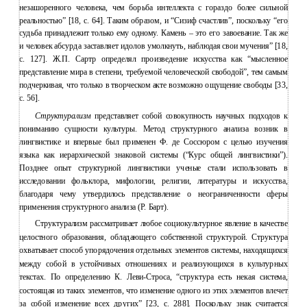
незашоренного человека, чем борьба интеллекта с гораздо более сильной
реальностью” [18, с. 64]. Таким образом, и “Сизиф счастлив”, поскольку “его
судьба принадлежит только ему одному. Камень – это его завоевание. Так же
и человек абсурда заставляет идолов умолкнуть, наблюдая свои мучения” [18,
с. 127]. Ж.П. Сартр определял произведение искусства как “мысленное
представление мира в степени, требуемой человеческой свободой”, тем самым
подчеркивая, что только в творческом акте возможно ощущение свободы [33,
с. 56].
Структурализм
представляет собой совокупность научных подходов к
пониманию сущности культуры. Метод структурного анализа возник в
лингвистике и впервые был применен Ф. де Соссюром с целью изучения
языка как иерархической знаковой системы (“Курс общей лингвистики”).
Позднее опыт структурной лингвистики ученые стали использовать в
исследовании фольклора, мифологии, религии, литературы и искусства,
благодаря чему утвердилось представление о неограниченности сферы
применения структурного анализа (Р. Барт).
Структурализм рассматривает любое социокультурное явление в качестве
целостного образования, обладающего собственной структурой. Структура
охватывает способ упорядочения отдельных элементов системы, находящихся
между собой в устойчивых отношениях и реализующихся в культурных
текстах. По определению К. Леви-Строса, “структура есть некая система,
состоящая из таких элементов, что изменение одного из этих элементов влечет
за собой изменение всех других” [23, с. 288]. Поскольку знак считается