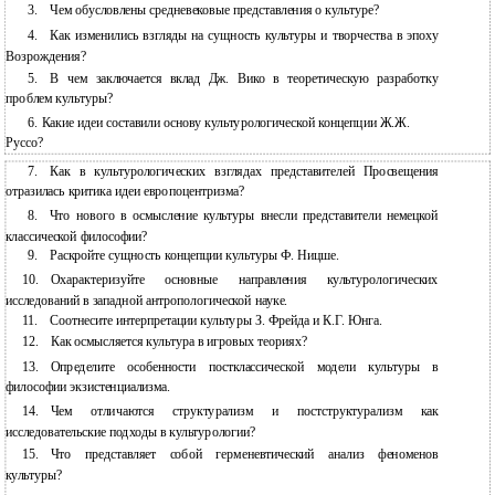
3.
Чем обусловлены средневековые представления о культуре?
4.
Как изменились взгляды на сущность культуры и творчества в эпоху
Возрождения?
5.
В чем заключается вклад Дж. Вико в теоретическую разработку
проблем культуры?
6. Какие идеи составили основу культурологической концепции Ж.Ж.
Руссо?
7.
Как в культурологических взглядах представителей Просвещения
отразилась критика идеи европоцентризма?
8.
Что нового в осмысление культуры внесли представители немецкой
классической философии?
9.
Раскройте сущность концепции культуры Ф. Ницше.
10.
Охарактеризуйте основные направления культурологических
исследований в западной антропологической науке.
11.
Соотнесите интерпретации культуры З. Фрейда и К.Г. Юнга.
12.
Как осмысляется культура в игровых теориях?
13.
Определите особенности постклассической модели культуры в
философии экзистенциализма.
14.
Чем отличаются структурализм и постструктурализм как
исследовательские подходы в культурологии?
15.
Что представляет собой герменевтический анализ феноменов
культуры?