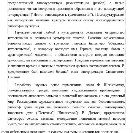
предполагающей многоуровневую реконструкцию (разбор) с целью
постижения логики построения целостного образования и его последующей
интерпретации (“Нечто, относящееся к грамматологии”). Постструктурализм
как методология изучения культуры положил основу постмодернистской
философии культуры.
Герменевтический подход
в культурологии охватывает методологию
истолкования и понимания культурных текстов. Название
герменевтика
этимологически связано с греческим глаголом
hermeneuo
‘объясняю,
истолковываю’, к которому восходит имя Гермеса, посланца богов в
древнегреческой мифологии, в обязанности которого входило пояснение
доносимых им требований и распоряжений. Традиции герменевтики известны
с античных времен и связаны с толкованием древних поэтических текстов. В
средневековье был накоплен богатый опыт интерпретации Священного
Писания.
Разработку научных основ герменевтики начал Ф. Шлейермахер,
отождествлявший процесс понимания художественного произведения с
постижением авторского замысла и попыткой
проникновения
в его духовный
мир. Рассматривая художественное творчество как акт бессознательного,
философ делал акцент на выявлении полноты смыслов, воплощенных
творением духа (“Эстетика”, “Диалектика”). В. Дильтей, представитель
философии жизни
, связывал методологию понимания явлений истории
культуры с их интуитивным самопостижением,
вживанием
и
вчувствованием
в
свою собственную реальность, в смыслы культуры и истории как проявления