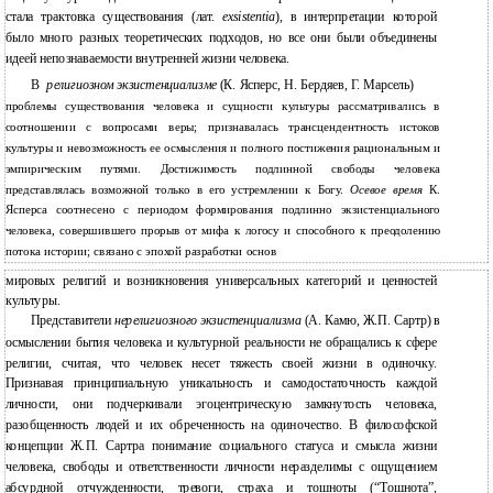
стала трактовка существования (лат.
exsistentia
), в интерпретации которой
было много разных теоретических подходов, но все они были объединены
идеей непознаваемости внутренней жизни человека.
В
религиозном экзистенциализме
(К. Ясперс, Н. Бердяев, Г. Марсель)
проблемы существования человека и сущности культуры рассматривались в
соотношении с вопросами веры; признавалась трансцендентность истоков
культуры и невозможность ее осмысления и полного постижения рациональным и
эмпирическим путями. Достижимость подлинной свободы человека
представлялась возможной только в его устремлении к Богу.
Осевое время
К.
Ясперса соотнесено с периодом формирования подлинно экзистенциального
человека, совершившего прорыв от мифа к логосу и способного к преодолению
потока истории; связано с эпохой разработки основ
мировых религий и возникновения универсальных категорий и ценностей
культуры.
Представители
нерелигиозного экзистенциализма
(А. Камю, Ж.П. Сартр) в
осмыслении бытия человека и культурной реальности не обращались к сфере
религии, считая, что человек несет тяжесть своей жизни в одиночку.
Признавая принципиальную уникальность и самодостаточность каждой
личности, они подчеркивали эгоцентрическую замкнутость человека,
разобщенность людей и их обреченность на одиночество. В философской
концепции Ж.П. Сартра понимание социального статуса и смысла жизни
человека, свободы и ответственности личности неразделимы с ощущением
абсурдной отчужденности, тревоги, страха и тошноты (“Тошнота”,