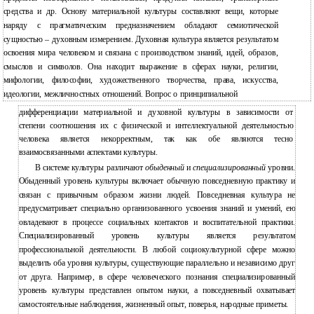
средства и др. Основу материальной культуры составляют вещи, которые
наряду с прагматическим предназначением обладают семиотической
сущностью – духовным измерением. Духовная культура является результатом
освоения мира человеком и связана с производством знаний, идей, образов,
смыслов и символов. Она находит выражение в сферах науки, религии,
мифологии, философии, художественного творчества, права, искусства,
идеологии, межличностных отношений. Вопрос о принципиальной
дифференциации материальной и духовной культуры в зависимости от
степени соотношения их с физической и интеллектуальной деятельностью
человека является некорректным, так как обе являются тесно
взаимосвязанными аспектами культуры.
В системе культуры различают
обыденный
и
специализированный
уровни.
Обыденный уровень культуры включает обычную повседневную практику и
связан с привычным образом жизни людей. Повседневная культура не
предусматривает специально организованного усвоения знаний и умений, ею
овладевают в процессе социальных контактов и воспитательной практики.
Специализированный уровень культуры является результатом
профессиональной деятельности. В любой социокультурной сфере можно
выделить оба уровня культуры, существующие параллельно и независимо друг
от друга. Например, в сфере человеческого познания специализированный
уровень культуры представлен опытом науки, а повседневный охватывает
самостоятельные наблюдения, жизненный опыт, поверья, народные приметы.