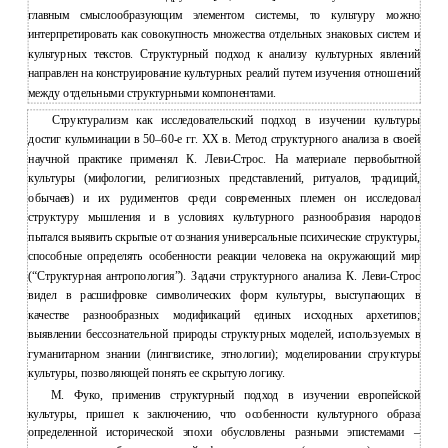
главным смыслообразующим элементом системы, то культуру можно
интерпретировать как совокупность множества отдельных знаковых систем и
культурных текстов. Структурный подход к анализу культурных явлений
направлен на конструирование культурных реалий путем изучения отношений
между отдельными структурными компонентами.
Структурализм как исследовательский подход в изучении культуры
достиг кульминации в 50–60-е гг. ХХ в. Метод структурного анализа в своей
научной практике применял К. Леви-Строс. На материале первобытной
культуры (мифологии, религиозных представлений, ритуалов, традиций,
обычаев) и их рудиментов среди современных племен он исследовал
структуру мышления и в условиях культурного разнообразия народов
пытался выявить скрытые от сознания универсальные психические структуры,
способные определять особенности реакции человека на окружающий мир
(“Структурная антропология”). Задачи структурного анализа К. Леви-Строс
видел в расшифровке символических форм культуры, выступающих в
качестве разнообразных модификаций единых исходных архетипов;
выявлении бессознательной природы структурных моделей, используемых в
гуманитарном знании (лингвистике, этнологии); моделировании структуры
культуры, позволяющей понять ее скрытую логику.
М. Фуко, применив структурный подход в изучении европейской
культуры, пришел к заключению, что особенности культурного образа
определенной исторической эпохи обусловлены разными эпистемами –