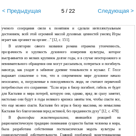
< Предыдущая
5 / 22
Следующая >
ученого созерцания свели к понятиям и сделали интеллектуальным
достоянием, всей этой огромной массой духовных ценностей умелец Игры
играет как органист на органе…” [12, с. 151].
В
аллегории самого названия романа отражена утонченность,
прозрачность и хрупкость духовного измерения культуры, которое
выстраивается из мелких крупинок долгие годы, и в случае неосторожного и
невнимательного обращения они могут рассыпаться, потеряться и погибнуть
навсегда, как уходят в забвение древние тональности в музыке. Г. Гессе
выражает сожаление о том, что в современном мире духовное начало
неосязаемо, и, погруженные в повседневность люди, не считают первичной
потребностью его сохранение. “Если игра в бисер погибнет, гибель ее будет
для Касталии и мира потерей, которую они, однако, вряд ли сразу заметят,
настолько они будут в годы великого кризиса заняты тем, чтобы спасти все,
что еще можно спасти. Касталия без игры в бисер мыслима, но немыслима
Касталия без благоговения перед истиной, без преданности духу” [12, с. 479].
В
философии экзистенциализма
, явившейся реакцией на
рационалистическую традицию понимания сущности бытия человека и мира,
была разработана собственная постклассическая модель культуры и
социокультурной действительности. Главной проблемой экзистенциализма