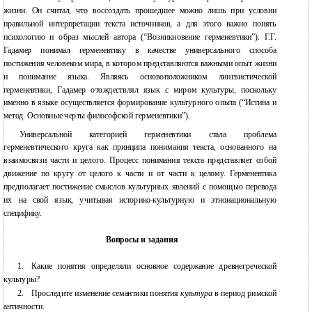
жизни. Он считал, что воссоздать прошедшее можно лишь при условии
правильной интерпретации текста источников, а для этого важно понять
психологию и образ мыслей автора (“Возникновение герменевтики”). Г.Г.
Гадамер понимал герменевтику в качестве универсального способа
постижения человеком мира, в котором представляются важными опыт жизни
и понимание языка. Являясь основоположником лингвистической
герменевтики, Гадамер отождествлял язык с миром культуры, поскольку
именно в языке осуществляется формирование культурного опыта (“Истина и
метод. Основные черты философской герменевтики”).
Универсальной категорией герменевтики стала проблема
герменевтического круга как принципа понимания текста, основанного на
взаимосвязи части и целого. Процесс понимания текста представляет собой
движение по кругу от целого к части и от части к целому. Герменевтика
предполагает постижение смыслов культурных явлений с помощью перевода
их на свой язык, учитывая историко-культурную и этнонациональную
специфику.
Вопросы и задания
1.
Какие понятия определяли основное содержание древнегреческой
культуры?
2.
Проследите изменение семантики понятия
культура
в период римской
античности.