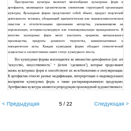
Пространство культуры включает многообразие культурных форм и
артефактов, являющихся органическими элементами структурной организации
культуры.
Культурная форма
представляет собой объект, продукт творческой
деятельности человека, обладающий прагматическим или знаковосимволическим
смыслом и отличительными признаками авторства, указывающими на
персональную, историко-культурную или этнонациональную принадлежность. В
качестве культурных форм могут выступать предметы материального
производства, продукты духовного творчества, коммуникативные и
поведенческие акты. Каждая культурная форма обладает семиотической
сущностью и соответственно имеет статус культурного текста.
Все культурные формы воплощаются во множестве
артефактов
(лат.
ars
‘искусство, искусственность’ +
factum
‘сделанное’), которые продолжают
жизнь культурных форм и способствуют их возобновлению и популяризации.
К артефактам относят разные модификации, интерпретации и индивидуальное
восприятие культурных форм, а также растиражированнную продукцию.
Артефактами культуры являются репродукции произведений художественного
< Предыдущая
5 / 22
Следующая >