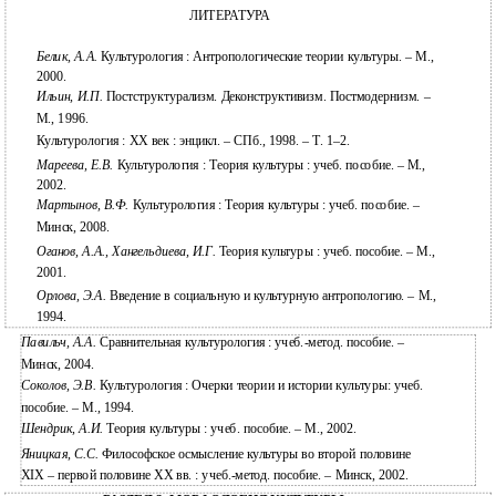
ЛИТЕРАТУРА
Белик, А.А.
Культурология : Антропологические теории культуры. – М.,
2000.
Ильин, И.П.
Постструктурализм. Деконструктивизм. Постмодернизм. –
М., 1996.
Культурология : ХХ век : энцикл. – СПб., 1998. – Т. 1–2.
Мареева, Е.В.
Культурология : Теория культуры : учеб. пособие. – М.,
2002.
Мартынов, В.Ф.
Культурология : Теория культуры : учеб. пособие. –
Минск, 2008.
Оганов, А.А., Хангельдиева, И.Г.
Теория культуры : учеб. пособие. – М.,
2001.
Орлова, Э.А.
Введение в социальную и культурную антропологию. – М.,
1994.
Павильч, А.А.
Сравнительная культурология : учеб.-метод. пособие. –
Минск, 2004.
Соколов, Э.В.
Культурология : Очерки теории и истории культуры: учеб.
пособие. – М., 1994.
Шендрик, А.И.
Теория культуры : учеб. пособие. – М., 2002.
Яницкая, С.С.
Философское осмысление культуры во второй половине
ХIХ – первой половине ХХ вв. : учеб.-метод. пособие. – Минск, 2002.