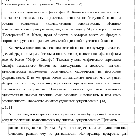
“Экзистенциализм – это гуманизм”, “Бытие и ничто”).
Категория одиночества в философии А. Камю понимается как инстинкт
самозащиты, возможность ограждения личности от бездушной толпы и
условие сохранения индивидуальной идентичности. Истинно
экзистенциальный геройодиночка, подобно господину Мерсо, герою романа
“Посторонний” А. Камю, чужд обществу, в котором живет, он бродит в
стороне от других по окраинам замкнутой, одинокой, чувственной жизни.
Ключевым моментом экзистенциалистской концепции культуры является
идея абсурдности мира и бессмысленности жизни, изложенная в философском
эссе А. Камю “Миф о Сизифе”. Тяжелая участь мифического персонажа
Сизифа, наказанного богами за непослушание и дерзость, является
аллегорическим отражением обреченности человечества на абсурдное
существование. В то же время Камю оптимистично заметил, что ситуация
абсурда не фатальна, поскольку перспектива преодоления этого состояния
открывается в творчестве. “Творчество является для этой вселенной
единственным шансом укрепить свое сознание и воплотить в нем свою
дерзновенность. Творчество означает удвоенное существование” [18,
с. 101].
А. Камю видел в творчестве своеобразную форму бунтарства, благодаря
чему человек вновь возвращается к подлинному существованию: “Ценность
жизни определяется бунтом. Бунт возрождает величие существования,
становясь равным ему по длительности. Нет зрелища прекраснее для