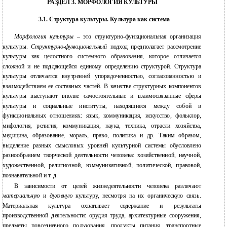
РАЗДЕЛ 3. МОРФОЛОГИЯ КУЛЬТУРЫ
3.1. Структура культуры. Культура как система
Морфология культуры
– это структурно-функциональная организация
культуры.
Структурно-функциональный
подход предполагает рассмотрение
культуры как целостного системного образования, которое отличается
сложной и не поддающейся единому определению структурой. Структура
культуры отличается внутренней упорядоченностью, согласованностью и
взаимодействием ее составных частей. В качестве структурных компонентов
культуры выступают вполне самостоятельные и взаимосвязанные сферы
культуры и социальные институты, находящиеся между собой в
функциональных отношениях: язык, коммуникация, искусство, фольклор,
мифология, религия, коммуникация, наука, техника, отрасли хозяйства,
медицина, образование, мораль, право, политика и др. Таким образом,
выделение разных смысловых уровней культурной системы обусловлено
разнообразием творческой деятельности человека: хозяйственной, научной,
художественной, религиозной, коммуникативной, политической, правовой,
познавательной и т. д.
В зависимости от целей жизнедеятельности человека различают
материальную
и
духовную
культуру, несмотря на их органическую связь.
Материальная культура охватывает содержание и результаты
производственной деятельности: орудия труда, архитектурные сооружения,
предметы повседневного пользования, продукты питания, транспортные