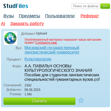
Вузы
Предметы
Пользователи
Реферат
AI
Заказать работу
Upload
Добавил:
Опубликованный материал нарушает ваши авторские
права?
Сообщите нам.
Московский государственный
Вуз:
лингвистический университет
Культурология
Предмет:
А.А. ПАВИЛЬЧ ОСНОВЫ
Файл:
КУЛЬТУРОЛОГИЧЕСКОГО ЗНАНИЯ
Пособие для студентов лингвистических
специальностей гуманитарных вузов
.pdf
Скачиваний:
2342
Добавлен:
08.06.2015
Размер:
1 Мб
☆
Скачать