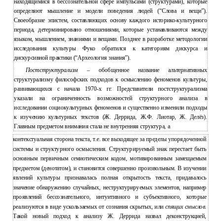
находящимися в бессознательной сфере импульсами (структурами), которые
определяют мышление и модели поведения людей (“Слова и вещи”).
Своеобразие эпистем, составляющих основу каждого историко-культурного
периода, детерминировано отношениями, которые устанавливаются между
языком, мышлением, знаниями и вещами. Позднее в разработке методологии
исследования культуры Фуко обратился к категориям дискурса и
дискурсивной практики (“Археология знания”).
Постструктурализм
– обобщенное название альтернативных
структурализму философских подходов к осмыслению феноменов культуры,
развивающихся с начала 1970-х гг. Представители постструктурализма
указали на ограниченность возможностей структурного анализа в
исследовании социокультурных феноменов и существенно изменили подходы
к изучению культурных текстов (Ж. Деррида, Ж.Ф. Лиотар, Ж. Делёз).
Главным предметом внимания стала не внутренняя структура, а
контекстуальная сторона текста, т.е. все выходящее за пределы упорядоченной
системы и структурного осмысления. Структурируемый знак перестает быть
основным первичным семиотическим кодом, мотивированным замещаемым
предметом (денотатом), и становится совершенно произвольным. В изучении
явлений культуры признавалась полная открытость текста, придавалось
значение обнаружению случайных, неструктурируемых элементов, например
проявлений бессознательного, интуитивного и субъективного, которые
реализуются в виде ускользаемых от сознания скрытых, или
спящих смыслов
.
Такой новый подход к анализу Ж. Деррида назвал деконструкцией,