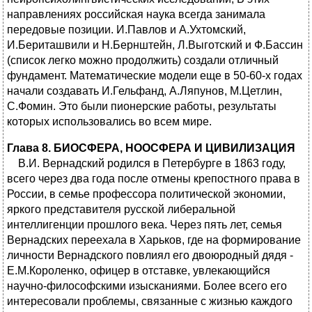
направлениях российская наука всегда занимала
передовые позиции. И.Павлов и А.Ухтомский,
И.Бериташвили и Н.Бернштейн, Л.Выготский и Ф.Бассин
(список легко можно продолжить) создали отличный
фундамент. Математические модели еще в 50-60-х годах
начали создавать И.Гельфанд, А.Ляпунов, М.Цетлин,
С.Фомин. Это были пионерские работы, результаты
которых использовались во всем мире.
Глава 8. БИОСФЕРА, НООСФЕРА И ЦИВИЛИЗАЦИЯ
В.И. Вернадский родился в Петербурге в 1863 году,
всего через два года после отмены крепостного права в
России, в семье профессора политической экономии,
яркого представителя русской либеральной
интеллигенции прошлого века. Через пять лет, семья
Вернадских переехала в Харьков, где на формирование
личности Вернадского повлиял его двоюродный дядя -
Е.М.Короленко, офицер в отставке, увлекающийся
научно-философскими изысканиями. Более всего его
интересовали проблемы, связанные с жизнью каждого