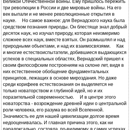
Великой Отечественной войны. Ему пришлось пережить
три революции в России и две мировые войны. На его
век выпали и не менее революционные открытия в
науке. Но самое важное: для Вернадского наука была
средством познания природы. Он блестяще знал добрый
десяток наук, но изучал природу, которая неизмеримо
сложнее всех наук, вместе взятых. Он размышлял и над
природными объектами, и над их взаимосвязями. Как
и многие естествоиспытатели, добившиеся выдающихся
успехов в специальных областях, Вернадский пришел к
своим философским построениям на склоне лет, видя в
них естественное обобщение фундаментальных
принципов, лежащих в основе мироздания. Но даже
среди корифеев естествознания он выделяется не
только новаторством и глубиной идей, но и их
поразительной современностью. И в центре этого
новаторства - возрождение древней идеи о центральной
роли человека, его разума во всей Вселенной.
Значимость ее для нашей цивилизации долгое время
недооценивалась. И главная причина этого, как ни
парадоксально, состояла, по-видимому, в самих успехах