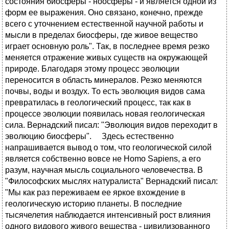
состояния биосферы - ноосферы - и является одной из
форм ее выражения. Оно связано, конечно, прежде
всего с уточнением естественной научной работы и
мысли в пределах биосферы, где живое вещество
играет основную роль". Так, в последнее время резко
меняется отражение живых существ на окружающей
природе. Благодаря этому процесс эволюции
переносится в область минералов. Резко меняются
почвы, воды и воздух. То есть эволюция видов сама
превратилась в геологический процесс, так как в
процессе эволюции появилась новая геологическая
сила. Вернадский писал: "Эволюция видов переходит в
эволюцию биосферы". Здесь естественно
напрашивается вывод о том, что геологической силой
является собственно вовсе не Homo Sapiens, а его
разум, научная мысль социального человечества. В
"Философских мыслях натуралиста" Вернадский писал:
"Мы как раз переживаем ее яркое вхождение в
геологическую историю планеты. В последние
тысячелетия наблюдается интенсивный рост влияния
одного видового живого вещества - цивилизованного