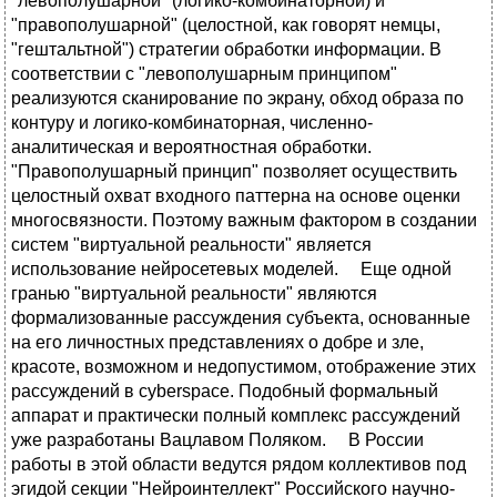
"левополушарной" (логико-комбинаторной) и
"правополушарной" (целостной, как говорят немцы,
"гештальтной") стратегии обработки информации. В
соответствии с "левополушарным принципом"
реализуются сканирование по экрану, обход образа по
контуру и логико-комбинаторная, численно-
аналитическая и вероятностная обработки.
"Правополушарный принцип" позволяет осуществить
целостный охват входного паттерна на основе оценки
многосвязности. Поэтому важным фактором в создании
систем "виртуальной реальности" является
использование нейросетевых моделей. Еще одной
гранью "виртуальной реальности" являются
формализованные рассуждения субъекта, основанные
на его личностных представлениях о добре и зле,
красоте, возможном и недопустимом, отображение этих
рассуждений в cyberspace. Подобный формальный
аппарат и практически полный комплекс рассуждений
уже разработаны Вацлавом Поляком. В России
работы в этой области ведутся рядом коллективов под
эгидой секции "Нейроинтеллект" Российского научно-