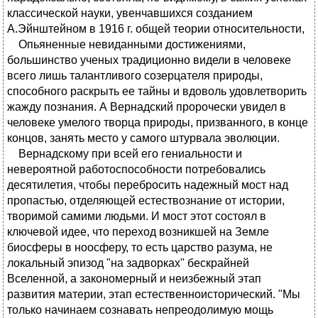
классической науки, увенчавшихся созданием
А.Эйнштейном в 1916 г. общей теории относительности,
Опьяненные невиданными достижениями,
большинство ученых традиционно видели в человеке
всего лишь талантливого созерцателя природы,
способного раскрыть ее тайны и вдоволь удовлетворить
жажду познания. А Вернадский пророчески увидел в
человеке умелого творца природы, призванного, в конце
концов, занять место у самого штурвала эволюции.
Вернадскому при всей его гениальности и
невероятной работоспособности потребовались
десятилетия, чтобы перебросить надежный мост над
пропастью, отделяющей естествознание от истории,
творимой самими людьми. И мост этот состоял в
ключевой идее, что переход возникшей на Земле
биосферы в ноосферу, то есть царство разума, не
локальный эпизод "на задворках" бескрайней
Вселенной, а закономерный и неизбежный этап
развития материи, этап естественноисторический. "Мы
только начинаем сознавать непреодолимую мощь