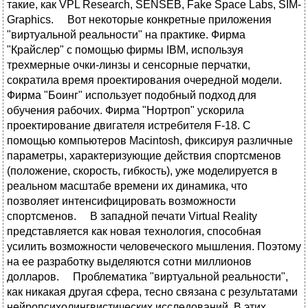
такие, как VPL Research, SENSEB, Fake Space Labs, SIM-
Graphics. Вот некоторые конкретные приложения
"виртуальной реальности" на практике. Фирма
"Крайслер" с помощью фирмы IBM, используя
трехмерные очки-линзы и сенсорные перчатки,
сократила время проектирования очередной модели.
Фирма "Боинг" использует подобный подход для
обучения рабочих. Фирма "Нортроп" ускорила
проектирование двигателя истребителя F-18. С
помощью компьютеров Macintosh, фиксируя различные
параметры, характеризующие действия спортсменов
(положение, скорость, гибкость), уже моделируется в
реальном масштабе времени их динамика, что
позволяет интенсифицировать возможности
спортсменов. В западной печати Virtual Reality
представляется как новая технология, способная
усилить возможности человеческого мышления. Поэтому
на ее разработку выделяются сотни миллионов
долларов. Проблематика "виртуальной реальности",
как никакая другая сфера, тесно связана с результатами
нейропсихолингвистических исследований, В этих