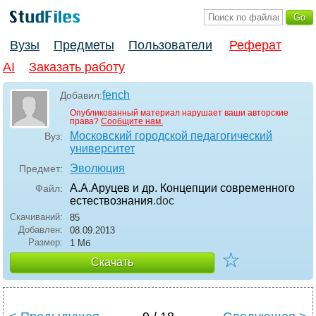
Вузы
Предметы
Пользователи
Реферат
AI
Заказать работу
fench
Добавил:
Опубликованный материал нарушает ваши авторские
права?
Сообщите нам.
Московский городской педагогический
Вуз:
университет
Эволюция
Предмет:
А.А.Аруцев и др. Концепции современного
Файл:
естествознания
.doc
Скачиваний:
85
Добавлен:
08.09.2013
Размер:
1 Мб
☆
Скачать