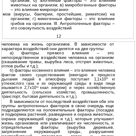
организм; б) зоогенные факторы – это влияние
животных на организм; в) микробогенные факторы
– это влияние микроорганиз-
мов (вирусы, бактерии, простейшие, риккетсии) на
организм; г) микогенные факторы – это влияние
грибов на организм. III. Антропогенные факторы –
это совокупность воздействий
12
человека на жизнь организмов. В зависимости от
характера воздействий они делятся на две группы:
а) факторы прямого влияния – это
непосредственное воздействие человека на организм
(скашивание травы, вырубка леса, отстрел животных,
отлов рыбы и т.д.);
б) факторы косвенного влияния – это влияние человека
фактом своего существования (ежегодно в процессе
дыхания людей в атмосферу поступает 1,1х10
кг
12
углекислого газа и из окружающей среды в виде пищи
изымается 2,7х10
ккал энергии) и через хозяйственную
15
деятельность (сельское хозяйство, промышленность,
транспорт, бытовая деятельность и т.д.).
В зависимости от последствий воздействия обе эти
группы антропогенных факторов в свою очередь еще
подразделяются на положительные факторы (посадка
и подкормка растений, разведение и охрана животных,
охрана окружающей среды и т.д.), которые улучшают
жизнь организмов или увеличивают их численность, и
отрицательные факторы (вырубка деревьев,
загрязнение окружающей среды, разрушение