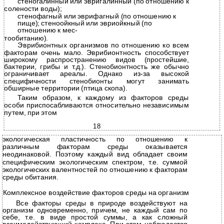
стеногалинный или эвригалинный (по отношению к
солености воды);
стенофагный или эврифагный (по отношению к
пище); стеноойкный или эвриойкный (по
отношению к мес-
тообитанию).
Эврибионтных организмов по отношению ко всем
факторам очень мало. Эврибионтность способствует
широкому распространению видов (простейшие,
бактерии, грибы и т.д.). Стенобионтность же обычно
ограничивает ареалы. Однако из-за высокой
специфичности стенобионты могут занимать
обширные территории (птица скопа).
Таким образом, к каждому из факторов среды
особи приспосабливаются относительно независимым
путем, при этом
18
экологическая пластичность по отношению к
различным факторам среды оказывается
неодинаковой. Поэтому каждый вид обладает своим
специфическим экологическим спектром, т.е. суммой
экологических валентностей по отношению к факторам
среды обитания.
Комплексное воздействие факторов среды на организм
Все факторы среды в природе воздействуют на
организм одновременно, причем, не каждый сам по
себе, т.е. в виде простой суммы, а как сложный