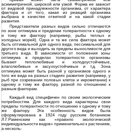
асимметричной, широкой или узкой. Форма ее зависит
от видовой принадлежности организма, от характера
фактора и от того, какая из реакций организма
выбрана в качестве ответной и на какой стадии
развития.
Представители разных видов сильно отличаются
по зоне оптимума и пределам толерантности к одному
и тому же фактору (например, рыбы теплых и
холодных морей). Одна и та же сила фактора может
быть оптимальной для одного вида, пессимальной для
другого вида и выходить за пределы выносливости для
третьего вида. В зависимости от положения зоны
оптимума в пределах толерантности организмы
бывают теплолюбивые и холодоустойчивые,
влаголюбивые и засухоустойчивые и т.д. Зона
оптимума может быть разной у организмов одного и
того же вида на разных стадиях развития (например, у
рыб при созревании половых клеток и икрометании) к
одному и тому же фактору, разной по отношению к
разным факторам.
Каждый вид специфичен по своим экологическим
потребностям. Для каждого вида характерны свои
пределы толерантности по отношению к одному и тому
же фактору. Эта особенность видов была
сформулирована в 1924 году русским ботаником
Л.Г.Раменским как «правило экологической
индивидуальности видов» применительно к растениям,
а несколь-