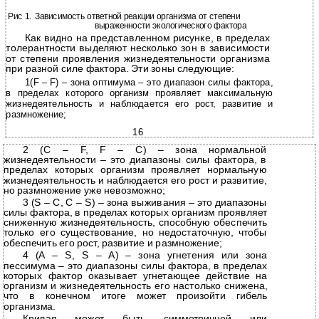
Рис 1. Зависимость ответной реакции организма от степени
выраженности экологического фактора
Как видно на представленном рисунке, в пределах
толерантности выделяют несколько зон в зависимости
от степени проявления жизнедеятельности организма
при разной силе фактора. Эти зоны следующие:
1(F – F) – зона оптимума – это диапазон силы фактора,
в пределах которого организм проявляет максимальную
жизнедеятельность и наблюдается его рост, развитие и
размножение;
16
2 (C – F, F – C) – зона нормальной
жизнедеятельности – это диапазоны силы фактора, в
пределах которых организм проявляет нормальную
жизнедеятельность и наблюдается его рост и развитие,
но размножение уже невозможно;
3 (S – C, C – S) – зона выживания – это диапазоны
силы фактора, в пределах которых организм проявляет
сниженную жизнедеятельность, способную обеспечить
только его существование, но недостаточную, чтобы
обеспечить его рост, развитие и размножение;
4 (A – S, S – A) – зона угнетения или зона
пессимума – это диапазоны силы фактора, в пределах
которых фактор оказывает угнетающее действие на
организм и жизнедеятельность его настолько снижена,
что в конечном итоге может произойти гибель
организма.
Кривая может быть симметричной или