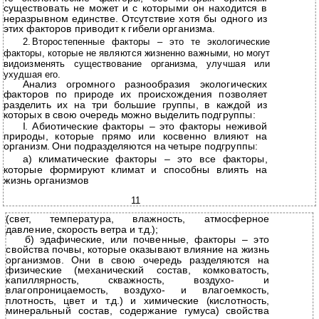
существовать не может и с которыми он находится в
неразрывном единстве. Отсутствие хотя бы одного из
этих факторов приводит к гибели организма.
2.
Второстепенные факторы – это те экологические
факторы, которые не являются жизненно важными, но могут
видоизменять существование организма, улучшая или
ухудшая его.
Анализ огромного разнообразия экологических
факторов по природе их происхождения позволяет
разделить их на три большие группы, в каждой из
которых в свою очередь можно выделить подгруппы:
I. Абиотические факторы – это факторы неживой
природы, которые прямо или косвенно влияют на
организм. Они подразделяются на четыре подгруппы:
а) климатические факторы – это все факторы,
которые формируют климат и способны влиять на
жизнь организмов
11
(свет, температура, влажность, атмосферное
давление, скорость ветра и т.д.);
б) эдафические, или почвенные, факторы – это
свойства почвы, которые оказывают влияние на жизнь
организмов. Они в свою очередь разделяются на
физические (механический состав, комковатость,
капиллярность, скважность, воздухо- и
влагопроницаемость, воздухо- и влагоемкость,
плотность, цвет и т.д.) и химические (кислотность,
минеральный состав, содержание гумуса) свойства