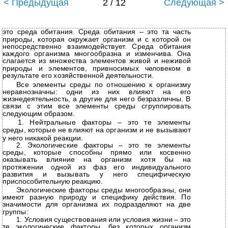
< Предыдущая
2 / 12
Следующая >
это среда обитания. Среда обитания – это та часть
природы, которая окружает организм и с которой он
непосредственно взаимодействует. Среда обитания
каждого организма многообразна и изменчива. Она
слагается из множества элементов живой и неживой
природы и элементов, привносимых человеком в
результате его хозяйственной деятельности.
Все элементы среды по отношению к организму
неравнозначны: одни из них влияют на его
жизнедеятельность, а другие для него безразличны. В
связи с этим все элементы среды сгруппировать
следующим образом.
1. Нейтральные факторы – это те элементы
среды, которые не влияют на организм и не вызывают
у него никакой реакции.
2. Экологические факторы – это те элементы
среды, которые способны прямо или косвенно
оказывать влияние на организм хотя бы на
протяжении одной из фаз его индивидуального
развития и вызывать у него специфическую
приспособительную реакцию.
Экологические факторы среды многообразны, они
имеют разную природу и специфику действия. По
значимости для организма их подразделяют на две
группы:
1.
Условия существования или условия жизни – это
те экологические факторы, без которых организм