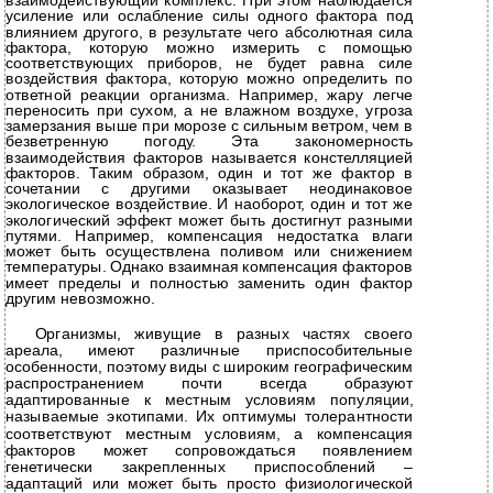
взаимодействующий комплекс. При этом наблюдается
усиление или ослабление силы одного фактора под
влиянием другого, в результате чего абсолютная сила
фактора, которую можно измерить с помощью
соответствующих приборов, не будет равна силе
воздействия фактора, которую можно определить по
ответной реакции организма. Например, жару легче
переносить при сухом, а не влажном воздухе, угроза
замерзания выше при морозе с сильным ветром, чем в
безветренную погоду. Эта закономерность
взаимодействия факторов называется констелляцией
факторов. Таким образом, один и тот же фактор в
сочетании с другими оказывает неодинаковое
экологическое воздействие. И наоборот, один и тот же
экологический эффект может быть достигнут разными
путями. Например, компенсация недостатка влаги
может быть осуществлена поливом или снижением
температуры. Однако взаимная компенсация факторов
имеет пределы и полностью заменить один фактор
другим невозможно.
Организмы, живущие в разных частях своего
ареала, имеют различные приспособительные
особенности, поэтому виды с широким географическим
распространением почти всегда образуют
адаптированные к местным условиям популяции,
называемые экотипами. Их оптимумы толерантности
соответствуют местным условиям, а компенсация
факторов может сопровождаться появлением
генетически закрепленных приспособлений –
адаптаций или может быть просто физиологической