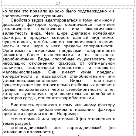
17
ко позже это правило широко было подтверждено и в
зоологических исследованиях.
Свойство видов адаптироваться к тому или иному
диапазону факторов среды обозначается понятием
экологическая пластичность или экологическая
валентность вида. Чем шире диапазон колебания
фактора, в пределах которого данный вид может
существовать, тем больше его экологическая пластич-
ность и тем шире у него пределы толерантности.
Организмы с широкими пределами толерантности
являются более выносливыми и их называют
эврибионтными. Виды, способные существовать при
небольших отклонениях фактора от оптимальной
величины, экологически непластичны и являются
маловыносливыми. Они имеют узкие пределы
толерантности и называются стенобионтными или
узкоспециализированными. Виды, длительно
существующие при относительно стабильных условиях
среды, вырабатывают черты стенобионтности, а те,
которые существуют при значительных колебаниях
факторов среды, становятся эврибионтными.
Бионтность организма к тому или иному фактору
обозна- чается прибавлением к названию фактора
приставки эвриили стено-. Например:
стенотермный или эвритермный (по отношению к
температуре);
стеногидрический или эвригидрический (по
отношению к влажности);