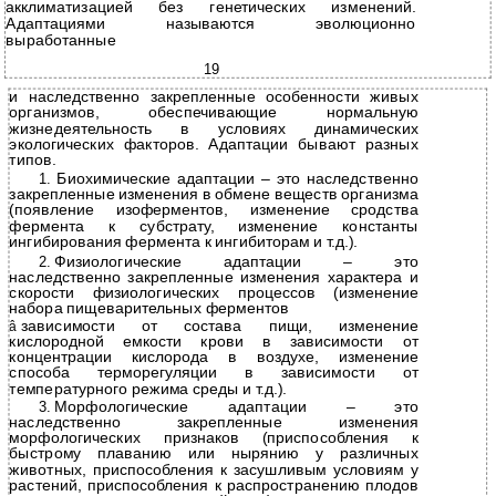
акклиматизацией без генетических изменений.
Адаптациями называются эволюционно
выработанные
19
и наследственно закрепленные особенности живых
организмов, обеспечивающие нормальную
жизнедеятельность в условиях динамических
экологических факторов. Адаптации бывают разных
типов.
1.
Биохимические адаптации – это наследственно
закрепленные изменения в обмене веществ организма
(появление изоферментов, изменение сродства
фермента к субстрату, изменение константы
ингибирования фермента к ингибиторам и т.д.).
2.
Физиологические адаптации – это
наследственно закрепленные изменения характера и
скорости физиологических процессов (изменение
набора пищеварительных ферментов
зависимости от состава пищи, изменение
â
кислородной емкости крови в зависимости от
концентрации кислорода в воздухе, изменение
способа терморегуляции в зависимости от
температурного режима среды и т.д.).
3.
Морфологические адаптации – это
наследственно закрепленные изменения
морфологических признаков (приспособления к
быстрому плаванию или нырянию у различных
животных, приспособления к засушливым условиям у
растений, приспособления к распространению плодов