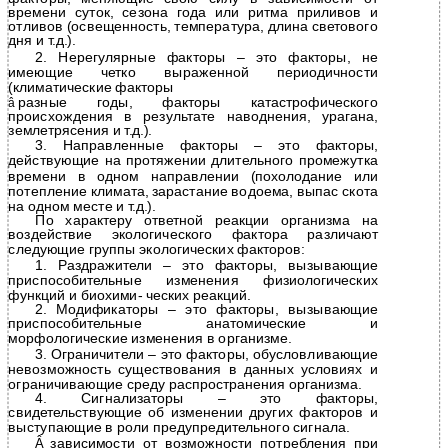
времени суток, сезона года или ритма приливов и
отливов (освещенность, температура, длина светового
дня и т.д.).
2. Нерегулярные факторы – это факторы, не
имеющие четко выраженной периодичности
(климатические факторы
разные годы, факторы катастрофического
â
происхождения в результате наводнения, урагана,
землетрясения и т.д.).
3. Направленные факторы – это факторы,
действующие на протяжении длительного промежутка
времени в одном направлении (похолодание или
потепление климата, зарастание водоема, выпас скота
на одном месте и т.д.).
По характеру ответной реакции организма на
воздействие экологического фактора различают
следующие группы экологических факторов:
1. Раздражители – это факторы, вызывающие
приспособительные изменения физиологических
функций и биохими- ческих реакций.
2. Модификаторы – это факторы, вызывающие
приспособительные анатомические и
морфологические изменения в организме.
3. Ограничители – это факторы, обусловливающие
невозможность существования в данных условиях и
ограничивающие среду распространения организма.
4. Сигнализаторы – это факторы,
свидетельствующие об изменении других факторов и
выступающие в роли предупредительного сигнала.
Â
зависимости от возможности потребления при