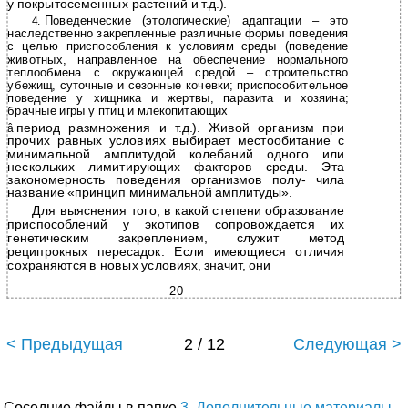
у покрытосеменных растений и т.д.).
Поведенческие (этологические) адаптации – это
4.
наследственно закрепленные различные формы поведения
с целью приспособления к условиям среды (поведение
животных, направленное на обеспечение нормального
теплообмена с окружающей средой – строительство
убежищ, суточные и сезонные кочевки; приспособительное
поведение у хищника и жертвы, паразита и хозяина;
брачные игры у птиц и млекопитающих
период размножения и т.д.). Живой организм при
â
прочих равных условиях выбирает местообитание с
минимальной амплитудой колебаний одного или
нескольких лимитирующих факторов среды. Эта
закономерность поведения организмов полу- чила
название «принцип минимальной амплитуды».
Для выяснения того, в какой степени образование
приспособлений у экотипов сопровождается их
генетическим закреплением, служит метод
реципрокных пересадок. Если имеющиеся отличия
сохраняются в новых условиях, значит, они
20
< Предыдущая
2 / 12
Следующая >
Соседние файлы в папке
3. Дополнительные материалы