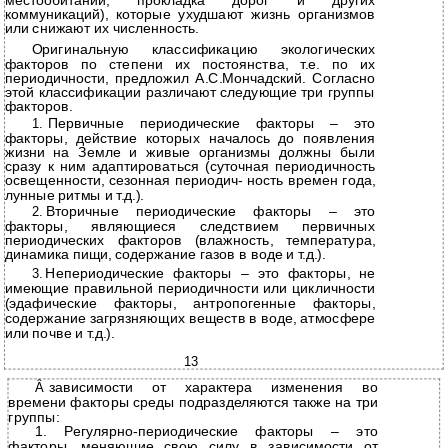
местообитаний, прокладка дорог и других
коммуникаций), которые ухудшают жизнь организмов
или снижают их численность.
Оригинальную классификацию экологических
факторов по степени их постоянства, т.е. по их
периодичности, предложил А.С.Мончадский. Согласно
этой классификации различают следующие три группы
факторов.
1.
Первичные периодические факторы – это
факторы, действие которых началось до появления
жизни на Земле и живые организмы должны были
сразу к ним адаптироваться (суточная периодичность
освещенности, сезонная периодич- ность времен года,
лунные ритмы и т.д.).
2.
Вторичные периодические факторы – это
факторы, являющиеся следствием первичных
периодических факторов (влажность, температура,
динамика пищи, содержание газов в воде и т.д.).
3.
Непериодические факторы – это факторы, не
имеющие правильной периодичности или цикличности
(эдафические факторы, антропогенные факторы,
содержание загрязняющих веществ в воде, атмосфере
или почве и т.д.).
13
Â
зависимости от характера изменения во
времени факторы среды подразделяются также на три
группы:
1. Регулярно-периодические факторы – это
факторы, меняющие свою силу в зависимости от