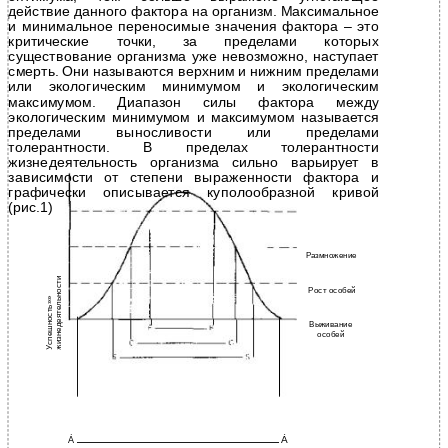
действие данного фактора на организм. Максимальное
и минимальное переносимые значения фактора – это
критические точки, за пределами которых
существование организма уже невозможно, наступает
смерть. Они называются верхним и нижним пределами
или экологическим минимумом и экологическим
максимумом. Диапазон силы фактора между
экологическим минимумом и максимумом называется
пределами выносливости или пределами
толерантности. В пределах толерантности
жизнедеятельность организма сильно варьирует в
зависимости от степени выраженности фактора и
графически описывается куполообразной кривой
(рис.1)
Размножение
а
и
о
Рост особей
«
ь
а
У
с
п
е
ш
н
о
с
т
ь
»
ж
и
з
н
е
д
е
я
т
е
л
н
о
с
т
о
р
г
а
н
и
з
м
о
в
д
н
н
о
г
в
и
д
Выживание
особей
À
À