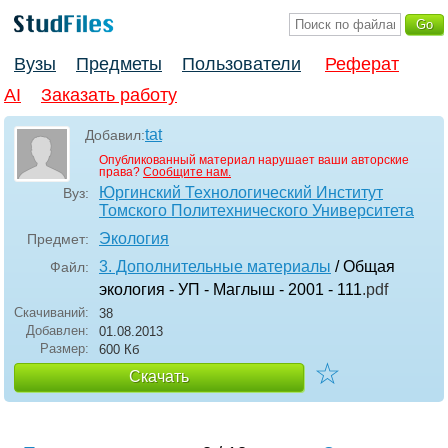
Вузы
Предметы
Пользователи
Реферат
AI
Заказать работу
tat
Добавил:
Опубликованный материал нарушает ваши авторские
права?
Сообщите нам.
Юргинский Технологический Институт
Вуз:
Томского Политехнического Университета
Экология
Предмет:
3. Дополнительные материалы
/ Общая
Файл:
экология - УП - Маглыш - 2001 - 111
.pdf
Скачиваний:
38
Добавлен:
01.08.2013
Размер:
600 Кб
☆
Скачать