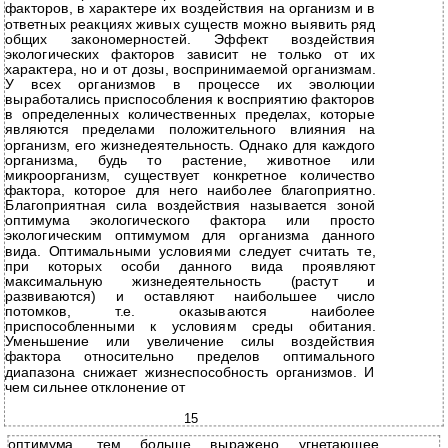
факторов, в характере их воздействия на организм и в
ответных реакциях живых существ можно выявить ряд
общих закономерностей. Эффект воздействия
экологических факторов зависит не только от их
характера, но и от дозы, воспринимаемой организмам.
У всех организмов в процессе их эволюции
выработались приспособления к восприятию факторов
в определенных количественных пределах, которые
являются пределами положительного влияния на
организм, его жизнедеятельность. Однако для каждого
организма, будь то растение, животное или
микроорганизм, существует конкретное количество
фактора, которое для него наиболее благоприятно.
Благоприятная сила воздействия называется зоной
оптимума экологического фактора или просто
экологическим оптимумом для организма данного
вида. Оптимальными условиями следует считать те,
при которых особи данного вида проявляют
максимальную жизнедеятельность (растут и
развиваются) и оставляют наибольшее число
потомков, т.е. оказываются наиболее
приспособленными к условиям среды обитания.
Уменьшение или увеличение силы воздействия
фактора относительно пределов оптимального
диапазона снижает жизнеспособность организмов. И
чем сильнее отклонение от
15
оптимума, тем больше выражено угнетающее