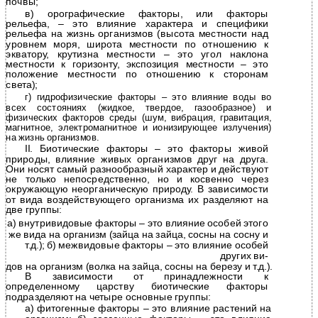
почвы;
в) орографические факторы, или факторы
рельефа, – это влияние характера и специфики
рельефа на жизнь организмов (высота местности над
уровнем моря, широта местности по отношению к
экватору, крутизна местности – это угол наклона
местности к горизонту, экспозиция местности – это
положение местности по отношению к сторонам
света);
г) гидрофизические факторы – это влияние воды во
всех состояниях (жидкое, твердое, газообразное) и
физических факторов среды (шум, вибрация, гравитация,
магнитное, электромагнитное и ионизирующее излучения)
на жизнь организмов.
II. Биотические факторы – это факторы живой
природы, влияние живых организмов друг на друга.
Они носят самый разнообразный характер и действуют
не только непосредственно, но и косвенно через
окружающую неорганическую природу. В зависимости
от вида воздействующего организма их разделяют на
две группы:
а) внутривидовые факторы – это влияние особей этого
же вида на организм (зайца на зайца, сосны на сосну и
т.д.); б) межвидовые факторы – это влияние особей
других ви-
дов на организм (волка на зайца, сосны на березу и т.д.).
В зависимости от принадлежности к
определенному царству биотические факторы
подразделяют на четыре основные группы:
а) фитогенные факторы – это влияние растений на