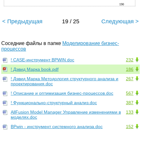
190
< Предыдущая
19 / 25
Следующая >
Соседние файлы в папке
Моделирование бизнес-
процессов
! CASE-инструмент BPWIN.doc
232
! Дэвид Марка book.pdf
186
! Дэвид Марка Методология структурного анализа и
267
проектирования.doc
! Описание и оптимизация бизнес-процессов.doc
567
! Функционально-структурный анализ.doc
387
AllFusion Model Manager Управление изменениями в
133
моделях.doc
BPwin - инструмент системного анализа.doc
152