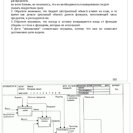
распределить
по всем блокам, но показалось, что на необходимость планирования следует
указать подросткам сразу.
2.
Обратите внимание, что бюджет (абстрактный объект) влияет на план, в то
время как деньги (реальный объект) даются функции, пополняющей запас
продуктов, и расходуются ею.
3.
Обратите внимание, что посуда и остатки возвращаются назад от функции
убирать со стола к функциям, которые их используют.
4.
Дуги "механизмов" сознательно опущены, потому что они не помогают
достижению цели модели.
181