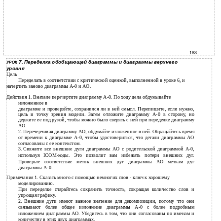
188
7. Переделка обобщающей диаграммы и диаграммы верхнего
УРОК
уровня
Цель
Переделать в соответствии с критической оценкой, выполненной в уроке 6, и
начертить заново диаграммы А-0 и АО.
Действия 1. Вначале перечертите диаграмму А-0. По ходу дела обдумывайте
изложенное в
диаграмме и проверяйте, сохранился ли в ней смысл. Перепишите, если нужно,
цель и точку зрения модели. Затем отложите диаграмму А-0 в сторону, но
держите ее под рукой, чтобы можно было сверять с ней при переделке диаграмму
АО.
2.
Перечерчивая диаграмму АО, обдумайте изложенное в ней. Обращайтесь время
от времени к диаграмме
А-0, чтобы удостовериться, что детали диаграммы АО
согласованы с ее контекстом.
3.
Свяжите все внешние дуги диаграммы АО с родительской диаграммой
А-0,
используя ICOM-коды. Это позволит вам избежать потери внешних дуг.
Проверьте соответствие меток внешних дуг диаграммы АО меткам дуг
диаграммы А-0.
Примечания 1. Сказать много с помощью немногих слов - ключ к хорошему
моделированию.
При переделке старайтесь сохранить точность, сокращая количество слов и
упрощая графику.
2. Внешние дуги имеют важное значение для декомпозиции, потому что они
связывают более общее изложение диаграммы А-0 с более подробным
изложением диаграммы АО. Убедитесь в том, что они согласованы по именам и
количеству в этих двух диаграммах.