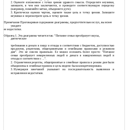
2.
Оцените изложенное с точки зрения здравого смысла. Определите неувязки,
запишите, в чем они заключаются, и проведите соответствующую переделку
(например, поменяйте метки, объедините дуги).
3.
Критически оценив чертеж, оцените также цель и точку зрения. Запишите
неувязки и пересмотрите цель и точку зрения.
Примечание Проговаривая содержание диаграммы, предпочтительно вслух, вы яснее
увидите
ее недостатки.
Образец 1. Эта диаграмма читается так: "Питание семьи преобразует вкусы,
диетические
требования и деньги в пищу и отходы в соответствии с бюджетом, доступностью
продуктов, рецептами, общепринятыми и семейными правилами и режимом
дня". Это не совсем правильно. Ее можно изложить более просто: "Питание
семьи преобразует некормленных людей и деньги в накормленных людей и
отходы в соответствии с ...".
2.
Ограничения рецепты, общепринятые и семейные правила и режим дня были
объединены в семейные правила и цель модели была конкретизирована.
3.
Нумерация замечаний указывает на последовательность выявления и
исправления недостатков.