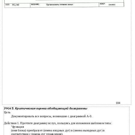
184
У
5. Критическая оценка обобщающей диаграммы
РОК
Цель
Документировать все вопросы, возникшие с диаграммой А-0.
Действия 1. Прочтите диаграмму вслух, пользуясь для изложения шаблоном типа:
"функция
(имя блока) преобразует (имена входных дуг) в (имена выходных дуг) в
соответствии с (имена дуг управления).