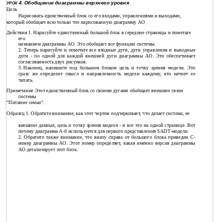
4. Обобщение диаграммы верхнего уровня
УРОК
Цель
Нарисовать единственный блок со его входами, управлениями и выходами,
который обобщает всю только что нарисованную диаграмму АО.
Действия 1. Нарисуйте единственный большой блок в середине страницы и пометьте
его
названием диаграммы АО. Это обобщает все функции системы.
2.
Теперь нарисуйте и пометьте все входные дуги, дуги управления и выходные
дуги - по одной для каждой внешней дуги диаграммы АО. Это обеспечивает
согласованность двух рисунков.
3.
Наконец, напишите под большим блоком цель и точку зрения модели. Это
сразу же определит смысл и направленность модели каждому, кто начнет ее
читать.
Примечание Этот единственный блок со своими дугами обобщает внешние связи
системы
"Питание семьи".
Образец 1. Обратите внимание, как этот чертеж подчеркивает, что делает система, ее
внешние данные, цель и точку зрения модели - и все это на одной странице. Вот
почему диаграмма А-0 используется для первого представления SADT-модели.
2. Обратите также внимание, что внизу справа от большого блока приведен С-
номер диаграммы АО. Этот номер определяет, какая именно версия диаграммы
АО детализирует этот блок.