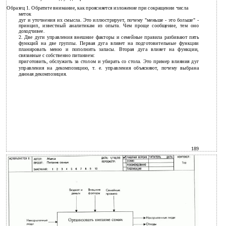
Образец 1. Обратите внимание, как проясняется изложение при сокращении числа
меток
дуг и уточнения их смысла. Это иллюстрирует, почему "меньше - это больше" -
принцип, известный аналитикам из опыта. Чем проще сообщение, тем оно
доходчивее.
2. Две дуги управления внешние факторы и семейные правила разбивают пять
функций на две группы. Первая дуга влияет на подготовительные функции
планировать меню и пополнить запасы. Вторая дуга влияет на функции,
связанные с собственно питанием:
приготовить, обслужить за столом и убирать со стола. Это пример влияния дуг
управления на декомпозицию, т. е. управления объясняют, почему выбрана
данная декомпозиция.
189