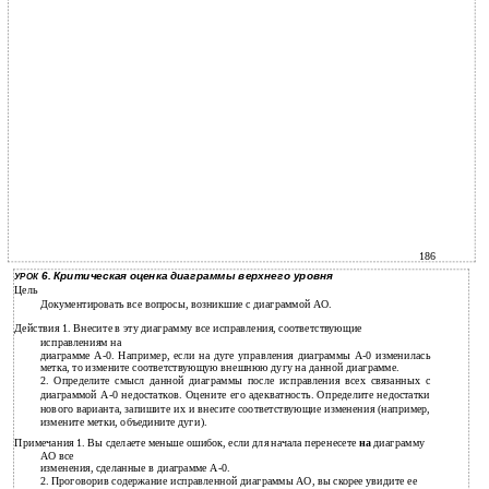
186
6. Критическая оценка диаграммы верхнего уровня
УРОК
Цель
Документировать все вопросы, возникшие с диаграммой АО.
Действия 1. Внесите в эту диаграмму все исправления, соответствующие
исправлениям на
диаграмме А-0. Например, если на дуге управления диаграммы А-0 изменилась
метка, то измените соответствующую внешнюю дугу на данной диаграмме.
2. Определите смысл данной диаграммы после исправления всех связанных с
диаграммой А-0 недостатков. Оцените его адекватность. Определите недостатки
нового варианта, запишите их и внесите соответствующие изменения (например,
измените метки, объедините дуги).
Примечания 1. Вы сделаете меньше ошибок, если для начала перенесете
на
диаграмму
АО все
изменения, сделанные в диаграмме А-0.
2. Проговорив содержание исправленной диаграммы АО, вы скорее увидите ее