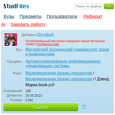
Вузы
Предметы
Пользователи
Реферат
AI
Заказать работу
Diryabuh
Добавил:
Опубликованный материал нарушает ваши авторские
права?
Сообщите нам.
Московский технический университет связи
Вуз:
и информатики
Автоматизированные информационно-
Предмет:
управляющие системы
Моделирование бизнес-процессов
/
Файл:
Моделирование бизнес-процессов
/ ! Дэвид
Марка book
.pdf
Скачиваний:
186
Добавлен:
30.04.2013
Размер:
5 Мб
☆
Скачать