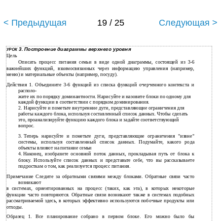
< Предыдущая
19 / 25
Следующая >
3. Построение диаграммы верхнего уровня
УРОК
Цель
Описать процесс питания семьи в виде одной диаграммы, состоящей из 3-6
важнейших функций, взаимосвязанных через информацию управления (например,
меню) и материальные объекты (например, посуду).
Действия 1. Объедините 3-6 функций из списка функций очерченного контекста и
располо-
жите их по порядку доминантности. Нарисуйте и назовите блоки по одному для
каждой функции в соответствии с порядком доминирования.
2.
Нарисуйте и пометьте внутренние дуги, представляющие ограничения для
работы каждого блока, используя составленный список данных. Чтобы сделать
это, проанализируйте функцию каждого блока и задайте соответствующий
вопрос.
3.
Теперь нарисуйте и пометьте дуги, представляющие ограничения "извне"
системы, используя составленный список данных. Подумайте, какого рода
объекты влияют на питание семьи
4.
Наконец, изобразите основной поток данных, прокладывая путь от блока к
блоку. Используйте список данных и представьте себе, что вы рассказываете
подросткам о том, как реализуется процесс питания.
Примечание Следите за обратными связями между блоками. Обратные связи часто
возникают
в системах, ориентированных на процесс (таких, как эта), в которых некоторые
функции часто повторяются. Обратные связи возникают также в системах подобных
рассматриваемой здесь, в которых эффективно используются побочные продукты или
отходы.
Образец 1. Все планирование собрано в первом блоке. Его можно было бы