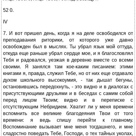
52 0.
IV
7. И вот пришел день, когда я на деле освободился от
преподавания риторики, от которого уже давно
освобожден был в мыслях. Ты убрал язык мой оттуда,
откуда еще раньше убрал сердце мое, и я благословлял
Тебя и радовался, уезжая в деревню вместе со всеми
своими. Я занялся там кое-каким писанием: этими
книгами я, правда, служил Тебе, но от них еще отдавало
духом школьного высокоумия, - так дышат бегуны,
остановившись передохнуть, - это видно и в диалогах с
присутствующими друзьями и в беседах с самим собой
перед лицом Твоим; видно и в переписке с
отсутствующим Небридием. Хватит ли у меня времени
вспомнить все великие благодеяния Твои от того
времени: я ведь спишу перейти к главному.
Воспоминание вызывает мне меня тогдашнего, и мне
сладостно поведать Тебе, Господи, о тех тайных уколах,