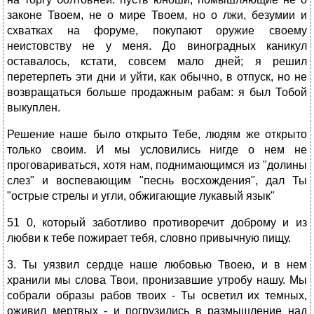
законе Твоем, не о мире Твоем, но о лжи, безумии и
схватках на форуме, покупают оружие своему
неистовству не у меня. До виноградных каникул
оставалось, кстати, совсем мало дней; я решил
перетерпеть эти дни и уйти, как обычно, в отпуск, но не
возвращаться больше продажным рабам: я был Тобой
выкуплен.
Решение наше было открыто Тебе, людям же открыто
только своим. И мы условились нигде о нем не
проговариваться, хотя нам, поднимающимся из "долины
слез" и воспевающим "песнь восхождения", дал Ты
"острые стрелы и угли, обжигающие лукавый язык"
51 0, который заботливо противоречит доброму и из
любви к тебе пожирает тебя, словно привычную пищу.
3. Ты уязвил сердце наше любовью Твоею, и в нем
хранили мы слова Твои, пронизавшие утробу нашу. Мы
собрали образы рабов твоих - Ты осветил их темных,
оживил мертвых - и погрузились в размышление над