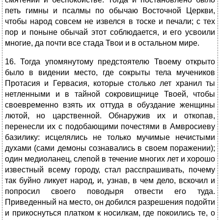
петь гимны и псалмы по обычаю Восточной Церкви,
чтобы народ совсем не извелся в тоске и печали; с тех
пор и поныне обычай этот соблюдается, и его усвоили
многие, да почти все стада Твои и в остальном мире.
16. Тогда упомянутому предстоятелю Твоему открыто
было в видении место, где сокрыты тела мучеников
Протасия и Гервасия, которые столько лет хранил ты
нетленными и в тайной сокровищнице Твоей, чтобы
своевременно взять их оттуда в обуздание женщины
лютой, но царственной. Обнаружив их и откопав,
перенесли их с подобающими почестями в Амвросиеву
базилику: исцелялись не только мучимые нечистыми
духами (сами демоны сознавались в своем поражении);
один медиоланец, слепой в течение многих лет и хорошо
известный всему городу, стал расспрашивать, почему
так буйно ликует народ, и, узнав, в чем дело, вскочил и
попросил своего поводыря отвести его туда.
Приведенный на место, он добился разрешения подойти
и прикоснуться платком к носилкам, где покоились те, о