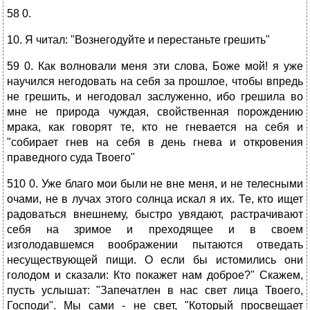
58 0.
10. Я читал: "Вознегодуйте и перестаньте грешить"
59 0. Как волновали меня эти слова, Боже мой! я уже
научился негодовать на себя за прошлое, чтобы впредь
не грешить, и негодовал заслуженно, ибо грешила во
мне не природа чуждая, свойственная порождению
мрака, как говорят те, кто не гневается на себя и
"собирает гнев на себя в день гнева и откровения
праведного суда Твоего"
510 0. Уже благо мои были не вне меня, и не телесными
очами, не в лучах этого солнца искал я их. Те, кто ищет
радоваться внешнему, быстро увядают, растрачивают
себя на зримое и преходящее и в своем
изголодавшемся воображении пытаются отведать
несуществующей пищи. О если бы истомились они
голодом и сказали: Кто покажет нам доброе?" Скажем,
пусть услышат: "Запечатлен в нас свет лица Твоего,
Господи". Мы сами - не свет, "Который просвещает