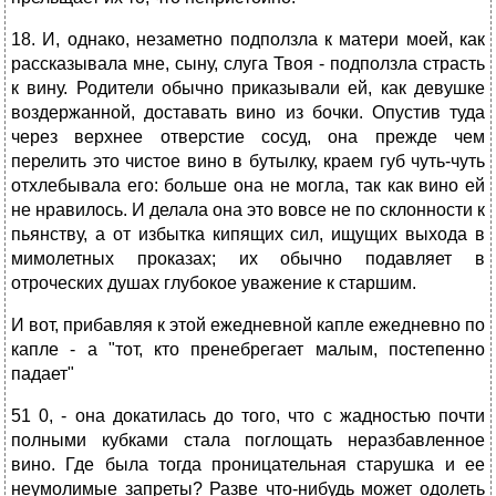
18. И, однако, незаметно подползла к матери моей, как
рассказывала мне, сыну, слуга Твоя - подползла страсть
к вину. Родители обычно приказывали ей, как девушке
воздержанной, доставать вино из бочки. Опустив туда
через верхнее отверстие сосуд, она прежде чем
перелить это чистое вино в бутылку, краем губ чуть-чуть
отхлебывала его: больше она не могла, так как вино ей
не нравилось. И делала она это вовсе не по склонности к
пьянству, а от избытка кипящих сил, ищущих выхода в
мимолетных проказах; их обычно подавляет в
отроческих душах глубокое уважение к старшим.
И вот, прибавляя к этой ежедневной капле ежедневно по
капле - а "тот, кто пренебрегает малым, постепенно
падает"
51 0, - она докатилась до того, что с жадностью почти
полными кубками стала поглощать неразбавленное
вино. Где была тогда проницательная старушка и ее
неумолимые запреты? Разве что-нибудь может одолеть