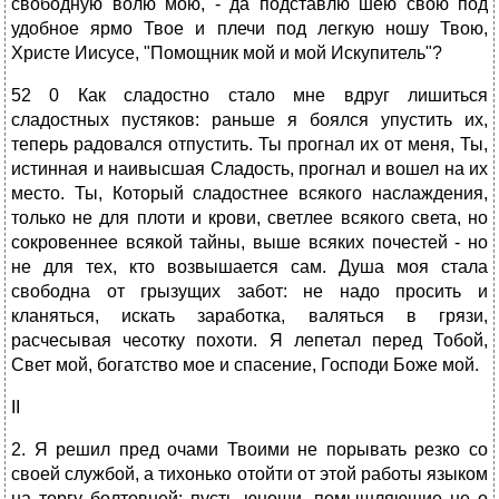
свободную волю мою, - да подставлю шею свою под
удобное ярмо Твое и плечи под легкую ношу Твою,
Христе Иисусе, "Помощник мой и мой Искупитель"?
52 0 Как сладостно стало мне вдруг лишиться
сладостных пустяков: раньше я боялся упустить их,
теперь радовался отпустить. Ты прогнал их от меня, Ты,
истинная и наивысшая Сладость, прогнал и вошел на их
место. Ты, Который сладостнее всякого наслаждения,
только не для плоти и крови, светлее всякого света, но
сокровеннее всякой тайны, выше всяких почестей - но
не для тех, кто возвышается сам. Душа моя стала
свободна от грызущих забот: не надо просить и
кланяться, искать заработка, валяться в грязи,
расчесывая чесотку похоти. Я лепетал перед Тобой,
Свет мой, богатство мое и спасение, Господи Боже мой.
II
2. Я решил пред очами Твоими не порывать резко со
своей службой, а тихонько отойти от этой работы языком
на торгу болтовней: пусть юноши, помышляющие не о