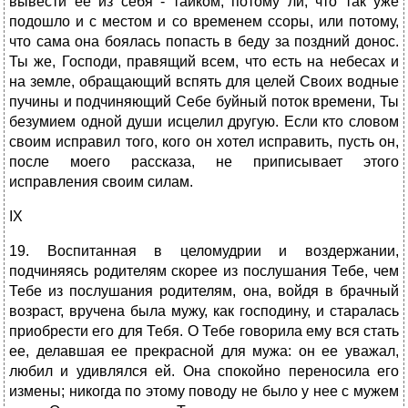
вывести ее из себя - тайком, потому ли, что так уже
подошло и с местом и со временем ссоры, или потому,
что сама она боялась попасть в беду за поздний донос.
Ты же, Господи, правящий всем, что есть на небесах и
на земле, обращающий вспять для целей Своих водные
пучины и подчиняющий Себе буйный поток времени, Ты
безумием одной души исцелил другую. Если кто словом
своим исправил того, кого он хотел исправить, пусть он,
после моего рассказа, не приписывает этого
исправления своим силам.
IX
19. Воспитанная в целомудрии и воздержании,
подчиняясь родителям скорее из послушания Тебе, чем
Тебе из послушания родителям, она, войдя в брачный
возраст, вручена была мужу, как господину, и старалась
приобрести его для Тебя. О Тебе говорила ему вся стать
ее, делавшая ее прекрасной для мужа: он ее уважал,
любил и удивлялся ей. Она спокойно переносила его
измены; никогда по этому поводу не было у нее с мужем