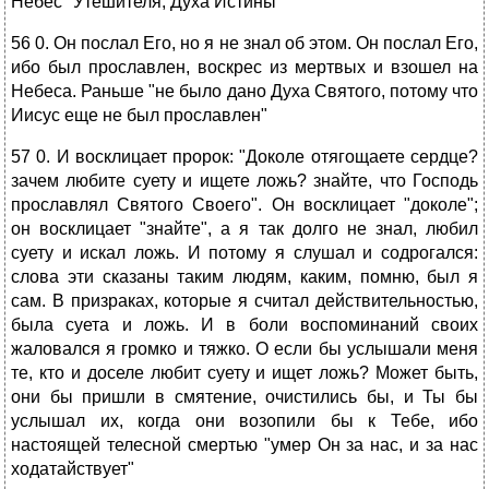
Небес "Утешителя, Духа Истины"
56 0. Он послал Его, но я не знал об этом. Он послал Его,
ибо был прославлен, воскрес из мертвых и взошел на
Небеса. Раньше "не было дано Духа Святого, потому что
Иисус еще не был прославлен"
57 0. И восклицает пророк: "Доколе отягощаете сердце?
зачем любите суету и ищете ложь? знайте, что Господь
прославлял Святого Своего". Он восклицает "доколе";
он восклицает "знайте", а я так долго не знал, любил
суету и искал ложь. И потому я слушал и содрогался:
слова эти сказаны таким людям, каким, помню, был я
сам. В призраках, которые я считал действительностью,
была суета и ложь. И в боли воспоминаний своих
жаловался я громко и тяжко. О если бы услышали меня
те, кто и доселе любит суету и ищет ложь? Может быть,
они бы пришли в смятение, очистились бы, и Ты бы
услышал их, когда они возопили бы к Тебе, ибо
настоящей телесной смертью "умер Он за нас, и за нас
ходатайствует"