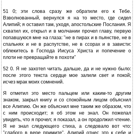
51 0; эти слова сразу же обратили его к Тебе.
Взволнованный, вернулся я на то место, где сидел
Алипий; я оставил там, уходя, апостольские Послания. Я
схватил их, открыл и в молчании прочел главу, первую
попавшуюся мне на глаза: "не в пирах и в пьянстве, не в
спальнях и не в распутстве, не в ссорах и в зависти:
облекитесь в Господа Иисуса Христа и попечение о
плоти не превращайте в похоти"
52 0. Я не захотел читать дальше, да и не нужно было:
после этого текста сердце мое залили свет и покой;
исчез мрак моих сомнений.
Я отметил это место пальцем или каким-то другим
знаком, закрыл книгу и со спокойным лицом объяснил
все Алипию. Он же объяснил мне таким же образом, что
с ним происходит; я об этом не знал. Он пожелал
увидеть, что я прочел; я показал, а он продолжил чтение.
Я не знал следующего стиха, а следовало вот что:
"слабого в вере примите". Алипий отнес это к себе и