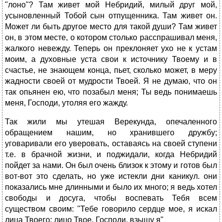
"лоно"? Там живет мой Небридий, милый друг мой,
усыновленный Тобой сын отпущенника. Там живет он.
Может ли быть другое место для такой души? Там живет
он, в этом месте, о котором столько расспрашивал меня,
жалкого невежду. Теперь он преклоняет ухо не к устам
моим, а духовные уста свои к источнику Твоему и в
счастье, не знающем конца, пьет, сколько может, в меру
жадности своей от мудрости Твоей. Я не думаю, что он
так опьянен ею, что позабыл меня; Ты ведь понимаешь
меня, Господи, утоляя его жажду.
Так жили мы утешая Верекунда, опечаленного
обращением нашим, но хранившего дружбу;
уговаривали его уверовать, оставаясь на своей ступени
т.е. в брачной жизни, и поджидали, когда Небридий
пойдет за нами. Он был очень близок к этому и готов был
вот-вот это сделать, но уже истекли дни каникул. они
показались мне длинными и было их много; я ведь хотел
свободы и досуга, чтобы воспевать Тебя всем
существом своим: "Тебе говорило сердце мое, я искал
лица Твоего; лицо Твое, Господи, взыщу я"