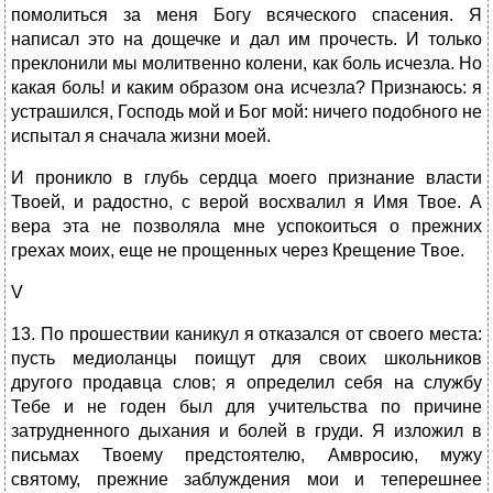
помолиться за меня Богу всяческого спасения. Я
написал это на дощечке и дал им прочесть. И только
преклонили мы молитвенно колени, как боль исчезла. Но
какая боль! и каким образом она исчезла? Признаюсь: я
устрашился, Господь мой и Бог мой: ничего подобного не
испытал я сначала жизни моей.
И проникло в глубь сердца моего признание власти
Твоей, и радостно, с верой восхвалил я Имя Твое. А
вера эта не позволяла мне успокоиться о прежних
грехах моих, еще не прощенных через Крещение Твое.
V
13. По прошествии каникул я отказался от своего места:
пусть медиоланцы поищут для своих школьников
другого продавца слов; я определил себя на службу
Тебе и не годен был для учительства по причине
затрудненного дыхания и болей в груди. Я изложил в
письмах Твоему предстоятелю, Амвросию, мужу
святому, прежние заблуждения мои и теперешнее