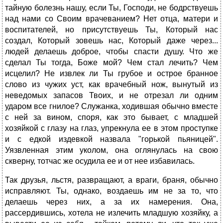
тайную болезнь нашу, если Ты, Господи, не бодрствуешь
над нами со Своим врачеванием? Нет отца, матери и
воспитателей, но присутствуешь Ты, Который нас
создал, Который зовешь нас, Который даже через...
людей делаешь доброе, чтобы спасти душу. Что же
сделал Ты тогда, Боже мой? Чем стал лечить? Чем
исцелил? Не извлек ли Ты грубое и острое бранное
слово из чужих уст, как врачебный нож, вынутый из
неведомых запасов Твоих, и не отрезал ли одним
ударом все гнилое? Служанка, ходившая обычно вместе
с ней за вином, споря, как это бывает, с младшей
хозяйкой с глазу на глаз, упрекнула ее в этом проступке
и с едкой издевкой назвала "горькой пьяницей".
Уязвленная этим уколом, она оглянулась на свою
скверну, тотчас же осудила ее и от нее избавилась.
Так друзья, льстя, развращают, а враги, браня, обычно
исправляют. Ты, однако, воздаешь им не за то, что
делаешь через них, а за их намерения. Она,
рассердившись, хотела не излечить младшую хозяйку, а