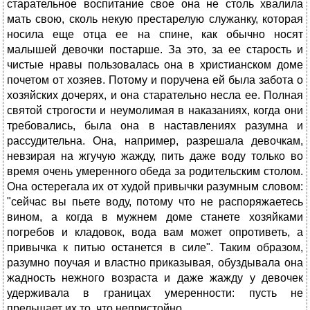
старательное воспитание свое она не столь хвалила
мать свою, сколь некую престарелую служанку, которая
носила еще отца ее на спине, как обычно носят
малышей девочки постарше. За это, за ее старость и
чистые нравы пользовалась она в христианском доме
почетом от хозяев. Потому и поручена ей была забота о
хозяйских дочерях, и она старательно несла ее. Полная
святой строгости и неумолимая в наказаниях, когда они
требовались, была она в наставлениях разумна и
рассудительна. Она, например, разрешала девочкам,
невзирая на жгучую жажду, пить даже воду только во
время очень умеренного обеда за родительским столом.
Она остерегала их от худой привычки разумным словом:
"сейчас вы пьете воду, потому что не распоряжаетесь
вином, а когда в мужнем доме станете хозяйками
погребов и кладовок, вода вам может опротиветь, а
привычка к питью останется в силе". Таким образом,
разумно поучая и властно приказывая, обуздывала она
жадность нежного возраста и даже жажду у девочек
удерживала в границах умеренности: пусть не
прельщает их то, что непристойно.