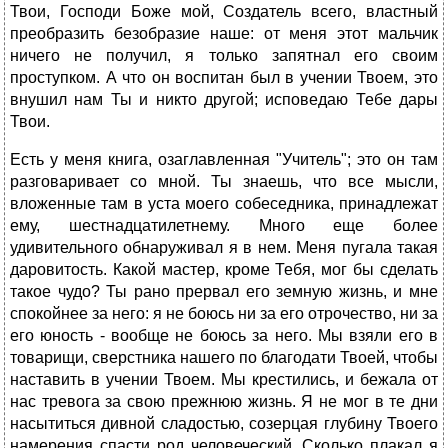
Твои, Господи Боже мой, Создатель всего, властный
преобразить безобразие наше: от меня этот мальчик
ничего не получил, я только запятнал его своим
проступком. А что он воспитан был в учении Твоем, это
внушил нам Ты и никто другой; исповедаю Тебе дары
Твои.
Есть у меня книга, озаглавленная "Учитель"; это он там
разговаривает со мной. Ты знаешь, что все мысли,
вложенные там в уста моего собеседника, принадлежат
ему, шестнадцатилетнему. Много еще более
удивительного обнаруживал я в нем. Меня пугала такая
даровитость. Какой мастер, кроме Тебя, мог бы сделать
такое чудо? Ты рано прервал его земную жизнь, и мне
спокойнее за него: я не боюсь ни за его отрочество, ни за
его юность - вообще не боюсь за него. Мы взяли его в
товарищи, сверстника нашего по благодати Твоей, чтобы
наставить в учении Твоем. Мы крестились, и бежала от
нас тревога за свою прежнюю жизнь. Я не мог в те дни
насытиться дивной сладостью, созерцая глубину Твоего
намерения спасти род человеческий. Сколько плакал я