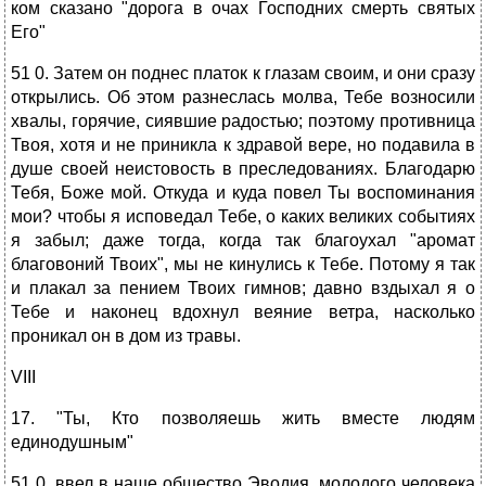
ком сказано "дорога в очах Господних смерть святых
Его"
51 0. Затем он поднес платок к глазам своим, и они сразу
открылись. Об этом разнеслась молва, Тебе возносили
хвалы, горячие, сиявшие радостью; поэтому противница
Твоя, хотя и не приникла к здравой вере, но подавила в
душе своей неистовость в преследованиях. Благодарю
Тебя, Боже мой. Откуда и куда повел Ты воспоминания
мои? чтобы я исповедал Тебе, о каких великих событиях
я забыл; даже тогда, когда так благоухал "аромат
благовоний Твоих", мы не кинулись к Тебе. Потому я так
и плакал за пением Твоих гимнов; давно вздыхал я о
Тебе и наконец вдохнул веяние ветра, насколько
проникал он в дом из травы.
VIII
17. "Ты, Кто позволяешь жить вместе людям
единодушным"
51 0, ввел в наше общество Эводия, молодого человека