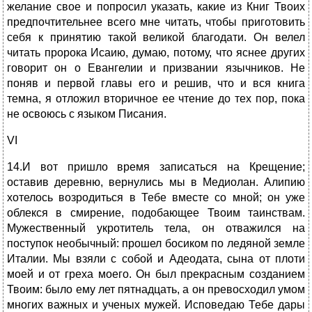
желание свое и попросил указать, какие из Книг Твоих
предпочтительнее всего мне читать, чтобы приготовить
себя к принятию такой великой благодати. Он велел
читать пророка Исаию, думаю, потому, что яснее других
говорит он о Евангелии и призвании язычников. Не
поняв и первой главы его и решив, что и вся книга
темна, я отложил вторичное ее чтение до тех пор, пока
не освоюсь с языком Писания.
VI
14.И вот пришло время записаться на Крещение;
оставив деревню, вернулись мы в Медиолан. Алипию
хотелось возродиться в Тебе вместе со мной; он уже
облекся в смирение, подобающее Твоим таинствам.
Мужественный укротитель тела, он отважился на
поступок необычный: прошел босиком по ледяной земле
Италии. Мы взяли с собой и Адеодата, сына от плоти
моей и от греха моего. Он был прекрасным созданием
Твоим: было ему лет пятнадцать, а он превосходил умом
многих важных и ученых мужей. Исповедаю Тебе дары