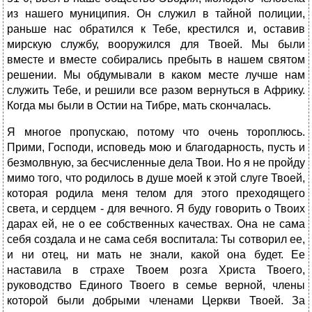
из нашего муниципия. Он служил в тайной полиции,
раньше нас обратился к Тебе, крестился и, оставив
мирскую службу, вооружился для Твоей. Мы были
вместе и вместе собирались пребыть в нашем святом
решении. Мы обдумывали в каком месте лучше нам
служить Тебе, и решили все разом вернуться в Африку.
Когда мы были в Остии на Тибре, мать скончалась.
Я многое пропускаю, потому что очень тороплюсь.
Прими, Господи, исповедь мою и благодарность, пусть и
безмолвную, за бесчисленные дела Твои. Но я не пройду
мимо того, что родилось в душе моей к этой слуге Твоей,
которая родила меня телом для этого преходящего
света, и сердцем - для вечного. Я буду говорить о Твоих
дарах ей, не о ее собственных качествах. Она не сама
себя создала и не сама себя воспитала: Ты сотворил ее,
и ни отец, ни мать не знали, какой она будет. Ее
наставила в страхе Твоем розга Христа Твоего,
руководство Единого Твоего в семье верной, члены
которой были добрыми членами Церкви Твоей. За