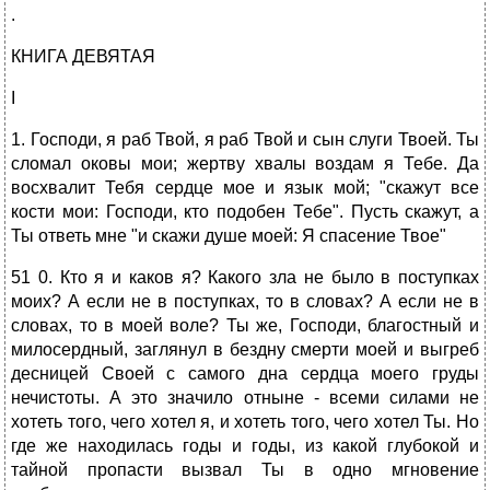
.
КНИГА ДЕВЯТАЯ
I
1. Господи, я раб Твой, я раб Твой и сын слуги Твоей. Ты
сломал оковы мои; жертву хвалы воздам я Тебе. Да
восхвалит Тебя сердце мое и язык мой; "скажут все
кости мои: Господи, кто подобен Тебе". Пусть скажут, а
Ты ответь мне "и скажи душе моей: Я спасение Твое"
51 0. Кто я и каков я? Какого зла не было в поступках
моих? А если не в поступках, то в словах? А если не в
словах, то в моей воле? Ты же, Господи, благостный и
милосердный, заглянул в бездну смерти моей и выгреб
десницей Своей с самого дна сердца моего груды
нечистоты. А это значило отныне - всеми силами не
хотеть того, чего хотел я, и хотеть того, чего хотел Ты. Но
где же находилась годы и годы, из какой глубокой и
тайной пропасти вызвал Ты в одно мгновение