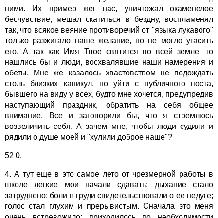
ними. Их пример жег нас, уничтожал окаменелое
бесчувствие, мешал скатиться в бездну, воспламенял
так, что всякое веяние противоречий от "языка лукавого"
только разжигало наше желание, но не могло угасить
его. А так как Имя Твое святится по всей земле, то
нашлись бы и люди, восхвалявшие наши намерения и
обеты. Мне же казалось хвастовством не подождать
столь близких каникул, но уйти с публичного поста,
бывшего на виду у всех, будто мне хочется, предупредив
наступающий праздник, обратить на себя общее
внимание. Все и заговорили бы, что я стремлюсь
возвеличить себя. А зачем мне, чтобы люди судили и
рядили о душе моей и "хулили доброе наше"?
52 0.
4. А тут еще в это самое лето от чрезмерной работы в
школе легкие мои начали сдавать: дыхание стало
затруднено; боли в груди свидетельствовали о ее недуге;
голос стал глухим и прерывистым. Сначала это меня
очень встревожило: приходилось по необходимости