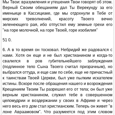
Мы Твои: вразумления и утешения Твои говорят об этом.
Верный Своим обещаниям дал Ты Верекунду за его
именьице в Кассициаке, где мы отдохнули в Тебе от
мирских треволнений, красоту Твоего вечно
зеленеющего рая, ибо отпустил ему земные грехи его
"на горе молочной, на горе Твоей, горе изобилия"
51 0.
6. А в то время он тосковал. Небридий же радовался с
нами. Хотя он еще и не был христианином и когда-то
свалился в ров губительнейшего заблуждения
(подлинное тело Сына Твоего считал призрачным), но
выбрался оттуда, и еще сам по себе, еще не причастный
к таинствам Твоей Церкви, был уже пылким искателем
истины. Вскоре после обращения нашего и возрождения
Крещением Твоим Ты разрешил его от тела; он был уже
верным христианином, служил тебе в совершенном
целомудрии и воздержании у своих в Африке и через
него весь его дом стал христианским. Теперь он живет "в
лоне Авраамовом". Что разумеется под этим словом