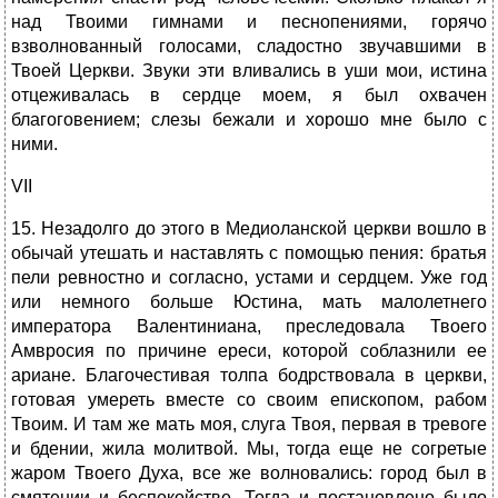
над Твоими гимнами и песнопениями, горячо
взволнованный голосами, сладостно звучавшими в
Твоей Церкви. Звуки эти вливались в уши мои, истина
отцеживалась в сердце моем, я был охвачен
благоговением; слезы бежали и хорошо мне было с
ними.
VII
15. Незадолго до этого в Медиоланской церкви вошло в
обычай утешать и наставлять с помощью пения: братья
пели ревностно и согласно, устами и сердцем. Уже год
или немного больше Юстина, мать малолетнего
императора Валентиниана, преследовала Твоего
Амвросия по причине ереси, которой соблазнили ее
ариане. Благочестивая толпа бодрствовала в церкви,
готовая умереть вместе со своим епископом, рабом
Твоим. И там же мать моя, слуга Твоя, первая в тревоге
и бдении, жила молитвой. Мы, тогда еще не согретые
жаром Твоего Духа, все же волновались: город был в
смятении и беспокойстве. Тогда и постановлено было