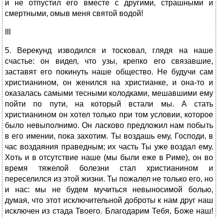
и не отпустил его вместе с другими, страшными и
смертными, омыв меня святой водой!
III
5. Верекунд изводился и тосковал, глядя на наше
счастье: он видел, что узы, крепко его связавшие,
заставят его покинуть наше общество. Не будучи сам
христианином, он женился на христианке, и она-то и
оказалась самыми тесными колодками, мешавшими ему
пойти по пути, на который встали мы. А стать
христианином он хотел только при том условии, которое
было невыполнимо. Он ласково предложил нам побыть
в его имении, пока захотим. Ты воздашь ему, Господи, в
час воздаяния праведным; их часть Ты уже воздал ему.
Хоть и в отсутствие наше (мы были еже в Риме), он во
время тяжелой болезни стал христианином и
переселился из этой жизни. Ты пожалел не только его, но
и нас: мы не будем мучиться невыносимой болью,
думая, что этот исключительной доброты к нам друг наш
исключен из стада Твоего. Благодарим Тебя, Боже наш!