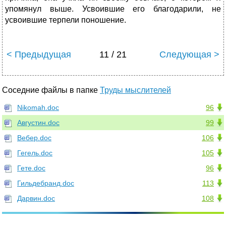
упомянул выше. Усвоившие его благодарили, не
усвоившие терпели поношение.
< Предыдущая
11 / 21
Следующая >
Соседние файлы в папке
Труды мыслителей
Nikomah.doc
96
Августин.doc
99
Вебер.doc
106
Гегель.doc
105
Гете.doc
96
Гильдебранд.doc
113
Дарвин.doc
108