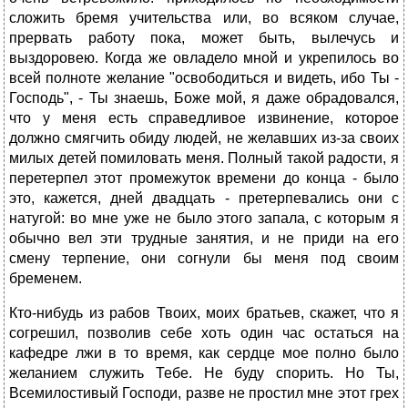
сложить бремя учительства или, во всяком случае,
прервать работу пока, может быть, вылечусь и
выздоровею. Когда же овладело мной и укрепилось во
всей полноте желание "освободиться и видеть, ибо Ты -
Господь", - Ты знаешь, Боже мой, я даже обрадовался,
что у меня есть справедливое извинение, которое
должно смягчить обиду людей, не желавших из-за своих
милых детей помиловать меня. Полный такой радости, я
перетерпел этот промежуток времени до конца - было
это, кажется, дней двадцать - претерпевались они с
натугой: во мне уже не было этого запала, с которым я
обычно вел эти трудные занятия, и не приди на его
смену терпение, они согнули бы меня под своим
бременем.
Кто-нибудь из рабов Твоих, моих братьев, скажет, что я
согрешил, позволив себе хоть один час остаться на
кафедре лжи в то время, как сердце мое полно было
желанием служить Тебе. Не буду спорить. Но Ты,
Всемилостивый Господи, разве не простил мне этот грех