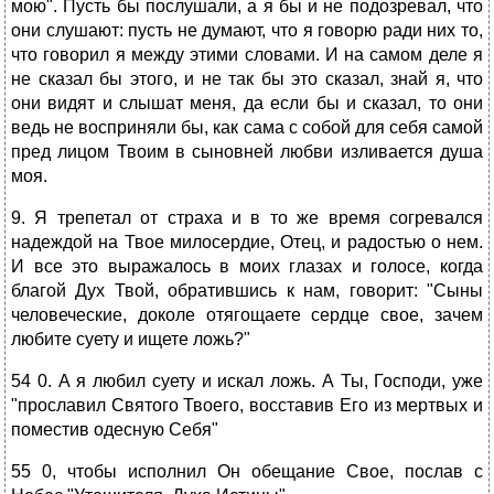
мою". Пусть бы послушали, а я бы и не подозревал, что
они слушают: пусть не думают, что я говорю ради них то,
что говорил я между этими словами. И на самом деле я
не сказал бы этого, и не так бы это сказал, знай я, что
они видят и слышат меня, да если бы и сказал, то они
ведь не восприняли бы, как сама с собой для себя самой
пред лицом Твоим в сыновней любви изливается душа
моя.
9. Я трепетал от страха и в то же время согревался
надеждой на Твое милосердие, Отец, и радостью о нем.
И все это выражалось в моих глазах и голосе, когда
благой Дух Твой, обратившись к нам, говорит: "Сыны
человеческие, доколе отягощаете сердце свое, зачем
любите суету и ищете ложь?"
54 0. А я любил суету и искал ложь. А Ты, Господи, уже
"прославил Святого Твоего, восставив Его из мертвых и
поместив одесную Себя"
55 0, чтобы исполнил Он обещание Свое, послав с