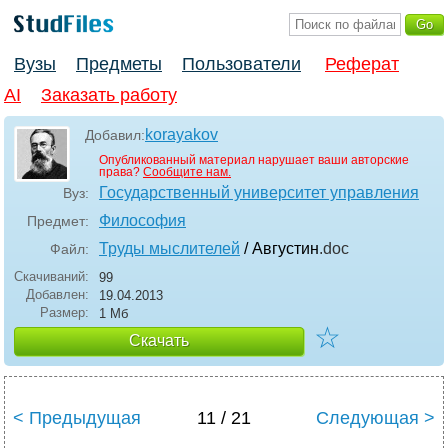
Вузы
Предметы
Пользователи
Реферат
AI
Заказать работу
korayakov
Добавил:
Опубликованный материал нарушает ваши авторские
права?
Сообщите нам.
Государственный университет управления
Вуз:
Философия
Предмет:
Труды мыслителей
/ Августин
.doc
Файл:
Скачиваний:
99
Добавлен:
19.04.2013
Размер:
1 Мб
☆
Скачать
< Предыдущая
11 / 21
Следующая >