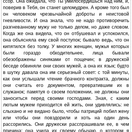
ссор. Она ожидала, что Ты умилосердишься над ним, и,
поверив в Тебя, он станет целомудрен. А кроме того был
он человеком чрезвычайной доброты и неистовой
гневливости. И она знала, что не надо противоречить
разгневанному мужу не только делом, но даже словом.
Когда же она видела, что он отбушевал и успокоился,
она объясняла ему свой поступок; бывало ведь, что он
кипятился без толку. У многих женщин, мужья которых
были гораздо обходительнее, лица бывали
обезображены синяками от пощечин; в дружеской
беседе обвиняли они своих мужей, а она их язык; будто
в шутку давала она им серьезный совет: с той минуты,
как они услышали чтение брачного контракта, должны
они считать его документом, превратившим их в
служанок; памятуя о своем положении, не должны они
заноситься перед своими господами. Зная, с каким
лютым мужем приходится ей жить, они удивлялись: не
слыхано и не видано было, чтобы патриций побил жену
или чтобы они повздорили и хоть на один день
рассорились. Они дружески расспрашивали ее, в чем
причина; она учила их своему обычаю, о котором я