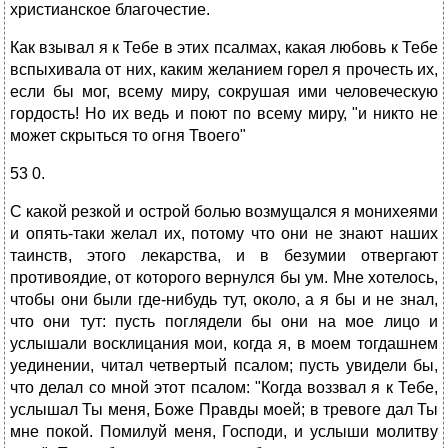
христианское благочестие.
Как взывал я к Тебе в этих псалмах, какая любовь к Тебе
вспыхивала от них, каким желанием горел я прочесть их,
если бы мог, всему миру, сокрушая ими человеческую
гордость! Но их ведь и поют по всему миру, "и никто не
может скрыться то огня Твоего"
53 0.
С какой резкой и острой болью возмущался я монихеями
и опять-таки желал их, потому что они не знают наших
таинств, этого лекарства, и в безумии отвергают
противоядие, от которого вернулся бы ум. Мне хотелось,
чтобы они были где-нибудь тут, около, а я бы и не знал,
что они тут: пусть поглядели бы они на мое лицо и
услышали восклицания мои, когда я, в моем тогдашнем
уединении, читал четвертый псалом; пусть увидели бы,
что делал со мной этот псалом: "Когда воззвал я к Тебе,
услышал Ты меня, Боже Правды моей; в тревоге дал Ты
мне покой. Помилуй меня, Господи, и услыши молитву