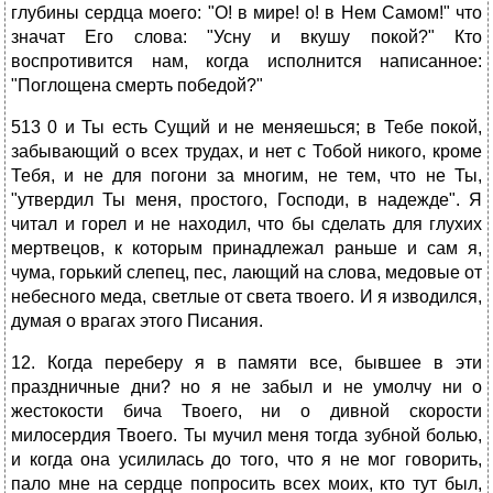
глубины сердца моего: "О! в мире! о! в Нем Самом!" что
значат Его слова: "Усну и вкушу покой?" Кто
воспротивится нам, когда исполнится написанное:
"Поглощена смерть победой?"
513 0 и Ты есть Сущий и не меняешься; в Тебе покой,
забывающий о всех трудах, и нет с Тобой никого, кроме
Тебя, и не для погони за многим, не тем, что не Ты,
"утвердил Ты меня, простого, Господи, в надежде". Я
читал и горел и не находил, что бы сделать для глухих
мертвецов, к которым принадлежал раньше и сам я,
чума, горький слепец, пес, лающий на слова, медовые от
небесного меда, светлые от света твоего. И я изводился,
думая о врагах этого Писания.
12. Когда переберу я в памяти все, бывшее в эти
праздничные дни? но я не забыл и не умолчу ни о
жестокости бича Твоего, ни о дивной скорости
милосердия Твоего. Ты мучил меня тогда зубной болью,
и когда она усилилась до того, что я не мог говорить,
пало мне на сердце попросить всех моих, кто тут был,