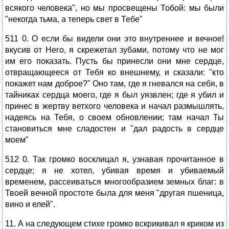
всякого человека", но мы просвещены Тобой: мы были
"некогда тьма, а теперь свет в Тебе"
511 0. О если бы видели они это внутреннее и вечное!
вкусив от Него, я скрежетал зубами, потому что не мог
им его показать. Пусть бы принесли они мне сердце,
отвращающееся от Тебя ко внешнему, и сказали: "кто
покажет нам доброе?" Оно там, где я гневался на себя, в
тайниках сердца моего, где я был уязвлен; где я убил и
принес в жертву ветхого человека и начал размышлять,
надеясь на Тебя, о своем обновлении; там начал Ты
становиться мне сладостен и "дал радость в сердце
моем"
512 0. Так громко восклицал я, узнавая прочитанное в
сердце; я не хотел, убивая время и убиваемый
временем, рассеиваться многообразием земных благ: в
Твоей вечной простоте была для меня "другая пшеница,
вино и елей".
11. А на следующем стихе громко вскрикивал я криком из