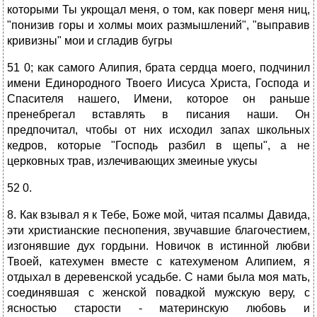
которыми Ты укрощал меня, о том, как поверг меня ниц,
"понизив горы и холмы моих размышлений", "выправив
кривизны" мои и сгладив бугры
51 0; как самого Алипия, брата сердца моего, подчинил
имени Единородного Твоего Иисуса Христа, Господа и
Спасителя нашего, Имени, которое он раньше
пренебрегал вставлять в писания наши. Он
предпочитал, чтобы от них исходил запах школьных
кедров, которые "Господь разбил в щепы", а не
церковных трав, излечивающих змеиные укусы
52 0.
8. Как взывал я к Тебе, Боже мой, читая псалмы Давида,
эти христианские песнопения, звучавшие благочестием,
изгонявшие дух гордыни. Новичок в истинной любви
Твоей, катехумен вместе с катехуменом Алипием, я
отдыхал в деревенской усадьбе. С нами была моя мать,
соединявшая с женской повадкой мужскую веру, с
ясностью старости - материнскую любовь и