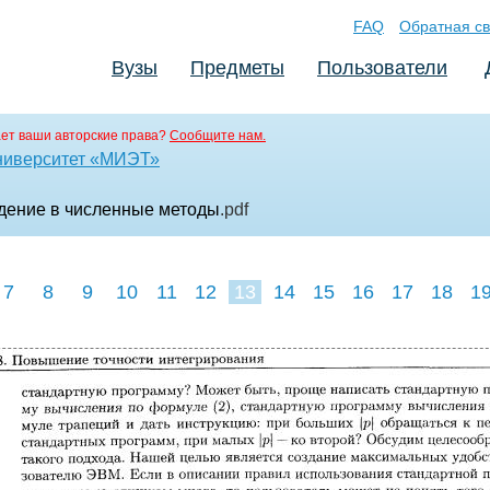
FAQ
Обратная св
Вузы
Предметы
Пользователи
ет ваши авторские права?
Сообщите нам.
ниверситет «МИЭТ»
едение в численные методы
.pdf
7
8
9
10
11
12
13
14
15
16
17
18
1