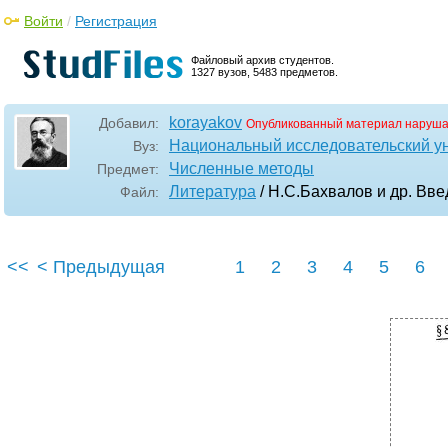
Войти
/
Регистрация
Файловый архив студентов.
1327 вузов, 5483 предметов.
korayakov
Добавил:
Опубликованный материал наруша
Национальный исследовательский у
Вуз:
Численные методы
Предмет:
Литература
/ Н.С.Бахвалов и др. Вв
Файл:
<<
< Предыдущая
1
2
3
4
5
6