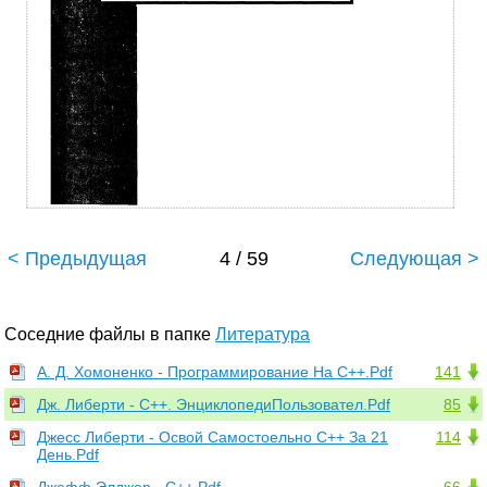
< Предыдущая
4 / 59
Следующая >
Соседние файлы в папке
Литература
А. Д. Хомоненко - Программирование На C++.Pdf
141
Дж. Либерти - С++. ЭнциклопедиПользовател.Pdf
85
Джесс Либерти - Освой Самостоельно C++ За 21
114
День.Pdf