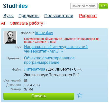
Вузы
Предметы
Пользователи
Реферат
AI
Заказать работу
korayakov
Добавил:
Опубликованный материал нарушает ваши авторские
права?
Сообщите нам.
Национальный исследовательский
Вуз:
университет «МИЭТ»
Объектно ориентированное
Предмет:
программирование
Литература
/ Дж. Либерти - С++.
Файл:
ЭнциклопедиПользовател
.Pdf
Скачиваний:
85
Добавлен:
16.04.2013
Размер:
37 Мб
☆
Скачать