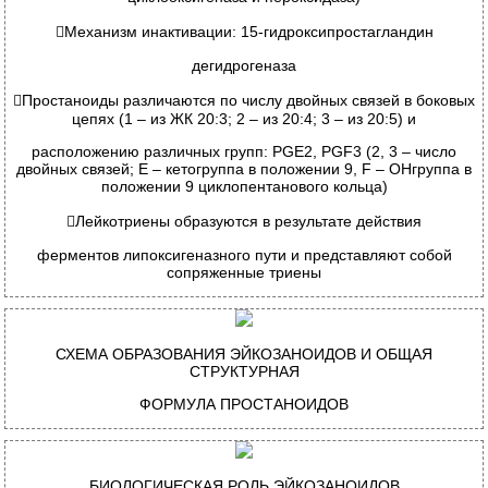

Механизм инактивации:
15-гидроксипростагландин
дегидрогеназа

Простаноиды различаются по числу двойных связей в боковых
цепях (1 – из ЖК 20:3; 2 – из 20:4; 3 – из 20:5) и
расположению различных групп: PGЕ
2
, PGF
3
(2, 3 – число
двойных связей; Е – кетогруппа в положении 9, F – ОНгруппа в
положении 9 циклопентанового кольца)

Лейкотриены образуются в результате действия
ферментов липоксигеназного пути
и представляют собой
сопряженные триены
С
ХЕМА ОБРАЗОВАНИЯ ЭЙКОЗАНОИДОВ И ОБЩАЯ
СТРУКТУРНАЯ
ФОРМУЛА ПРОСТАНОИДОВ
Б
ИОЛОГИЧЕСКАЯ РОЛЬ ЭЙКОЗАНОИДОВ