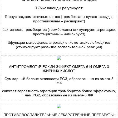

Эйкозаноиды регулируют:

тонус гладкомышечных клеток (тромбоксаны сужают сосуды,
простациклины – расширяют)

активность тромбоцитов (тромбоксаны стимулируют агрегацию,
простациклины – ингибируют)

функции макрофагов, агрегацию, хемотаксис лейкоцитов
(стимулируют развитие воспалительной реакции)
А
НТИТРОМБОТИЧЕСКИЙ ЭФФЕКТ ОМЕГА
-6
И ОМЕГА
-3
ЖИРНЫХ КИСЛОТ
Суммарный баланс активности PG3, образованных из омега-3
ЖК
снижает вероятность агрегации тромбоцитов более эффективно,
чем PG2, образованные из омега-6 ЖК
П
РОТИВОВОСПАЛИТЕЛЬНЫЕ ЛЕКАРСТВЕННЫЕ ПРЕПАРАТЫ
: