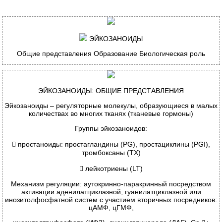
Э
ЙКОЗАНОИДЫ
Общие представления Образование Биологическая роль
Э
ЙКОЗАНОИДЫ
:
ОБЩИЕ ПРЕДСТАВЛЕНИЯ
Эйкозаноиды – регуляторные молекулы, образующиеся в малых
количествах во многих тканях (тканевые гормоны)
Группы эйкозаноидов:

простаноиды:
простагландины (PG), простациклины (PGI),
тромбоксаны (TX)

лейкотриены
(LT)
Механизм регуляции: аутокринно-паракринный посредством
активации аденилатциклазной, гуанилатциклазной или
инозитолфосфатной систем с участием вторичных посредников:
цАМФ, цГМФ,