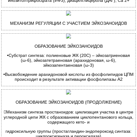
инозитолтрифосфата (ИФ
3
), диацилглицерола (ДАГ), Са
2+
М
ЕХАНИЗМ РЕГУЛЯЦИИ С УЧАСТИЕМ ЭЙКОЗАНОИДОВ
О
БРАЗОВАНИЕ ЭЙКОЗАНОИДОВ
•
Субстрат синтеза: полиеновые ЖК (20С) – эйкозатриеновая
(ω-6),
эйкозатетраеновая
(арахидоновая, ω-6),
эйкозапентаеновая (ω-3)
•
Высвобождение арахидоновой кислоты из фосфолипидов ЦПМ
происходит в результате активации фосфолипазы А2
О
БРАЗОВАНИЕ ЭЙКОЗАНОИДОВ
(
ПРОДОЛЖЕНИЕ
)

Механизм синтеза простаноидов: циклизация участка в центре
углеродной цепи ЖК с образованием циклопентанового кольца,
содержащего кето- и
гидроксильную группы
(
простагландин-эндопероксид синтаза:
циклооксигеназа и пероксидаза
)