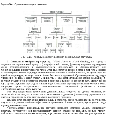
Баринов В.А. «Организационное проектирование»
Рис. 2.14.
Глобально ориентированная региональная структура
3. Смешанная (гибридная) структура
(Mixed Structure, Mixed Overlay),
где наряду с
акцентом на определенный продукт (географический регион, функции) встроены структурные
связи территориального и функционального (продуктового и функционального или
территориального и продуктового) типов. Этот вид структур возник в связи с тем, что у каждой
из вышеперечисленных структур можно отметить сильные и слабые стороны, не существует ни
одной оргструктуры, которую можно было бы считать идеальной. Организационная структура
управления должна соответствовать конкретным условиям функционирования компании. У
крупных объектов они достаточно сложны и разнообразны и им не способна быть адекватной ни
одна организационная структура в чистом виде. Смешанная структура в настоящее время очень
популярна среди американских транснациональных корпораций (особенно с сильно
диверсифицированной деятельностью).
Мы охарактеризовали применение дивизиональных структур на уровне компании, но
хотелось бы отметить, что в самих производственных отделениях (дивизионах) управление, как
правило, строится на основе линейно-функционального принципа.
Подводя итог рассмотрения дивизиональных структур, особо подчеркнем их достоинства,
недостатки и условия наиболее эффективного применения. В качестве преимуществ данного вида
структур можно назвать:
*
использование дивизиональных структур позволяет компании уделять конкретному
продукту, потребителю или географическому региону столько же внимания, сколько уделяет
небольшая специализированная компания, в результате чего возможно быстрее реагировать на