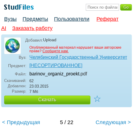
Вузы
Предметы
Пользователи
Реферат
AI
Заказать работу
Upload
Добавил:
Опубликованный материал нарушает ваши авторские
права?
Сообщите нам.
Челябинский Государственный Университет
Вуз:
[НЕСОРТИРОВАННОЕ]
Предмет:
barinov_organiz_proekt
.pdf
Файл:
Скачиваний:
62
Добавлен:
23.03.2015
Размер:
7 Мб
☆
Скачать
< Предыдущая
5 / 22
Следующая >