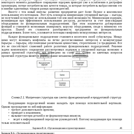
некоторого момента дальнейшее сокращение издержек приводит уже к ослаблению и дистрофии
организации, потере потребительских качеств товара, за которые потребитель выбрал именно его
в линейке однотипных товаров разных производителей.
Вместе с тем новый импульс развитию предприятия дает более Полное и комплексное
использование его потенциала. Этот путь основан на минимизации упущенной выгоды — выгоды,
не полученной вследствие не использования той или иной возможности. Минимизация издержек,
возникающая при эффективном использовании ресурсов, достигается за счет консолидации
оборудования по функциональным подразделениям. При этом исключается дублирование
функций и становится возможным планировать загрузку оборудования, сводя к минимуму его
простои. Платой это становится разобщенность предприятия по функциональным
подразделениям. Более того, усиливается потенциал конфликта межгрупповых интересов.
Каждое функциональное подразделение становится носителем своей субкультуры. Между
ними могут возникать конфликты на почве рассогласованных интересов и межкультурные
барьеры — барьеры, обусловленные различными ценностями, стереотипами ] и традициями. Все
это не способствует слаженной работе различных функциональных подразделений. Решение
задачи комплексного сокращения рассмотренных издержек и упущенной выгоды возможно в
рамках проектной структуры, как приведено на схеме 2.1. Одним из ключевых вопросов
проектной структуры является формирование механизма координации.
Схема 2.1.
Матричная структура как синтез функциональной и продуктовой структур
Координацию подразделений можно наладить при помощи исполнительной вертикали.
Однако прохождение по ней информации:
•
требует дополнительного времени;
•
приводит к искажениям;
•
вызывает потерю деталей и не формализуемых нюансов;
•
ведет к информационной перегрузке руководителей. Поэтому координация при помощи
только исполнительной
Баринов В.А. «Организационное проектирование»
46
Баринов В.А. «Организационное проектирование»