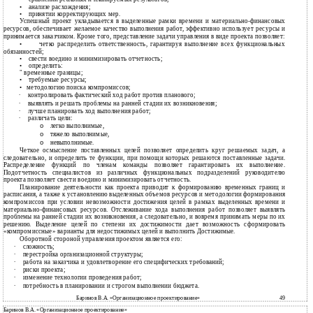
•
анализе расхождения;
•
принятии корректирующих мер.
Успешный проект укладывается в выделенные рамки времени и материально-финансовых
ресурсов, обеспечивает желаемое качество выполнения работ, эффективно использует ресурсы и
принимается заказчиком. Кроме того, представление задачи управления в виде проекта позволяет:
•
четко распределить ответственность, гарантируя выполнение всех функциональных
обязанностей;
•
свести воедино и минимизировать отчетность;
•
определить:
" временные границы;
•
требуемые ресурсы;
•
методологию поиска компромиссов;
∙
контролировать фактический ход работ против планового;
∙
выявлять и решать проблемы на ранней стадии их возникновения;
∙
лучше планировать ход выполнения работ;
∙
различать цели:
легко выполнимые,
o
тяжело выполнимые,
o
невыполнимые.
o
Четкое осмысление поставленных целей позволяет определить круг решаемых задач, а
следовательно, и определить те функции, при помощи которых решаются поставленные задачи.
Распределение функций по членам команды позволяет гарантировать их выполнение.
Подотчетность специалистов из различных функциональных подразделений руководителю
проекта позволяет свести воедино и минимизировать отчетность.
Планирование деятельности как проекта приводит к формированию временных границ и
расписания, а также к установлению выделенных объемов ресурсов и методологии формирования
компромиссов при условии невозможности достижения целей в рамках выделенных времени и
материально-финансовых ресурсов. Отслеживание хода выполнения работ позволяет выявлять
проблемы на ранней стадии их возникновения, а следовательно, и вовремя принимать меры по их
решению. Выделение целей по степени их достижимости дает возможность сформировать
«компромиссные» варианты для недостижимых целей и выполнить Достижимые.
Оборотной стороной управления проектом является его:
∙
сложность;
∙
перестройка организационной структуры;
∙
работа на заказчика и удовлетворение его специфических требований;
∙
риски проекта;
∙
изменение технологии проведения работ;
∙
потребность в планировании и строгом выполнении бюджета.
Баринов В.А. «Организационное проектирование»
49
Баринов В.А. «Организационное проектирование»