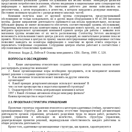
предоставляемый филиалами уровень обслуживания как весьма низкий. Менеджеры филиалов
представляли потребителям (магазинам, обычно входившим в национальные цепи супермаркетов)
информацию о выполнении работ. По окончании рабочего дня звонки записывались на
автоответчики, а затем передавались в агентство, в котором находились дежурные инженеры..
Постоянно возникали трудности с распределением запасных частей.
Компания получила заказ от крупной группы супермаркетов, предусматривавший
обслуживание не только холодильного, но и других видов оборудования в 40 из 200 магазинов
группы. Данное направление деятельности оценивается как весьма привлекательное, поскольку
небольшие фирмы не имеют возможности обеспечить соответствующий уровень обслуживания.
Управленцы компании весьма заинтересованы в реализации нового проекта, но одно из условий
контракта предполагает организацию компанией единого центра для работы с заявками всех
магазинов группы независимо от их места расположения.
Contracting Services
анализирует
возможность использования такого центра для всех операций, но окончательное решение пока не
принято. Используемые в центрах по приему заказов интегрированные информационные системы
позволяют выводить на мониторы информацию о заказчике во время ответа оператора и
переключать телефонные соединения. Сотрудники центров обычно работают в соответствии с
обусловленными технологиями правилами.
Источник:
Бодди Д., Пейтон Р. Основы менеджмента. СПб.: Питер, 1999. С. 520.
ВОПРОСЫ К ОБСУЖДЕНИЮ
1.
Какие альтернативы относительно создания единого центра приема заказов может
рассматривать руководство компании?
2.
Какие организационные меры необходимо предпринять, если менеджмент компании
примет решение о создании единого сервисного центра?
3.
Как изменение технологии может повлиять на другие элементы
организации?
4.
Какой принцип департаментализации использует компания? В
чем состоят преимущества и недостатки принятой структуры?
5.
Охарактеризуйте степень централизации компании в начале
1997 г. Какой степенью автономии обладал менеджер филиала?
Каковы преимущества и недостатки?
2.3. ПРОЕКТНАЯ СТРУКТУРА УПРАВЛЕНИЯ
Проектная структура управления относится к категории адаптивных (гибких, органических)
организационных структур. Для них характерны отсутствие бюрократической регламентации
деятельности органов управления, детального разделения труда по видам работ, размытость
уровней управления и небольшое их количество, гибкость структуры управления,
децентрализация принятия решений, индивидуальная ответственность каждого работника за
общие результаты деятельности.
Кроме того, адаптивные организационные структуры, как правило, характеризуются