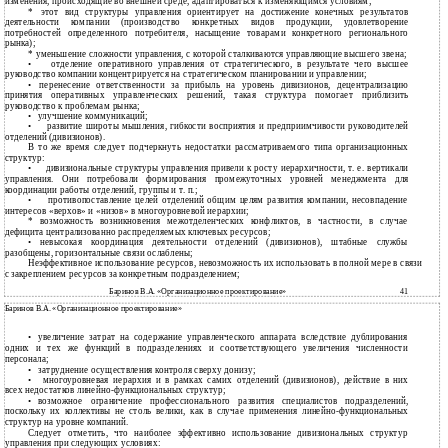
изменения, происходящие во внешней среде, адаптироваться к изменяющимся условиям;
*
этот вид структуры управления ориентирует на достижение конечных результатов
деятельности компании (производство конкретных видов продукции, удовлетворение
потребностей определенного потребителя, насыщение товарами конкретного регионального
рынка);
*
уменьшение сложности управления, с которой сталкиваются управляющие высшего звена;
•
отделение оперативного управления от стратегического, в результате чего высшее
руководство компании концентрируется на стратегическом планировании и управлении;
•
перенесение ответственности за прибыль на уровень дивизионов, децентрализацию
принятия оперативных управленческих решений, такая структура помогает приблизить
руководство к проблемам рынка;
•
улучшение коммуникаций;
•
развитие широты мышления, гибкости восприятия и предприимчивости руководителей
отделений (дивизионов).
В то же время следует подчеркнуть недостатки рассматриваемого типа организационных
структур:
•
дивизиональные структуры управления привели к росту иерархичности, т. е. вертикали
управления. Они потребовали формирования промежуточных уровней менеджмента для
координации работы отделений, группы и т. п.;
•
противопоставление целей отделений общим целям развития компании, несовпадение
интересов «верхов» и «низов» в многоуровневой иерархии;
* возможность возникновения межотделенческих конфликтов, в частности, в случае
дефицита централизованно распределяемых ключевых ресурсов;
•
невысокая координация деятельности отделений (дивизионов), штабные службы
разобщены, горизонтальные связи ослаблены;
Неэффективное использование ресурсов, невозможность их использовать в полной мере в связи
с
закреплением ресурсов за конкретным подразделением;
Баринов В.А. «Организационное проектирование»
41
Баринов В.А. «Организационное проектирование»
•
увеличение затрат на содержание управленческого аппарата вследствие дублирования
одних и тех же функций в подразделениях и соответствующего увеличения численности
персонала;
•
затруднение осуществления контроля сверху донизу;
•
многоуровневая иерархия и в рамках самих отделений (дивизионов), действие в них
всех недостатков
линейно-функциональных структур;
•
возможное ограничение профессионального развития специалистов подразделений,
поскольку их коллективы не столь велики, как в случае применения
линейно-функциональных
структур на уровне компаний.
Следует отметить, что наиболее эффективно использование дивизиональных структур
управления при следующих условиях: