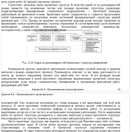
всем ходом работ по каждому крупному проекту.
Существует несколько типов проектных структур. В качестве одной из их разновидностей
можно привести так называемые чистые или сводные проектные структуры управления,
подразумевающие формирование специального подразделения — проектной команды,
работающей на временной основе. Временная группа специалистов в сущности представляет
собой уменьшенную по масштабам копию постоянной функциональной структуры данной
компании (рис. 2.15). Правда, на практике эти проектные команды редко находят отражение на
формальных схемах организационных структур управления. В состав временных групп включают
необходимых специалистов: инженеров, бухгалтеров, руководителей производства,
исследователей, а также специалистов по управлению.
Р
. 2.15.
Одна из разновидностей проектных структур управления
ИС
Руководитель проекта наделяется проектными полномочиями (полной властью и правами
контроля в рамках конкретного проекта). Руководитель отвечает за все виды деятельности от
начала до полного завершения проекта или какой-либо его части. В его функции входят
определение концепции и целей проектного управления, формирование проектной структуры,
распределение задач между специалистами, планирование и организация выполнения работ,
координация действий
Баринов В.А. «Организационное проектирование»
44
Баринов В.А. «Организационное проектирование»
исполнителей. Ему полностью подчинены все члены команды и все выделенные для этой цели
ресурсы. В число проектных полномочий руководителя проекта входит ответственность за
планирование проекта, за составление графика и ход выполнения работ, за расходование
выделенных ресурсов, в том числе и за материальное поощрение работающих. После завершения
работ по проекту структура распадается, а персонал переходит в новую проектную структуру
или возвращается на свою постоянную должность (при контрактной работе — увольняется).
Чисто проектные структуры, как правило, используются для Решения каких-либо особенно
крупномасштабных задач. В случае менее крупных проектов затраты на дублирование уже
существующих в компании служб в проектной структуре управления становятся
нерациональными. В таких относительно небольших проектах его руководитель может выступать