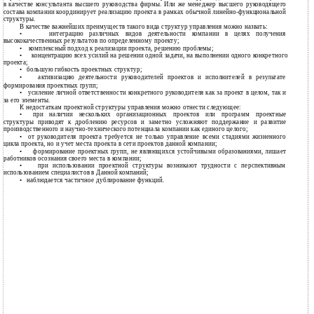
в качестве консультанта высшего руководства фирмы. Или же менеджер высшего руководящего
состава компании координирует реализацию проекта в рамках обычной линейно-функциональной
структуры.
В качестве важнейших преимуществ такого вида структур управления можно назвать:
•
интеграцию различных видов деятельности компании в целях получения
высококачественных результатов по определенному проекту;
•
комплексный подход к реализации проекта, решению проблемы;
•
концентрацию всех усилий на решении одной задачи, на выполнении одного конкретного
проекта;
•
большую гибкость проектных структур;
•
активизацию деятельности руководителей проектов и исполнителей в результате
формирования проектных групп;
•
усиление личной ответственности конкретного руководителя как за проект в целом, так и
за его элементы.
К недостаткам проектной структуры управления можно отнести следующее:
•
при наличии нескольких организационных проектов или программ проектные
структуры приводят к дроблению ресурсов и заметно усложняют поддержание и развитие
производственного и
научно-технического потенциала компании как единого целого;
•
от руководителя проекта требуется не только управление всеми стадиями жизненного
цикла проекта, но и учет места проекта в сети проектов данной компании;
•
формирование проектных групп, не являющихся устойчивыми образованиями, лишает
работников осознания своего места в компании;
•
при использовании проектной структуры возникают трудности с перспективным
использованием специалистов в Данной компаний;
•
наблюдается частичное дублирование функций.