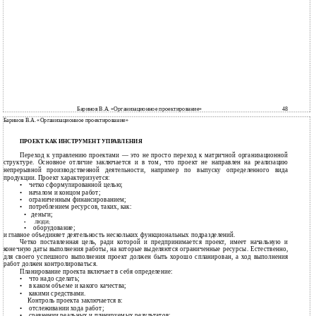
Баринов В.А. «Организационное проектирование»
48
Баринов В.А. «Организационное проектирование»
ПРОЕКТ КАК ИНСТРУМЕНТ УПРАВЛЕНИЯ
Переход к управлению проектами — это не просто переход к матричной организационной
структуре. Основное отличие заключается и в том, что проект не направлен на реализацию
непрерывной производственной деятельности, например по выпуску определенного вида
продукции. Проект характеризуется:
•
четко сформулированной целью;
•
началом и концом работ;
•
ограниченным финансированием;
•
потреблением ресурсов, таких, как:
•
деньги;
•
ЛЮДИ;
•
оборудование;
и
главное объединяет деятельность нескольких функциональных подразделений.
Четко поставленная цель, ради которой и предпринимается проект, имеет начальную и
конечную даты выполнения работы, на которые выделяются ограниченные ресурсы. Естественно,
для своего успешного выполнения проект должен быть хорошо спланирован, а ход выполнения
работ должен контролироваться.
Планирование проекта включает в себя определение:
•
что надо сделать;
•
в каком объеме и какого качества;
•
какими средствами.
Контроль проекта заключается в:
•
отслеживании хода работ;
•
сравнении реальных и планируемых результатов;