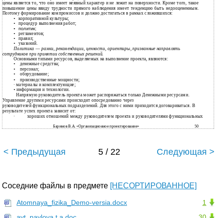
цены является то, что оно имеет неявный характер и не лежит на поверхности. Кроме того, такое
повышение цены ввиду трудности прямого наблюдения имеет тенденцию быть недооцененным.
Поэтому формирование компромиссов и должно достигаться в рамках сложившихся:
•
корпоративной культуры;
•
процедур выполнения работ;
политик;
•
•
регламентов;
•
правил;
•
указаний.
Политика
—
рамки, рекомендации, ценности, ориентиры, призванные направлять
сотрудников при принятии собственных решений.
Основными типами ресурсов, выделяемых на выполнение проекта, являются:
•
денежные средства;
•
персонал;
•
оборудование;
•
производственные мощности;
∙ материалы и комплектующие;
• информация и технологии.
Напрямую руководитель проекта может распоряжаться только Денежными ресурсами.
Управление другими ресурсами происходит опосредованно через
руководителей функциональных подразделений. Для этого с ними приходится договариваться. В
результате успех проекта зависит от:
∙
хороших отношений между руководителем проекта и руководителями функциональных
Баринов В.А. «Организационное проектирование»
50
< Предыдущая
5 / 22
Следующая >
Соседние файлы в предмете
[НЕСОРТИРОВАННОЕ]
Atomnaya_fizika_Demo-versia.docx
1
avt_pavlova t.a.doc
30