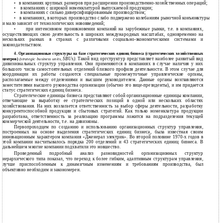
•
в компаниях крупных размеров при расширении
производственно-хозяйственных операций;
•
в компаниях с широкой номенклатурой выпускаемой продукции;
•
в компаниях с сильно диверсифицированным производством;
•
в компаниях, в которых производство слабо подвержено колебаниям рыночной конъюнктуры
и
мало зависит от технологических нововведений;
•
при интенсивном проникновении компаний на зарубежные рынки, т.е. в компаниях,
осуществляющих свою деятельность в широких международных масштабах, одновременно на
нескольких рынках в странах с различными
социально-экономическими системами и
законодательством.
4. Организационные структуры на базе стратегических единиц бизнеса (стратегических хозяйственных
SBUs).
Такой вид оргструктур представляет наиболее развитый вид
центров)
(strategic business units,
дивизиональных структур управления. Они применяются в компаниях в случае наличия у них
большого числа самостоятельных отделений близкого профиля деятельности. В этом случае для
координации их работы создаются специальные промежуточные управленческие органы,
располагаемые между отделениями и высшим руководителем. Данные органы возглавляются
заместителями высшего руководства организации (обычно это
вице-президенты),
и им придается
статус стратегических единиц бизнеса.
Стратегические единицы бизнеса представляют собой организационные единицы компании,
отвечающие за выработку ее стратегических позиций в одной или нескольких областях
хозяйствования. На них возлагается ответственность за выбор сферы деятельности, разработку
конкурентоспособной продукции и сбытовых стратегий. Как только номенклатура продукции
разработана, ответственность за реализацию программы ложится на подразделения текущей
коммерческой деятельности, т.е. на дивизионы.
Первопроходцем по созданию и использованию организационных структур управления,
построенных на основе выделения стратегических единиц бизнеса, была известная своим
инновационным характером компания «Дженерал электрик». Во второй половине 1970-х годов в
этой компании насчитывалось порядка 200 отделений и 43 стратегических единиц бизнеса. В
дальнейшем многие компании подхватили это новшество.
Проведенный подробный анализ разновидностей организационных структур
иерархического типа показал, что переход к более гибким, адаптивным структурам управления,
лучше приспособленным к динамичным изменениям и требованиям производства, был
объективно необходим и закономерен.