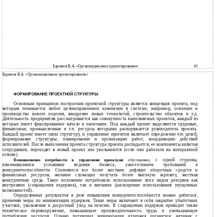
Баринов В.А. «Организационное проектирование»
45
Баринов В.А. «Организационное проектирование»
ФОРМИРОВАНИЕ ПРОЕКТНОЙ СТРУКТУРЫ
Основным принципом построения проектной структуры является концепция проекта, под
которым понимается любое целенаправленное изменение в системе, например, освоение и
производство нового изделия, внедрение новых технологий, строительство объектов и т.д.
Деятельность предприятия рассматривается как совокупность выполняемых проектов, каждый из
которых имеет фиксированное начало и окончание. Под каждый проект выделяются трудовые,
финансовые, промышленные и т.п. ресурсы которыми распоряжается руководитель проекта.
Каждый проект имеет свою структуру, и управление проектом включает определение его целей,
формирование структуры, планирование и организацию работ, координацию действий
исполнителей. После выполнения проекта структура проекта распадается, ее компоненты включая
сотрудников, переходят в новый проект или увольняются (если они работали на контрактной
основе).
с одной стороны,
Возникновение потребности в управлении проектами
обусловлено,
изменившимися условиями ведения бизнеса, ужесточением требований к
конкурентоспособности. Становится все более жестким: дефицит оборотных средств и
финансовых ресурсов, желание служащих получать более высокую зарплату, жесткая
конкурентная среда. Такое положение потребовало использование всех видов резервов как
внутренних (сокращения издержек), так и внешних (расширение использования упущенных
возможностей).
Определенных результатов в деле повышения конкурентоспособности можно добиться,
применяя меры по минимизации издержек. Такие меры включают в себя закрытие убыточных
участков, увольнения и досрочный уход на пенсию. К сокращению издержек приводит также
техническое перевооружение, повышающее производительность труда и уменьшающее
потребление ресурсов. Однако потенциал минимизации издержек органичен: начиная с