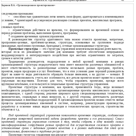
Баринов В.А. «Организационное проектирование»
43
Баринов В.А. «Организационное проектирование»
следующими признаками:
•
способностью сравнительно легко менять свою форму, адаптироваться к изменяющимся
условиям; * ориентацией на ускоренную реализацию сложных проектов, комплексных программ,
решение
сложных проблем;
•
ограниченным действием во времени, т.е. формированием на временной основе на
период решения проблемы, выполнения проекта, программы;
* созданием временных органов управления.
К разновидностям структур адаптивного типа можно отнести проектные, матричные,
программно-целевые, проблемно-целевые, структуры, основанные на групповом подходе
(командные, проблемно-групповые, бригадные), сетевые организационные структуры.
Проектные структуры
— это структуры управления комплексными видами деятельности,
которые из-за их решающего значения для компании требуют обеспечения непрерывного
координирующего и интегрирующего воздействия при жестких ограничениях по затратам,
срокам и качеству работ.
Традиционно руководитель подразделения в любой крупной компании в рамках
организационной структуры иерархического типа имеет множество различных обязанностей и
несет ответственность за разнообразные аспекты нескольких разных программ, проблем,
проектов, видов продукции и услуг. Неизбежно, что в этих условиях даже хороший руководитель
будет на какие-то виды деятельности обращать больше внимания, а на другие — меньше. В
результате невозможность учесть все особенности, все детали проектов может привести к самым
серьезным последствиям. Поэтому для того, чтобы управлять проектами, прежде всего
крупномасштабными, и используются специальные проектные структуры управления.
Проектные структуры в компании, как правило, применяются тогда, когда возникает
необходимость разработать и осуществить организационные проекты комплексного характера,
охватывающие, с одной стороны, решение широкого круга специализированных технических,
экономических, социальных и иных вопросов, и, с другой стороны, деятельность различных
функциональных и линейных подразделений. К организационным проектам можно отнести любые
процессы целенаправленных изменений в системе, например, реконструкцию производства,
разработку и освоение новых видов продукции и технологических процессов, строительство
объектов и т.д.
Под проектной структурой управления понимается временная структура, создаваемая
для решения конкретной комплексной задачи (разработки проекта и его реализации). Смысл
проектной структуры управления состоит в том, чтобы собрать в одну команду самых
квалифицированных сотрудников разных профессий для осуществления сложного проекта в
установленные сроки с заданным уровнем качества и в рамках выделенных для этой цели
материальных, финансовых и трудовых ресурсов.
Проектная структура управления предполагает обеспечение централизованного управления