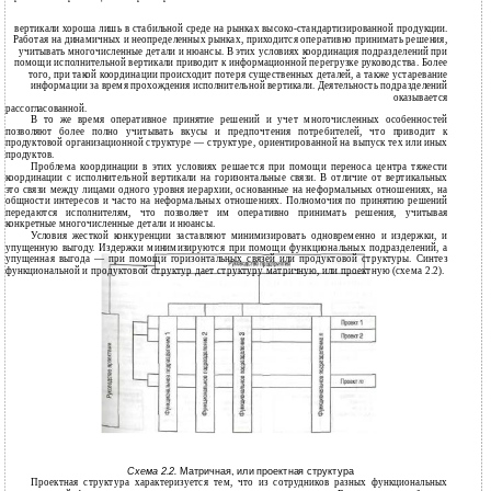
вертикали хороша лишь в стабильной среде на рынках высоко-стандартизированной продукции.
Работая на динамичных и неопределенных рынках, приходится оперативно принимать решения,
учитывать многочисленные детали и нюансы. В этих условиях координация подразделений при
помощи исполнительной вертикали приводит к информационной перегрузке руководства. Более
того, при такой координации происходит потеря существенных деталей, а также устаревание
информации за время прохождения исполнительной вертикали. Деятельность подразделений
оказывается
рассогласованной.
В то же время оперативное принятие решений и учет многочисленных особенностей
позволяют более полно учитывать вкусы и предпочтения потребителей, что приводит к
продуктовой организационной структуре — структуре, ориентированной на выпуск тех или иных
продуктов.
Проблема координации в этих условиях решается при помощи переноса центра тяжести
координации с исполнительной вертикали на горизонтальные связи. В отличие от вертикальных
это связи между лицами одного уровня иерархии, основанные на неформальных отношениях, на
общности интересов и часто на неформальных отношениях. Полномочия по принятию решений
передаются исполнителям, что позволяет им оперативно принимать решения, учитывая
конкретные многочисленные детали и нюансы.
Условия жесткой конкуренции заставляют минимизировать одновременно и издержки, и
упущенную выгоду. Издержки минимизируются при помощи функциональных подразделений, а
упущенная выгода — при помощи горизонтальных связей или продуктовой структуры. Синтез
функциональной и продуктовой структур дает структуру матричную, или проектную (схема 2.2).
Схема 2.2.
Матричная, или проектная структура
Проектная структура характеризуется тем, что из сотрудников разных функциональных