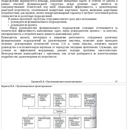
подразделений формируются команды, решающие конкретные задачи. В отличие от работы в
рамках обычной функциональной структуры целью решения задач является не
совершенствование технической или иной специальной эффективности, а удовлетворение
рыночной потребности, оплачиваемой конкретным заказчиком. Задачи, вызванные рыночными
потребностями, как правило, имеют междисциплинарный характер и требуют сплоченной работы
специалистов из различных подразделений.
В рамках проектной структуры сотрудники имеют сразу двух начальников:
•
руководителя функционального подразделения;
•
руководителя проекта.
Перед руководителем функционального подразделения служащие отчитываются за
техническую эффективность выполняемых задач, перед руководителем проекта— за качество,
своевременность и потребительную ценность выполняемых работ.
Руководитель проекта, интегрируя и направляя деятельность сотрудников различных
функциональных подразделений на удовлетворение заказчика, позволяет шире проводить
политику делегирования полномочий (схема 2.3) и, таким образом, избавлять высшее
руководство и исполнительную вертикаль от перегрузки текущими проблемами. Служащие, при
условии их эффективной координации, решают текущие проблемы самостоятельно.
Непосредственно взаимодействуя с заказчиком, они лучше разбираются во многочисленных
подробностях удовлетворения их потребности.
Баринов В.А. «Организационное проектирование»
47
Баринов В.А. «Организационное проектирование»