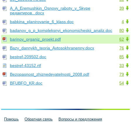
A_A_Eremushkin_Osnovy_raboty_v_Skype
39
редактиров...docx
babkina_planirovanie_6_klass.doc
4
badanov_g_p_kompleksnyi_ekonomicheskii_analiz.doc
80
barinov_organiz_proekt.pdf
62
Bazy_dannykh_teoria_Avtosokhranenny.docx
76
bestref-209502.doc
85
bestref-43152.rtf
33
Bezopasnost_zhiznedeyatelnosti_2008.pdf
79
BFUBFO_KR.doc
54
Помощь
Обратная связь
Вопросы и предложения