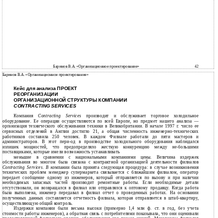
Баринов В.А. «Организационное проектирование»
42
Баринов В.А. «Организационное проектирование»
Кейс для анализа ПРОЕКТ
РЕОРГАНИЗАЦИИ
ОРГАНИЗАЦИОННОЙ СТРУКТУРЫ КОМПАНИИ
CONTRACTING SERVICES
Компания
Contracting Services
производит и обслуживает торговое холодильное
оборудование. Ее операции осуществляются по всей Европе, но предмет нашего анализа —
организация технического обслуживания техники в Великобритании. В начале 1997 г. число ее
сервисных отделений в Англии достигло 21, а общая численность инженерно-технических
работников составила 250 человек. В каждом Филиале работали до пяти мастеров и
администраторов. В этот пери-од в производстве холодильного оборудования наблюдался
излишек мощностей, что предопределяло жесткую конкуренцию между не-большими
поставщиками, которые имели возможность устанавливать
меньшие в сравнении с национальными компаниями цены. Величина издержек
обслуживания во многом была связана с контрактной организацией деятельности филиалов
Contracting Services. В ко
мпании была принята следующая процедура: в случае возникновения
технических проблем менеджер супермаркета связывается с ближайшим филиалом, оператор
передает сообщение одному из инженеров, который отправляется по вызову и при наличии
необходимых запасных частей производит ремонтные работы. Если необходимые детали
отсутствовали, он возвращался в филиал или отправлялся к оптовому продавцу. Когда работа
была выполнена, инженер передавал в филиал отчет о проведенных работах. На основании
полученных данных составляется отчетность филиала, которая отправляется в штаб-квартиру,
осуществляющую общий контроль.
Издержки компании были весьма высоки (примерно 1,4 млн ф. ст. в год, без учета
стоимости работы инженеров), а обратная связь с потребителями показывала, что они оценивали