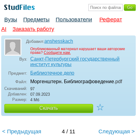
Вузы
Предметы
Пользователи
Реферат
AI
Заказать работу
anshesskach
Добавил:
Опубликованный материал нарушает ваши авторские
права?
Сообщите нам.
Санкт-Петербургский государственный
Вуз:
институт культуры
Библиотечное дело
Предмет:
Моргенштерн. Библиографоведение
.pdf
Файл:
Скачиваний:
97
Добавлен:
07.09.2023
Размер:
4 Мб
☆
Скачать
< Предыдущая
4 / 11
Следующая >