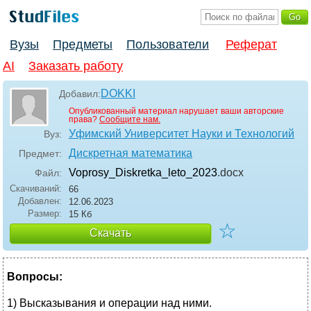
Вузы
Предметы
Пользователи
Реферат
AI
Заказать работу
DOKKI
Добавил:
Опубликованный материал нарушает ваши авторские
права?
Сообщите нам.
Уфимский Университет Науки и Технологий
Вуз:
Дискретная математика
Предмет:
Voprosy_Diskretka_leto_2023
.docx
Файл:
Скачиваний:
66
Добавлен:
12.06.2023
Размер:
15 Кб
☆
Скачать
Вопросы:
1) Высказывания и операции над ними.