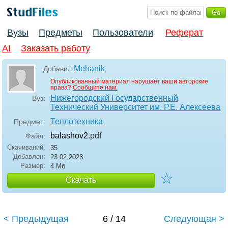
Вузы
Предметы
Пользователи
Реферат
AI
Заказать работу
Mehanik
Добавил:
Опубликованный материал нарушает ваши авторские
права?
Сообщите нам.
Нижегородский Государственный
Вуз:
Технический Университет им. Р.Е. Алексеева
Теплотехника
Предмет:
balashov2
.pdf
Файл:
Скачиваний:
35
Добавлен:
23.02.2023
Размер:
4 Мб
☆
Скачать
< Предыдущая
6 / 14
Следующая >