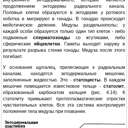
продолжением энтодермы радиального канала.
Половые клетки образуются в эктодерме у ротового
хоботка и мигрируют в гонады. В гонадах происходит
мейотическое деление. Медузы раздельнополы; у
каждой особи образуется только один тип клеток - либо
подвижные
сперматозоиды
со жгутиками, либо
сферические
яйцеклетки
. Гаметы выходят наружу в
результате разрыва стенки гонады. Медуза после этого
погибает.
У основания щупалец, прилегающих к радиальным
каналам, находятся эктодермальные мешочки,
заполненные жидкостью. Это -
статоцисты
. В каждом
мешочке помещается известковое тельце -
статолит
,
образованный карбонатом кальция (рис. 4.14). К
статолиту примыкают протоплазматические отростки
чувствительных клеток. Вся эта система контролирует
положение тела медузы при плавании.