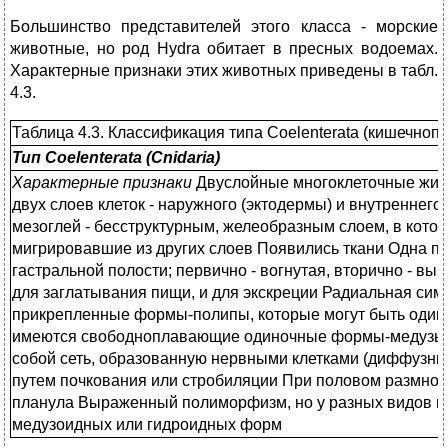
Большинство представителей этого класса - морские
животные, но род Hydra обитает в пресных водоемах.
Характерные признаки этих животных приведены в табл.
4.3.
Таблица 4.3. Классификация типа Coelenterata (кишечноп
Тип Coelenterata (Cnidaria)
Характерные признаки
Двуслойные многоклеточные живот
двух слоев клеток - наружного (эктодермы) и внутреннего
мезоглей - бесструктурным, желеобразным слоем, в котор
мигрировавшие из других слоев Появились ткани Одна по
гастральной полости; первично - вогнутая, вторично - вы
для заглатывания пищи, и для экскреции Радиальная си
прикрепленные формы-полипы, которые могут быть один
имеются свободноплавающие одиночные формы-медузы 
собой сеть, образованную нервными клетками (диффузны
путем почкования или стробиляции При половом размноже
планула Выраженный полиморфизм, но у разных видов м
медузоидных или гидроидных форм