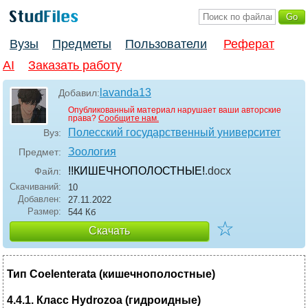
Вузы
Предметы
Пользователи
Реферат
AI
Заказать работу
lavanda13
Добавил:
Опубликованный материал нарушает ваши авторские
права?
Сообщите нам.
Полесский государственный университет
Вуз:
Зоология
Предмет:
!!КИШЕЧНОПОЛОСТНЫЕ!
.docx
Файл:
Скачиваний:
10
Добавлен:
27.11.2022
Размер:
544 Кб
☆
Скачать
Тип Coelenterata (кишечнополостные)
4.4.1. Класс Hydrozoa (гидроидные)