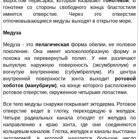
выростом перисарка, который называют
гонотекой
. В
гонотеке со стороны свободного конца бластостиля
имеется отверстие. Через это отверстие
отпочковывающиеся медузы выходят в открытое море.
Медуза
Медуза - это
пелагическая
форма обелии, ее половое
поколение. Она имеет колоколообразную форму и
похожа на перевернутый полип. У нее различают
выпуклую наружную поверхность (эксумбреллум) и
вогнутую внутреннюю (субумбреллум). Из центра
внутренней поверхности зонта выходит
ротовой
хоботок (манубриум)
, на конце которого расположено
ротовое отверстие, окруженное четырьмя лопастями.
Все тело медузы снаружи покрывает эктодерма. Ротовое
отверстие ведет в глотку, переходящую в желудок.
Четыре радиальных канала отходят от желудка по
направлению к краю зонта, где они соединяются
кольцевым каналом. Глотка, желудок и каналы выстланы
энтодермой, в которой находится большое число