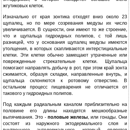
жгутиковых клеток.
Изначально от края зонтика отходят вниз около 23
щупалец, но по мере созревания медузы их число
увеличивается. В сущности, они имеют то же строение,
что и щупальца гидроидных полипов, с той лишь
разницей, что у основания щупалец медузы имеются
утолщения, в которых скапливаются интерстициальные
клетки. Эти клетки обычно замещают утраченные или
поврежденные стрекательные клетки. Щупальца
помогают направлять добычу в рот, при этом край зонта
сжимается, образуя складки, направленные внутрь, и
щупальца склоняются к ротовому отверстию. В
остальном процесс пищеварения не отличается от
такового у гидроидных полипов.
Под каждым радиальным каналом приблизительно на
половине его длины находятся мешкообразные
выпячивания. Это -
половые железы
, или гонады. Они
состоят из наружного эктодермального слоя и
внутреннего энтодермального, который является