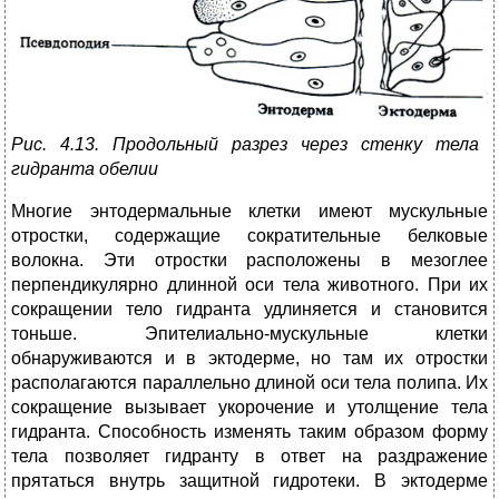
Рис. 4.13. Продольный разрез через стенку тела
гидранта обелии
Многие энтодермальные клетки имеют мускульные
отростки, содержащие сократительные белковые
волокна. Эти отростки расположены в мезоглее
перпендикулярно длинной оси тела животного. При их
сокращении тело гидранта удлиняется и становится
тоньше. Эпителиально-мускульные клетки
обнаруживаются и в эктодерме, но там их отростки
располагаются параллельно длиной оси тела полипа. Их
сокращение вызывает укорочение и утолщение тела
гидранта. Способность изменять таким образом форму
тела позволяет гидранту в ответ на раздражение
прятаться внутрь защитной гидротеки. В эктодерме