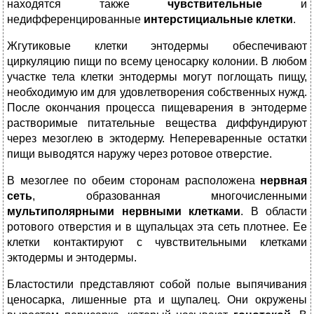
находятся также
чувствительные
и
недифференцированные
интерстициальные клетки
.
Жгутиковые клетки энтодермы обеспечивают
циркуляцию пищи по всему ценосарку колонии. В любом
участке тела клетки энтодермы могут поглощать пищу,
необходимую им для удовлетворения собственных нужд.
После окончания процесса пищеварения в энтодерме
растворимые питательные вещества диффундируют
через мезоглею в эктодерму. Непереваренные остатки
пищи выводятся наружу через ротовое отверстие.
В мезоглее по обеим сторонам расположена
нервная
сеть
, образованная многочисленными
мультиполярными нервными клетками
. В области
ротового отверстия и в щупальцах эта сеть плотнее. Ее
клетки контактируют с чувствительными клетками
эктодермы и энтодермы.
Бластостили представляют собой полые выпячивания
ценосарка, лишенные рта и щупалец. Они окружены