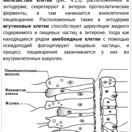
Железистые клетки
(рис. 4.13), расположенные в
энтодерме, секретируют в энтерон протеолитические
ферменты, и там начинается внеклеточное
пищеварение. Расположенные также в энтодерме
жгутиковые клетки
способствуют циркуляции жидкого
содержимого и пищевых частиц в энтероне, тогда как
находящиеся рядом
амебоидные клетки
с помощью
псевдоподий фагоцитируют пищевые частицы, и
процесс пищеварения заканчивается у них во
внутриклеточных вакуолях.