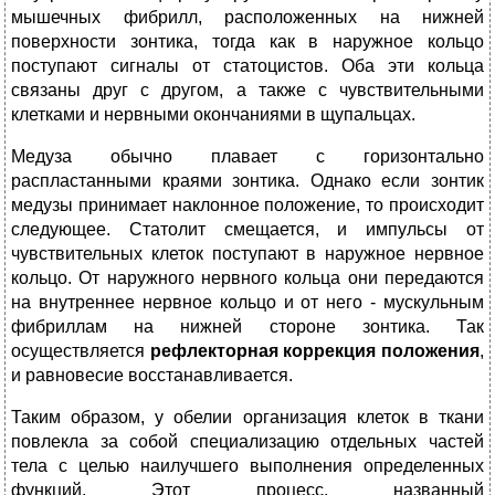
мышечных фибрилл, расположенных на нижней
поверхности зонтика, тогда как в наружное кольцо
поступают сигналы от статоцистов. Оба эти кольца
связаны друг с другом, а также с чувствительными
клетками и нервными окончаниями в щупальцах.
Медуза обычно плавает с горизонтально
распластанными краями зонтика. Однако если зонтик
медузы принимает наклонное положение, то происходит
следующее. Статолит смещается, и импульсы от
чувствительных клеток поступают в наружное нервное
кольцо. От наружного нервного кольца они передаются
на внутреннее нервное кольцо и от него - мускульным
фибриллам на нижней стороне зонтика. Так
осуществляется
рефлекторная коррекция положения
,
и равновесие восстанавливается.
Таким образом, у обелии организация клеток в ткани
повлекла за собой специализацию отдельных частей
тела с целью наилучшего выполнения определенных
функций. Этот процесс, названный