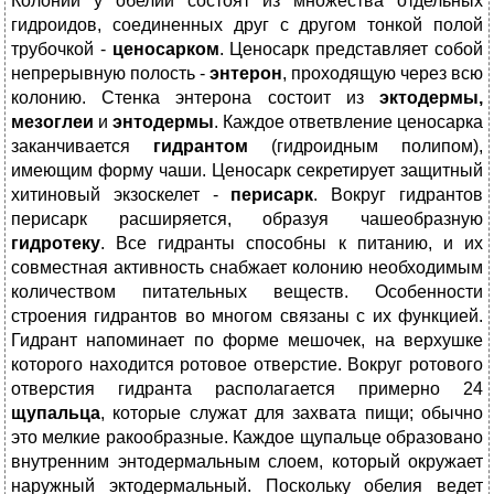
Колонии у обелии состоят из множества отдельных
гидроидов, соединенных друг с другом тонкой полой
трубочкой -
ценосарком
. Ценосарк представляет собой
непрерывную полость -
энтерон
, проходящую через всю
колонию. Стенка энтерона состоит из
эктодермы,
мезоглеи
и
энтодермы
. Каждое ответвление ценосарка
заканчивается
гидрантом
(гидроидным полипом),
имеющим форму чаши. Ценосарк секретирует защитный
хитиновый экзоскелет -
перисарк
. Вокруг гидрантов
перисарк расширяется, образуя чашеобразную
гидротеку
. Все гидранты способны к питанию, и их
совместная активность снабжает колонию необходимым
количеством питательных веществ. Особенности
строения гидрантов во многом связаны с их функцией.
Гидрант напоминает по форме мешочек, на верхушке
которого находится ротовое отверстие. Вокруг ротового
отверстия гидранта располагается примерно 24
щупальца
, которые служат для захвата пищи; обычно
это мелкие ракообразные. Каждое щупальце образовано
внутренним энтодермальным слоем, который окружает
наружный эктодермальный. Поскольку обелия ведет