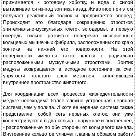
прижимается к ротовому хоботку, и вода с силой
выталкивается из-под зонтика назад. Животное при этом
получает реактивный толчок и продвигается вперед.
Происходит это благодаря сокращению отростков
эпителиально-мускульных клеток эктодермы, в первую
очередь сильно развитых поперечно исчерченных
кольцевых мышечных фибрилл, расположенных по краю
зонтика на нижней его поверхности. На этой
поверхности имеются также клетки с радиально
расположенными мускульными отростками. Зонтик
медузы возвращается в исходное состояние за счет
упругости толстого слоя мезоглеи, заполняющей
внутреннее пространство животного.
Для координации всех процессов жизнедеятельности
медузе необходима более сложно устроенная нервная
система, чем у полипа. И хотя ее нервная система также
представляет собой сеть нервных клеток, они уже
концентрируются в два кольца - наружное и внутреннее,
- расположенные по обе стороны от кольцевого канала.
Внутреннее кольцо регулирует главным образом работу