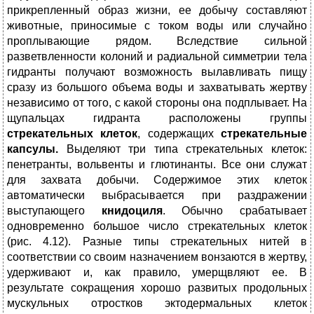
прикрепленный образ жизни, ее добычу составляют
животные, приносимые с током воды или случайно
проплывающие рядом. Вследствие сильной
разветвленности колоний и радиальной симметрии тела
гидранты получают возможность вылавливать пищу
сразу из большого объема воды и захватывать жертву
независимо от того, с какой стороны она подплывает. На
щупальцах гидранта расположены группы
стрекательных клеток
, содержащих
стрекательные
капсулы.
Выделяют три типа стрекательных клеток:
пенетранты, вольвенты и глютинанты. Все они служат
для захвата добычи. Содержимое этих клеток
автоматически выбрасывается при раздражении
выступающего
книдоциля
. Обычно срабатывает
одновременно большое число стрекательных клеток
(рис. 4.12). Разные типы стрекательных нитей в
соответствии со своим назначением вонзаются в жертву,
удерживают и, как правило, умерщвляют ее. В
результате сокращения хорошо развитых продольных
мускульных отростков эктодермальных клеток