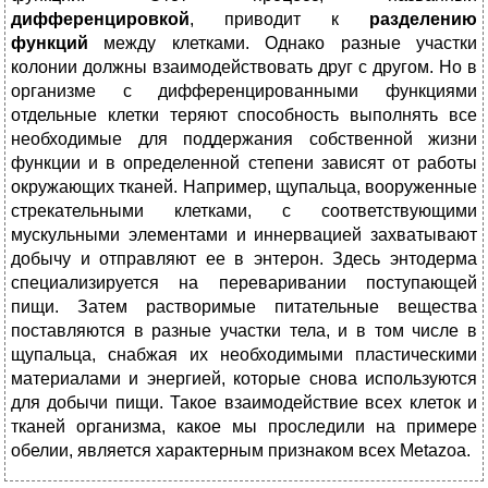
дифференцировкой
, приводит к
разделению
функций
между клетками. Однако разные участки
колонии должны взаимодействовать друг с другом. Но в
организме с дифференцированными функциями
отдельные клетки теряют способность выполнять все
необходимые для поддержания собственной жизни
функции и в определенной степени зависят от работы
окружающих тканей. Например, щупальца, вооруженные
стрекательными клетками, с соответствующими
мускульными элементами и иннервацией захватывают
добычу и отправляют ее в энтерон. Здесь энтодерма
специализируется на переваривании поступающей
пищи. Затем растворимые питательные вещества
поставляются в разные участки тела, и в том числе в
щупальца, снабжая их необходимыми пластическими
материалами и энергией, которые снова используются
для добычи пищи. Такое взаимодействие всех клеток и
тканей организма, какое мы проследили на примере
обелии, является характерным признаком всех Metazoa.