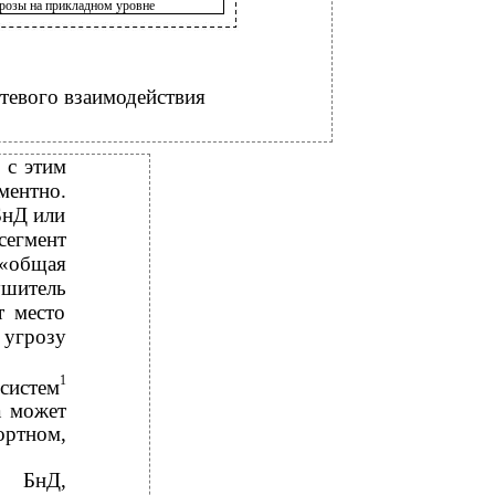
розы на прикладном уровне
тевого взаимодействия
 с этим
ментно.
БнД или
сегмент
 «общая
ушитель
т место
 угрозу
1
систем
а может
ртном,
в БнД,