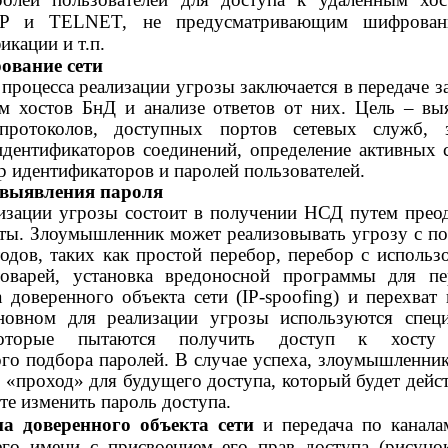
TP и TELNET, не предусматривающим шифровани
кации и т.п.
ование сети
процесса реализации угрозы заключается в передаче з
м хостов БнД и анализе ответов от них. Цель – вы
протоколов, доступных портов сетевых служб, з
дентификаторов соединений, определение активных 
р идентификаторов и паролей пользователей.
 выявления пароля
изации угрозы состоит в получении НСД путем прео
ты. Злоумышленник может реализовывать угрозу с 
одов, таких как простой перебор, перебор с использ
оварей, установка вредоносной программы для пе
 доверенного объекта сети (IP-spoofing) и перехват 
основном для реализации угрозы используются спец
которые пытаются получить доступ к хосту
ого подбора паролей. В случае успеха, злоумышленни
я «проход» для будущего доступа, который будет дейст
сте изменить пароль доступа.
на доверенного объекта сети
и передача по канала
го имени с присвоением его прав доступа (рисунок