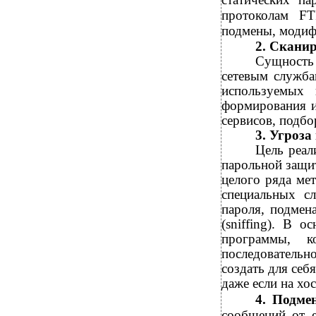
протоколам F
подмены, модифи
2. Сканир
Сущность 
сетевым служба
используемых 
формирования и
сервисов, подбо
3. Угроза
Цель реал
парольной защи
целого ряда мет
специальных сл
пароля, подмена
(sniffing). В 
программы, 
последовательн
создать для себ
даже если на хо
4. Подме
сообщений от е