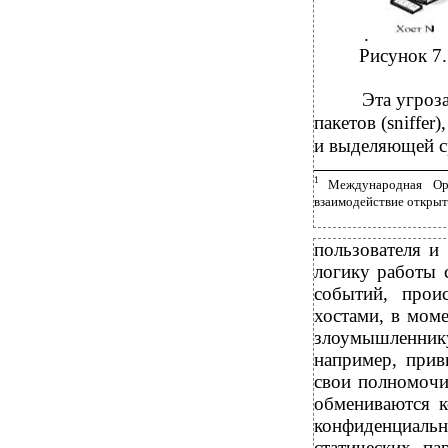
.
Рисунок 7.
Эта угроз
пакетов (sniffer
и выделяющей ср
1
Международная Ор
взаимодействие открыты
пользователя и
логику работы с
событий, прои
хостами, в мом
злоумышленник
например, прив
свои полномочи
обмениваются к
конфиденциал
статических па