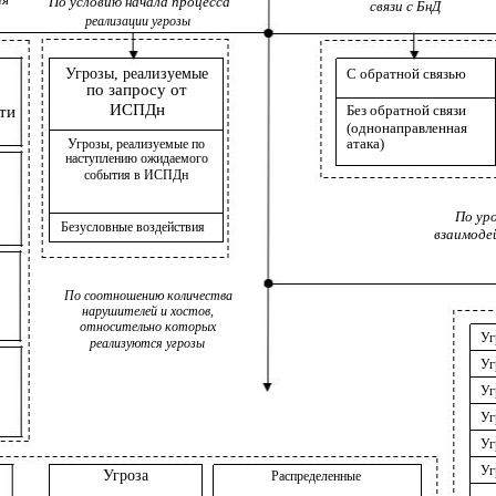
По условию начала процесса
связи с БнД
реализации угрозы
Угрозы, реализуемые
С обратной связью
по запросу от
ИСПДн
Без обратной связи
ти
(однонаправленная
атака)
Угрозы, реализуемые по
наступлению ожидаемого
события в ИСПДн
По ур
Безусловные воздействия
взаимоде
По соотношению количества
нарушителей и хостов,
относительно которых
Уг
реализуются угрозы
Уг
Уг
Уг
Уг
Уг
Угроза
Распределенные