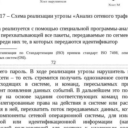
17 – Схема реализации угрозы «Анализ сетевого траф
а реализуется с помощью специальной программы-ана
), перехватывающей все пакеты, передаваемые по сегмен
еди них те, в которых передаются идентификатор
ганизация по Стандартизации (ISO) приняла стандарт ISO 7498, оп
х систем (OSI).
72
 его пароль. В ходе реализации угрозы нарушитель 
ети – то есть стремится получить однозначное соотв
сходящих в системе, и команд, пересылаемых пр
ент появления данных событий. В дальнейшем это по
у на основе задания соответствующих команд по
илегированные права на действия в системе или ра
я в ней, перехватить поток передаваемых данных, к
омпоненты сетевой операционной системы, для изв
ьной или идентификационной информации (нап
ролей пользователей для доступа к удаленным хо