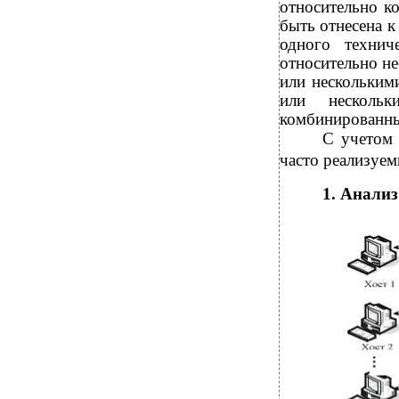
относительно к
быть отнесена к
одного технич
относительно не
или нескольким
или нескольк
комбинированны
С учетом 
часто реализуем
1. Анализ