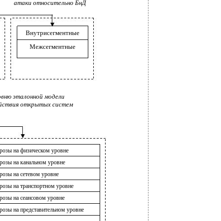
атаки относительно БнД
Внутрисегментные
Межсегментные
овню эталонной модели
йствия открытых систем
розы на физическом уровне
розы на канальном уровне
розы на сетевом уровне
розы на транспортном уровне
розы на сеансовом уровне
розы на представительном уровне