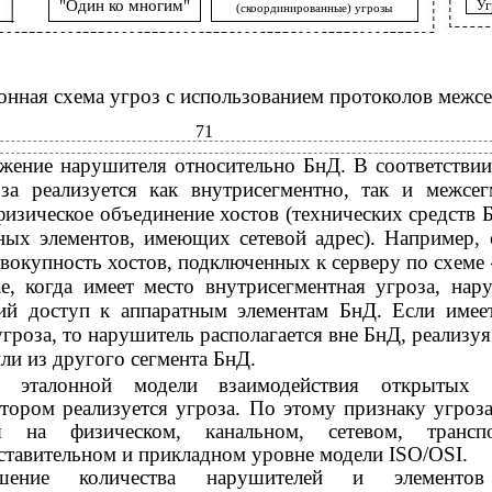
"Один ко многим"
Уг
(скоординированные) угрозы
онная схема угроз с использованием протоколов межсе
71
жение нарушителя относительно БнД. В соответствии
за реализуется как внутрисегментно, так и межсег
физическое объединение хостов (технических средств 
ых элементов, имеющих сетевой адрес). Например, 
вокупность хостов, подключенных к серверу по схеме
е, когда имеет место внутрисегментная угроза, нар
ий доступ к аппаратным элементам БнД. Если имее
гроза, то нарушитель располагается вне БнД, реализуя
или из другого сегмента БнД.
ь эталонной модели взаимодействия открытых 
отором реализуется угроза. По этому признаку угроз
ся на физическом, канальном, сетевом, транспо
ставительном и прикладном уровне модели ISO/OSI.
ошение количества нарушителей и элементо