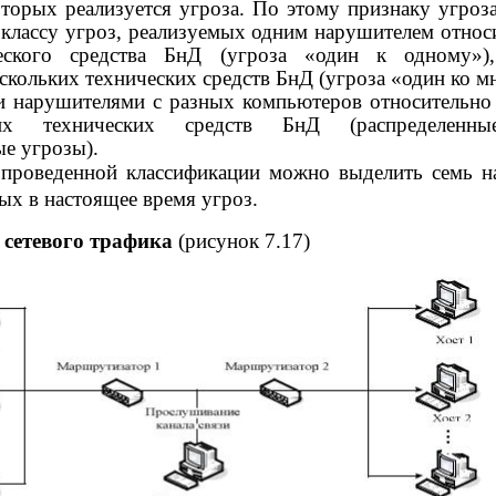
оторых реализуется угроза. По этому признаку угроз
 классу угроз, реализуемых одним нарушителем относ
еского средства БнД (угроза «один к одному»),
скольких технических средств БнД (угроза «один ко м
и нарушителями с разных компьютеров относительно
их технических средств БнД (распределенн
е угрозы).
проведенной классификации можно выделить семь н
ых в настоящее время угроз.
 сетевого трафика
(рисунок 7.17)