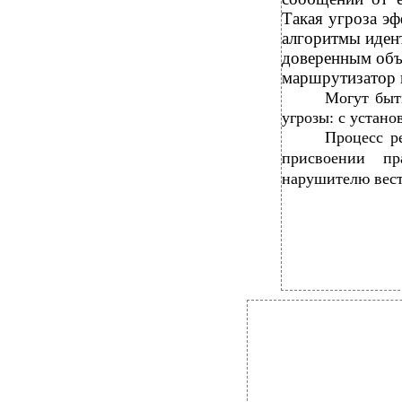
Такая угроза эф
алгоритмы идент
доверенным объе
маршрутизатор и
Могут быт
угрозы: с устано
Процесс р
присвоении пр
нарушителю вести