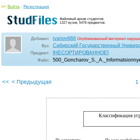
Войти
/
Регистрация
Файловый архив студентов.
1327 вузов, 5478 предметов.
ivanov666
Добавил:
Опубликованный материал наруша
Сибирский Государственный Универ
Вуз:
[НЕСОРТИРОВАННОЕ]
Предмет:
500_Goncharov_S._A._Informatsionnye
Файл:
<<
< Предыдущая
1
Классификация угр
По характеру
По цели воздейств