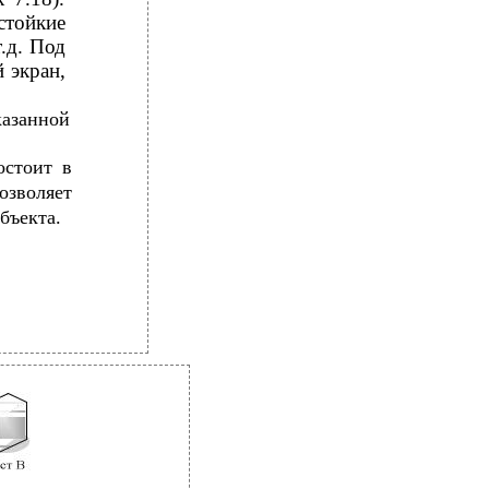
стойкие
.д. Под
 экран,
казанной
остоит в
зволяет
бъекта.