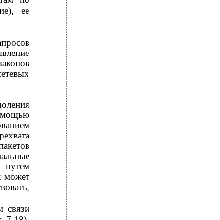
е), ее
апросов
явление
аконов
сетевых
доления
помощью
ованием
рехвата
пакетов
иальные
 путем
к может
вовать,
м связи
 7.18).