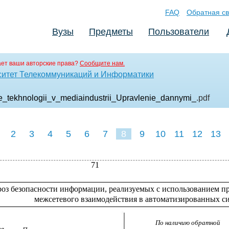
FAQ
Обратная св
Вузы
Предметы
Пользователи
ет ваши авторские права?
Сообщите нам.
ситет Телекоммуникаций и Информатики
_tekhnologii_v_mediaindustrii_Upravlenie_dannymi_
.pdf
2
3
4
5
6
7
8
9
10
11
12
13
71
оз безопасности информации, реализуемых с использованием п
межсетевого взаимодействия в автоматизированных с
По наличию обратной
ия