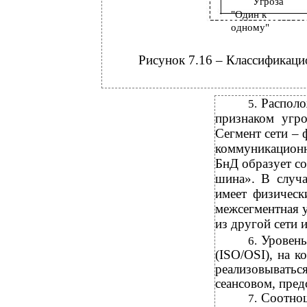
Угроза
"Один к
одному"
Рисунок 7.16 – Классификаци
Располо
5.
признаком угро
Сегмент сети – 
коммуникационн
БнД образует со
шина». В случа
имеет физическ
межсегментная у
из другой сети 
Уровен
6.
(ISO/OSI), на к
реализовывать
сеансовом, пред
Соотн
7.