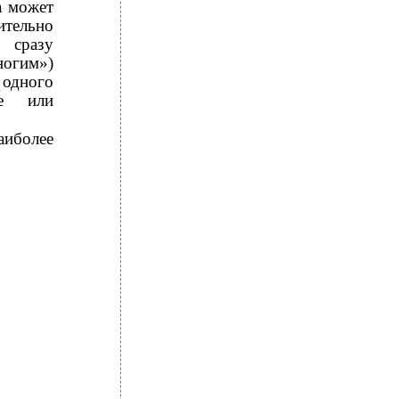
а может
ительно
 сразу
ногим»)
 одного
ые или
аиболее