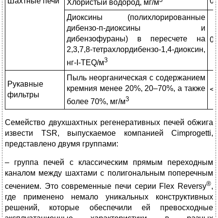
Шахтные печи
0,
Хлористый водород, мг/м
Диоксины (полихлорированные
дибензо-п-диоксины и
дибензофураны) в пересчете на
0,
2,3,7,8-тетрахлордибензо-1,4-диоксин,
3
нг-I-TEQ/м
Пыль неорганическая с содержанием
Рукавные
кремния менее 20%, 20–70%, а также
<
фильтры
3
более 70%, мг/м
Семейство двухшахтных регенеративных печей обжига
извести TSR, выпускаемое компанией Cimprogetti,
представлено двумя группами:
– группа печей с классическим прямым переходным
каналом между шахтами с полигональным поперечным
®
сечением. Это современные печи серии Flex Reversy
,
где применено немало уникальных конструктивных
решений, которые обеспечили ей превосходные