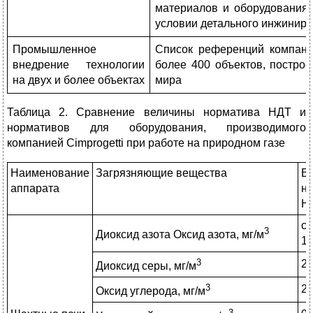
материалов и оборудования
условии детального инжинирин
Промышленное
Список референций компании
внедрение технологии
более 400 объектов, постро
на двух и более объектах
мира
Таблица 2. Сравнение величины норматива НДТ и
нормативов для оборудования, производимого
компанией Cimprogetti при работе на природном газе
Наименование
Загрязняющие вещества
В
аппарата
н
Н
с
3
Диоксид азота Оксид азота, мг/м
1
3
2
Диоксид серы, мг/м
3
2
Оксид углерода, мг/м
3