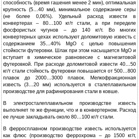
способность (время гашения менее 2 мин), оптимальная
крупность (5…40 мм), минимальное содержание серы
(не более 0,06%). Удельный расход извести в
конвертерах – 80…100 кг/т стали, а при переделе
фосфористых чугунов – до 140 кг/т. Во многих
конвертерных цехах используют доломитовую известь с
содержанием 35…40% МgО с целью повышения
стойкости футеровки. Шлак при этом насыщается МgО и
вступает в химическое равновесие с магнезитовой
футеровкой. При расходе доломитовой извести 40…50
кг/т стали стойкость футеровки повышается от 500…800
плавок до 2000…3000 плавок. Мелкофракционная
известь (3…20 мм) используется в сталеплавильном
производстве для рафинирования стали в ковше.
В электросталеплавильном производстве известь
выполняет те же функции, что и в конвертерном. Расход
ее лучше закладывать около 80…100 кг/т стали.
В ферросплавном производстве известь используется
как флюс (производство феррохрома – до 1500 кг/т,