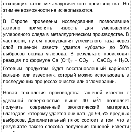
отходящих газов металлургического производства. Но
этим ее возможности не исчерпываются.
В Европе проведены исследования, позволившие
активно применять известь для уменьшения
углеродного следа в металлургическом производстве. В
частности, путем пропускания углекислого газа через
слой гашеной извести удается «убрать» до 50%
выбросов оксида углерода. В результате происходит
реакция по формуле Ca (OH)
+ CO
→ CaCO
+ H
O.
2
2
3
2
Готовым продуктом будет восстановленный карбонат
кальция или известняк, который можно использовать в
последующих процессах очистки или агломерации.
Новая технология производства гашеной извести с
2
удельной поверхностью выше 40 м
/г позволяет
получать современный экологический материал,
благодаря которому удается очищать до 99,5% вредных
выбросов. Дополнительный плюс состоит в том, что в
результате такого способа получения гашеной извести