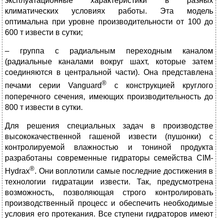
эксплуатационные характеристики в разных
климатических условиях работы. Эта модель
оптимальна при уровне производительности от 100 до
600 т извести в сутки;
– группа с радиальным переходным каналом
(радиальные каналами вокруг шахт, которые затем
соединяются в центральной части). Она представлена
®
печами серии Vanguard
с конструкцией круглого
поперечного сечения, имеющих производительность до
800 т извести в сутки.
Для решения специальных задач в производстве
высококачественной гашеной извести (пушонки) с
контролируемой влажностью и тониной продукта
разработаны современные гидраторы семейства CIM-
®
Hydrax
. Они воплотили самые последние достижения в
технологии гидратации извести. Так, предусмотрена
возможность, позволяющая строго контролировать
производственный процесс и обеспечить необходимые
условия его протекания. Все ступени гидраторов имеют