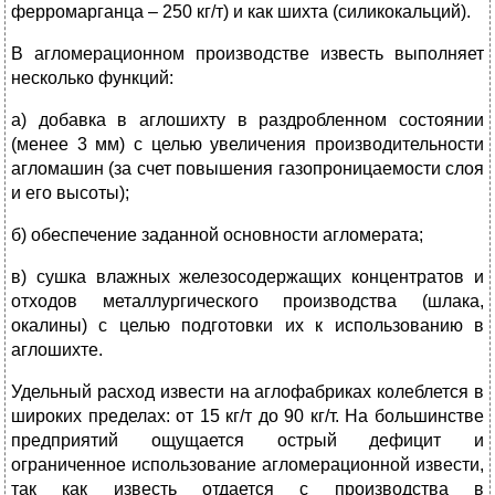
ферромарганца – 250 кг/т) и как шихта (силикокальций).
В агломерационном производстве известь выполняет
несколько функций:
а) добавка в аглошихту в раздробленном состоянии
(менее 3 мм) с целью увеличения производительности
агломашин (за счет повышения газопроницаемости слоя
и его высоты);
б) обеспечение заданной основности агломерата;
в) сушка влажных железосодержащих концентратов и
отходов металлургического производства (шлака,
окалины) с целью подготовки их к использованию в
аглошихте.
Удельный расход извести на аглофабриках колеблется в
широких пределах: от 15 кг/т до 90 кг/т. На большинстве
предприятий ощущается острый дефицит и
ограниченное использование агломерационной извести,
так как известь отдается с производства в