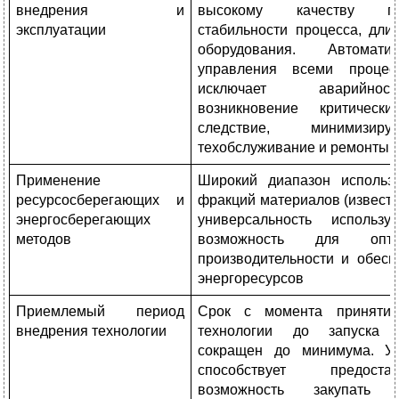
внедрения и
высокому качеству по
эксплуатации
стабильности процесса, дли
оборудования. Автомати
управления всеми проце
исключает аварийнос
возникновение критичес
следствие, минимизи
техобслуживание и ремонты
Применение
Широкий диапазон использ
ресурсосберегающих и
фракций материалов (известня
энергосберегающих
универсальность использ
методов
возможность для опти
производительности и обесп
энергоресурсов
Приемлемый период
Срок с момента приняти
внедрения технологии
технологии до запуска 
сокращен до минимума. Ус
способствует предоста
возможность закупать 