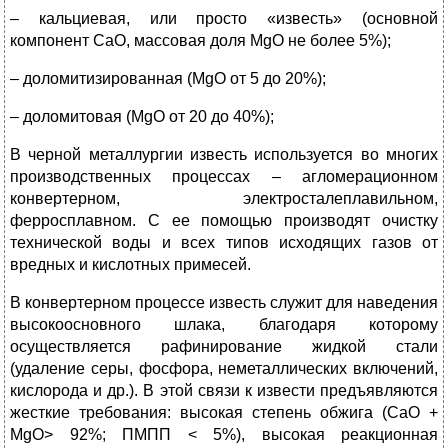
– кальциевая, или просто «известь» (основной
компонент СаО, массовая доля МgО не более 5%);
– доломитизированная (МgО от 5 до 20%);
– доломитовая (МgО от 20 до 40%);
В черной металлургии известь используется во многих
производственных процессах – агломерационном
конвертерном, электросталеплавильном,
ферросплавном. С ее помощью производят очистку
технической воды и всех типов исходящих газов от
вредных и кислотных примесей.
В конвертерном процессе известь служит для наведения
высокоосновного шлака, благодаря которому
осуществляется рафинирование жидкой стали
(удаление серы, фосфора, неметаллических включений,
кислорода и др.). В этой связи к извести предъявляются
жесткие требования: высокая степень обжига (СаО +
МgО> 92%; ПМПП < 5%), высокая реакционная