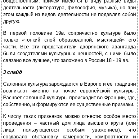
общественным, причем имеются в виду разные виды
деятельности (литература, философия, музыка), но при
этом каждый из видов деятельности не подавлял собой
другую.
В первой половине 19в. сопричастно культуре было
только «тонкий слой образованной, мыслящей» его
части. Все эти представители дворянского авангарда
были создателями культурных ценностей, с ними было
связано все лучшее, что заложено в России 18 - 19 вв.
3 слайд
Салонная культура зарождается в Европе и ее традиции
возникают именно на почве европейской культуры.
Расцвет салонной культуры происходит во Франции, где,
собственно, и формируются ее существенные признаки.
К числу таких признаков можно отнести: особое место
проведения – частный дом лица высшего круга (или
лица, пользующегося особым уважением), что
создавало обстановку камерности, комфортности и