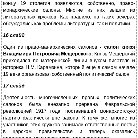
концу 19 столетия появляются, собственно, право-
монархические салоны. Многие из них вышли из
литературных кружков. Как правило, на таких вечерах
обсуждались как проблемы литературы, так и политики.
16 слайд
Один из право-манархических салонов
-
салон князя
Владимира Петровича
Мещерского.
Князь Мещерский
приходился по материнской линии внуком писателя и
историка Н.М. Карамзина, который ещё в самом начале
19 века организовал собственный политический салон.
17 слайд
Деятельность многочисленных правых политических
салонов была внезапно прервана Февральской
революцией 1917 года, поставившей монархистскую
партию фактически вне закона. К тому же, многие из
участников этих кружков занимали ответственные посты
в царском правительстве и теперь оказались