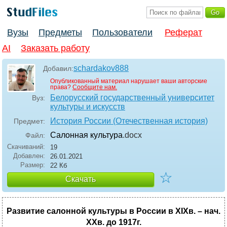
Вузы
Предметы
Пользователи
Реферат
AI
Заказать работу
schardakov888
Добавил:
Опубликованный материал нарушает ваши авторские
права?
Сообщите нам.
Белорусский государственный университет
Вуз:
культуры и искусств
История России (Отечественная история)
Предмет:
Салонная культура
.docx
Файл:
Скачиваний:
19
Добавлен:
26.01.2021
Размер:
22 Кб
☆
Скачать
Развитие салонной культуры в России в
XIX
в. – нач.
XX
в. до 1917г.