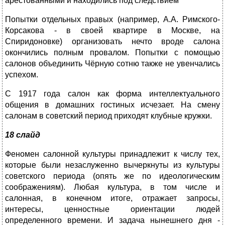
арестованными и находились под следствием
Попытки отдельных правых (например, А.А. Римского-
Корсакова - в своей квартире в Москве, на
Спиридоновке) организовать нечто вроде салона
окончились полным провалом. Попытки с помощью
салонов объединить Чёрную сотню также не увенчались
успехом.
С 1917 года салон как форма интеллектуального
общения в домашних гостиных исчезает. На смену
салонам в советский период приходят клубные кружки.
18 слайд
Феномен салонной культуры принадлежит к числу тех,
которые были незаслуженно вычеркнуты из культуры
советского периода (опять же по идеологическим
соображениям). Любая культура, в том числе и
салонная, в конечном итоге, отражает запросы,
интересы, ценностные ориентации людей
определенного времени. И задача нынешнего дня -