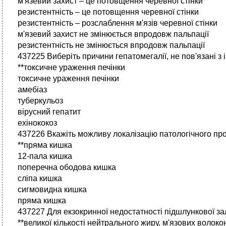
м'язевий захист – це потовщення черевної стінки
резистентність – це потовщення черевної стінки
резистентність – розслаблення м'язів черевної стінки
м'язевий захист не змінюється впродовж пальпації
резистентність не змінюється впродовж пальпації
437225 Виберіть причини гепатомегалії, не пов'язані з 
**токсичне ураження печінки
токсичне ураження печінки
амебіаз
туберкульоз
вірусний гепатит
ехінококоз
437226 Вкажіть можливу локалізацію патологічного про
**пряма кишка
12-пала кишка
поперечна ободова кишка
сліпа кишка
сигмовидна кишка
пряма кишка
437227 Для екзокринної недостатності підшлункової за
**великої кількості нейтрального жиру, м'язових волок