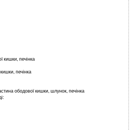
ї кишки, печінка
кишки, печінка
астина ободової кишки, шлунок, печінка
і: