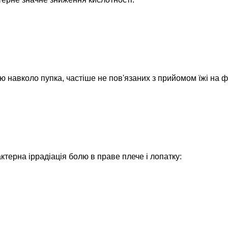
навколо пупка, частіше не пов'язаних з прийомом їжі на ф
ктерна іррадіація болю в праве плече і лопатку: