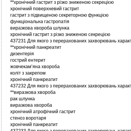
**хронічний гастрит з різко зниженою секрецією
хронічний поверхневий гастрит
гастрит з підвищеною секреторною функцією
функціональна гастропатія
виразкова хвороба шлунка
хронічний гастрит з різко зниженою секрецією
437231 Для якого з перерахованих захворювань харак
**хронічний панкреатит
дизентерія
гострий ентерит
жовчекам’яна хвороба
коліт з закрепом
хронічний панкреатит
437232 Для якого з перерахованих захворювань характ
**виразкова хвороба
рак шлунка
виразкова хвороба
хронічний атрофічний гастрит
стеноз воротаря
хронічний панкреатит
437233 Для якого з перерахованих захворювань характ