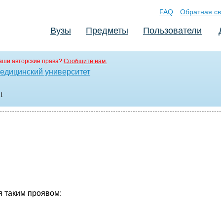
FAQ
Обратная св
Вузы
Предметы
Пользователи
аши авторские права?
Сообщите нам.
едицинский университет
t
я таким проявом: