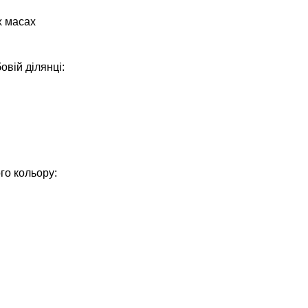
х масах
овій ділянці:
го кольору: