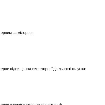
терним є амілорея:
ерне підвищення секреторної діяльності шлунка:
ерне значне зниження кислотності: