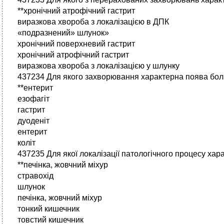
**хронічний атрофічний гастрит
виразкова хвороба з локалізацією в ДПК
«подразнений» шлунок»
хронічний поверхневий гастрит
хронічний атрофічний гастрит
виразкова хвороба з локалізацією у шлунку
437234 Для якого захворювання характерна поява болю 
**ентерит
езофагіт
гастрит
дуоденіт
ентерит
коліт
437235 Для якої локалізації патологічного процесу хара
**печінка, жовчний міхур
стравохід
шлунок
печінка, жовчний міхур
тонкий кишечник
товстий кишечник