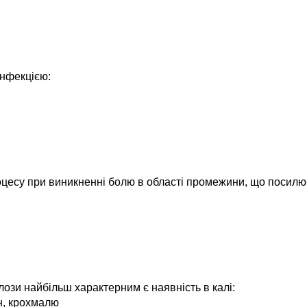
інфекцією:
цесу при виникненні болю в області промежини, що посилюют
лози найбільш характерним є наявність в калі:
он, крохмалю