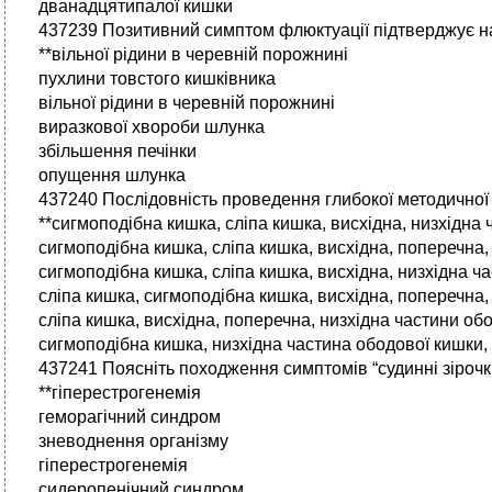
дванадцятипалої кишки
437239 Позитивний симптом флюктуації підтверджує на
**вільної рідини в черевній порожнині
пухлини товстого кишківника
вільної рідини в черевній порожнині
виразкової хвороби шлунка
збільшення печінки
опущення шлунка
437240 Послідовність проведення глибокої методичної 
**сигмоподібна кишка, сліпа кишка, висхідна, низхідна
сигмоподібна кишка, сліпа кишка, висхідна, поперечна,
сигмоподібна кишка, сліпа кишка, висхідна, низхідна ч
сліпа кишка, сигмоподібна кишка, висхідна, поперечна,
сліпа кишка, висхідна, поперечна, низхідна частини об
сигмоподібна кишка, низхідна частина ободової кишки, 
437241 Поясніть походження симптомів “судинні зірочки
**гіперестрогенемія
геморагічний синдром
зневоднення організму
гіперестрогенемія
сидеропенічний синдром