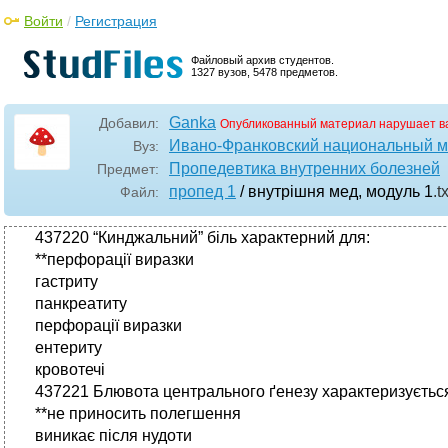
Войти
/
Регистрация
Файловый архив студентов.
1327 вузов, 5478 предметов.
Ganka
Добавил:
Опубликованный материал нарушает в
Ивано-Франковский национальный м
Вуз:
Пропедевтика внутренних болезней
Предмет:
пропед 1
/ внутрішня мед, модуль 1
.tx
Файл:
437220 “Кинджальний” біль характерний для:
**перфорації виразки
гастриту
панкреатиту
перфорації виразки
ентериту
кровотечі
437221 Блювота центрального ґенезу характеризуєтьс
**не приносить полегшення
виникає після нудоти