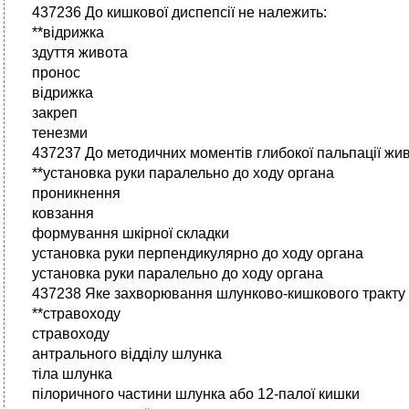
437236 До кишкової диспепсії не належить:
**відрижка
здуття живота
пронос
відрижка
закреп
тенезми
437237 До методичних моментів глибокої пальпації жив
**установка руки паралельно до ходу органа
проникнення
ковзання
формування шкірної складки
установка руки перпендикулярно до ходу органа
установка руки паралельно до ходу органа
437238 Яке захворювання шлунково-кишкового тракту п
**стравоходу
стравоходу
антрального відділу шлунка
тіла шлунка
пілоричного частини шлунка або 12-палої кишки