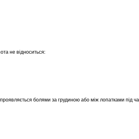
ота не відноситься:
роявляється болями за грудиною або між лопатками під ча