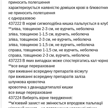
приносить полегшення
характеризується наявністю домішок крові в блювотни
не приносить полегшення
є одноразовою
437222 В нормі сигмоподібна кишка пальпується в клуб
**зліва, товщиною 2-3 см, не вурчить, неболюча
зліва, товщиною 1-1,5 см, вурчить, неболюча
зліва, товщиною 2-3 см, не вурчить, неболюча
зліва, товщиною 1-1,5 см, не вурчить, неболюча
справа, товщиною 1-1,5 см, не вурчить, неболюча
справа, товщиною 2-3 см, вурчить, неболюча
437223 В яких випадках може спостерігатись кал чорно
**все вище перераховане
при вживанні всередину препаратів вісмуту
при вживанні всередину препаратів заліза
шлункова кровотеча
кровотеча з дванадцятипалої кишки
все вище перераховане
437224 Виберіть вірне твердження:
**м'язевий захист не змінюється впродовж пальпації