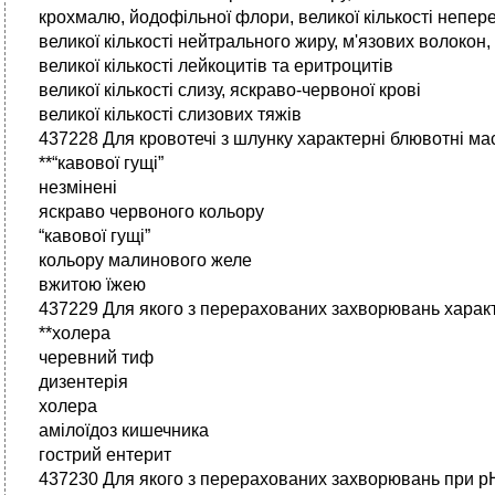
крохмалю, йодофільної флори, великої кількості непер
великої кількості нейтрального жиру, м'язових волокон
великої кількості лейкоцитів та еритроцитів
великої кількості слизу, яскраво-червоної крові
великої кількості слизових тяжів
437228 Для кровотечі з шлунку характерні блювотні ма
**“кавової гущі”
незмінені
яскраво червоного кольору
“кавової гущі”
кольору малинового желе
вжитою їжею
437229 Для якого з перерахованих захворювань характ
**холера
черевний тиф
дизентерія
холера
амілоїдоз кишечника
гострий ентерит
437230 Для якого з перерахованих захворювань при рН-