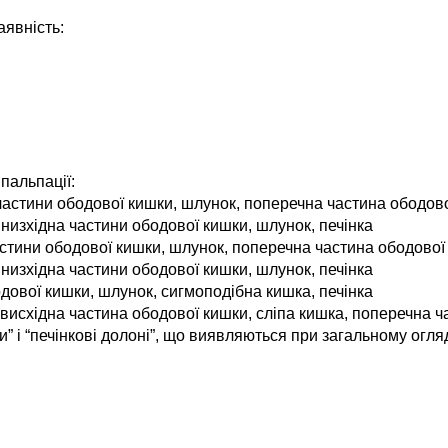
явність:
пальпації:
 частини ободової кишки, шлунок, поперечна частина ободово
 низхідна частини ободової кишки, шлунок, печінка
астини ободової кишки, шлунок, поперечна частина ободової 
 низхідна частини ободової кишки, шлунок, печінка
одової кишки, шлунок, сигмоподібна кишка, печінка
висхідна частина ободової кишки, сліпа кишка, поперечна ч
” і “печінкові долоні”, що виявляються при загальному огляд