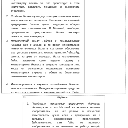
настоящему понять то, что происходит в этой
индустрии, различить тенденции и выработать
стратегию.
2.
Создать
бизнес-культуру, которая осознает значе-
ние технических экспертов
. Большинство компаний
традиционно больше ценят сотрудников общего
плана, чем специалистов. В Microsoft, наоборот,
программисты представляют более высокую
ценность, чем менеджеры.
3.
Многолетний роман Гейтса с компьютерами
начался еще в школе
. В то время относительно
немногие училища были в состоянии обеспечить
доступ своих учеников к компьютерам, но Лейксайд,
школа, которую он посещал, была исключением.
Гейтс заключил свою первую сделку в
компьютерном бизнесе в возрасте тринадцати лет,
когда он согласился отслеживать появление
компьютерных вирусов в обмен на бесплатное
пользование компьютером.
4.
Инвестировать в научные исследования больше,
чем все остальные
. Вкладывая огромные средства
из доходов компании в научные разработки, Гейтс
обеспе- чивает постоянное процветание Microsoft и
72
BigShots
готовность к следующему большому делу. В своих
5.
Передовые технологии формируют будущее.
программных лабораториях Microsoft разрабатывает
Несмотря на то что Microsoft не является великим
продукты на пять лет вперед.
изобретателем, ей нет равных в искусстве
заимствовать чужие идеи и превращать их в
выгодные коммерческие предложения.
Действительно, сам Гейтс не является
изобретателем и не нанимает на работу людей,