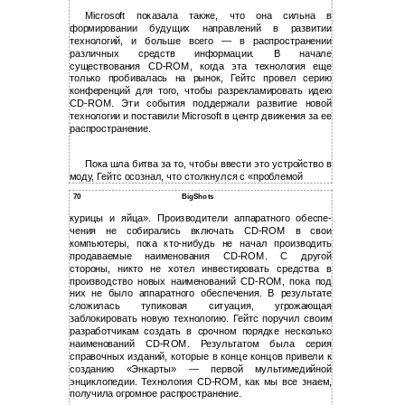
Microsoft показала также, что она сильна в
формировании будущих направлений в развитии
технологий, и больше всего — в распространении
различных средств информации. В начале
существования CD-ROM, когда эта технология еще
только пробивалась на рынок, Гейтс провел серию
конференций для того, чтобы разрекламировать идею
CD-ROM. Эти события поддержали развитие новой
технологии и поставили Microsoft в центр движения за ее
распространение.
Пока шла битва за то, чтобы ввести это устройство в
моду, Гейтс осознал, что столкнулся с «проблемой
70
BigShots
курицы и яйца». Производители аппаратного обеспе-
чения не собирались включать CD-ROM в свои
компьютеры, пока кто-нибудь не начал производить
продаваемые наименования CD-ROM. С другой
стороны, никто не хотел инвестировать средства в
производство новых наименований CD-ROM, пока под
них не было аппаратного обеспечения. В результате
сложилась тупиковая ситуация, угрожающая
заблокировать новую технологию. Гейтс поручил своим
разработчикам создать в срочном порядке несколько
наименований CD-ROM. Результатом была серия
справочных изданий, которые в конце концов привели к
созданию «Энкарты» — первой мультимедийной
энциклопедии. Технология CD-ROM, как мы все знаем,
получила огромное распространение.