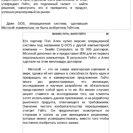
утверждает Гейтс, его подлинный талант — найти
решение, заполучить его и превратить в продукт,
успешно реализуемый на рынке.
Даже DOS, операционная система, сделавшая
Microsoft знаменитым, не была изобретена Гейтсом.
БИЗНЕС ПУТЬ: БИЛЛ ГЕЙТС
69
Его партнер Пол Ален купил версию операционной
системы под названием Q-DOS у другой компьютерной
компании — Seattle Computers за 50 000 долларов.
Microsoft дополнил ее и предоставил IBM для ее первого
персонального компьютера. В результате Гейтс и Ален
сделали на этом миллиарды долларов.
Microsoft — это не самая новаторская компания в
мире, однако ей нет равных в способности брать идеи и
превращать их в коммерческие предложения. Гейтс
много раз демонстрировал, что инновации,
исследования и научные разработки не обязательно
представляют собой одно и то же. Во многих случаях
акцент ставится на исследовании того, как клиенты
хотят использовать данное приложение, и на разработку
рыночного продукта, отвечающего их требованиям.
Значение чистого изобретательства переоценивают,
считает Гейтс. Он предпочитает осмотреться по
сторонам в погоне за уже имеющимися решениями,
которые можно усовершенствовать, вместо того чтобы
постоянно изобретать колесо заново.