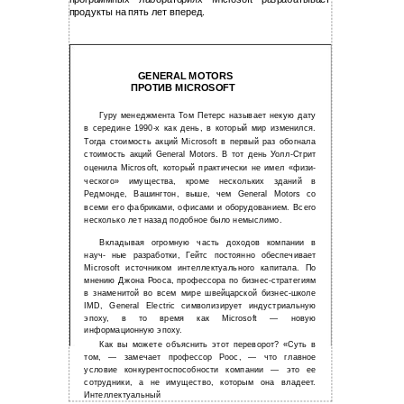
продукты на пять лет вперед.
GENERAL MOTORS
ПРОТИВ MICROSOFT
Гуру менеджмента Том Петерс называет некую дату
в середине 1990-х как день, в который мир изменился.
Тогда стоимость акций Microsoft в первый раз обогнала
стоимость акций General Motors. В тот день Уолл-Стрит
оценила Microsoft, который практически не имел «физи-
ческого» имущества, кроме нескольких зданий в
Редмонде, Вашингтон, выше, чем General Motors со
всеми его фабриками, офисами и оборудованием. Всего
несколько лет назад подобное было немыслимо.
Вкладывая огромную часть доходов компании в
науч- ные разработки, Гейтс постоянно обеспечивает
Microsoft источником интеллектуального капитала. По
мнению Джона Рооса, профессора по бизнес-стратегиям
в знаменитой во всем мире швейцарской бизнес-школе
IMD, General Electric символизирует индустриальную
эпоху, в то время как Microsoft — новую
информационную эпоху.
Как вы можете объяснить этот переворот? «Суть в
том, — замечает профессор Роос, — что главное
условие конкурентоспособности компании — это ее
сотрудники, а не имущество, которым она владеет.
Интеллектуальный