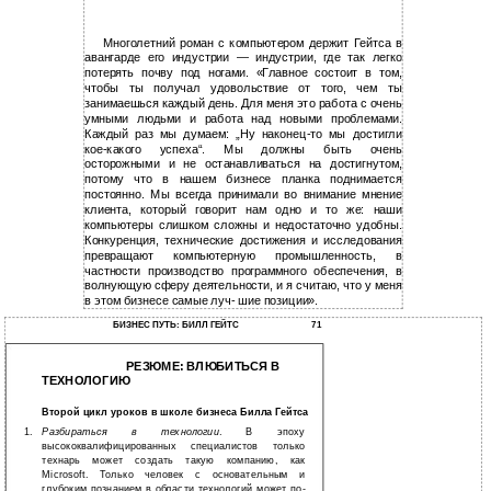
Многолетний роман с компьютером держит Гейтса в
авангарде его индустрии — индустрии, где так легко
потерять почву под ногами. «Главное состоит в том,
чтобы ты получал удовольствие от того, чем ты
занимаешься каждый день. Для меня это работа с очень
умными людьми и работа над новыми проблемами.
Каждый раз мы думаем: „Ну наконец-то мы достигли
кое-какого успеха“. Мы должны быть очень
осторожными и не останавливаться на достигнутом,
потому что в нашем бизнесе планка поднимается
постоянно. Мы всегда принимали во внимание мнение
клиента, который говорит нам одно и то же: наши
компьютеры слишком сложны и недостаточно удобны.
Конкуренция, технические достижения и исследования
превращают компьютерную промышленность, в
частности производство программного обеспечения, в
волнующую сферу деятельности, и я считаю, что у меня
в этом бизнесе самые луч- шие позиции».
БИЗНЕС ПУТЬ: БИЛЛ ГЕЙТС
71
РЕЗЮМЕ: ВЛЮБИТЬСЯ В
ТЕХНОЛОГИЮ
Второй цикл уроков в школе бизнеса Билла Гейтса
1.
Разбираться в технологии
. В эпоху
высококвалифицированных специалистов только
технарь может создать такую компанию, как
Microsoft. Только человек с основательным и
глубоким познанием в области технологий может по-