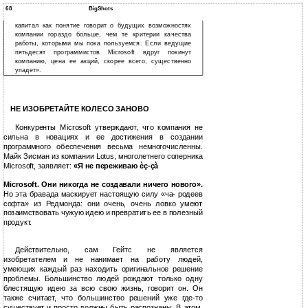
68
BigShots
капитал как понятие говорит о будущих возможностях
компании гораздо больше, чем те критерии качества
работы, которыми мы пока пользуемся. Если ведущие
пятьдесят программистов Microsoft вдруг покинут
компанию, цена ее акций, скорее всего, существенно
упадет».
НЕ ИЗОБРЕТАЙТЕ КОЛЕСО ЗАНОВО
Конкуренты Microsoft утверждают, что компания не
сильна в новациях и ее достижения в создании
программного обеспечения весьма немногочисленны.
Майк Зисман из компании Lotus, многолетнего соперника
Microsoft, заявляет:
«Я не переживаю
èç-çà
Microsoft. Они никогда не создавали ничего нового».
Но эта бравада маскирует настоящую силу «ча- родеев
софта» из Редмонда: они очень, очень ловко умеют
позаимствовать чужую идею и превратить ее в полезный
продукт.
Действительно, сам Гейтс не является
изобретателем и не нанимает на работу людей,
умеющих каждый раз находить оригинальное решение
проблемы. Большинство людей рождают только одну
блестящую идею за всю свою жизнь, говорит он. Он
также считает, что большинство решений уже где-то
существует и просто должны быть распознаны. В этом,