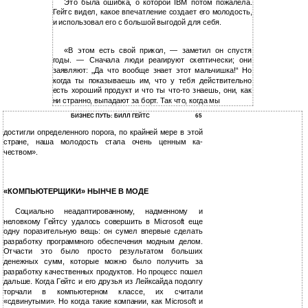
Это была ошибка, о которой IBM потом пожалела.
Гейтс видел, какое впечатление создает его молодость,
и использовал его с большой выгодой для себя.
«В этом есть свой прикол, — заметил он спустя
годы. — Сначала люди реагируют скептически; они
заявляют: „Да что вообще знает этот мальчишка!“ Но
когда ты показываешь им, что у тебя действительно
есть хороший продукт и что ты что-то знаешь, они, как
ни странно, выпадают за борт. Так что, когда мы
БИЗНЕС ПУТЬ: БИЛЛ ГЕЙТС
65
достигли определенного порога, по крайней мере в этой
стране, наша молодость стала очень ценным ка-
чеством».
«КОМПЬЮТЕРЩИКИ» НЫНЧЕ В МОДЕ
Социально неадаптированному, надменному и
неловкому Гейтсу удалось совершить в Microsoft еще
одну поразительную вещь: он сумел впервые сделать
разработку программного обеспечения модным делом.
Отчасти это было просто результатом больших
денежных сумм, которые можно было получить за
разработку качественных продуктов. Но процесс пошел
дальше. Когда Гейтс и его друзья из Лейксайда подолгу
торчали в компьютерном классе, их считали
«сдвинутыми». Но когда такие компании, как Microsoft и