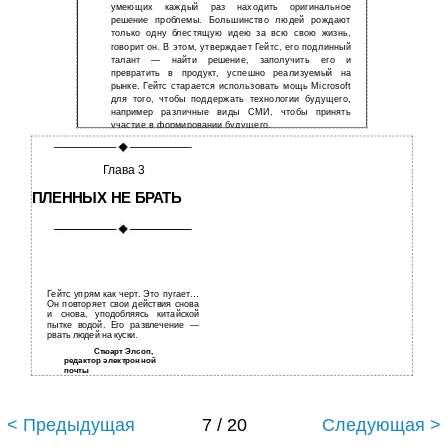
умеющих каждый раз находить оригинальное
решение проблемы. Большинство людей рождают
только одну блестящую идею за всю свою жизнь,
говорит он. В этом, утверждает Гейтс, его подлинный
талант — найти решение, заполучить его и
превратить в продукт, успешно реализуемый на
рынке. Гейтс старается использовать мощь Microsoft
для того, чтобы поддержать технологии будущего,
например различные виды СМИ, чтобы принять
участие в формировании будущего.
Глава 3
ПЛЕННЫХ НЕ БРАТЬ
Гейтс упрям как черт. Это пугает…
Он повторяет свои действия снова
и снова, уподобляясь китайской
пытке водой. Его развлечение —
рвать людей на куски.
Стюарт Элсоп,
редактор электронной
почты
< Предыдущая
7 / 20
Следующая >