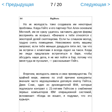
< Предыдущая
7 / 20
Следующая >
64
BigShots
Но их молодость тоже создавала им некоторые
проблемы. Когда Гейтс и его партнер Пол Ален основали
Microsoft, им не сразу удалось заставить другие фирмы
воспринять их всерьез. «Вначале к тебе относятся с
некоторой долей скептицизма. Если ты слишком молод,
трудно снять помещение. Невозможно взять машину
напрокат, если тебе меньше двадцати пяти лет, так что
на встречи с клиентами я всегда ездил на такси. Когда
же люди предлагали встретиться в баре, чтобы
обсудить наши дела, я не мог пойти в бар, потому что
меня туда не пускали», — рассказывает Гейтс.
Впрочем, молодость имела и свои преимущества. По
крайней мере, именно по этой причине конкуренты
вначале часто недооценивали деловую хватку Гейтса.
Джек Сэмс, один из руководителей IBM, которые
подписали контракт с 21-летним Гейтсом о снабжении
первых компьютеров IBM операционной системой,
вспоминает: «Когда он вошел, я подумал, что это
курьер».