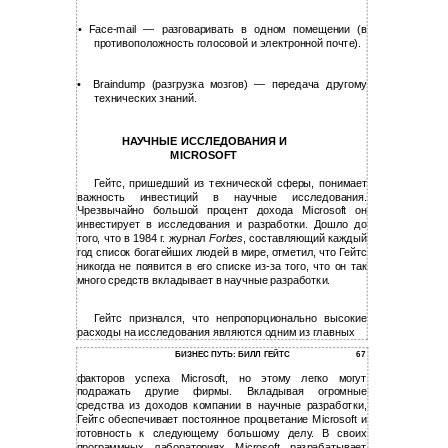
• Face-mail — разговаривать в одном помещении (в
противоположность голосовой и электронной почте).
•
Braindump (разгрузка мозгов) — передача другому
технических знаний.
НАУЧНЫЕ ИССЛЕДОВАНИЯ И
MICROSOFT
Гейтс, пришедший из технической сферы, понимает
важность инвестиций в научные исследования.
Чрезвычайно большой процент дохода Microsoft он
инвестирует в исследования и разработки. Дошло до
того, что в 1984 г. журнал
Forbes
, составляющий каждый
год список богатейших людей в мире, отметил, что Гейтс
никогда не появится в его списке из-за того, что он так
много средств вкладывает в научные разработки.
Гейтс признался, что непропорционально высокие
расходы на исследования являются одним из главных
БИЗНЕС ПУТЬ: БИЛЛ ГЕЙТС
67
факторов успеха Microsoft, но этому легко могут
подражать другие фирмы. Вкладывая огромные
средства из доходов компании в научные разработки,
Гейтс обеспечивает постоянное процветание Microsoft и
готовность к следующему большому делу. В своих
программных лабораториях Microsoft разрабатывает