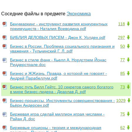
Соседние файлы в предмете
Экономика
Бенчмаркинг - инструмент развития конкурентных
118
преимуществ - Наталия Воеводина.pdf
БИБЛИЯ ДЕЛОВЫХ ПИСЕМ - Джон К. Уолден.pdf
297
Бизнес в России. Проблема социального признания и
50
уважения - Тульчинский Г. Л..pdf
Бизнес в стиле фанк - Кьелл А. Нордстрем,Йонас
77
Риддерстрале.doc
Бизнес и ЖЖизнь. Правда, о которой не говорят -
85
Андрей Парабеллум.pdf
Бизнес путь Билл Гейтс. 10 секретов самого богатого
73
в мире бизнес-лидера - Деарлав Д..pdf
Бизнес-процессы. Инструменты совершенствования -
1029
Бьёрн Андерсен.pdf
Биржевая игра сделай миллион играя числами -
75
Райан Д..doc
Биржевые опционы - теория и международная
62