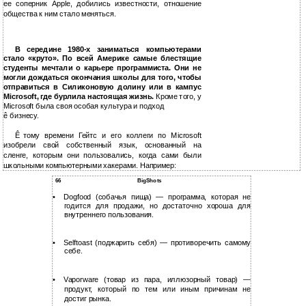
ее соперник Apple, добились известности, отношение
общества к ним стало меняться.
В середине 1980-х заниматься компьютерами
стало «круто». По всей Америке самые блестящие
студенты мечтали о карьере программиста. Они не
могли дождаться окончания школы для того, чтобы
отправиться в Силиконовую долину или в кампус
Microsoft, где бурлила настоящая жизнь.
Кроме того, у
Microsoft была своя особая культура и подход
ê
бизнесу.
Ê
тому времени Гейтс и его коллеги по Microsoft
изобрели свой собственный язык, основанный на
сленге, которым они пользовались, когда сами были
школьными компьютерными хакерами. Например:
66
BigShots
•
Dogfood (собачья пища) — программа, которая не
годится для продажи, но достаточно хороша для
внутреннего пользования.
•
Selftoast (поджарить себя) — противоречить самому
себе.
•
Vaporware (товар из пара, иллюзорный товар) —
продукт, который по тем или иным причинам не
достиг рынка.