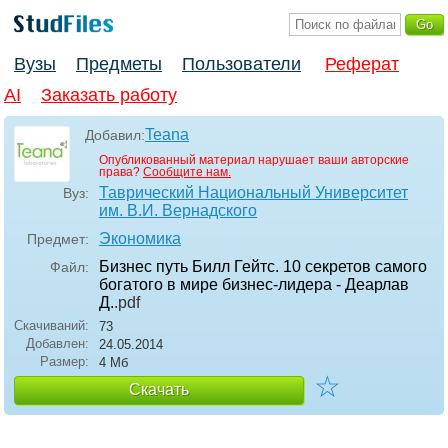
Вузы
Предметы
Пользователи
Реферат
AI
Заказать работу
Teana
Добавил:
Опубликованный материал нарушает ваши авторские
права?
Сообщите нам.
Таврический Национальный Университет
Вуз:
им. В.И. Вернадского
Экономика
Предмет:
Бизнес путь Билл Гейтс. 10 секретов самого
Файл:
богатого в мире бизнес-лидера - Деарлав
Д.
.pdf
Скачиваний:
73
Добавлен:
24.05.2014
Размер:
4 Мб
☆
Скачать