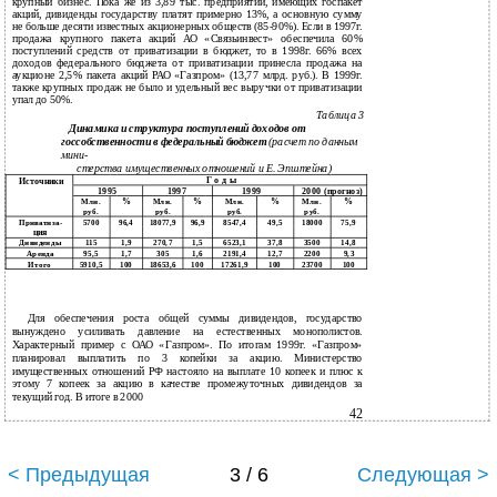
крупный бизнес. Пока же из 3,89 тыс. предприятий, имеющих госпакет
акций, дивиденды государству платят примерно 13%, а основную сумму
не больше десяти известных акционерных обществ (85-90%). Если в 1997г.
продажа крупного пакета акций АО «Связьинвест» обеспечила 60%
поступлений средств от приватизации в бюджет, то в 1998г. 66% всех
доходов федерального бюджета от приватизации принесла продажа на
аукционе 2,5% пакета акций РАО «Газпром» (13,77 млрд. руб.). В 1999г.
также крупных продаж не было и удельный вес выручки от приватизации
упал до 50%.
Таблица 3
Динамика и структура поступлений доходов от
госсобственности в федеральный бюджет
(расчет по данным
мини-
стерства имущественных отношений и Е. Эпштейна)
Г о д ы
Источники
1995
1997
1999
2000 (прогноз)
%
%
%
%
Млн.
Млн.
Млн.
Млн.
руб.
руб.
руб.
руб.
Приватиза-
5700
96,4
18077,9
96,9
8547,4
49,5
18000
75,9
ция
Дивиденды
115
1,9
270,7
1,5
6523,1
37,8
3500
14,8
Аренда
95,5
1,7
305
1,6
2191,4
12,7
2200
9,3
Итого
5910,5
100
18653,6
100
17261,9
100
23700
100
Для обеспечения роста общей суммы дивидендов, государство
вынуждено усиливать давление на естественных монополистов.
Характерный пример с ОАО «Газпром». По итогам 1999г. «Газпром»
планировал выплатить по 3 копейки за акцию. Министерство
имущественных отношений РФ настояло на выплате 10 копеек и плюс к
этому 7 копеек за акцию в качестве промежуточных дивидендов за
текущий год. В итоге в 2000
42
< Предыдущая
3 / 6
Следующая >