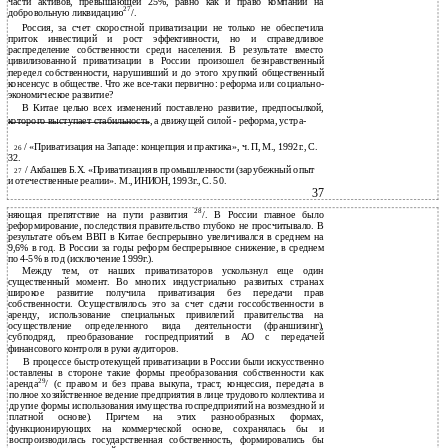
части активов, превышающей 25%, равно как и право компании на
27
добровольную ликвидацию
/.
Россия, за счет скоростной приватизации не только не обеспечила
приток инвестиций и рост эффективности, но и справедливое
распределение собственности среди населения. В результате вместо
цивилизованной приватизации в России произошел безнравственный
передел собственности, нарушивший и до этого хрупкий общественный
консенсус в обществе. Что же все-таки первично: реформа или социально-
экономическое развитие?
В Китае целью всех изменений поставлено развитие, предпосылкой,
которого выступает стабильность, а движущей силой - реформа, устра-
/ «Приватизация на Западе: концепция и практика», ч. П, М., 1992г., С.
26
32.
/ Акбашев Б.Х. «Приватизация в промышленности (зарубежный опыт
27
и
отечественные реалии». М., ИНИОН, 1993г., С. 50.
37
28
няющая препятствие на пути развития
/. В России главное было
реформирование, последствия правительство глубоко не просчитывало. В
результате объем ВВП в Китае беспрерывно увеличивался в среднем на
9,6% в год. В России за годы реформ беспрерывное снижение, в среднем
по 4-5% в год (исключение 1999г.).
Между тем, от наших приватизаторов ускользнул еще один
существенный момент. Во многих индустриально развитых странах
широкое развитие получила приватизация без передачи прав
собственности. Осуществлялось это за счет сдачи госсобственности в
аренду, использование специальных привилегий правительства на
осуществление определенного вида деятельности (франшизинг),
субподряд, преобразование госпредприятий в АО с передачей
финансового контроля в руки аудиторов.
В процессе быстротекущей приватизации в России были искусственно
оставлены в стороне такие формы преобразования собственности как
29
аренда
/ (с правом и без права выкупа, траст, концессия, передача в
полное хозяйственное ведение предприятия в лице трудового коллектива и
другие формы использования имущества госпредприятий на возмездной и
платной основе). Причем на этих разнообразных формах,
функционирующих на коммерческой основе, сохранялась бы и
воспроизводилась государственная собственность, формировались бы