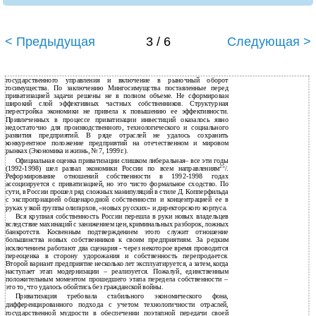
< Предыдущая
3 / 6
Следующая >
государственного управления и включение в рыночный оборот
госимущества. По заключению Мингосимущства поставленные перед
приватизацией задачи решены не в полном объеме. Не сформирован
широкий слой эффективных частных собственников. Структурная
перестройка экономики не привела к повышению ее эффективности.
Привлеченных в процессе приватизации инвестиций оказалось явно
недостаточно для производственного, технологического и социального
развития предприятий. В ряде отраслей не удалось сохранить
конкурентное положение предприятий на отечественном и мировом
рынках (Экономика и жизнь, № 7, 1999г.).
Официальная оценка приватизации слишком либеральная– все эти годы
25
(1992-1998) шел развал экономики России по всем направлениям
/.
Реформирование отношений собственности в 1992-1998 годах
ассоциируется с приватизацией, но это чисто формальное сходство. По
сути, в России прошел ряд сложных манипуляций в стиле Д. Копперфильда
с экспроприацией общенародной собственности и концентрацией ее в
руках узкой группы олигархов, «новых русских» и директорского корпуса.
Вся крупная собственность России перешла в руки новых владельцев
вследствие махинаций с занижением цен, криминальных разборок, ложных
банкротств. Косвенным подтверждением этого служит отношение
большинства новых собственников к своим предприятиям. За редким
исключением работают два сценария - через некоторое время проводится
переоценка в сторону удорожания и собственность перепродается.
Второй вариант предприятие несколько лет эксплуатируется, а затем, когда
наступает этап модернизации – реализуется. Пожалуй, единственным
положительным моментом прошедшего этапа передела собственности –
это то, что удалось обойтись без гражданской войны.
Приватизация требовала стабильного экономического фона,
дифференцированного подхода с учетом технологичности отраслей,
государственной мудрости в обеспечении поэтапной передачи своей