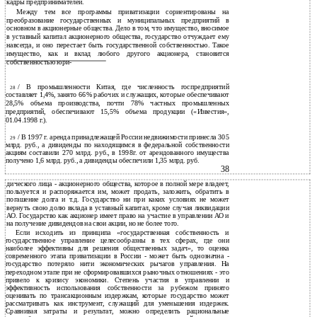
кадры предпринимателей.
Между тем все программы приватизации сориентированы на
преобразование государственных и муниципальных предприятий в
основном в акционерные общества. Дело в том, что имущество, вносимое
в уставный капитал акционерного общества, государство отчуждает ему
навсегда, и оно перестает быть государственной собственностью. Такое
имущество, как и вклад любого другого акционера, становится
собственностью юри-
/ В промышленности Китая, где численность госпредприятий
28
составляет 1,4%, занято 66% рабочих и служащих, которые обеспечивают
28,5% объема производства, почти 78% частных промышленных
предприятий, обеспечивают 15,5% объема продукции («Известия»,
01.04.1998 г.).
/ В 1997 г. аренда принадлежащей России недвижимости принесла 305
29
млрд. руб., а дивиденды по находящимся в федеральной собственности
акциям составили 270 млрд. руб., в 1998г. от арендованного имущества
получено 1,6 млрд. руб., а дивиденды обеспечили 1,35 млрд. руб.
38
дического лица - акционерного общества, которое в полной мере владеет,
пользуется и распоряжается им, может продать, заложить, обратить в
погашение долга и т.д. Государство ни при каких условиях не может
вернуть свою долю вклада в уставный капитал, кроме случая ликвидации
АО. Государство как акционер имеет право на участие в управлении АО и
на получение дивидендов на свои акции, но не более того.
Если исходить из принципа «государственная собственность и
государственное управление целесообразны в тех сферах, где они
наиболее эффективны для решения общественных задач», то оценка
современного этапа приватизации в России - может быть однозначна -
государство потеряло нити экономических рычагов управления. На
переходном этапе при не сформировавшихся рыночных отношениях - это
привело к кризису экономики. Степень участия в управлении и
эффективность использования собственности за рубежом принято
оценивать по трансакционным издержкам, которые государство может
рассматривать как инструмент, служащий для уменьшения издержек.
Сравнивая затраты и результат, можно определить рациональные