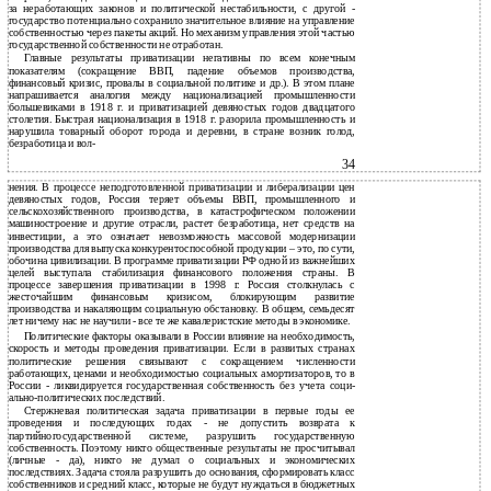
за неработающих законов и политической нестабильности, с другой -
государство потенциально сохранило значительное влияние на управление
собственностью через пакеты акций. Но механизм управления этой частью
государственной собственности не отработан.
Главные результаты приватизации негативны по всем конечным
показателям (сокращение ВВП, падение объемов производства,
финансовый кризис, провалы в социальной политике и др.). В этом плане
напрашивается аналогия между национализацией промышленности
большевиками в 1918 г. и приватизацией девяностых годов двадцатого
столетия. Быстрая национализация в 1918 г. разорила промышленность и
нарушила товарный оборот города и деревни, в стране возник голод,
безработица и вол-
34
нения. В процессе неподготовленной приватизации и либерализации цен
девяностых годов, Россия теряет объемы ВВП, промышленного и
сельскохозяйственного производства, в катастрофическом положении
машиностроение и другие отрасли, растет безработица, нет средств на
инвестиции, а это означает невозможность массовой модернизации
производства для выпуска конкурентоспособной продукции – это, по сути,
обочина цивилизации. В программе приватизации РФ одной из важнейших
целей выступала стабилизация финансового положения страны. В
процессе завершения приватизации в 1998 г. Россия столкнулась с
жесточайшим финансовым кризисом, блокирующим развитие
производства и накаляющим социальную обстановку. В общем, семьдесят
лет ничему нас не научили - все те же кавалеристские методы в экономике.
Политические факторы оказывали в России влияние на необходимость,
скорость и методы проведения приватизации. Если в развитых странах
политические решения связывают с сокращением численности
работающих, ценами и необходимостью социальных амортизаторов, то в
России - ликвидируется государственная собственность без учета соци-
ально-политических последствий.
Стержневая политическая задача приватизации в первые годы ее
проведения и последующих годах - не допустить возврата к
партийногосударственной системе, разрушить государственную
собственность. Поэтому никто общественные результаты не просчитывал
(личные - да), никто не думал о социальных и экономических
последствиях. Задача стояла разрушить до основания, сформировать класс
собственников и средний класс, которые не будут нуждаться в бюджетных