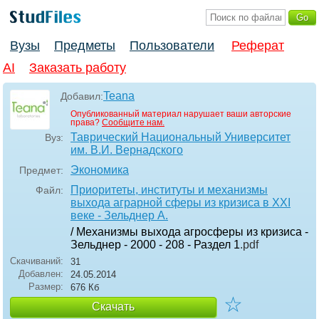
Вузы
Предметы
Пользователи
Реферат
AI
Заказать работу
Teana
Добавил:
Опубликованный материал нарушает ваши авторские
права?
Сообщите нам.
Таврический Национальный Университет
Вуз:
им. В.И. Вернадского
Экономика
Предмет:
Приоритеты, институты и механизмы
Файл:
выхода аграрной сферы из кризиса в XXI
веке - Зельднер А.
/ Механизмы выхода агросферы из кризиса -
Зельднер - 2000 - 208 - Раздел 1
.pdf
Скачиваний:
31
Добавлен:
24.05.2014
Размер:
676 Кб
☆
Скачать