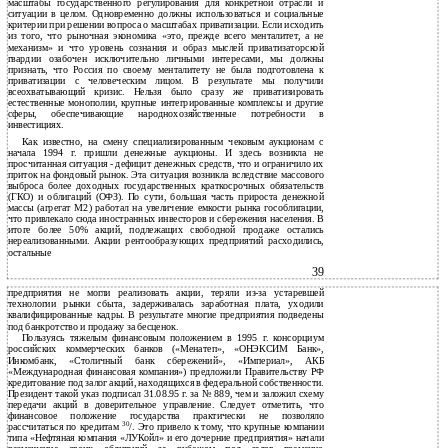
масштабы государственного регулирования для конкретной отрасли и
ситуации в целом. Одновременно должны использоваться и социальные
критерии при решении вопроса о масштабах приватизации. Если исходить
из того, что рыночная экономика «это, прежде всего менталитет, а не
механизм» и что уровень сознания и образ мыслей приватизаторской
гвардии озабочен исключительно личными интересами, мы должны
признать, что Россия по своему менталитету не была подготовлена к
приватизации с человеческим лицом. В результате мы получили
всеохватывающий кризис. Нельзя было сразу же приватизировать
естественные монополии, крупные интегрированные комплексы и другие
сферы, обеспечивающие народнохозяйственные потребности в
инвестициях.
Как известно, на смену специализированным чековым аукционам с
начала 1994 г. пришли денежные аукционы. И здесь возникла не
просчитанная ситуация - дефицит денежных средств, что и ограничило их
приток на фондовый рынок. Эта ситуация возникла вследствие массового
выброса более доходных государственных краткосрочных обязательств
(ГКО) и облигаций (ОФЗ). По сути, большая часть прироста денежной
массы (агрегат М2) работал на увеличение емкости рынка гособлигации,
что привлекало сюда иностранных инвесторов и сбережения населения. В
итоге более 50% акций, подлежащих свободной продаже остались
нереализованными. Акции рентообразующих предприятий расходились,
остальные
39
предприятия не могли реализовать акции, теряли из-за устаревшей
технологии рынки сбыта, задерживалась заработная плата, уходили
квалифицированные кадры. В результате многие предприятия подведены
под банкротство и продажу за бесценок.
Пользуясь тяжелым финансовым положением в 1995 г. консорциум
российских коммерческих банков («Менатеп», «ОНЭКСИМ Банк»,
Инкомбанк, «Столичный банк сбережений», «Империал», АКБ
«Международная финансовая компания») предложили Правительству РФ
кредитование под залог акций, находящихся в федеральной собственности.
Президент такой указ подписал 31.08.95 г. за № 889, чем и заложил схему
передачи акций в доверительное управление. Следует отметить, что
финансовое положение государства практически не позволяло
30
рассчитаться по кредитам
/. Это привело к тому, что крупные компании
типа «Нефтяная компания «ЛУКойл» и его дочерние предприятия» начали