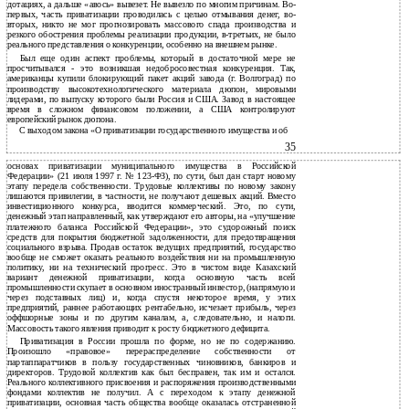
дотациях, а дальше «авось» вывезет. Не вывезло по многим причинам. Во-
первых, часть приватизации проводилась с целью отмывания денег, во-
вторых, никто не мог прогнозировать массового спада производства и
резкого обострения проблемы реализации продукции, в-третьих, не было
реального представления о конкуренции, особенно на внешнем рынке.
Был еще один аспект проблемы, который в достаточной мере не
просчитывался - это возникшая недобросовестная конкуренция. Так,
американцы купили блокирующий пакет акций завода (г. Волгоград) по
производству высокотехнологического материала дюпон, мировыми
лидерами, по выпуску которого были Россия и США. Завод в настоящее
время в сложном финансовом положении, а США контролируют
европейский рынок дюпона.
С выходом закона «О приватизации государственного имущества и об
35
основах приватизации муниципального имущества в Российской
Федерации» (21 июля 1997 г. № 123-ФЗ), по сути, был дан старт новому
этапу передела собственности. Трудовые коллективы по новому закону
лишаются привилегии, в частности, не получают дешевых акций. Вместо
инвестиционного конкурса, вводится коммерческий. Это, по сути,
денежный этап направленный, как утверждают его авторы, на «улучшение
платежного баланса Российской Федерации», это судорожный поиск
средств для покрытия бюджетной задолженности, для предотвращения
социального взрыва. Продав остаток ведущих предприятий, государство
вообще не сможет оказать реального воздействия ни на промышленную
политику, ни на технический прогресс. Это в чистом виде Казахский
вариант денежной приватизации, когда основную часть всей
промышленности скупает в основном иностранный инвестор, (напрямую и
через подставных лиц) и, когда спустя некоторое время, у этих
предприятий, раннее работающих рентабельно, исчезает прибыль, через
оффшорные зоны и по другим каналам, а, следовательно, и налоги.
Массовость такого явления приводит к росту бюджетного дефицита.
Приватизация в России прошла по форме, но не по содержанию.
Произошло «правовое» перераспределение собственности от
партаппаратчиков в пользу государственных чиновников, банкиров и
директоров. Трудовой коллектив как был бесправен, так им и остался.
Реального коллективного присвоения и распоряжения производственными
фондами коллектив не получил. А с переходом к этапу денежной
приватизации, основная часть общества вообще оказалась отстраненной