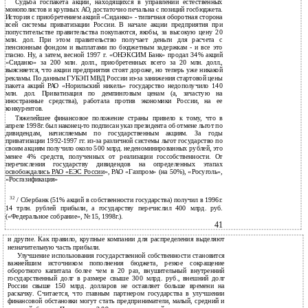
Судьба госпакета акций, находящихся в управлении естественных
монополистов и крупных АО, достаточно печальна с позиций госбюджета.
История с приобретением акций «Сиданко» - типичная оборотная сторона
всей системы приватизации России. В начале акции предприятия при
попустительстве правительства покупаются, якобы, за высокую цену 20
млн. дол. При этом правительство получает деньги для расчета с
пенсионным фондом и выплатами по бюджетным задержкам - и все это
гласно. Ну, а затем, весной 1997 г. «ОНЭКСИМ Банк» продал 34% акций
«Сиданко» за 200 млн. долл., приобретенных всего за 20 млн. долл.,
выясняется, что акции предприятия стоят дороже, но теперь уже никакой
рекламы. По данным ГУБЭП МВД России из-за занижения стартовой цены
пакета акций РАО «Норильский никель» государство недополучило 140
млн. дол. Приватизация по демпинговым ценам (а, зачастую на
иностранные средства), работала против экономики России, на ее
конкурентов.
Тяжелейшее финансовое положение страны привело к тому, что в
апреле 1998г. был наконец-то подписан указ президента об отмене льгот по
дивидендам, начисляемым по государственным акциям. За годы
приватизации 1992-1997 гг. из-за различной системы льгот государство по
своим акциям получило около 500 млрд. неденоминированных рублей, это
менее 4% средств, полученных от реализации госсобственности. От
перечисления государству дивидендов на определенных этапах
освобождались РАО «ЕЭС России», РАО «Газпром» (на 50%), «Росуголь»,
«Росгазификация»
32
/ Сбербанк (51% акций в собственности государства) получил в 1996г.
14 трлн. рублей прибыли, а государству перечислил 400 млрд. руб.
(«Федеральное собрание», № 15, 1998г.).
41
и другие. Как правило, крупные компании для распределения выделяют
незначительную часть прибыли.
Улучшение использования государственной собственности становится
важнейшим источником пополнения бюджета, резкое сокращение
оборотного капитала более чем в 20 раз, внушительный внутренний
государственный долг в размере свыше 300 млрд. руб., внешний долг
России свыше 150 млрд. долларов не оставляет больше времени на
раскачку. Считается, что главным партнером государства в улучшении
финансовой обстановки могут стать предприниматели, малый, средний и