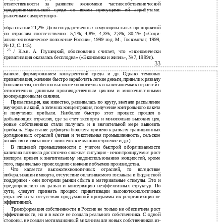
ответственности за развитие экономики частнособственнической
предпринимательской среде со всеми присущими ей атрибутами:
рыночным саморегулиро-
образовании 21,2%. Доля государственных и муниципальных предприятий
по отраслям соответственно: 5,1%; 4,8%; 4,3%; 2,3%; 80,1% («Соци-
ально-экономическое положение России», 1999 год. М., Госкомстат, 1999,
№ 12, С. 115).
25
/ К.э.н. А. Глушецкий, обоснованно считает, что «экономически
приватизация оказалась бесплодна» («Экономика и жизнь», № 7, 1999г.).
33
ванием, формированием конкурентной среды и др. Однако темповая
приватизация, желание быстро заработать легкие деньги, привели к развалу
большинства, особенно высокотехнологичных и капиталоемких отраслей с
относительно длинным производственным циклом и многочисленными
кооперационными связями.
Приватизация, как известно, развивалась по кругу, вначале распыление
ваучеров и акций, а затем их концентрация, получение контрольного пакета
и получения прибыли. Наиболее быстро этот процесс прошел в
добывающих отраслях, где за счет экспорта и монопольно высоких цен,
новые собственники стали получать и в значительной мере вывозить
прибыль. Нарастание дефицита бюджета привело к развалу традиционных
дотационных отраслей (легкая и текстильная промышленность, сельское
хозяйство и связанное с ним сельское машиностроение и др.).
В пищевой промышленности с учетом быстрой оборачиваемости
капитала возникла достаточно сложная ситуация - неконтролируемые рост
импорта привел к значительному недоиспользованию мощностей, кроме
того, параллельно происходило снижение объемов производства.
Что касается высокотехнологичных отраслей, то вследствие
либерализации импорта, отсутствие оплачиваемого госзаказа и бюджетной
поддержки - они потеряли рынки сбыта и материальные стимулы. Это и
предопределило их развал и консервацию неэффективных структур. По
сути, следует признать процесс приватизации высокотехнологичных
отраслей из-за отсутствия продуманной программы их реорганизации не
эффективной.
Трансформация собственности в России не только не обеспечила рост
эффективности, но и в массе не создала реального собственника. С одной
стороны, не создан мотивационный механизм для новых собственников из-