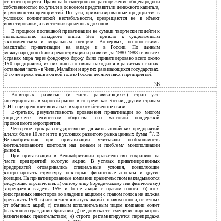
от этого процесса. Право на бесконтрольное распоряжение общенародной
собственностью получили в основном представители денежного капитала,
и руководства предприятий. По сути, приватизированные предприятия в
условиях политической нестабильности, превращаются не в объект
инвестирования, а в источник временных доходов.
В процессе поспешной приватизации не сумели творчески подойти к
использованию западного опыта. Это привело к существенным
экономическим и моральным потерям. Во-первых, несопоставимы
масштабы приватизации на западе и в России. По данным
международного банка реконструкции и развития, за 1980-1988 гг. во всех
странах мира через фондовую биржу было приватизировано всего около
150 предприятий, из них лишь половина находится в развитых странах,
остальная часть - в Чили, Малайзии и других развивающихся государствах.
В то же время лишь в одной только России десятки тысяч предприятий.
36
Во-вторых, развитые (и часть развивающихся) стран уже
интегрированы в мировой рынок, в то время как России, другим странам
СНГ еще предстоит вписаться в мирохозяйственные связи.
В-третьих, результативность проведения приватизации во многом
определяется единством общества, его массовой поддержкой
проводимого мероприятия.
Четвертое, срок разгосударствления дюжины английских предприятий
26
длился более 10 лет и это в условиях развитого рынка ценных бумаг
/. В
Великобритании при приватизации учитывали необходимость
централизованного контроля над ценами и проблему монополизации
рынков.
При приватизации в Великобритании правительство сохранило на
части предприятий золотую акцию. В уставах приватизированных
предприятий оговаривались специальные условия, позволяющие
контролировать структуру, некоторые финансовые аспекты и другие
позиции. На приватизированные компании правительством накладываются
следующие ограничения: а) одному лицу (юридическому или физическому)
запрещается владеть 15% и более акций с правом голоса; б) доля
иностранных инвесторов во владении акциями с правом голоса не должна
превышать 15%; в) исключается выпуск акций с правом голоса, отличных
от обычных акций; г) главным исполнительным лицом компании может
быть только гражданин Британии; д) не допускается смещение директоров,
назначенных правительством; е) строго регламентируется перепродажа