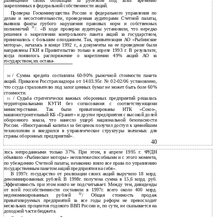
размещение своих облигаций за рубежом под залог временно
закрепленных в федеральной собственности акций.
Проверка Госкомимущества России и федерального управления по
делам и несостоятельности, проведенная аудиторами Счетной палаты,
выявила факты грубого нарушения правовых норм и собственных
31
полномочий
/. «В ходе проверки аудиторы установили, что нередко
решения о закреплении контрольного пакета акций за государством,
принимались с большим опозданием. Так, приватизация АО «Рыбинские
моторы», началась в конце 1992 г., а документы на ее проведение были
направлены ГКИ в Правительство только в апреле 1993 г. В результате,
когда появилось распоряжение о закреплении 49% акций АО за
государством, их остава-
/ Сумма кредита составляла
60-90% рыночной стоимости пакета
30
акций. Приказом Росстрахнадзора от 14.03.95г. № 02-02/06 установлено,
что ссуда страхователю под залог ценных бумаг не может быть боле 60%
стоимости.
/ Судьба стратегически важных оборонных предприятий решалась
31
территориальными КУГИ без согласования с соответствующими
министерствами. Так были приватизированы НТК «Союз»,
машиностроительный КБ «Гранит» и другие предприятия с высокой долей
оборонного заказа, что нанесло ущерб национальной безопасности
России. «Иностранный капитал за бесценок получил доступ к ценнейшим
технологиям и внедрился в управленческие структуры значимых для
страны оборонных предприятий».
40
лось непроданными только 37%. При этом, в апреле 1995 г. ФУДН
объявило «Рыбинские моторы» неплатежеспособными и с этого момента,
по убеждению Счетной палаты, незаконно взяло все права по управлению
государственным пакетом акций предприятия на себя».
В 1997г. государство от реализации своих акций выручило 18 млрд.
деноминированных рублей. В 1998г. получена сумма в 15,6 млрд. руб.
Эффективность при этом никто не подсчитывает. Между тем, дивиденды
от всей госсобственности составили в 1997г. всего около 400 млрд.
32
неденоминированных рублей
/ Общая стоимость продаж
приватизируемых предприятий за все годы реформ не превосходит
нескольких процентов годового ВВП России и, по сути, не сказывается на
доходной части бюджета.