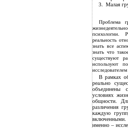
3.
Малая гру
Проблема г
жизнедеятельн
психологии. 
реальность от
знать все асп
знать что тако
существуют ра
используют по
исследователем
В рамках о
реально суще
объединены с
условиях жиз
общности. Дл
различения гр
каждую групп
включенными. 
именно – иссле