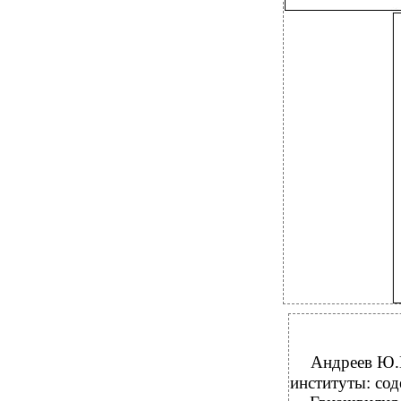
Андреев Ю.П
институты: сод