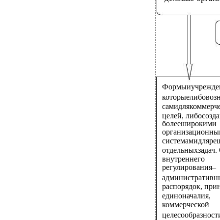
Формыиучрежде
которыелибовоз
самидлякоммерч
целей, либосозд
болееширокими
организационн
системамидляре
отдельныхзадач.
внутреннего
регулирования–
административн
распорядок, пр
единоначалия,
коммерческой
целесообразност