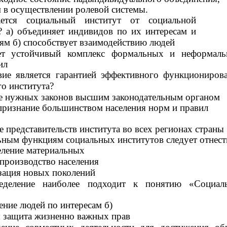
 в осуществлении ролевой системы.
ется социальный институт от социальной
 а) объединяет индивидов по их интересам и
ям б) способствует взаимодействию людей
ет устойчивый комплекс формальных и неформал
ил
вие является гарантией эффективного функциониров
о института?
ие нужных законов высшим законодательным органом
 признание большинством населения норм и правил
е представительств института во всех регионах страны
ьным функциям социальных институтов следует отнест
еление материальных
спроизводство населения
изация новых поколений
еделение наиболее подходит к понятию «Социал
ение людей по интересам б)
я защита жизненно важных прав