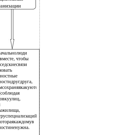
ганизации
ачальнолюди
явместе, чтобы
оседскиесвязи
зовать
ьностные
ностидругдруга,
мсохраняякакуютоцелесообразность
(соблюдая
овкуулиц,
и
ыжилища,
уруспециализаций
 котораякаждомув
ностиненужна.