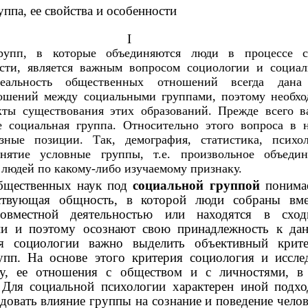
ппа, ее свойства и особенности
I
рупп, в которые объединяются люди в процессе с
ости, является важным вопросом социологии и социал
Реальность общественных отношений всегда дана
ношений между социальными группами, поэтому необхо
екты существования этих образований. Прежде всего 
е социальная группа. Относительно этого вопроса в 
зные позиции. Так, демография, статистика, психол
нятие условные группы, т.е. произвольное объедин
 людей по какому-либо изучаемому признаку.
бщественных наук под
социальной группой
понима
ствующая общность, в которой люди собраны вме
овместной деятельностью или находятся в схо
ни и поэтому осознают свою принадлежность к да
я социологии важно выделить объективный крит
упп. На основе этого критерия социология и иссле
у, ее отношения с обществом и с личностями, в
Для социальной психологии характерен иной подхо
довать влияние группы на сознание и поведение челов