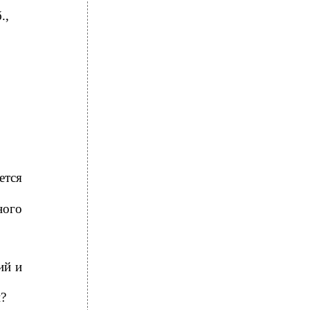
.,
ется
ного
ий и
?