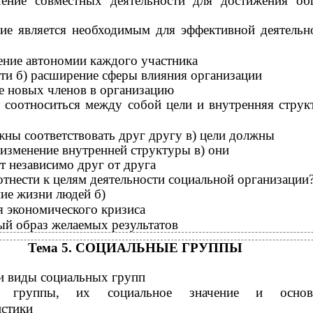
чение совместных деятельности для достижения о
вие является необходимым для эффективной деятельн
ение автономии каждого участника
сти б) расширение сферы влияния организации
е новых членов в организацию
соотноситься между собой цели и внутренняя струк
жны соответствовать друг другу в) цели должны
изменение внутренней структуры в) они
т независимо друг от друга
отнести к целям деятельности социальной организации
ие жизни людей б)
я экономического кризиса
ый образ желаемых результатов
Тема 5. СОЦИАЛЬНЫЕ ГРУППЫ
и виды социальных групп
е группы, их социальное значение и основ
истики