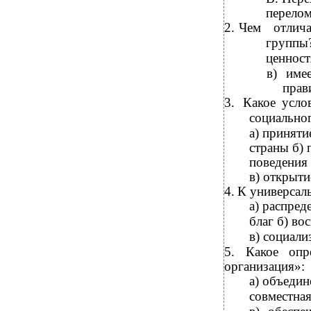
перелом
2.
Чем отлича
группы?
ценност
в) име
прав
3.
Какое усло
социальног
а) принят
страны б)
поведения
в) открыти
4.
К универсал
а) распред
благ б) во
в) социал
5.
Какое опр
организация»:
а) объедин
совместна