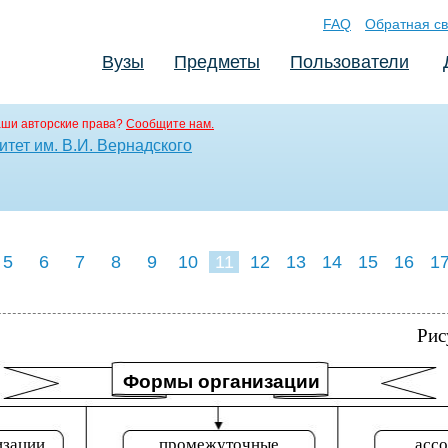
FAQ
Обратная св
Вузы
Предметы
Пользователи
аши авторские права?
Сообщите нам.
тет им. В.И. Вернадского
5
6
7
8
9
10
11
12
13
14
15
16
1
Рис
Формы организации
изации
промежуточные
асс