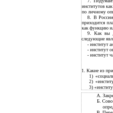
7.
Подумайт
институтов как
по личному оп
8.
В России
приходится пла
как функцию и
9.
Как вы 
следующие явл
-
институт а
-
институт о
-
институт ч
1.
Какие из пр
1)
«социал
2)
«инстит
3)
«инстит
А. Закр
Б. Сов
опре
В. Пере