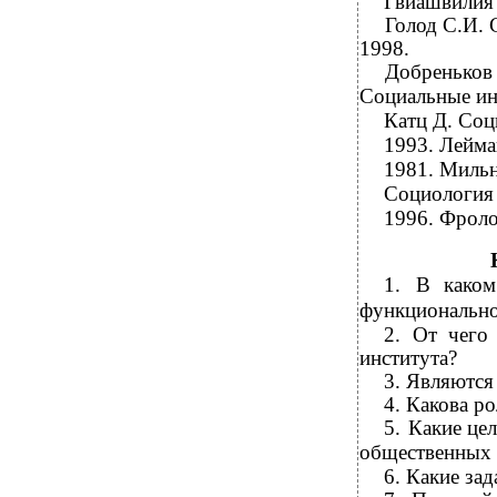
Гвиашвилия 
Голод С.И. 
1998.
Добреньков 
Социальные инс
Катц Д. Соц
1993. Лейма
1981. Мильн
Социология 
1996. Фроло
1.
В каком
функциональн
2.
От чего 
института?
3.
Являются 
4.
Какова ро
5.
Какие цел
общественных 
6.
Какие зад