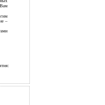
ьных
 Вам
огим
ие –
тами
ятия: