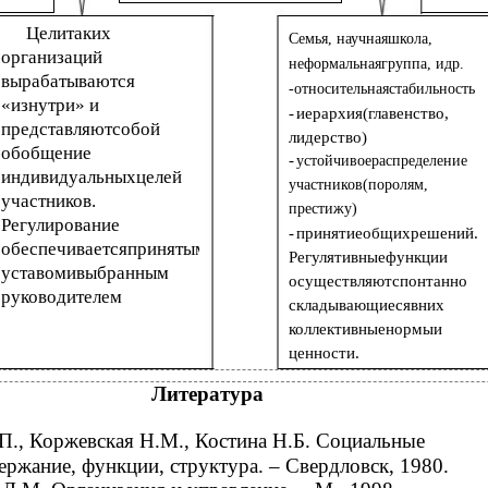
Целитаких
Семья, научнаяшкола,
организаций
неформальнаягруппа, идр.
вырабатываются
-относительнаястабильность
«изнутри» и
-
иерархия(главенство,
представляютсобой
лидерство)
обобщение
-
устойчивоераспределение
индивидуальныхцелей
участников(поролям,
участников.
престижу)
Регулирование
-
принятиеобщихрешений.
обеспечиваетсяпринятым
Регулятивныефункции
уставомивыбранным
осуществляютспонтанно
руководителем
складывающиесявних
коллективныенормыи
ценности.
Литература
., Коржевская Н.М., Костина Н.Б. Социальные
ержание, функции, структура. – Свердловск, 1980.