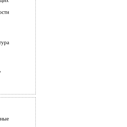
бщих
ости
тура
?
ные