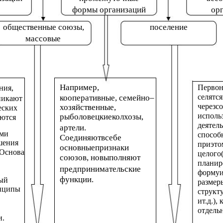
формы организаций
ор
общественные союзы,
поселение
массовые
Например,
Первон
ния,
селятс
кооперативные, семейно–
никают
черезс
хозяйственные,
еских
исполь
рыболовецкиеколхозы,
аются
деятел
артели.
ыми
способ
Соединяютвсебе
шения
приэто
основныепризнаки
 Основа
целого
союзов, новыполняют
планир
предпринимательские
форму
функции.
ый
размер
инципы
структ
ит.д.),
отдель
и.