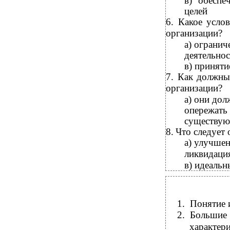
в) обеспе
целей
6.
Какое усло
организации?
а) огранич
деятельно
в) приняти
7.
Как должны 
организации?
а) они дол
опережать 
существую
8.
Что следует 
а) улучшен
ликвидаци
в) идеальн
1.
Понятие 
2.
Больши
характер