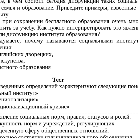
е, в чем состоит сегодня дисфункций таких социал
 семья и образование. Приведите примеры, известные
ыту.
 при сохранении бесплатного образования очень мн
тить за учебу. Как нужно интерпретировать это явлен
ли дисфункцию института образования?
думаете, почему называются социальными институ
ения:
нглийских дворецких,
пекунства,
астного образования
Тест
иведенных определений характеризуют следующие пон
ьный институт»
уционализация»
уционализационный кризис»
епление социальных норм, правил, статусов и ролей.
окупность норм и учреждений, регулирующих
деленную сферу общественных отношений.
ходное состояние надындивидуального объединения,