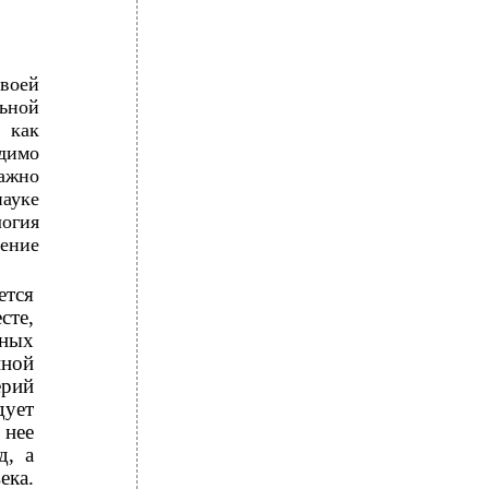
воей
ьной
 как
димо
важно
науке
огия
ение
ется
сте,
дных
нной
ерий
дует
 нее
д, а
ека.