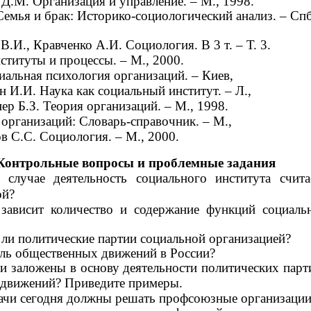
Д.М. Организация и управление. – М., 1998.
Семья и брак: Историко-социологический анализ. – Спб
В.И., Кравченко А.И. Социология. В 3 т. – Т. 3.
титуты и процессы. – М., 2000.
иальная психология организаций. – Киев,
н И.И. Наука как социальный институт. – Л.,
ер Б.З. Теория организаций. – М., 1998.
организаций: Словарь-справочник. – М.,
в С.С. Социология. – М., 2000.
Контрольные вопросы и проблемные задания
 случае деятельность социального института счита
ой?
зависит количество и содержание функций социаль
ли политические партии социальной организацией?
ль общественных движений в России?
и заложены в основу деятельности политических парт
движений? Приведите примеры.
ачи сегодня должны решать профсоюзные организации