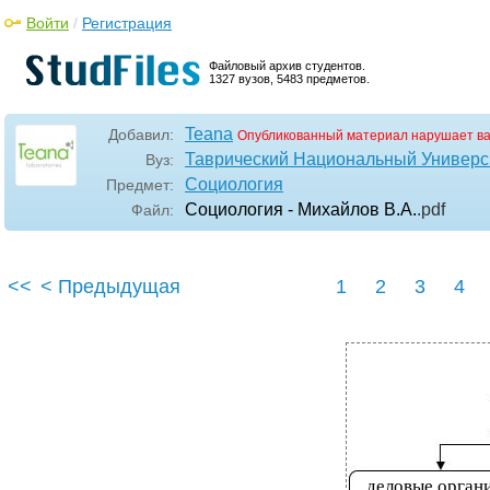
Войти
/
Регистрация
Файловый архив студентов.
1327 вузов, 5483 предметов.
Teana
Добавил:
Опубликованный материал нарушает в
Таврический Национальный Универси
Вуз:
Социология
Предмет:
Социология - Михайлов В.А.
.pdf
Файл:
<<
< Предыдущая
1
2
3
4
деловые орган