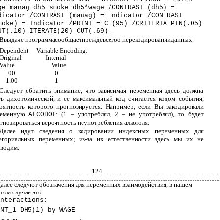
ge manag dh5 smoke dh5*wage /CONTRAST (dh5) =
dicator /CONTRAST (manag) = Indicator /CONTRAST
moke) = Indicator /PRINT = CI(95) /CRITERIA PIN(.05)
UT(.10) ITERATE(20) CUT(.69).
Ввыдаче программасообщаетпреждевсегоо перекодированииданных:
Dependent
Variable Encoding:
Original
Internal
Value
Value
.00
0
1.00
1
Следует обратить внимание, что зависимая переменная здесь должна
ь дихотомической, и ее максимальный код считается кодом события,
оятность которого прогнозируется. Например, если Вы закодировали
ременную
: (1 – употреблял, 2 – не употреблял), то будет
ALCOHOL
гнозироваться вероятность неупотребления алкоголя.
Далее идут сведения о кодировании индексных переменных для
егориальных переменных; из-за их естественности здесь мы их не
водим.
124
алее следуют обозначения для переменных взаимодействия, в нашем
том случае это
Interactions:
INT_1 DH5(1) by WAGE