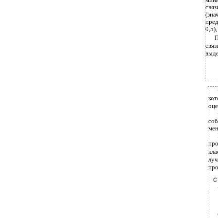
свя
(зн
пред
0,5)
П
связ
выде
кот
оце
соб
мен
про
кла
луч
про
C