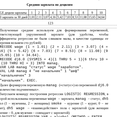
Средняя зарплата по децилям
E децили зарплаты
1
2
3
4
5
6
7
8
9
10
 зарплата за 30 дней
1,01
2,11
3,07
4,16
5,42
7,03
8,53
11,08
15,65
34,64
123
Полученные средние используем для формирования переменной,
ответствующей укрупненной зарплате (для удобства, чтобы
ффициенты регрессии не были слишком малы, в качестве единицы ее
ерения возьмем сто рублей).
RECODE wage (1 = 1.01) (2 = 2.11) (3 = 3.07) (4 =
16) (5 = 5.42) (6 = 7.03) (7 = 8.53) (8 = 11.08) (9
15.65) (10 = 34.64).
RECODE dj6.0 (SYSMIS = 4)(1 THRU 5 = 1)(6 thru 10 =
 (10 THRU HI = 3) INTO manag.
VAR LAB manag "статус" wage "зaработок".
VAL LAB manag 4 "не начальник" 1 "шеф"
"начальничек" 3
"начальник". EXEC.
Далее формируем переменную
(«статус») из переменной
manag
dj6.0
количество подчиненных».
Запускаем команду построения регрессии
, в
LOGISTIC REGRESSION
орой использованы переменные
– зарплата,
– статус,
wage
manag
dh5
ол (1 – мужчины, 2 – женщины)
– курение (1 – курит, 0 – не
smoke
ит),
– «взаимодействие» пола с зарплатой (для женщин
dh5 wage
чение – 0, для мужчин – совпадает с зарплатой).
LOGISTIC REGRESSION VAR = alcohol /METHOD = ENTER