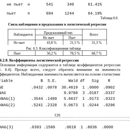
не пьет
н
541
340
61.41%
пьет
п
694
1244
64.19%
Таблица 6
.
6
Связь наблюдения и предсказания в логистической регрессии
Предсказанный тип
Наблюдается
Всего
Не пьет
Пьет
Не пьет
43,8 %
21,5 %
31,3 %
Рис. 6.3. Классификационная таблица
Пьет
56,2 %
78,5 %
68,7 %
6.2.8. Коэффициенты логистической регрессии
Основная информация содержится в таблице коэффициентов регрессии
с. 6.4). Прежде всего, следует обратить внимание на значимость
ффициентов. Наблюдаемая значимость вычисляется на основе статистики
riable
B
S.E.
Wald df
Sig
R
GE
.0432
.0078
30.4619
1
.0000
.0902
NAG
9.9788
3
.0187
.0337
ANAG(1)
.3544
.1489
5.6637
1
.0173
.0323
ANAG(2)
.5241
.2328
5.0673
1
.0244
.0296
126
NAG(3)
.0393
.1580
.0618
1
.8036
.0000