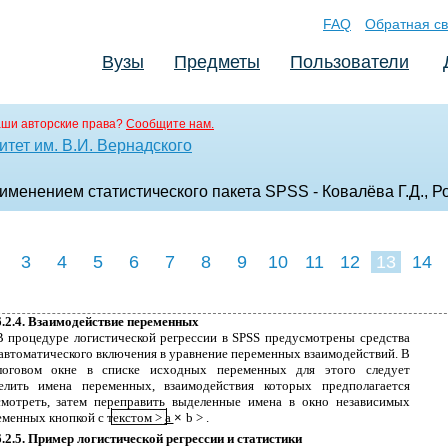
FAQ
Обратная св
Вузы
Предметы
Пользователи
аши авторские права?
Сообщите нам.
тет им. В.И. Вернадского
именением статистического пакета SPSS - Ковалёва Г.Д., Р
3
4
5
6
7
8
9
10
11
12
13
14
6.2.4. Взаимодействие переменных
В процедуре логистической регрессии в SPSS предусмотрены средства
 автоматического включения в уравнение переменных взаимодействий. В
логовом окне в списке исходных переменных для этого следует
елить имена переменных, взаимодействия которых предполагается
смотреть, затем переправить выделенные имена в окно независимых
еменных кнопкой c текстом >
a
×
b > .
6.2.5. Пример логистической регрессии и статистики