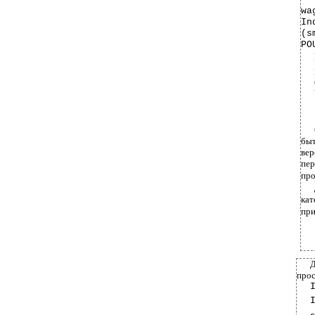
wa
In
(s
PO
быт
вер
пе
про
кат
при
Д
прос