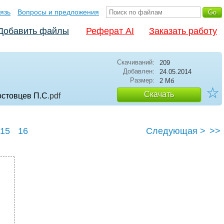
язь
Вопросы и предложения
Добавить файлы
Реферат AI
Заказать работу
Скачиваний:
209
Добавлен:
24.05.2014
Размер:
2 Мб
☆
Скачать
остовцев П.С
.pdf
15
16
Следующая >
>>