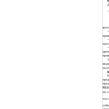
6
Д
кото
−
прав
−
част
−
цие
прав
Э
моде
поэт
6
пред
пре
REG
по 
что 
соб
мини