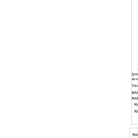
(ри
коэ
Va
WA
MA
M
M
MA