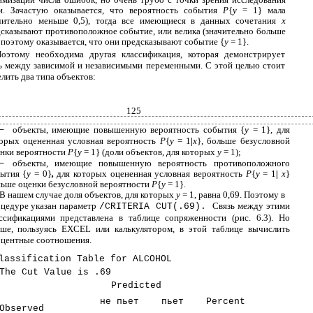
зи. Зачастую оказывается, что вероятность события
P
{
y
= 1} мала
ачительно меньше 0,5), тогда все имеющиеся в данных сочетания
x
сказывают противоположное событие, или велика (значительно больше
, поэтому оказывается, что они предсказывают событие {
y
= 1}.
оэтому необходима другая классификация, которая демонстрирует
ь между зависимой и независимыми переменными. С этой целью стоит
лить два типа объектов:
125
объекты, имеющие повышенную вероятность события {
y
= 1}, для
−
орых оцененная условная вероятность
P
{
y
= 1
|
x
}, больше безусловной
нки вероятности
P
{
y
= 1} (доли объектов, для которых
y
= 1);
объекты, имеющие повышенную вероятность противоположного
−
ытия {
y
= 0}
,
для которых оцененная условная вероятность
P
{
y
= 1
|
x
}
ьше оценки безусловной вероятности
P
{
y
= 1}.
В нашем случае доля объектов, для которых
y
= 1, равна 0,69. Поэтому в
цедуре указан параметр
Связь между этими
/CRITERIA CUT(.69).
ссификациями представлена в таблице сопряженности (рис. 6.3). Но
ше, пользуясь EXCEL или калькулятором, в этой таблице вычислить
центные соотношения.
lassification Table for ALCOHOL
The Cut Value is .69
Predicted
не пьет
пьет
Percent
Observed