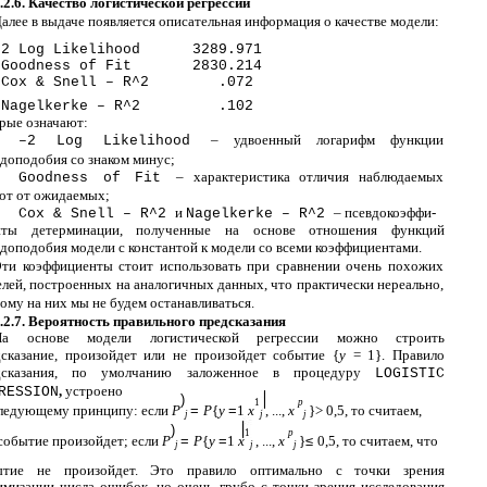
.2.6. Качество логистической регрессии
алее в выдаче появляется описательная информация о качестве модели:
–2 Log Likelihood
3289.971
Goodness of Fit
2830.214
Cox & Snell – R^2
.072
Nagelkerke – R^2
.102
рые означают:
– удвоенный логарифм функции
–2
Log Likelihood
доподобия со знаком минус;
– характеристика отличия наблюдаемых
Goodness of Fit
от от ожидаемых;
и
– псевдокоэффи-
Cox & Snell – R^2
Nagelkerke – R^2
нты детерминации, полученные на основе отношения функций
доподобия модели с константой к модели со всеми коэффициентами.
ти коэффициенты стоит использовать при сравнении очень похожих
лей, построенных на аналогичных данных, что практически нереально,
ому на них мы не будем останавливаться.
.2.7. Вероятность правильного предсказания
На основе модели логистической регрессии можно строить
сказание, произойдет или не произойдет событие {
y
= 1}. Правило
дсказания, по умолчанию заложенное в процедуру
LOGISTIC
,
устроено
RESSION
)
1
p
следующему принципу: если
P
=
P
{
y
=
1
x
, ...,
x
}> 0,5, то считаем,
j
j
j
)
1
p
событие произойдет; если
P
=
P
{
y
=
1
x
, ...,
x
}
≤
0,5, то считаем, что
j
j
j
ытие не произойдет. Это правило оптимально с точки зрения
мизации числа ошибок, но очень грубо с точки зрения исследования