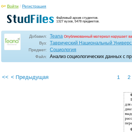
Войти
/
Регистрация
Файловый архив студентов.
1327 вузов, 5478 предметов.
Teana
Добавил:
Опубликованный материал нарушает в
Таврический Национальный Универси
Вуз:
Социология
Предмет:
Анализ социологических данных с пр
Файл:
<<
< Предыдущая
1
2
для
диа
выд
рас
пер