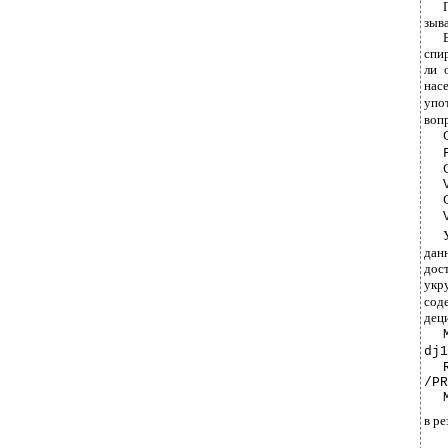
зыв
спир
ли 
нас
упо
вопр
дан
дос
укр
сод
деци
dj1
/PR
в ре