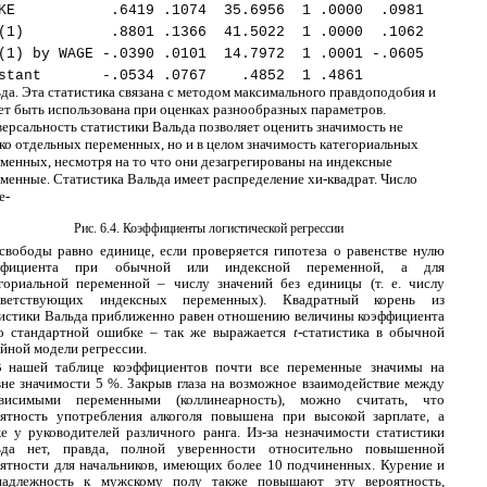
KE
.6419
.1074
35.6956
1
.0000
.0981
(1)
.8801
.1366
41.5022
1
.0000
.1062
(1) by WAGE -.0390 .0101
14.7972
1
.0001
-.0605
stant
-.0534
.0767
.4852
1
.4861
да. Эта статистика связана с методом максимального правдоподобия и
т быть использована при оценках разнообразных параметров.
ерсальность статистики Вальда позволяет оценить значимость не
ко отдельных переменных, но и в целом значимость категориальных
менных, несмотря на то что они дезагрегированы на индексные
менные. Статистика Вальда имеет распределение хи-квадрат. Число
е-
Рис. 6.4. Коэффициенты логистической регрессии
свободы равно единице, если проверяется гипотеза о равенстве нулю
ффициента при обычной или индексной переменной, а для
гориальной переменной – числу значений без единицы (т. е. числу
тветствующих индексных переменных). Квадратный корень из
истики Вальда приближенно равен отношению величины коэффициента
го стандартной ошибке – так же выражается
t
-статистика в обычной
йной модели регрессии.
В
нашей таблице коэффициентов почти все переменные значимы на
не значимости 5 %. Закрыв глаза на возможное взаимодействие между
ависимыми переменными (коллинеарность), можно считать, что
оятность употребления алкоголя повышена при высокой зарплате, а
е у руководителей различного ранга.
Из-за незначимости статистики
ьда нет, правда, полной уверенности относительно повышенной
ятности для начальников, имеющих более 10 подчиненных. Курение и
надлежность к мужскому полу также повышают эту вероятность,