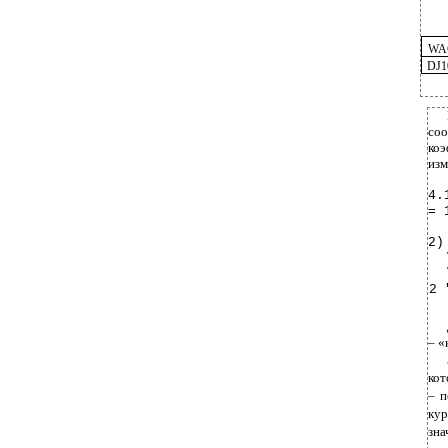
WAG
DJ10
со
коэ
изм
4.
= 
2)
2 
– «
кот
– п
кур
зна