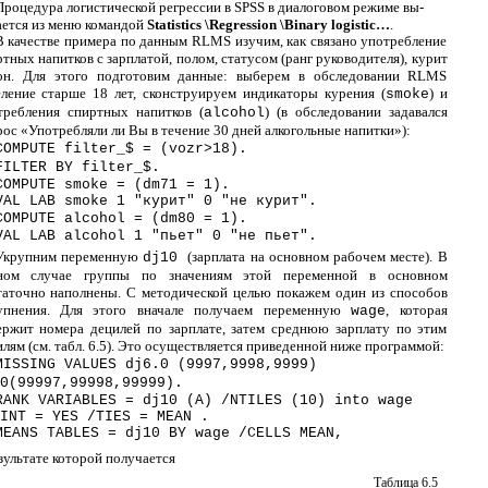
Процедура логистической регрессии в SPSS в диалоговом режиме вы-
ается из меню командой
Statistics \Regression \Binary logistic…
.
В качестве примера по данным RLMS изучим, как связано употребление
тных напитков с зарплатой, полом, статусом (ранг руководителя), курит
он. Для этого подготовим данные: выберем в обследовании RLMS
еление старше 18 лет, сконструируем индикаторы курения (
) и
smoke
требления спиртных напитков (
) (в обследовании задавался
alcohol
ос «Употребляли ли Вы в течение 30 дней алкогольные напитки»):
COMPUTE filter_$ = (vozr>18).
FILTER BY filter_$.
COMPUTE smoke = (dm71 = 1).
VAL LAB smoke 1 "курит" 0 "не курит".
COMPUTE alcohol = (dm80 = 1).
VAL LAB alcohol 1 "пьет" 0 "не пьет".
Укрупним переменную
(зарплата на основном рабочем месте). В
dj10
ном случае группы по значениям этой переменной в основном
таточно наполнены. С методической целью покажем один из способов
упнения. Для этого вначале получаем переменную
, которая
wage
ержит номера децилей по зарплате, затем среднюю зарплату по этим
лям (см. табл. 6.5). Это осуществляется приведенной ниже программой:
MISSING VALUES dj6.0 (9997,9998,9999)
0(99997,99998,99999).
RANK VARIABLES = dj10 (A) /NTILES (10) into wage
INT = YES /TIES = MEAN .
MEANS TABLES = dj10 BY wage /CELLS MEAN,
зультате которой получается
Таблица 6.5