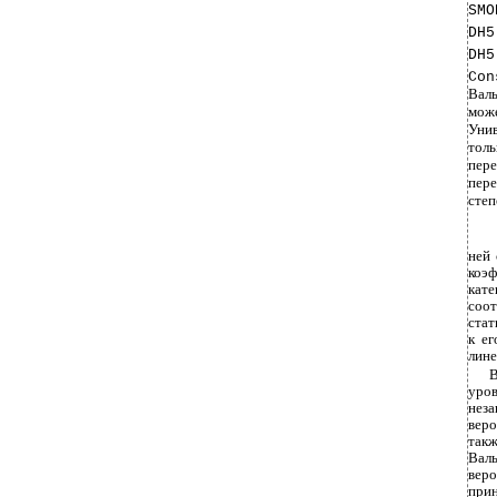
SMO
DH5
DH5
Con
Валь
може
Унив
толь
пере
пере
степ
ней 
коэ
кате
соо
стат
к е
лине
уров
нез
вер
такж
Вал
веро
при