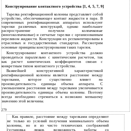
Конструирование контактного устройства [1, 4, 5, 7, 9]
Тарелка ректификационной колонны представляет собой
устройство, обеспечивающее контакт жидкости и пара. В
современных ректификационных аппаратах используют
тарелки различных конструкций, однако наибольшее
распространение получили колпачковые
(многоколпачковые) и ситчатые тарелки с организованным
переливом жидкости. Конструкции их регламентированы в
отраслевых и государственных стандартах. Рассмотрим
основные принципы конструирования таких тарелок.
Конструирование контактного устройства должно
проводиться параллельно с кинетическим расчетом, так
как расчет кинетических коэффициентов связан с
конкретным типом контактного устройства.
Важнейшей конструктивной характеристикой
ректификационной колонны является расстояние между
тарелками, которое существенно влияет на
производительность единицы объема аппарата. С
уменьшением расстояния между тарелками увеличивается
производительность единицы объема колонны. Поэтому
всегда необходимо стремиться к возможно меньшему
значению этой величины.
279
Как правило, расстояние между тарелками определяют
не только из условий получения минимального объема
колонны, но и из чисто технических соображений
(установка люков, возможность работы со