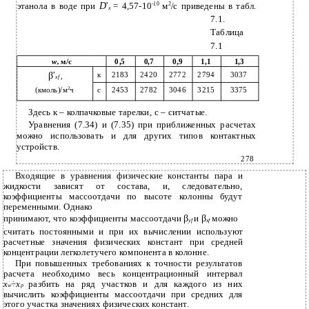
D
'
этанола в воде при
= 4,57-10
-10
м
2
/с приведены в табл.
x
7.1.
Таблица
7.1
w,
м/с
0,5
0,9
1,1
0,7
1,3
β'
к
2183
2420
2772
2794
3037
,
xf
(кмоль)/м
2
ч
с
2453
2782
3046
3215
3375
Здесь к
–
колпачковые тарелки, с
–
ситчатые.
Уравнения (7.34) и (7.35) при приближенных расчетах
можно использовать и для других типов контактных
устройств.
278
Входящие в уравнения физические константы пара и
жидкости зависят от состава, и, следовательно,
коэффициенты массоотдачи по высоте колонны будут
переменными. Однако
β
β
принимают, что коэффициенты массоотдачи
и
можно
yf
xf
считать постоянными и при их вычислении используют
расчетные значения физических констант при средней
концентрации легколетучего компонента в колонне.
При повышенных требованиях к точности результатов
расчета необходимо весь концентрационный интервал
x
÷
x
разбить на ряд участков и для каждого из них
w
р
вычислить коэффициенты массоотдачи при средних для
этого участка значениях физических констант.