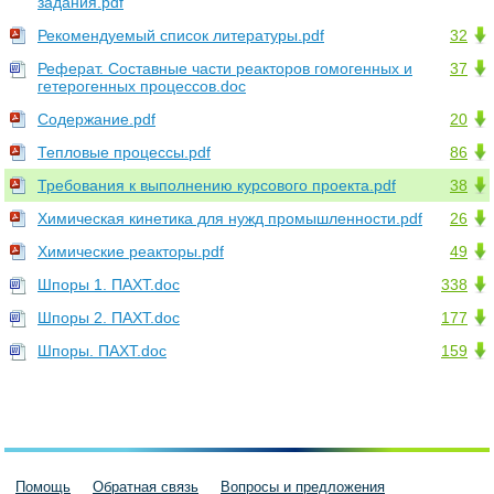
задания.pdf
Рекомендуемый список литературы.pdf
32
Реферат. Составные части реакторов гомогенных и
37
гетерогенных процессов.doc
Содержание.pdf
20
Тепловые процессы.pdf
86
Требования к выполнению курсового проекта.pdf
38
Химическая кинетика для нужд промышленности.pdf
26
Химические реакторы.pdf
49
Шпоры 1. ПАХТ.doc
338
Шпоры 2. ПАХТ.doc
177
Шпоры. ПАХТ.doc
159
Помощь
Обратная связь
Вопросы и предложения