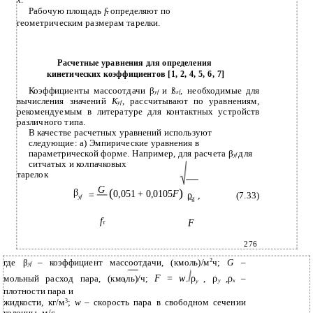
Рабочую площадь
f
определяют по
т
геометрическим размерам тарелки.
Расчетные уравнения для определения
кинетических коэффициентов [1, 2, 4, 5, 6, 7]
Коэффициенты массоотдачи β
и ß
, необходимые для
yf
xf
вычисления значений
K
, рассчитывают по уравнениям,
yf
рекомендуемым в литературе для контактных устройств
различного типа.
В качестве расчетных уравнений используют
следующие: а) Эмпирические уравнения в
параметрической форме. Например, для расчета β
для
yf
ситчатых и колпачковых
тарелок
G
(
)
β
0,051 + 0,0105
F
=
ρ
,
(7.33)
yf
x
f
F
т
276
где β
– коэффициент массоотдачи, (кмоль)/м
2
ч;
G
–
yf
F
=
w
ρ
ρ
,ρ
мольный расход пара, (кмоль)/ч;
,
–
y
x
y
плотности пара и
жидкости, кг/м
3
;
w
– скорость пара в свободном сечении
колонны, м/с.