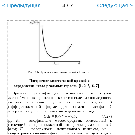
< Предыдущая
4 / 7
Следующая >
Рис. 7.6. График зависимости
m
(
R
+l) от
R
x
Построение кинетической кривой и
определение числа реальных тарелок [1, 2, 5, 6, 7]
Процесс ректификации относится к группе
массообменных процессов, кинетические закономерности
которых описывают уравнения массопередачи. В
дифференциальной форме для элемента межфазной
поверхности уравнение массопередачи имеет вид
G
d
y
=
K
(
y
* –
y
)d
F
,
(7.27)
y
где
К
–
коэффициент массопередачи, отнесенный к
у
движущей силе, выраженной концентрациями паровой
фазы;
F
– поверхность межфазового контакта;
у
* –
концентрация в паровой фазе, равновесная с концентрацией