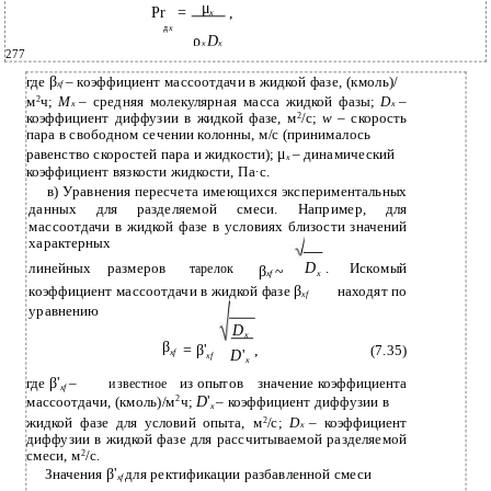
μ
Pr
=
,
x
д
x
ρ
D
x
x
277
β
где
– коэффициент массоотдачи в жидкой фазе, (кмоль)/
xf
м
2
ч;
M
– средняя молекулярная масса жидкой фазы;
D
–
x
x
коэффициент диффузии в жидкой фазе, м
2
/с;
w
– скорость
пара в свободном сечении колонны, м/с (принималось
μ
равенство скоростей пара и жидкости);
– динамический
x
коэффициент вязкости жидкости, Па∙с.
в) Уравнения пересчета имеющихся экспериментальных
данных для разделяемой смеси. Например, для
массоотдачи в жидкой фазе в условиях близости значений
характерных
D
линейных
размеров
.
Искомый
тарелок
β
~
xf
x
β
коэффициент массоотдачи в жидкой фазе
находят по
xf
уравнению
D
x
β
= β'
,
(7.35)
D
'
xf
xf
x
β'
где
–
из опытов
значение коэффициента
известное
xf
D
'
массоотдачи, (кмоль)/м
2
ч;
– коэффициент диффузии в
x
жидкой фазе для условий опыта, м
2
/с;
D
– коэффициент
x
диффузии в жидкой фазе для рассчитываемой разделяемой
смеси, м
2
/с.
β'
Значения
для ректификации разбавленной смеси
xf