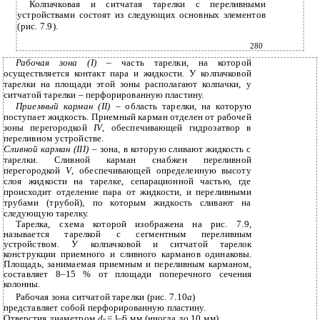
Колпачковая и ситчатая тарелки с переливными
устройствами состоят из следующих основных элементов
(рис. 7.9).
280
Рабочая зона (I) –
часть тарелки, на которой
осуществляется контакт пара и жидкости. У колпачковой
тарелки на площади этой зоны располагают колпачки, у
ситчатой тарелки – перфорированную пластину.
Приемный карман (II)
– область тарелки, на которую
поступает жидкость. Приемный карман отделен от рабочей
зоны перегородкой
IV
, обеспечивающей гидрозатвор в
переливном устройстве.
Сливной карман (III)
– зона, в которую сливают жидкость с
тарелки. Сливной карман снабжен переливной
перегородкой
V
, обеспечивающей определенную высоту
слоя жидкости на тарелке, сепарационной частью, где
происходит отделение пара от жидкости, и переливными
трубами (трубой), по которым жидкость сливают на
следующую тарелку.
Тарелка, схема которой изображена на рис. 7.9,
называется тарелкой с сегментным переливным
устройством. У колпачковой и ситчатой тарелок
конструкции приемного и сливного карманов одинаковы.
Площадь, занимаемая приемным и переливным карманом,
составляет 8–15 % от площади поперечного сечения
колонны.
Рабочая зона ситчатой тарелки (рис. 7.10
а
)
представляет собой перфорированную пластину.
Отверстия диаметром
d
= l–6 мм (иногда до 10 мм)
o