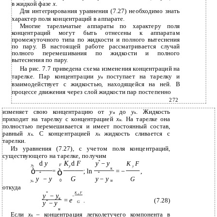
в жидкой фазе
х
.
Для интегрирования уравнения (7.27) необходимо знать
характер поля концентраций в аппарате.
Многие тарельчатые аппараты по характеру поля
концентраций могут быть отнесены к аппаратам
промежуточного типа по жидкости и полного вытеснения
по пару. В настоящей работе рассматривается случай
полного перемешивания по жидкости и полного
вытеснения по пару.
На рис. 7.7 приведена схема изменения концентраций на
тарелке. Пар концентрации
y
поступает на тарелку и
н
взаимодействует с жидкостью, находящейся на ней. В
процессе движения через слой жидкости пар постепенно
272
изменяет свою концентрацию от
у
до
у
. Жидкость
н
к
приходит на тарелку с концентрацией
х
. На тарелке она
н
полностью перемешивается и имеет постоянный состав,
равный
х
. С концентрацией
x
жидкость сливается с
к
к
тарелки.
Из уравнения (7.27), с учетом поля концентраций,
существующего на тарелке, получим
*
d
y
K
d
F
y
−
y
K
F
y
F
y
к
y
к
ò
ò
; ln
= −
,
=
*
*
y
−
y
G
y
−
y
G
y
0
н
н
откуда
*
K
F
y
−
y
y
−
к
=
e
.
(7.28)
*
y
−
y
G
н
Если
x
– концентрация легколетучего компонента в
к