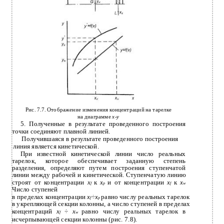
Рис. 7.7. Отображение изменения концентраций на тарелке
на диаграмме
x
-
y
5. Полученные в результате проведенного построения
точки соединяют плавной линией.
Получившаяся в результате проведенного построения
линия является кинетической.
При известной кинетической линии число реальных
тарелок, которое обеспечивает заданную степень
разделения, определяют путем построения ступенчатой
линии между рабочей и кинетической. Ступенчатую линию
строят от концентрации
x
к
x
и от концентрации
x
к
х
f
р
f
w
Число ступеней
в
пределах концентрации
x
÷
x
равно числу реальных тарелок
f
р
в
укрепляющей секции колонны, а число ступеней в пределах
концентраций
x
÷
x
равно числу реальных тарелок в
f
w
исчерпывающей секции колонны (рис. 7.8).