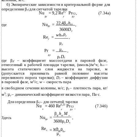
б) Эмпирические зависимости в критериальной форме для
определения β
для ситчатой тарелки
yf
0,7
Nu
= 9,2 Re
Pr
,
(7.34а)
0,5
д
y
y
д
y
22,4β
h
Nu
=
,
где
yf
ст
д
y
3600
D
y
ρ
wh
ст
y
Re
=
,
y
μ
y
μ
Pr
=
,
y
д
y
ρ
D
y
y
где β
– коэффициент массоотдачи в паровой фазе,
yf
отнесенный к рабочей площади тарелки, (кмоль)/м
2
ч;
h
–
ст
высота статического слоя жидкости на тарелке, м
(допускается принимать равной половине высоты
переливного порога тарелки);
D
– коэффициент диффузии
y
в паровой фазе, м
2
/c;
w
– скорость пара
ρ
в свободном сечении колонны, м/с;
– плотность пара, кг/
y
μ
м
3
;
– динамический коэффициент вязкости пара, Па∙с.
y
Для определения β
– для ситчатой тарелки
xf
0,25
Nu
= 460 Re
Pr
(7.34б)
0,5
.
x
x
д
x
β
h
M
xf
ст
x
Nu
=
,
Здесь
д
x
3600ρ
D
x
x
Re
wh
ρ
=
,
x
ст
x
μ
x