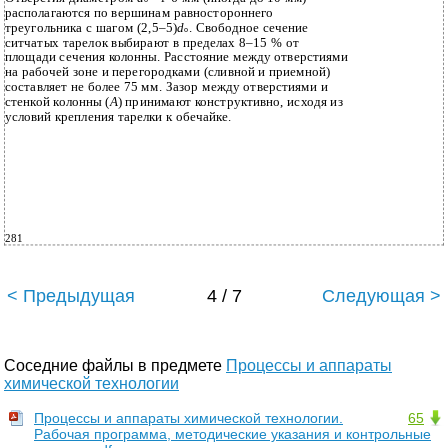
располагаются по вершинам равностороннего
треугольника с шагом (2,5–5)
d
. Свободное сечение
o
ситчатых тарелок выбирают в пределах 8–15 % от
площади сечения колонны. Расстояние между отверстиями
на рабочей зоне и перегородками (сливной и приемной)
составляет не более 75 мм. Зазор между отверстиями и
стенкой колонны (
А
) принимают конструктивно, исходя из
условий крепления тарелки к обечайке.
281
< Предыдущая
4 / 7
Следующая >
Соседние файлы в предмете
Процессы и аппараты
химической технологии
Процессы и аппараты химической технологии.
65
Рабочая программа, методические указания и контрольные