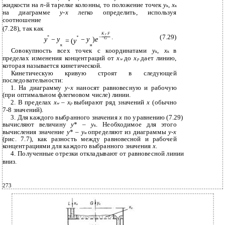
жидкости на
n
-й тарелке колонны, то положение точек
у
,
х
к
к
на диаграмме
у
-
х
легко определить, используя
соотношение
(7.28), так как
K
F
y
.
(7.29)
−
*
*
y
−
y
−
y
)
e
G
= (
y
к
н
Совокупность всех точек с координатами
у
,
х
в
к
к
пределах изменения концентраций от
х
до
x
дает линию,
w
р
которая называется кинетической.
Кинетическую кривую строят в следующей
последовательности:
1.
На диаграмму
у
-
х
наносят равновесную и рабочую
(при оптимальном флегмовом числе) линии.
2.
В пределах
х
–
x
выбирают ряд значений
х
(обычно
w
р
7-8 значений).
3.
Для каждого выбранного значения
х
по уравнению (7.29)
вычисляют величину
у
* –
y
. Необходимое для этого
к
вычисления значение
у
* –
y
определяют из диаграммы
у
-
х
н
(рис. 7.7), как разность между равновесной и рабочей
концентрациями для каждого выбранного значения
х
.
4.
Полученные отрезки откладывают от равновесной линии
вниз.
273