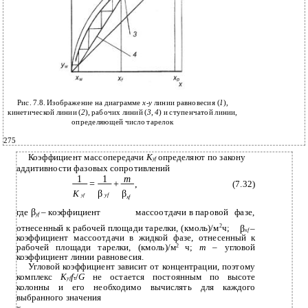
Рис. 7.8. Изображение на диаграмме
х
-
у
линии равновесия (
1
),
кинетической линии (
2
), рабочих линий (
3
,
4
) и ступенчатой линии,
определяющей число тарелок
275
Коэффициент массопередачи
K
определяют по закону
yf
аддитивности фазовых сопротивлений
1
1
m
=
+
,
(7.32)
β
β
K
yf
yf
xf
β
где
– коэффициент
массоотдачи в паровой
фазе,
yf
отнесенный к рабочей площади тарелки, (кмоль)/м
2
ч;
β
–
xf
коэффициент массоотдачи в жидкой фазе, отнесенный к
рабочей площади тарелки, (кмоль)/м
2
ч;
m
– угловой
коэффициент линии равновесия.
Угловой коэффициент зависит от концентрации, поэтому
комплекс
K
f
/
G
не остается постоянным по высоте
yf
т
колонны и его необходимо вычислять для каждого
выбранного значения
х
.