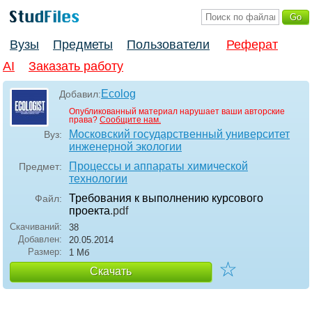
Вузы
Предметы
Пользователи
Реферат
AI
Заказать работу
Ecolog
Добавил:
Опубликованный материал нарушает ваши авторские
права?
Сообщите нам.
Московский государственный университет
Вуз:
инженерной экологии
Процессы и аппараты химической
Предмет:
технологии
Требования к выполнению курсового
Файл:
проекта
.pdf
Скачиваний:
38
Добавлен:
20.05.2014
Размер:
1 Мб
☆
Скачать