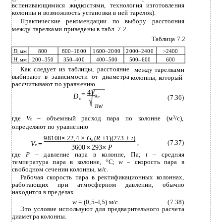
вспенивающимися жидкостями, технология изготовления
колонны и возможность установки в ней тарелок).
Практические рекомендации по выбору расстояния
между тарелками приведены в табл. 7.2.
Таблица 7.2
D
, мм
800
800–1600
1600–2000
2000–2400
>2400
H
, мм
200–350
350–400
400–500
500–600
600
Как следует из таблицы, расстояние
между тарелками
выбирают в зависимости от диаметра
колонны, который
рассчитывают по уравнению
4
V
=
,
D
п
(7.36)
к
π
w
где
V
– объемный расход пара по колонне (м
3
/с),
п
определяют по уравнению
×
×
+
+
98100
22,4
G
(
R
1)(273
t
)
p
,
(7.37)
V
=
п
3600
×
293
×
P
где
P
– давление пара в колонне, Па;
t
– средняя
температура пара в колонне, °С;
w
– скорость пара в
свободном сечении колонны, м/с.
Рабочая скорость пара в ректификационных колоннах,
работающих при атмосферном давлении, обычно
находится в пределах
w
= (0,5–l,5) м/c.
(7.38)
Это условие используют для предварительного расчета
диаметра колонны.