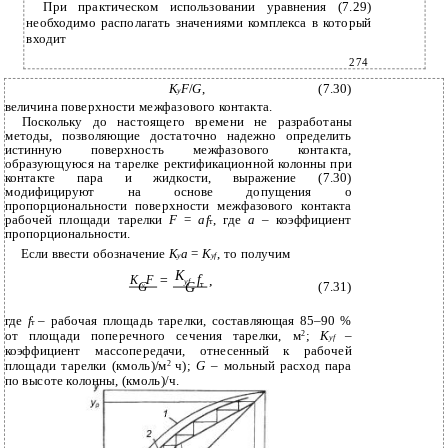
При практическом использовании уравнения (7.29)
необходимо располагать значениями комплекса в который
входит
274
K
F
/
G
,
(7.30)
y
величина поверхности межфазового контакта.
Поскольку до настоящего времени не разработаны
методы, позволяющие достаточно надежно определить
истинную поверхность межфазового контакта,
образующуюся на тарелке ректификационной колонны при
контакте пара и жидкости, выражение (7.30)
модифицируют на основе допущения о
пропорциональности поверхности межфазового контакта
рабочей площади тарелки
F
=
af
, где
а
– коэффициент
т
пропорциональности.
Если ввести обозначение
K
a
=
K
, то получим
y
yf
K
f
=
,
K
F
yf
G
G
т
(7.31)
y
где
f
– рабочая площадь тарелки, составляющая 85–90 %
т
от площади поперечного сечения тарелки, м
2
;
K
–
yf
коэффициент массопередачи, отнесенный к рабочей
площади тарелки (кмоль)/м
2
ч);
G
– мольный расход пара
по высоте колонны, (кмоль)/ч.