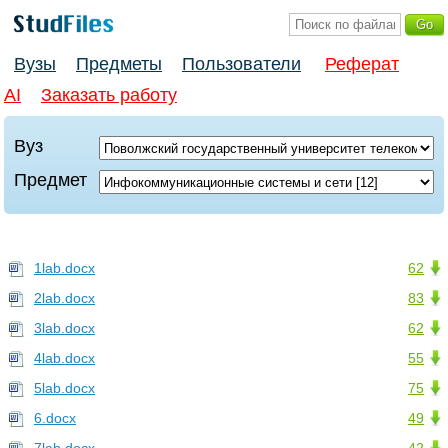
Вузы
Предметы
Пользователи
Реферат
AI
Заказать работу
Вуз
Предмет
1lab.docx
62
2lab.docx
83
3lab.docx
62
4lab.docx
55
5lab.docx
75
6.docx
49