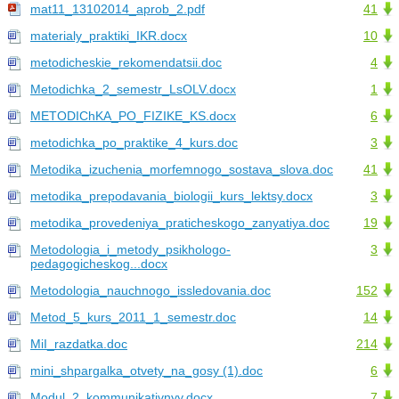
mat11_13102014_aprob_2.pdf
41
materialy_praktiki_IKR.docx
10
metodicheskie_rekomendatsii.doc
4
Metodichka_2_semestr_LsOLV.docx
1
METODIChKA_PO_FIZIKE_KS.docx
6
metodichka_po_praktike_4_kurs.doc
3
Metodika_izuchenia_morfemnogo_sostava_slova.doc
41
metodika_prepodavania_biologii_kurs_lektsy.docx
3
metodika_provedeniya_praticheskogo_zanyatiya.doc
19
Metodologia_i_metody_psikhologo-
3
pedagogicheskog...docx
Metodologia_nauchnogo_issledovania.doc
152
Metod_5_kurs_2011_1_semestr.doc
14
MiI_razdatka.doc
214
mini_shpargalka_otvety_na_gosy (1).doc
6
Modul_2_kommunikativnyy.docx
7