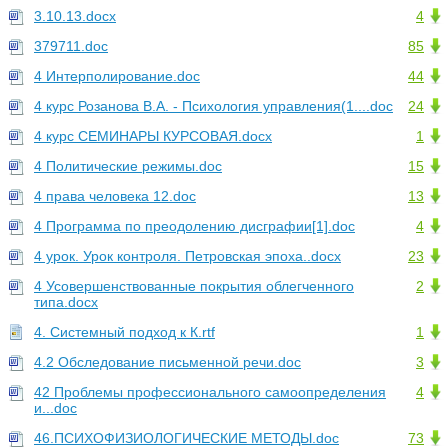
3.10.13.docx
4
379711.doc
85
4 Интерполирование.doc
44
4 курс Розанова В.А. - Психология управления(1....doc
24
4 курс СЕМИНАРЫ КУРСОВАЯ.docx
1
4 Политические режимы.doc
15
4 права человека 12.doc
13
4 Программа по преодолению дисграфии[1].doc
4
4 урок. Урок контроля. Петровская эпоха..docx
23
4 Усовершенствованные покрытия облегченного
2
типа.docx
4. Системный подход к К.rtf
1
4.2 Обследование письменной речи.doc
3
42 Проблемы профессионального самоопределения
4
и...doc
46.ПСИХОФИЗИОЛОГИЧЕСКИЕ МЕТОДЫ.doc
73