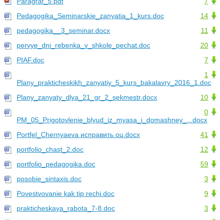
Paragraf_5.pdf
7
Pedagogika_Seminarskie_zanyatia_1_kurs.doc
14
pedagogika__3_seminar.docx
11
pervye_dni_rebenka_v_shkole_pechat.doc
20
PIAF.doc
7
1
Plany_prakticheskikh_zanyatiy_5_kurs_bakalavry_2016_1.doc
Plany_zanyaty_dlya_21_gr_2_sekmestr.docx
10
0
PM_05_Prigotovlenie_blyud_iz_myasa_i_domashney_...docx
Portfel_Chernyaeva исправить оц.docx
41
portfolio_chast_2.doc
12
portfolio_pedagogika.doc
59
posobie_sintaxis.doc
3
Povestvovanie kak tip rechi.doc
9
prakticheskaya_rabota_7-8.doc
3