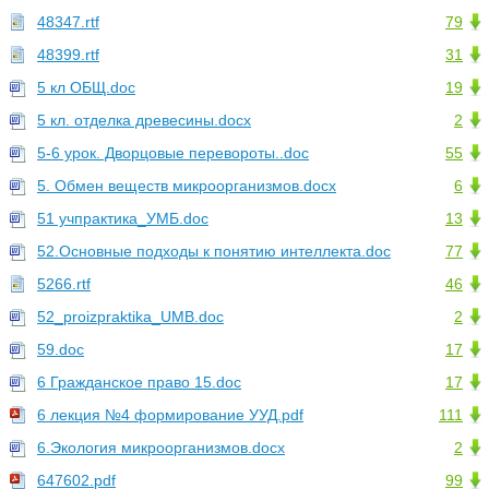
48347.rtf
79
48399.rtf
31
5 кл ОБЩ.doc
19
5 кл. отделка древесины.docx
2
5-6 урок. Дворцовые перевороты..doc
55
5. Обмен веществ микроорганизмов.docx
6
51 учпрактика_УМБ.doc
13
52.Основные подходы к понятию интеллекта.doc
77
5266.rtf
46
52_proizpraktika_UMB.doc
2
59.doc
17
6 Гражданское право 15.doc
17
6 лекция №4 формирование УУД.pdf
111
6.Экология микроорганизмов.docx
2
647602.pdf
99