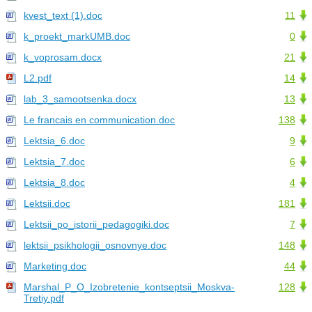
kvest_text (1).doc
11
k_proekt_markUMB.doc
0
k_voprosam.docx
21
L2.pdf
14
lab_3_samootsenka.docx
13
Le francais en communication.doc
138
Lektsia_6.doc
9
Lektsia_7.doc
6
Lektsia_8.doc
4
Lektsii.doc
181
Lektsii_po_istorii_pedagogiki.doc
7
lektsii_psikhologii_osnovnye.doc
148
Marketing.doc
44
Marshal_P_O_Izobretenie_kontseptsii_Moskva-
128
Tretiy.pdf