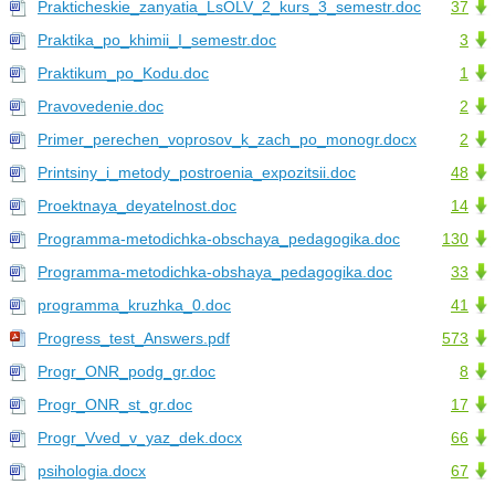
Prakticheskie_zanyatia_LsOLV_2_kurs_3_semestr.doc
37
Praktika_po_khimii_I_semestr.doc
3
Praktikum_po_Kodu.doc
1
Pravovedenie.doc
2
Primer_perechen_voprosov_k_zach_po_monogr.docx
2
Printsiny_i_metody_postroenia_expozitsii.doc
48
Proektnaya_deyatelnost.doc
14
Programma-metodichka-obschaya_pedagogika.doc
130
Programma-metodichka-obshaya_pedagogika.doc
33
programma_kruzhka_0.doc
41
Progress_test_Answers.pdf
573
Progr_ONR_podg_gr.doc
8
Progr_ONR_st_gr.doc
17
Progr_Vved_v_yaz_dek.docx
66
psihologia.docx
67