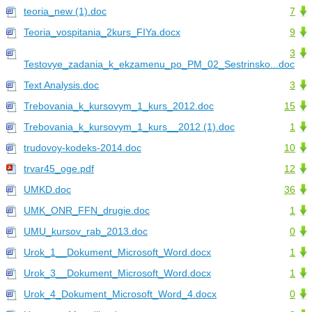
teoria_new (1).doc
7
Teoria_vospitania_2kurs_FIYa.docx
9
3
Testovye_zadania_k_ekzamenu_po_PM_02_Sestrinsko...doc
Text Analysis.doc
3
Trebovania_k_kursovym_1_kurs_2012.doc
15
Trebovania_k_kursovym_1_kurs__2012 (1).doc
1
trudovoy-kodeks-2014.doc
10
trvar45_oge.pdf
12
UMKD.doc
36
UMK_ONR_FFN_drugie.doc
1
UMU_kursov_rab_2013.doc
0
Urok_1__Dokument_Microsoft_Word.docx
1
Urok_3__Dokument_Microsoft_Word.docx
1
Urok_4_Dokument_Microsoft_Word_4.docx
0