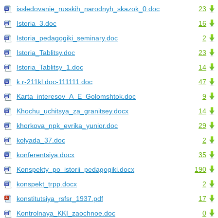
issledovanie_russkih_narodnyh_skazok_0.doc
23
Istoria_3.doc
16
Istoria_pedagogiki_seminary.doc
2
Istoria_Tablitsy.doc
23
Istoria_Tablitsy_1.doc
14
k.r-211kl.doc-111111.doc
47
Karta_interesov_A_E_Golomshtok.doc
9
Khochu_uchitsya_za_granitsey.docx
14
khorkova_npk_evrika_yunior.doc
29
kolyada_37.doc
2
konferentsiya.docx
35
Konspekty_po_istorii_pedagogiki.docx
190
konspekt_trpp.docx
2
konstitutsiya_rsfsr_1937.pdf
17
Kontrolnaya_KKI_zaochnoe.doc
0