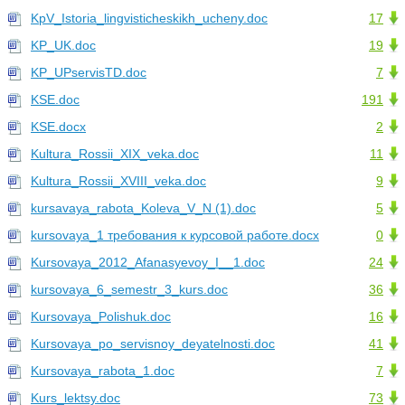
KpV_Istoria_lingvisticheskikh_ucheny.doc
17
KP_UK.doc
19
KP_UPservisTD.doc
7
KSE.doc
191
KSE.docx
2
Kultura_Rossii_XIX_veka.doc
11
Kultura_Rossii_XVIII_veka.doc
9
kursavaya_rabota_Koleva_V_N (1).doc
5
kursovaya_1 требования к курсовой работе.docx
0
Kursovaya_2012_Afanasyevoy_I__1.doc
24
kursovaya_6_semestr_3_kurs.doc
36
Kursovaya_Polishuk.doc
16
Kursovaya_po_servisnoy_deyatelnosti.doc
41
Kursovaya_rabota_1.doc
7
Kurs_lektsy.doc
73