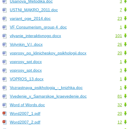
Usanova_Metodika.doc
3
USTNI_MAKRO_2011.doc
7
variant_oge_2014.doc
23
VF Consumerism_group 4 .doc
1
vliyanie_interaktivnogo.docx
101
Volynkin_V.I..docx
26
voprosy_po_klinicheskoy_psikhologii.docx
20
voprosy_spt.docx
1
voprosy_spt.docx
3
VOPROS_13.docx
1
Vozrastnaya_psikhologia_-_knizhka.doc
1
Vvedenie_v_Samarskoe_kraevedenie.doc
81
Word of Words.doc
32
Word2007_1.pdf
20
Word2007_2.pdf
12