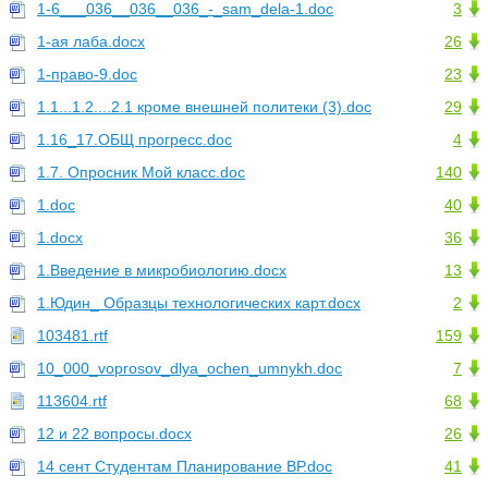
1-6___036__036__036_-_sam_dela-1.doc
3
1-ая лаба.docx
26
1-право-9.doc
23
1.1...1.2....2.1 кроме внешней политеки (3).doc
29
1.16_17.ОБЩ прогресс.doc
4
1.7. Опросник Мой класс.doc
140
1.doc
40
1.docx
36
1.Введение в микробиологию.docx
13
1.Юдин_ Образцы технологических карт.docx
2
103481.rtf
159
10_000_voprosov_dlya_ochen_umnykh.doc
7
113604.rtf
68
12 и 22 вопросы.docx
26
14 сент Студентам Планирование ВР.doc
41