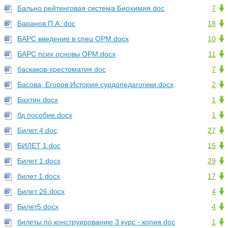
Бально рейтинговая система Биохимия.doc
7
Баранов П.А..doc
18
БАРС введение в спец ОРМ.docx
10
БАРС псих основы ОРМ.docx
11
баскаков-хрестоматия.doc
7
Басова, Егоров История сурдопедагогики.docx
2
Бахтин.docx
1
бд пособие.docx
1
Билет 4.doc
27
БИЛЕТ 1.doc
15
Билет 1.docx
29
билет 1.docx
17
Билет 26.docx
4
Билет5.docx
4
билеты по конструированию 3 курс - копия.doc
1