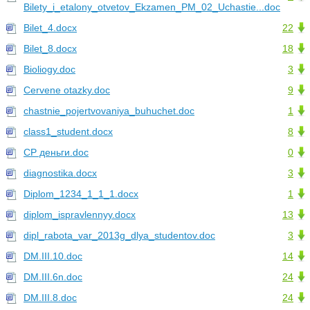
Bilety_i_etalony_otvetov_Ekzamen_PM_02_Uchastie...doc
Bilet_4.docx
22
Bilet_8.docx
18
Bioliogy.doc
3
Cervene otazky.doc
9
chastnie_pojertvovaniya_buhuchet.doc
1
class1_student.docx
8
CР деньги.doc
0
diagnostika.docx
3
Diplom_1234_1_1_1.docx
1
diplom_ispravlennyy.docx
13
dipl_rabota_var_2013g_dlya_studentov.doc
3
DM.III.10.doc
14
DM.III.6n.doc
24
DM.III.8.doc
24