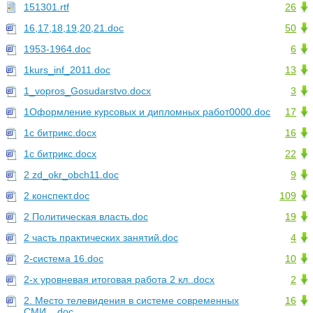
151301.rtf
26
16,17,18,19,20,21.doc
50
1953-1964.doc
6
1kurs_inf_2011.doc
13
1_vopros_Gosudarstvo.docx
3
1Оформление курсовых и дипломных работ0000.doc
17
1с битрикс.docx
16
1с битрикс.docx
22
2 zd_okr_obch11.doc
9
2 конспект.doc
109
2 Политическая власть.doc
19
2 часть практических занятий.doc
4
2-система 16.doc
10
2-х уровневая итоговая работа 2 кл..docx
2
2. Место телевидения в системе современных
16
СМИ....doc