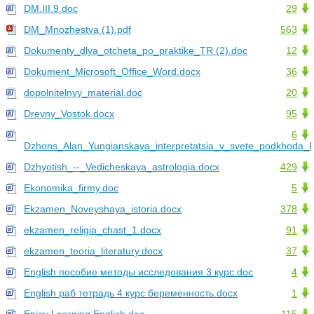
DM.III.9.doc
29
DM_Mnozhestva (1).pdf
563
Dokumenty_dlya_otcheta_po_praktike_TR (2).doc
12
Dokument_Microsoft_Office_Word.docx
36
dopolnitelnyy_material.doc
20
Drevny_Vostok.docx
95
6
Dzhons_Alan_Yungianskaya_interpretatsia_v_svete_podkhoda_P
Dzhyotish_--_Vedicheskaya_astrologia.docx
429
Ekonomika_firmy.doc
5
Ekzamen_Noveyshaya_istoria.docx
378
ekzamen_religia_chast_1.docx
91
ekzamen_teoria_literatury.docx
37
English пособие методы исследования 3 курс.doc
4
English раб тетрадь 4 курс беременность.docx
1