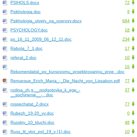
PSIHOLS.docx
72
Psikhologia.doc
9
Psikhologia_otvety_na_voprosy.docx
684
PSYCHOLOGY.doc
18
ps_16_11_2009_06_12_11.doc
234
Rabota_7_1.doc
17
referat_2.doc
10
15
Rekomendatsii_po_kursovomu_proektirovaniyu_proe...doc
Remarque_Erich_Maria_-_Die_Nacht_von_Lissabon.pdf
77
rodina_zh.g.__podgotovka_k_ege_-
37
__sochinenie__-...doc
rospechatat_2.docx
77
Rubezh_19-20_vv.doc
0
Russkiy_10_kluchi.doc
48
Russ_lit_vtor_pol_19_v (1).doc
10