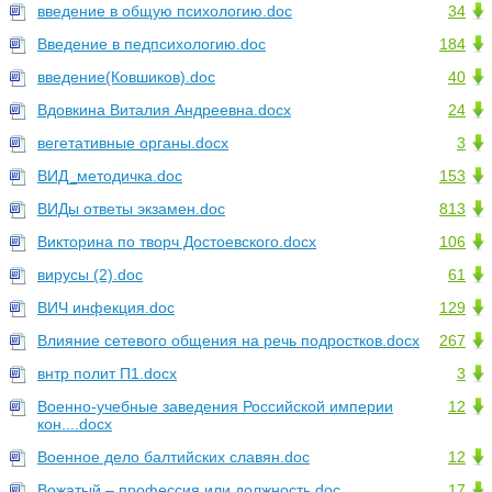
введение в общую психологию.doc
34
Введение в педпсихологию.doc
184
введение(Ковшиков).doc
40
Вдовкина Виталия Андреевна.docx
24
вегетативные органы.docx
3
ВИД_методичка.doc
153
ВИДы ответы экзамен.doc
813
Викторина по творч Достоевского.docx
106
вирусы (2).doc
61
ВИЧ инфекция.doc
129
Влияние сетевого общения на речь подростков.docx
267
внтр полит П1.docx
3
Военно-учебные заведения Российской империи
12
кон....docx
Военное дело балтийских славян.doc
12
Вожатый – профессия или должность.doc
17