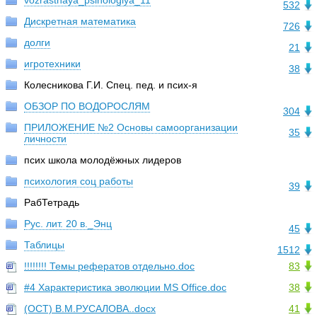
vozrastnaya_psihologiya_11
532
Дискретная математика
726
долги
21
игротехники
38
Колесникова Г.И. Спец. пед. и псих-я
ОБЗОР ПО ВОДОРОСЛЯМ
304
ПРИЛОЖЕНИЕ №2 Основы самоорганизации
35
личности
псих школа молодёжных лидеров
психология соц работы
39
РабТетрадь
Рус. лит. 20 в._Энц
45
Таблицы
1512
!!!!!!!! Темы рефератов отдельно.doc
83
#4 Характеристика эволюции MS Office.doc
38
(ОСТ) В.М.РУСАЛОВА..docx
41