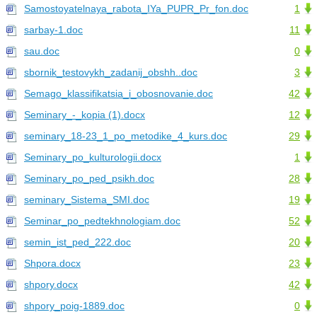
Samostoyatelnaya_rabota_IYa_PUPR_Pr_fon.doc
1
sarbay-1.doc
11
sau.doc
0
sbornik_testovykh_zadanij_obshh..doc
3
Semago_klassifikatsia_i_obosnovanie.doc
42
Seminary_-_kopia (1).docx
12
seminary_18-23_1_po_metodike_4_kurs.doc
29
Seminary_po_kulturologii.docx
1
Seminary_po_ped_psikh.doc
28
seminary_Sistema_SMI.doc
19
Seminar_po_pedtekhnologiam.doc
52
semin_ist_ped_222.doc
20
Shpora.docx
23
shpory.docx
42
shpory_poig-1889.doc
0