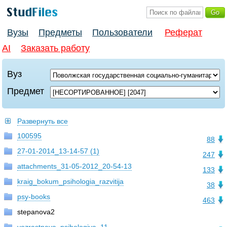
Вузы
Предметы
Пользователи
Реферат
AI
Заказать работу
Вуз
Предмет
Развернуть все
100595
88
27-01-2014_13-14-57 (1)
247
attachments_31-05-2012_20-54-13
133
kraig_bokum_psihologia_razvitija
38
psy-books
463
stepanova2