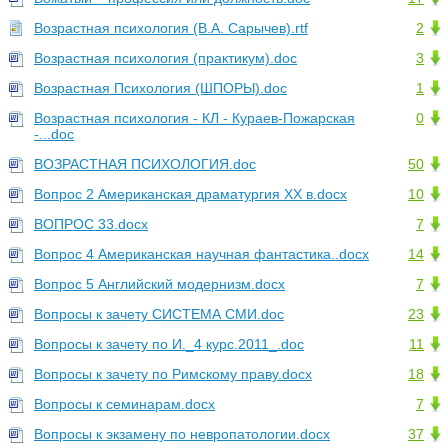
Возрастная психология (В.А. Сарычев).rtf
2
Возрастная психология (практикум).doc
3
Возрастная Психология (ШПОРЫ).doc
1
Возрастная психология - КЛ - Кураев-Пожарская
0
-...doc
ВОЗРАСТНАЯ ПСИХОЛОГИЯ.doc
50
Вопрос 2 Американская драматургия XX в.docx
10
ВОПРОС 33.docx
7
Вопрос 4 Американская научная фантастика..docx
14
Вопрос 5 Английский модернизм.docx
7
Вопросы к зачету СИСТЕМА СМИ.doc
23
Вопросы к зачету по И._4 курс.2011_.doc
11
Вопросы к зачету по Римскому праву.docx
18
Вопросы к семинарам.docx
7
Вопросы к экзамену по невропатологии.docx
37