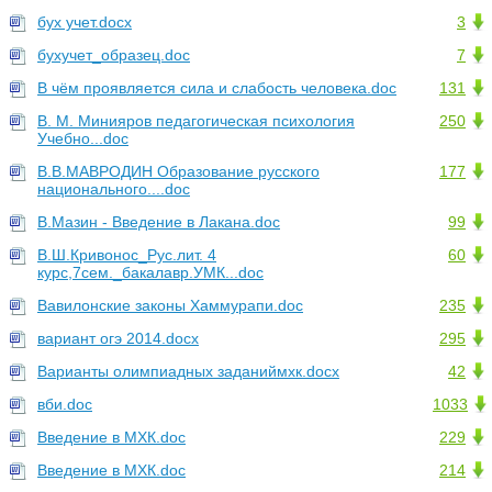
бух учет.docx
3
бухучет_образец.doc
7
В чём проявляется сила и слабость человека.doc
131
В. М. Минияров педагогическая психология
250
Учебно...doc
В.В.МАВРОДИН Образование русского
177
национального....doc
В.Мазин - Введение в Лакана.doc
99
В.Ш.Кривонос_Рус.лит. 4
60
курс,7сем._бакалавр.УМК...doc
Вавилонские законы Хаммурапи.doc
235
вариант огэ 2014.docx
295
Варианты олимпиадных заданиймхк.docx
42
вби.doc
1033
Введение в МХК.doc
229
Введение в МХК.doc
214