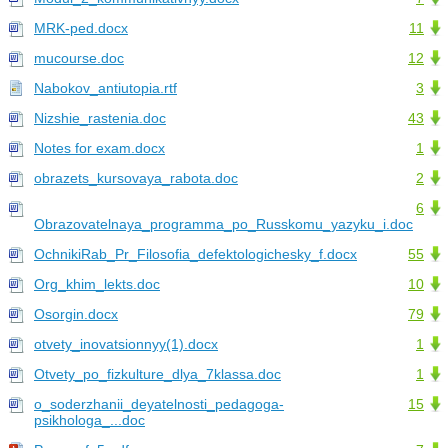
MRK-ped.docx
11
mucourse.doc
12
Nabokov_antiutopia.rtf
3
Nizshie_rastenia.doc
43
Notes for exam.docx
1
obrazets_kursovaya_rabota.doc
2
6
Obrazovatelnaya_programma_po_Russkomu_yazyku_i.doc
OchnikiRab_Pr_Filosofia_defektologichesky_f.docx
55
Org_khim_lekts.doc
10
Osorgin.docx
79
otvety_inovatsionnyy(1).docx
1
Otvety_po_fizkulture_dlya_7klassa.doc
1
o_soderzhanii_deyatelnosti_pedagoga-
15
psikhologa_...doc