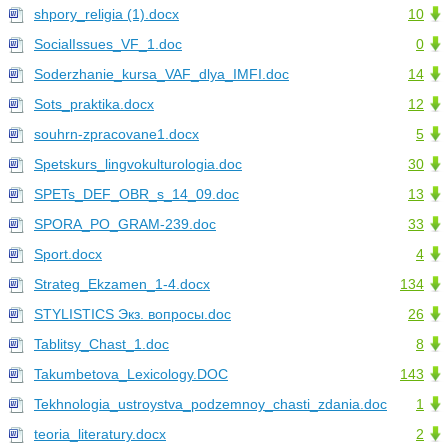
shpory_religia (1).docx
10
SocialIssues_VF_1.doc
0
Soderzhanie_kursa_VAF_dlya_IMFI.doc
14
Sots_praktika.docx
12
souhrn-zpracovane1.docx
5
Spetskurs_lingvokulturologia.doc
30
SPETs_DEF_OBR_s_14_09.doc
13
SPORA_PO_GRAM-239.doc
33
Sport.docx
4
Strateg_Ekzamen_1-4.docx
134
STYLISTICS Экз. вопросы.doc
26
Tablitsy_Chast_1.doc
8
Takumbetova_Lexicology.DOC
143
Tekhnologia_ustroystva_podzemnoy_chasti_zdania.doc
1
teoria_literatury.docx
2