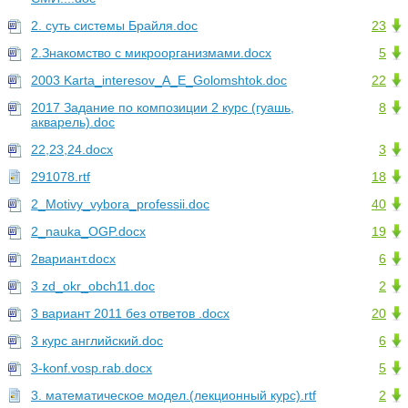
2. суть системы Брайля.doc
23
2.Знакомство с микроорганизмами.docx
5
2003 Karta_interesov_A_E_Golomshtok.doc
22
2017 Задание по композиции 2 курс (гуашь,
8
акварель).doc
22,23,24.docx
3
291078.rtf
18
2_Motivy_vybora_professii.doc
40
2_nauka_OGP.docx
19
2вариант.docx
6
3 zd_okr_obch11.doc
2
3 вариант 2011 без ответов .docx
20
3 курс английский.doc
6
3-konf.vosp.rab.docx
5
3. математическое модел.(лекционный курс).rtf
2