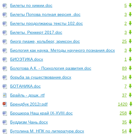
Билеты по химии.doc
5
Билеты Попова полная версия .doc
3
Билеты продолжающ тексты 102.doc
2
Билеты. Рюккерт 2017.doc
3
биогр пиаже, кольберг, эриксон.doc
25
Биология как наука. Методы научного познания.docx
3
БИОЭТИКА.docx
1
Болотова А.К. - Психология развития.doc
89
борьба за существование.docx
34
БОТАНИКА.doc
7
Брайль - дошк..rtf
37
Брендбук 2012г.pdf
1420
Брошюра Наш край IX-XVIII.doc
258
Буддизм Чань.docx
35
Бутолина М. НПК по литературе.docx
54