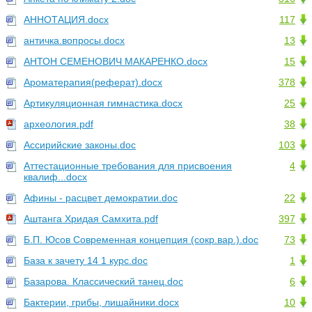
АННОТАЦИЯ.docx
117
античка.вопросы.docx
13
АНТОН СЕМЕНОВИЧ МАКАРЕНКО.docx
15
Ароматерапия(реферат).docx
378
Артикуляционная гимнастика.docx
25
археология.pdf
38
Ассирийские законы.doc
103
Аттестационные требования для присвоения
4
квалиф...docx
Афины - расцвет демократии.doc
22
Аштанга Хридая Самхита.pdf
397
Б.П. Юсов Современная концепция (сокр.вар.).doc
73
База к зачету 14 1 курс.doc
1
Базарова. Классический танец.doc
6
Бактерии, грибы, лишайники.docx
10