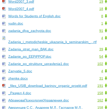
Word2007_3.pdf
19
Word2007_4.pdf
18
Words for Students of English.doc
8
yudin.doc
1
zadania_dlya_zachyota.doc
91
4
Zadania_i_metodicheskie_ukazania_k_seminarskim_...rtf
Zadania_strat_man_BAK.doc
39
Zadanie_po_EEPiPPOP.doc
54
Zadanie_po_strukture_upravlenia1.doc
102
Zanyatie_5.doc
4
zhenke.docx
31
_files_USIB_download_barinov_organiz_proekt.pdf
191
_Раздел 4.doc
158
АбрамоваПсихологияУправления.doc
162
Аверинцев С.С., Андреев М.Л., Гаспаров М.Л.,
158