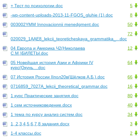
+ Тест по психологии.doc
5
-wp-content-uploads-2013-11-FGOS_gluhie (1).doc
8
003002YMM Innovacionnii menedgment.doc
50
72
020029_1AAE8_lekcii_teoreticheskaya_grammatika_...doc
04 Европа и Америка Ч2(Николаева
12
С.М.)БИЛЕТЫ.doc
05 Новейшая история Азии и Африки IV
64
курс(Окунь....doc
07 История России IIпол20в(Щёлков А.Б.).doc
66
0716859_7027A_lekcii_theoretical_grammar.doc
16
1 курс Практические занятия.doc
80
1 сем источниковедение.docx
40
1 тема по курсу анализ систем.doc
34
1, 2,3,4,5,6,7,8 задания.docx
3
1-4 классы.doc
2