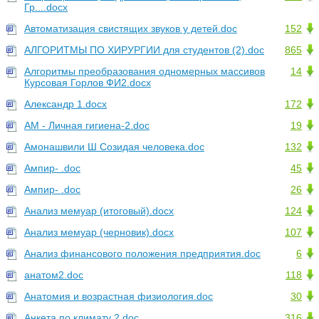
Гр....docx
Автоматизация свистящих звуков у детей.doc
152
АЛГОРИТМЫ ПО ХИРУРГИИ для студентов (2).doc
865
Алгоритмы преобразования одномерных массивов
14
Курсовая Горлов ФИ2.docx
Александр 1.docx
172
АМ - Личная гигиена-2.doc
19
Амонашвили Ш Созидая человека.doc
132
Ампир- .doc
45
Ампир- .doc
26
Анализ мемуар (итоговый).docx
124
Анализ мемуар (черновик).docx
107
Анализ финансового положения предприятия.doc
6
анатом2.doc
118
Анатомия и возрастная физиология.doc
30
Анкета по климату 2.doc
316