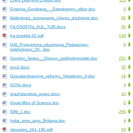
Enjoy Learning English.doc
115
Evgenia_Gordeeva_-_Estestvenny_otbor.doc
0
feldenkraiz_soznavanie_cherez_dvizhenie.doc
55
FILOSOFIYa_KUL_TUR.docx
35
fra-booklet-02.pdf
139
GAI_Programma_ekzamena_Pedagogov-
6
psikhologov_20...doc
Gorelov_Sedov__Osnovy_psikholingvistiki.doc
231
gos2.docx
30
Gosudarstvennye_reformy_Yekateriny_II.doc
16
GOSy.docx
4
grazhdanskoe_pravo.docx
10
Great Men of Science.doc
0
IDM_1.doc
295
India_amp_amp_Britania.doc
4
iskusstvo_161-190.pdf
93