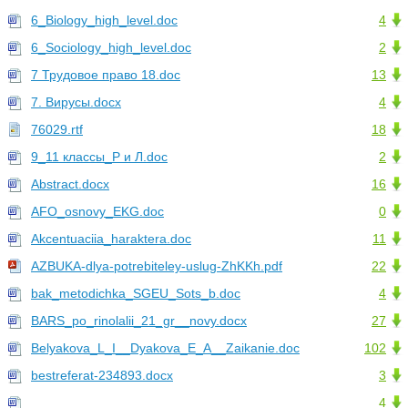
6_Biology_high_level.doc
4
6_Sociology_high_level.doc
2
7 Трудовое право 18.doc
13
7. Вирусы.docx
4
76029.rtf
18
9_11 классы_Р и Л.doc
2
Abstract.docx
16
AFO_osnovy_EKG.doc
0
Akcentuaciia_haraktera.doc
11
AZBUKA-dlya-potrebiteley-uslug-ZhKKh.pdf
22
bak_metodichka_SGEU_Sots_b.doc
4
BARS_po_rinolalii_21_gr__novy.docx
27
Belyakova_L_I__Dyakova_E_A__Zaikanie.doc
102
bestreferat-234893.docx
3
4