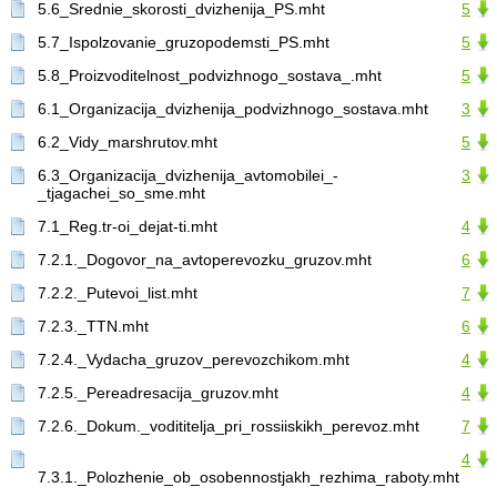
5.6_Srednie_skorosti_dvizhenija_PS.mht
5
5.7_Ispolzovanie_gruzopodemsti_PS.mht
5
5.8_Proizvoditelnost_podvizhnogo_sostava_.mht
5
6.1_Organizacija_dvizhenija_podvizhnogo_sostava.mht
3
6.2_Vidy_marshrutov.mht
5
6.3_Organizacija_dvizhenija_avtomobilei_-
3
_tjagachei_so_sme.mht
7.1_Reg.tr-oi_dejat-ti.mht
4
7.2.1._Dogovor_na_avtoperevozku_gruzov.mht
6
7.2.2._Putevoi_list.mht
7
7.2.3._TTN.mht
6
7.2.4._Vydacha_gruzov_perevozchikom.mht
4
7.2.5._Pereadresacija_gruzov.mht
4
7.2.6._Dokum._vodititelja_pri_rossiiskikh_perevoz.mht
7
4
7.3.1._Polozhenie_ob_osobennostjakh_rezhima_raboty.mht