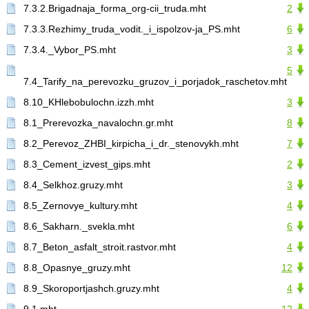
7.3.2.Brigadnaja_forma_org-cii_truda.mht
2
7.3.3.Rezhimy_truda_vodit._i_ispolzov-ja_PS.mht
6
7.3.4._Vybor_PS.mht
3
5
7.4_Tarify_na_perevozku_gruzov_i_porjadok_raschetov.mht
8.10_KHlebobulochn.izzh.mht
3
8.1_Prerevozka_navalochn.gr.mht
8
8.2_Perevoz_ZHBI_kirpicha_i_dr._stenovykh.mht
7
8.3_Cement_izvest_gips.mht
2
8.4_Selkhoz.gruzy.mht
3
8.5_Zernovye_kultury.mht
4
8.6_Sakharn._svekla.mht
6
8.7_Beton_asfalt_stroit.rastvor.mht
4
8.8_Opasnye_gruzy.mht
12
8.9_Skoroportjashch.gruzy.mht
4