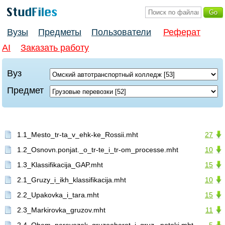
Вузы
Предметы
Пользователи
Реферат
AI
Заказать работу
Вуз
Предмет
1.1_Mesto_tr-ta_v_ehk-ke_Rossii.mht
27
1.2_Osnovn.ponjat._o_tr-te_i_tr-om_processe.mht
10
1.3_Klassifikacija_GAP.mht
15
2.1_Gruzy_i_ikh_klassifikacija.mht
10
2.2_Upakovka_i_tara.mht
15
2.3_Markirovka_gruzov.mht
11