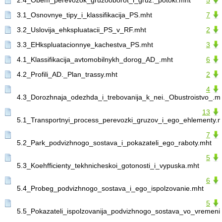
2.4_Obem_perevozok_gruzooborot_i_gruz._potoki.mht
5
3.1_Osnovnye_tipy_i_klassifikacija_PS.mht
7
3.2_Uslovija_ehkspluatacii_PS_v_RF.mht
2
3.3_EHkspluatacionnye_kachestva_PS.mht
3
4.1_Klassifikacija_avtomobilnykh_dorog_AD_.mht
6
4.2_Profili_AD._Plan_trassy.mht
2
4
4.3_Dorozhnaja_odezhda_i_trebovanija_k_nei._Obustroistvo_.m
13
5.1_Transportnyi_process_perevozki_gruzov_i_ego_ehlementy.
7
5.2_Park_podvizhnogo_sostava_i_pokazateli_ego_raboty.mht
5
5.3_Koehfficienty_tekhnicheskoi_gotonosti_i_vypuska.mht
6
5.4_Probeg_podvizhnogo_sostava_i_ego_ispolzovanie.mht
5
5.5_Pokazateli_ispolzovanija_podvizhnogo_sostava_vo_vremeni