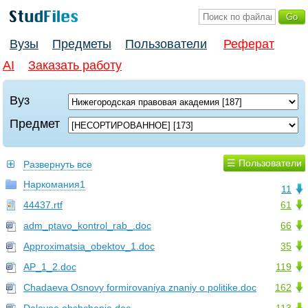
Вузы
Предметы
Пользователи
Реферат
AI
Заказать работу
Вуз
Предмет
☰ Пользователи
Развернуть все
Наркомания1
11
44437.rtf
61
adm_ptavo_kontrol_rab_.doc
66
Approximatsia_obektov_1.doc
35
AP_1_2.doc
119
Chadaeva Osnovy formirovaniya znaniy o politike.doc
162