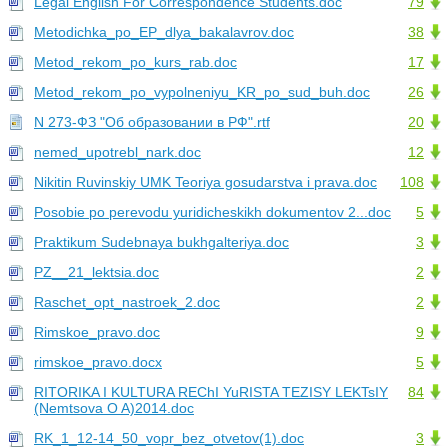
Legal English For Correspondence Students.doc
79
Metodichka_po_EP_dlya_bakalavrov.doc
38
Metod_rekom_po_kurs_rab.doc
17
Metod_rekom_po_vypolneniyu_KR_po_sud_buh.doc
26
N 273-ФЗ "Об образовании в РФ".rtf
20
nemed_upotrebl_nark.doc
12
Nikitin Ruvinskiy UMK Teoriya gosudarstva i prava.doc
108
Posobie po perevodu yuridicheskikh dokumentov 2...doc
5
Praktikum Sudebnaya bukhgalteriya.doc
3
PZ__21_lektsia.doc
2
Raschet_opt_nastroek_2.doc
2
Rimskoe_pravo.doc
9
rimskoe_pravo.docx
5
RITORIKA I KULTURA REChI YuRISTA TEZISY LEKTsIY
84
(Nemtsova O A)2014.doc
RK_1_12-14_50_vopr_bez_otvetov(1).doc
3