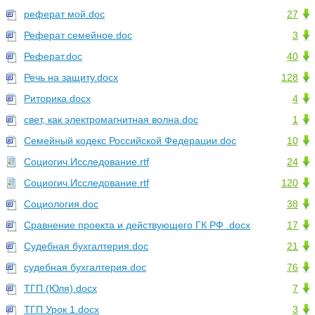
реферат мой.doc
27
Реферат семейное.doc
3
Реферат.doc
40
Речь на защиту.docx
128
Риторика.docx
4
свет, как электромагнитная волна.doc
1
Семейный кодекс Российской Федерации.doc
10
Социогич.Исследование.rtf
24
Социогич.Исследование.rtf
120
Социология.doc
38
Сравнение проекта и действующего ГК РФ .docx
17
Судебная бухгалтерия.doc
21
судебная бухгалтерия.doc
76
ТГП (Юля).docx
7
ТГП Урок 1.docx
3