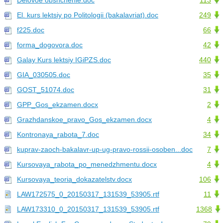
Delovoe obshchenie.doc
113
El. kurs lektsiy po Politologii (bakalavriat).doc
249
f225.doc
66
forma_dogovora.doc
42
Galay Kurs lektsiy IGiPZS.doc
440
GIA_030505.doc
35
GOST_51074.doc
31
GPP_Gos_ekzamen.docx
2
Grazhdanskoe_pravo_Gos_ekzamen.docx
4
Kontronaya_rabota_7.doc
34
kuprav-zaoch-bakalavr-up-ug-pravo-rossii-osoben...doc
7
Kursovaya_rabota_po_menedzhmentu.docx
4
Kursovaya_teoria_dokazatelstv.docx
106
LAW172575_0_20150317_131539_53905.rtf
11
LAW173310_0_20150317_131539_53905.rtf
1368