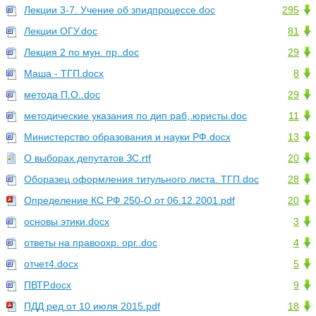
Лекции 3-7. Учение об зпидпроцессе.doc
295
Лекции ОГУ.doc
81
Лекция 2 по мун. пр..doc
29
Маша - ТГП.docx
8
метода П.О..doc
29
методические указания по дип раб,.юристы.doc
11
Министерство образования и науки РФ.docx
13
О выборах депутатов ЗС.rtf
20
Оборазец оформления титульного листа. ТГП.doc
28
Определение КС РФ 250-О от 06.12.2001.pdf
20
основы этики.docx
3
ответы на правоохр. орг..doc
4
отчет4.docx
5
ПВТР.docx
9
ПДД ред.от 10 июля 2015.pdf
18