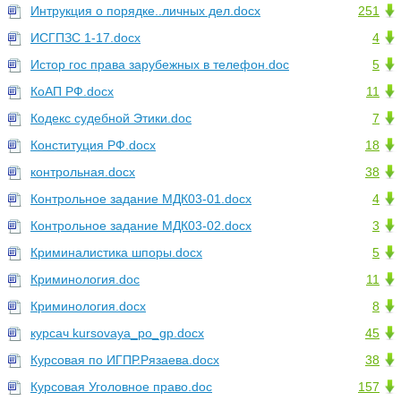
Интрукция о порядке..личных дел.docx
251
ИСГПЗС 1-17.docx
4
Истор гос права зарубежных в телефон.doc
5
КоАП РФ.docx
11
Кодекс судебной Этики.doc
7
Конституция РФ.docx
18
контрольная.docx
38
Контрольное задание МДК03-01.docx
4
Контрольное задание МДК03-02.docx
3
Криминалистика шпоры.docx
5
Криминология.doc
11
Криминология.docx
8
курсач kursovaya_po_gp.docx
45
Курсовая по ИГПР.Рязаева.docx
38
Курсовая Уголовное право.doc
157