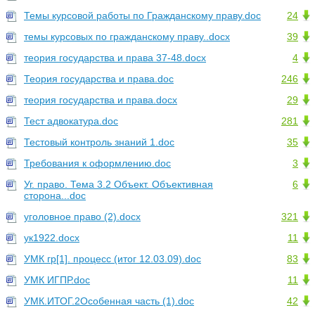
Темы курсовой работы по Гражданскому праву.doc
24
темы курсовых по гражданскому праву..docx
39
теория государства и права 37-48.docx
4
Теория государства и права.doc
246
теория государства и права.docx
29
Тест адвокатура.doc
281
Тестовый контроль знаний 1.doc
35
Требования к оформлению.doc
3
Уг. право. Тема 3.2 Объект. Объективная
6
сторона...doc
уголовное право (2).docx
321
ук1922.docx
11
УМК гр[1]. процесс (итог 12.03.09).doc
83
УМК ИГПР.doc
11
УМК.ИТОГ.2Особенная часть (1).doc
42