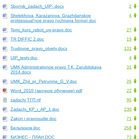
Sbornik_zadach_UIP-.docx
2
Shelekhova, Karazanova. Grazhdanskoe
4
protsessual'noe pravo (ochnaya forma).doc
Temi_kurs_rabot_ug-pravo.doc
27
TR DIFFIC 2.doc
19
Trudovoe_pravo_otvety.docx
131
UIP_testy.doc
4
UMK Administrativnoe pravo T.K. Zarubitskaya
31
2014.docx
UMK_Zhil_pr_Petrunine_G_V.doc
26
Word_2010 (заочное обучение).pdf
22
zadachi ТГП.rtf
95
Zadachi_KP_i_AP_1.doc
230
Zakon i pravosudie.doc
71
Бельтюков.doc
258
БИЗНЕС - ПЛАН.DOC
72