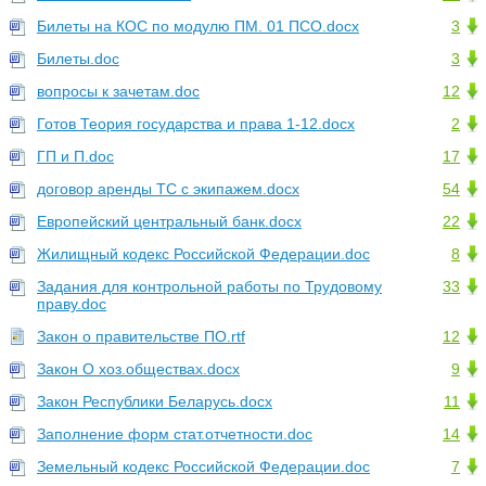
Билеты на КОС по модулю ПМ. 01 ПСО.docx
3
Билеты.doc
3
вопросы к зачетам.doc
12
Готов Теория государства и права 1-12.docx
2
ГП и П.doc
17
договор аренды ТС с экипажем.docx
54
Европейский центральный банк.docx
22
Жилищный кодекс Российской Федерации.doc
8
Задания для контрольной работы по Трудовому
33
праву.doc
Закон о правительстве ПО.rtf
12
Закон О хоз.обществах.docx
9
Закон Республики Беларусь.docx
11
Заполнение форм стат.отчетности.doc
14
Земельный кодекс Российской Федерации.doc
7