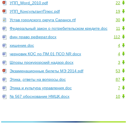
УПП_Word_2010.pdf
22
УПП_КонсультантПлюс.pdf
19
Устав городского округа Саранск.rtf
30
Федеральный закон о потребительском кредите.doc
11
фин право реферат.docx
112
хищение.doc
4
черновик КОС по ПМ.01 ПСО NR.docx
4
Шпоры прокурорский надзор.docx
3
Экзаменационные билеты МЭ 2014.pdf
53
Этика ,ответы на вопросы.doc
87
Этика и культура управления.doc
7
№ 567 обоснование НМЦК.docx
10