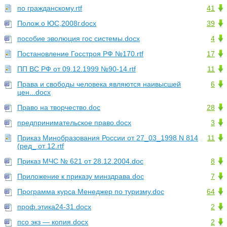
по гражданскому.rtf
41
Полож.о ЮС,2008г.docx
39
пособие эволюция гос системы.docx
4
Постановление Госстроя РФ №170.rtf
17
ПП ВС РФ от 09.12.1999 №90-14.rtf
11
Права и свободы человека являются наивысшей
6
цен...docx
Право на творчество.doc
28
предпринимательское право.docx
3
Приказ Минобразования России от 27_03_1998 N 814
11
(ред_ от 12.rtf
Приказ МЧС № 621 от 28.12.2004.doc
8
Приложение к приказу минздрава.doc
7
Программа курса Менеджер по туризму.doc
64
проф.этика24-31.docx
2
псо экз — копия.docx
2